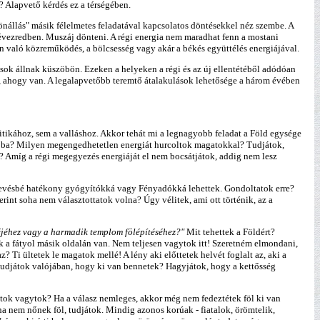
 Alapvető kérdés ez a térségében.
különállás" másik félelmetes feladatával kapcsolatos döntésekkel néz szembe. A
j évezredben. Muszáj dönteni. A régi energia nem maradhat fenn a mostani
en való közreműködés, a bölcsesség vagy akár a békés együttélés energiájával.
ások állnak küszöbön. Ezeken a helyeken a régi és az új ellentétéből adódóan
gy, ahogy van. A legalapvetőbb teremtő átalakulások lehetősége a három évében
tikához, sem a valláshoz. Akkor tehát mi a legnagyobb feladat a Föld egysége
szóba? Milyen megengedhetetlen energiát hurcoltok magatokkal? Tudjátok,
? Amíg a régi megegyezés energiáját el nem bocsátjátok, addig nem lesz
kal kevésbé hatékony gyógyítókká vagy Fényadókká lehettek. Gondoltatok erre?
rint soha nem választottatok volna? Úgy vélitek, ami ott történik, az a
éjéhez vagy a harmadik templom fölépítéséhez?"
Mit tehettek a Földért?
 a fátyol másik oldalán van. Nem teljesen vagytok itt! Szeretném elmondani,
z? Ti ültetek le magatok mellé! A lény aki előttetek helvét foglalt az, aki a
? Tudjátok valójában, hogy ki van bennetek? Hagyjátok, hogy a kettősség
tok vagytok? Ha a válasz nemleges, akkor még nem fedeztétek föl ki van
ha nem nőnek föl, tudjátok. Mindig azonos korúak - fiatalok, örömtelik,