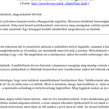
( Forrás:
http://www.kryon.com/k_chanelVanc.html
)
ondolatok, magyarázatok bővítik.
ó nyilvános összejövetelen elhangzottak rögzítése. Bizonyos kérdések fontosságára
pontosít. Soha nem beszél politikusokról, nem nevez meg országokat, ezúttal azonba
1-e után riasztóak! Egy hónappal később mindörökre megváltozott az életünk.
t érkeztem ide és tisztelettel adózom a székekben helyet foglalók, valamint a kö
megkérdezném az olvasókat, azt mondanák most követik a sorokat. Melyiküknek va
indig is így volt. Ha megértitek ezt a nézőpontot, akkor kevesebb nehézséget okoz
altatik. A múltbélinek hívott életeitek valamennyi energiája még mindig veletek van
zonyos utalásokkal is elláttalak benneteket arra vonatkozóan, mikor következik ez
etséges, hogy nem tudtátok maradéktalanul beteljesíteni őket. Találkoztatok akad
k rá? Az én időm nem a ti időtök. Most is mondom, ahogy már korábban is: eljön az 
- a spirituális szilárdság és helyénvalóság légkörében. Meg fogjátok szokni az új
lan alapra nehéz házat építeni - már tíz éve mondom nektek. A rács átalakulása gyüm
llően szilárd alapokra történő, a rossz talajon elkezdett építkezéstől és ezt mind 
snek kedveseim, mert eljön az idő amikor a jövő most-tá válik. Az olvasó különbözi