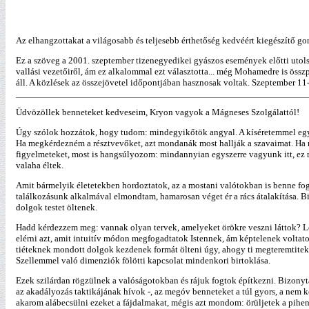
Az elhangzottakat a világosabb és teljesebb érthetőség kedvéért kiegészítő g
Ez a szöveg a 2001. szeptember tizenegyedikei gyászos események előtti utols
vallási vezetőiről, ám ez alkalommal ezt választotta... még Mohamedre is össz
áll. A közlések az összejövetel időpontjában hasznosak voltak. Szeptember 1
Üdvözöllek benneteket kedveseim, Kryon vagyok a Mágneses Szolgálattól!
Úgy szólok hozzátok, hogy tudom: mindegyikőtök angyal. A kíséretemmel együt
Ha megkérdezném a résztvevőket, azt mondanák most hallják a szavaimat. Ha 
figyelmeteket, most is hangsúlyozom: mindannyian egyszerre vagyunk itt, ez m
valaha éltek.
Amit bármelyik életetekben hordoztatok, az a mostani valótokban is benne fogl
találkozásunk alkalmával elmondtam, hamarosan véget ér a rács átalakítása. Bi
dolgok testet öltenek.
Hadd kérdezzem meg: vannak olyan tervek, amelyeket örökre veszni láttok? Leh
elérni azt, amit intuitív módon megfogadtatok Istennek, ám képtelenek voltato
tiéteknek mondott dolgok kezdenek formát ölteni úgy, ahogy ti megteremtitek 
Szellemmel való dimenziók fölötti kapcsolat mindenkori birtoklása.
Ezek szilárdan rögzülnek a valóságotokban és rájuk fogtok építkezni. Bizonyta
az akadályozás taktikájának hívok -, az megóv benneteket a túl gyors, a nem ke
akarom alábecsülni ezeket a fájdalmakat, mégis azt mondom: örüljetek a pihené