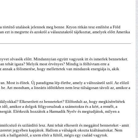
 történő utalások jelennek meg benne. Kryon ritkán tesz említést a Föld
n ezt is megtette és azokról a válaszutakról tájékoztat, amelyek előtt Amerika
nyvet olvasók előtt. Mindannyian együtt vagyunk itt és ismerlek benneteket.
n tehát igaza? Melyik most érvényes? Mindig is fölhívtam erre a
 annak a fölismerése, hogy mellettetek van mindazok energiája is, akik
. Most is élitek. Új paradigma lép életbe, amely a változásról szól. Az előző
 be. Azt mondtam, a lineáris időtökben nem lesz túlságosan távoli az, amikor a
ályokkal? Elkeserített ez benneteket? Előfordult az, hogy megkíséreltétek
idő, amikor a dolgok fölgyorsulnak a számotokra és a kért, a remélt, a
 energiát. Elérkezik hozzátok a Harmadik Nyelv és megtudjátok, milyen a
ölcsöző és szilárdító lesz. Ami tehát elkeserít és meggátol benneteket - amit
a szeretet jegyében kapjátok. Hallom a válságok okozta kiáltásaitokat. Nem
k a hallgatótól, a szem eltér a fültől, mégis egy család vagytok.