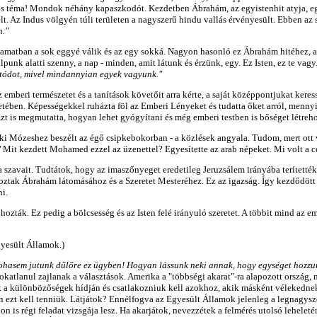
s téma! Mondok néhány kapaszkodót. Kezdetben Ábrahám, az egyistenhit atyja, egy I
epelt. Az Indus völgyén túli területen a nagyszerű hindu vallás érvényesült. Ebben 
n."
olyamatban a sok eggyé válik és az egy sokká. Nagyon hasonló ez Ábrahám hitéhez,
lpunk alatti szenny, a nap - minden, amit látunk és érzünk, egy. Ez Isten, ez te v
utódot, mivel mindannyian egyek vagyunk."
mberi természetet és a tanítások követőit arra kérte, a saját középpontjukat keress
etében. Képességekkel ruházta föl az Emberi Lényeket és tudatta őket arról, menn
t is megmutatta, hogyan lehet gyógyítani és még emberi testben is bőséget létrehozni
ki Mózeshez beszélt az égő csipkebokorban - a közlések angyala. Tudom, mert ott 
"
Mit kezdett Mohamed ezzel az üzenettel? Egyesítette az arab népeket. Mi volt a cé
szavait. Tudtátok, hogy az imaszőnyeget eredetileg Jeruzsálem irányába terítették
koztak Ábrahám látomásához és a Szeretet Mesteréhez. Ez az igazság. Így kezdődött
ni.
 hozták. Ez pedig a bölcsesség és az Isten felé irányuló szeretet. A többit mind az 
gyesült Államok.)
ohasem jutunk dűlőre ez ügyben! Hogyan lássunk neki annak, hogy egységet hozzu
katlanul zajlanak a választások. Amerika a "többségi akarat"-ra alapozott ország
iük a különbözőségek hídján és csatlakozniuk kell azokhoz, akik másként véleked
yben ezt kell tenniük. Látjátok? Ennélfogva az Egyesült Államok jelenleg a legnagy
n is régi feladat vizsgája lesz. Ha akarjátok, nevezzétek a felmérés utolsó lehele