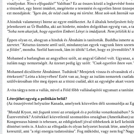
viszályokat. Nincs elfogadás!"
Valóban? Ez az összes közül a legkevésbé fonto
a törzseket, egy Istent imádott, megértette a teremtést és egyetlen Istent ünn
ezt mondjátok:
"Igen ám, de nézd csak meg mi történt. Most sok-sok Istenük va
A hinduk valamennyi Istene az egyre emlékeztet. Az ő általuk beteljesített f
jelentkezett az Úr Buddha, aki azt hirdette, minden dolgokban egység van, a ta
"Soha nem akarjuk, hogy egyetlen Emberi Lényt is imádjatok. Nem jelölök ki 
Éppen olyan ez, ahogyan a hinduk és Ábrahám is tanították. Buddha ismerte az e
szeretet."
Krisztus üzenete arról szól, mindannyian egyek vagyunk Isten szeret
a földet"
, mondta. Szelíd harcosok, lám itt ültök! Lehet, hogy ez jövendölés? Az
Mohamed a barlangban az angyalhoz szólt, az angyal Gábriel volt. Ugyanaz, a
iszlám nagy nemzetségét. Az üzenet pedig így szólt:
"Csak egyetlen Isten van.
Mohamed dicsőítette Ábrahámot. Tudtátok? Menjetek vissza és olvassátok el a 
értekezett? Leírta a könyvében! Ezért van az, hogy az iszlám nemzetek csatla
szülővárosában ölte meg éppen az a törzsi család, akit az egységbe akart vezet
A vita tárgya nem a vallás, mivel a Föld főbb vallásalapítói ugyanazt a tanítást
Létrejöhet egység a politikán belül?
(Az összejövetel helyszíne Kanada, amelynek közvetlen déli szomszédja az E
"Mondd Kryon, mit fogunk tenni az országok és a politika vonatkozásában? S
Észrevettétek? A tiétekkel közvetlenül szomszédos országban (Amerikában) szo
Kongresszus bármit is tehessen, az eddigieknél jóval többeknek át kell keln
döntései terén is. A kulcs az elfogadás és olyan helyzetet hoztak létre, amel
keresztül, ami "a régi energia tudatosítása". Fog működni, vagy nem fog? Nagyo