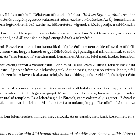
ovábbítanotok kell. Néhányan föltették a kérdést:
"Kedves Kryon, utaltál arra, hog
ntős és a leglényegesebb válaszokat adom ezekre a kérdésekre. Az Új Jeruzsálem m
 fogtok érteni. Szó szerint az időkeretetek végének a középpontja, a zsidók szárm
az Új Föld létrejöttének a metaforájaként használom. Azért teszem ezt, mert az ő s
jából, az ő állapotuk a bolygó energiájának a fokmérője.
ól. Beszéltem a templom harmadik újjáépítéséről - ez nem épületről szól. A földről
úly azon van, hogy a harcok és gyűlölködések régi paradigmái mind hamisak és szü
ég. Az "első templom" energiájának Lemúria és Atlantisz felel meg. Ezeket lerombol
ú évekig tartott a vándorlásuk. Több mint 10.000 éves kultúrák, társadalmak tűnt
e... újabb építésre volt lehetőségetek. A tudatosság magasabb szintre lépett, a fö
etkezett be. A kevesek akarata befolyásolta a többséget és az előrelépés helyett éh
 voltatok abban a helyzetben. A keveseknek volt hatalmuk, a sokak megváltoztak.
n átrendeztétek a bolygó energiáját. Most nem erről van szó, hanem a megoldásokról.
 utolsó templom. Ez a lehetőség áll előttetek, ezért voltam oly izgatott 12 évvel e
 a matematikai feladat. Mindenki érti a mondatot, hogy a "kettőből a háromba való
mplom fölépítéséhez, minden megváltozik. Az új paradigmátoknak köszönhetően a k
 hogy ez a béke előtt álló legnagyobb buktató, akadály, mert éppen a vallás idézet