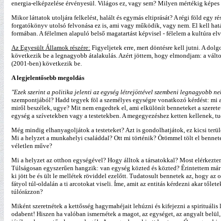
energia-elképzelése érvényesül. Világos ez, vagy sem? Milyen mértékig képes 
Mikor láttatok utoljára felkelést, halált és egymás eltiprását? A régi föld egy 
forgatókönyv utolsó felvonása ez is, ami vagy működik, vagy nem. El kell hatá
formában. A félelmen alapuló belső magatartást képvisel - félelem a kultúra e
Az Egyesült Államok részére:
Figyeljetek erre, mert döntésre kell jutni. A do
következik be a legnagyobb átalakulás. Azért jöttem, hogy elmondjam: a változ
(2001-ben) következik be.
A legjelentősebb megoldás
"Ezek szerint a politika jelenti az egység létrejöttével szembeni legnagyobb n
szempontjából? Hadd tegyek föl a személyes egységre vonatkozó kérdést: mi 
miről beszélek, ugye? Mit nem engedtek el, ami elkülönít benneteket a szeret
egység a szívetekben vagy a testetekben. A megegyezéshez ketten kellenek, tudj
Még mindig elhanyagoljátok a testeteket? Azt is gondolhatjátok, ez kicsi terü
Mi a helyzet a munkahelyi családdal? Ott mi történik? Örömmel tölt el bennetek
véletlen műve?
Mi a helyzet az otthon egységével? Hogy álltok a társatokkal? Most elérkezte
Túlságosan egyszerűen hangzik: van egység közted és közted? Érintettem már e
ki jött be és ült le mellétek röviddel ezelőtt. Tudatosult bennetek az, hogy az 
fátyol túl-oldalán a ti arcotokat viseli. Íme, amit az entitás kérdezni akar 
túlórázzon?
Miként szeretnétek a kettősség hagymahéjait lehúzni és kifejezni a spirituá
odabent! Hiszen ha valóban ismernétek a magot, az egységet, az angyalt belül,