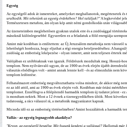
Egység
Az egységről adok át ismereteket, amelyeket meghallanotok, megértenetek és t
uralkodik. Mit tehetünk az egység érdekében? Hol találjuk?"
A legkevésbé jele
Természetesen metafora, ám olyan kép amit némi gondolkodás után világosabban
Az üzeneteimben meglehetősen gyakran utalok erre és a zsidósággal történteket 
másoknál különlegesebbé. Egyszerűen ez a feladatuk a föld energiája szempont
Amint már korábban is említettem: az Új Jeruzsálem metaforája nem városról sz
lehetőségét hordozza, hogy eljuthat a régi energia beteljesedéséhez. A hangs
zsidóság az emberiség leképezése - olyan ismeret, amit nem teljesen értetek m
Valójában ez utóbbiaknak van igazuk. Földrészek mozdultak meg. Hosszú-hossz
templom. Nem nyilvánvaló ugyan, de az 1900-as évek elején újabb átrendeződésr
választás elsődleges volt - amint annak lennie kell - és az elmozdulás nem köv
templom ledöntése.
Felhatalmazott emberiség megváltoztathatta volna mindezt, de akkor még nem
ez az idő attól, ami az 1900-as évek elején volt. Korábban már óriási mértékbe
templomot. Ennélfogva a fölépítendő harmadik templom új tudatot jelent - ez az
is mondtam nektek. Most a 12 évnek a tizenegyedikében ültök. Most következik
tudatosság, a rács válaszol rá, a metaforák magyarázatot kapnak.
Micsoda idő ez az emberiség történelmében! Amint hozzáláttok a harmadik te
Vallás - az egység legnagyobb akadálya?
"Kryon, az egységről beszélsz. Mit fogunk kezdeni a vallással? Hallottuk már,