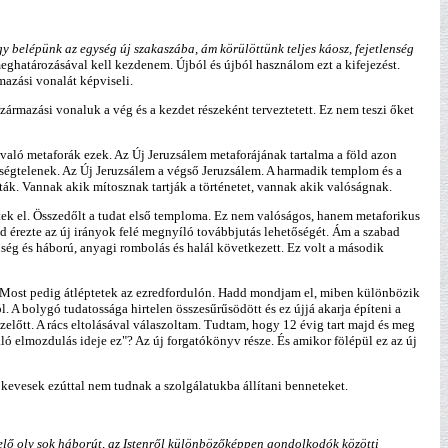
y belépünk az egység új szakaszába, ám körülöttünk teljes káosz, fejetlenség
eghatározásával kell kezdenem. Újból és újból használom ezt a kifejezést.
azási vonalát képviseli.
zármazási vonaluk a vég és a kezdet részeként terveztetett. Ez nem teszi őket
 való metaforák ezek. Az Új Jeruzsálem metaforájának tartalma a föld azon
kségtelenek. Az Új Jeruzsálem a végső Jeruzsálem. A harmadik templom és a
ták. Vannak akik mítosznak tartják a történetet, vannak akik valóságnak.
ek el. Összedőlt a tudat első temploma. Ez nem valóságos, hanem metaforikus
ld érezte az új irányok felé megnyíló továbbjutás lehetőségét. Ám a szabad
ínség és háború, anyagi rombolás és halál következett. Ez volt a második
 Most pedig átléptetek az ezredfordulón. Hadd mondjam el, miben különbözik
 A bolygó tudatossága hirtelen összesűrűsödött és ez újjá akarja építeni a
zelőtt. A rács eltolásával válaszoltam. Tudtam, hogy 12 évig tart majd és meg
 elmozdulás ideje ez"? Az új forgatókönyv része. És amikor fölépül ez az új
evesek ezúttal nem tudnak a szolgálatukba állítani benneteket.
t elő oly sok háborút, az Istenről különbözőképpen gondolkodók közötti