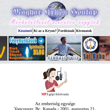
Köszöntő
Ki az a Kryon?
Fordítások
Kivonatok
MP3
gépi felolvasás
Az emberiség egysége
Vancouver, Bc, Kanada - 2001. augusztus 21.