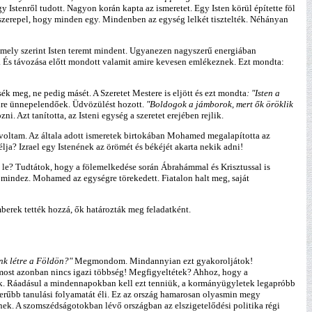
stenről tudott. Nagyon korán kapta az ismeretet. Egy Isten körül építette föl
az szerepel, hogy minden egy. Mindenben az egység lelkét tisztelték. Néhányan
 amely szerint Isten teremt mindent. Ugyanezen nagyszerű energiában
agy. És távozása előtt mondott valamit amire kevesen emlékeznek. Ezt mondta:
ék meg, ne pedig másét. A Szeretet Mestere is eljött és ezt mondta
: "Isten a
yire ünnepelendőek. Üdvözülést hozott.
"Boldogok a jámborok, mert ők öröklik
. Azt tanította, az Isteni egység a szeretet erejében rejlik.
voltam. Az általa adott ismeretek birtokában Mohamed megalapította az
lja? Izrael egy Istenének az örömét és békéjét akarta nekik adni!
 le? Tudtátok, hogy a fölemelkedése során Ábrahámmal és Krisztussal is
 mindez. Mohamed az egységre törekedett. Fiatalon halt meg, saját
emberek tették hozzá, ők határozták meg feladatként.
nk létre a Földön?"
Megmondom. Mindannyian ezt gyakoroljátok!
, most azonban nincs igazi többség! Megfigyeltétek? Ahhoz, hogy a
nek. Ráadásul a mindennapokban kell ezt tenniük, a kormányügyletek legapróbb
szerűbb tanulási folyamatát éli. Ez az ország hamarosan olyasmin megy
tének. A szomszédságotokban lévő országban az elszigetelődési politika régi