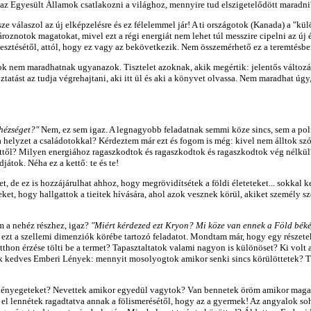
az Egyesült Államok csatlakozni a világhoz, mennyire tud elszigetelődött maradni?
része válaszol az új elképzelésre és ez félelemmel jár! A ti országotok (Kanada) a "
roznotok magatokat, mivel ezt a régi energiát nem lehet túl messzire cipelni az ú
lvesztésétől, attól, hogy ez vagy az bekövetkezik. Nem összemérhető ez a teremtésb
lgok nem maradhatnak ugyanazok. Tisztelet azoknak, akik megértik: jelentős változ
tatást az tudja végrehajtani, aki itt ül és aki a könyvet olvassa. Nem maradhat ú
ehézséget?"
Nem, ez sem igaz. A legnagyobb feladatnak semmi köze sincs, sem a poli
a helyzet a családotokkal? Kérdeztem már ezt és fogom is még: kivel nem álltok 
ettől? Milyen energiához ragaszkodtok és ragaszkodtok és ragaszkodtok vég nélkül
átok. Néha ez a kettő: te és te!
let, de ez is hozzájárulhat ahhoz, hogy megrövidítsétek a földi életeteket... sok
et, hogy hallgattok a tieitek hívására, ahol azok vesznek körül, akiket személy sze
m a nehéz részhez, igaz?
"Miért kérdezed ezt Kryon? Mi köze van ennek a Föld bék
zt a szellemi dimenziók körébe tartozó feladatot. Mondtam már, hogy egy részetek
otthon érzése tölti be a termet? Tapasztaltatok valami nagyon is különöset? Ki volt a
tőletek kedves Emberi Lények: mennyit mosolyogtok amikor senki sincs körülöttetek
lis lényegeteket? Nevettek amikor egyedül vagytok? Van bennetek öröm amikor maga
 el lennétek ragadtatva annak a fölismerésétől, hogy az a gyermek! Az angyalok so