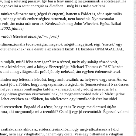
, míg a sötétség passzív. Így bár a fény mindig megsemmisíti a sötétséget, ha
növelni a sötét energiát az életében... még ki is tudja vetíteni.
inket változtat meg (téged és engem), hanem a Földet is, sőt a spirituális
lünk, már egy másik emberiséghez tartoznak, nem hozzánk. Nyomvonalat
 Az volt, ám mára már nem az. Kérdezzétek meg John Wheelert. Egész fizikai
 2002. június)
alódi létezéssé alakítja." - a ford.)
terdimenzionális tudatosságra, magatok mögött hagyjátok régi "énetek" egy
 A "sötét éneteknek" ez a darabja az életéért küzd! TE küzdesz ÖNMAGADDAL,
udják, mitől félsz nem igaz? Az a részed, mely oly sokáig részed volt,
ta azt a küzdelmet, ami a könyv főszereplője, Michael Thomas és "AZ" között
és ami a megvilágosodás próbáját oly nehézzé, ám egyben érdemessé teszi.
minden nap felteszi a kérdést, hogy amit teszünk, az helyes-e vagy sem. Ám ez
azért jött a Földre, hogy megkaparintson téged... és (természetesen) ő az összes
melyet visszavonultságba küldtél - a részed, amely addig nem adja fel a
, hogy olyan gyorsan visszavonulnak, ha megparancsolod nekik? Miért ijedne
s lehet ezekben az időkben, ha tökéletesen együttműködik érzelmeiddel.
 szeretetben. Fogadd el a tényt, hogy ez is Te vagy, majd ereszd útjára.
rura, aki megmondja mi a teendőd? Csinálj egy jó ceremóniát. Égess el valami
és csatlakoznak ahhoz az erőfeszítésünkhöz, hogy megváltoztassuk a Föld
 harc, nem egy világháború, hanem egy csata. Vess egy pillantást a világban