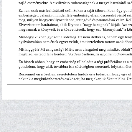
zajló eseményekre. A civilizáció tudatosságának a megválasztásáról szó
Ez nem csak más kultúrákról szól. Sokan a saját táborunkban úgy gondo
emberiséget, valamint mindenféle emberiség elleni összeesküvésről esik
meg, milyen kiegyensúlyozatlanná, rettegővé és paranoiássá válsz. K
Elveszítettem barátaimat, akik Kryont a "nagy hazugnak" látják. Azt sz
megvannak a könyveik és a közvetítéseik, hogy ezt "bizonyítsák" a kö
Mindegyikükben győzött a sötétség. Ez nem ítélkezés, hanem egy tény. Ők
nyilvánvalóan nem értek egyet velük, ám tiszteletben tartom azok dönté
Mit higgyél? Mi az igazság? Miért nem vizsgálod meg mindkét oldalt? 
megbízol és tedd fel a kérdést:
"Kedves Szellem, mi az, amit tudnom kel
Én hiszek abban, hogy az emberiség túlhaladta a régi próféciákat és a 
gondolom, hogy akik továbbra is a sötétségben szeretnék folytatni éle
Részemről én a Szellem szeretetében fürdök és a tudásban, hogy egy o
nekünk a megkülönböztetés eszközeit, ha meg akarjuk őket találni. Ün