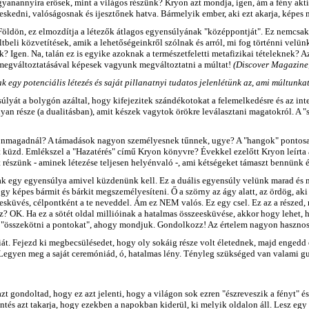
yanannyira erősek, mint a világos részünk? Kryon azt mondja, igen, ám a fény aktív
skedni, valóságosnak és ijesztőnek hatva. Bármelyik ember, aki ezt akarja, képes meg
öldön, ez elmozdítja a létezők átlagos egyensúlyának "középpontját". Ez nemcsak m
ltbeli közvetítések, amik a lehetőségeinkről szólnak és arról, mi fog történni ve
nk? Igen. Na, talán ez is egyike azoknak a természetfeletti metafizikai tételeknek?
n megváltoztatásával képesek vagyunk megváltoztatni a múltat!
(Discover Magazine,
egy potenciális létezés és saját pillanatnyi tudatos jelenlétünk az, ami múltunkat v
úlyát a bolygón azáltal, hogy kifejezitek szándékotokat a felemelkedésre és az in
olyan része (a dualitásban), amit készek vagytok örökre leválasztani magatokról.
önmagadnál? A támadások nagyon személyesnek tűnnek, ugye? A "hangok" pontosan t
lésért küzd. Emlékszel a "Hazatérés" című Kryon könyvre? Évekkel ezelőtt Kryon leír
részünk - aminek létezése teljesen helyénvaló -, ami kétségeket támaszt bennünk 
tásnak egy egyensúlya amivel küzdenünk kell. Ez a duális egyensúly velünk marad és 
gy képes bármit és bárkit megszemélyesíteni. Ő a szörny az ágy alatt, az ördög, aki 
esküvés, célpontként a te neveddel. Ám ez NEM valós. Ez egy csel. Ez az a részed, 
z? OK. Ha ez a sötét oldal millióinak a hatalmas összeesküvése, akkor hogy lehet
ezdd "összekötni a pontokat", ahogy mondjuk. Gondolkozz! Az értelem nagyon haszno
t. Fejezd ki megbecsülésedet, hogy oly sokáig része volt életednek, majd engedd el
Legyen meg a saját ceremóniád, ó, hatalmas lény. Tényleg szükséged van valami gu
zt gondoltad, hogy ez azt jelenti, hogy a világon sok ezren "észreveszik a fényt" 
ntés azt takarja, hogy ezekben a napokban kiderül, ki melyik oldalon áll. Lesz egy