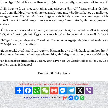
l, nem igaz? Mind Isten nevében zajlik (ahogy ez mindig is volt) és próbára van té
lják, hogy te és én "megvakítjuk az emberiséget a fénnyel". Visszatértek a régi k
 szó bennük. Megijesztenek titeket azzal, hogy megkérdőjelezik, hogy a melletted 
ell-e egyéb teendő?) Úgy döntöttek, hogy egy sötét helyre vonulnak, ami nagyon 
eretnék, ha azt hinnéd, hogy ez az egész egy nagy összeesküvés, ahol megnyugtatna
reikben.
 is a saját igazságukat követik, ahogy te is a tiédet, így ne ítéld el őket és ne 
sét, akik állást foglaltak, Úgy érzem, az a helyénvaló, ha mind ezt tesszük és úg
Hallgasd meg mindegyiket. Érezd mindkét tábor energiáját és döntsd el, melyik a
l?"
Majd nézz körül és dönts.
régi, összeesküvésről szóló szövegeket. Hiszem, hogy a történészek valamikor úgy fo
tüket, lassan belesüppednek egy olyan létbe, ahol dagonyázni fognak a csalódottsá
lyan időszakban érkeztünk a Földre, amit Kryon az "Új Gondviselésnek" nevez. Ez m
neplem ezt az időszakot!
Fordító -
Skultéty Ágnes
Ha tetszett amit olvastál, akkor az alábbiak bármelyikével megoszthatod:
Megosztás
Facebook
WhatsApp
WeChat
Gmail
Messenger
Telegram
X
Viber
Jogi nyilatkozat
|
Partnerek
| Kapcsolat: