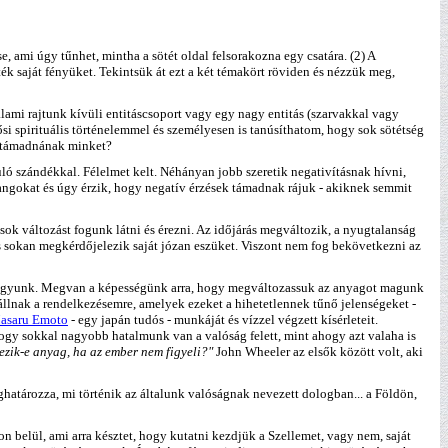
ami úgy tűnhet, mintha a sötét oldal felsorakozna egy csatára. (2) A
 saját fényüket. Tekintsük át ezt a két témakört röviden és nézzük meg,
lami rajtunk kívüli entitáscsoport vagy egy nagy entitás (szarvakkal vagy
si spirituális történelemmel és személyesen is tanúsíthatom, hogy sok sötétség
egtámadnának minket?
yuló szándékkal. Félelmet kelt. Néhányan jobb szeretik negativításnak hívni,
angokat és úgy érzik, hogy negatív érzések támadnak rájuk - akiknek semmit
sok változást fogunk látni és érezni. Az időjárás megváltozik, a nyugtalanság
és sokan megkérdőjelezik saját józan eszüket. Viszont nem fog bekövetkezni az
ek vagyunk. Megvan a képességünk arra, hogy megváltozassuk az anyagot magunk
lnak a rendelkezésemre, amelyek ezeket a hihetetlennek tűnő jelenségeket -
asaru Emoto
- egy japán tudós - munkáját és vízzel végzett kísérleteit.
ogy sokkal nagyobb hatalmunk van a valóság felett, mint ahogy azt valaha is
ezik-e anyag, ha az ember nem figyeli?"
John Wheeler az elsők között volt, aki
határozza, mi történik az általunk valóságnak nevezett dologban... a Földön,
n belül, ami arra késztet, hogy kutatni kezdjük a Szellemet, vagy nem, saját