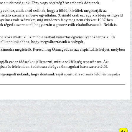
ve a tudatosságunk.
Fény vagy sötétség? Az emberek döntenek.
önyvekhez, amik arról szólnak, hogy a földönkívüliek megosztják az
sétáló személy ember-e egyáltalán. (Csináld csak ezt egy kis ideig és figyeld
kényelmes volt számukra, míg mindezen fény meg nem érkezett 1987-ben.
k téged a szeretettel, hogy aztán a gonosz erők elrabolhassanak. Nekik is
sajnálkozz miattuk. Ez mind a szabad választás egyensúlyához tartozik. Én
y kell tennünk ahhoz, hogy megváltoztassuk a bolygót.
 számodra megfelelő. Keresd meg Önmagadban azt a spirituális helyet, melyben
gják ezt az időszakot jellemezni, mint a sokféleség reneszánsza. Azt
gban és félelemben, tudatosan elvágva önmagukat Isten szeretetétől.
egengedi nekünk, hogy döntsünk saját spirituális sorsunk felől és megadja