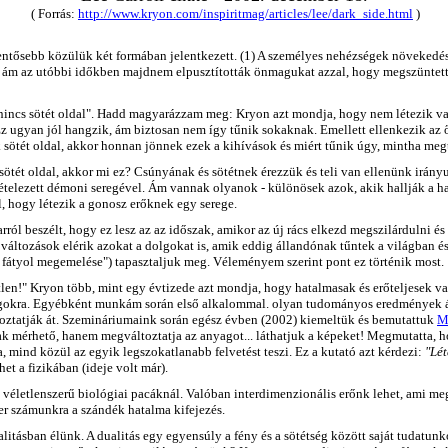
( Forrás:
http://www.kryon.com/inspiritmag/articles/lee/dark_side.html
)
ntősebb közülük két formában jelentkezett. (1) A személyes nehézségek növekedése, 
ám az utóbbi időkben majdnem elpusztították önmagukat azzal, hogy megszüntették
 "nincs sötét oldal". Hadd magyarázzam meg: Kryon azt mondja, hogy nem létezik va
Ez ugyan jól hangzik, ám biztosan nem így tűnik sokaknak. Emellett ellenkezik az ő
k sötét oldal, akkor honnan jönnek ezek a kihívások és miért tűnik úgy, mintha m
 sötét oldal, akkor mi ez? Csúnyának és sötétnek érezzük és teli van ellenünk irán
tételezett démoni seregével. Ám vannak olyanok - különösek azok, akik hallják a h
 hogy létezik a gonosz erőknek egy serege.
ól beszélt, hogy ez lesz az az időszak, amikor az új rács elkezd megszilárdulni és 
 változások elérik azokat a dolgokat is, amik eddig állandónak tűntek a világban 
a fátyol megemelése") tapasztaljuk meg. Véleményem szerint pont ez történik most.
tetlen!" Kryon több, mint egy évtizede azt mondja, hogy hatalmasak és erőteljes
olgokra. Egyébként munkám során első alkalommal. olyan tudományos eredmények ál
ltoztatják át. Szemináriumaink során egész évben (2002) kiemeltük és bemutattuk
M
k mérhető, hanem megváltoztatja az anyagot... láthatjuk a képeket! Megmutatta, h
a, mind közül az egyik legszokatlanabb felvetést teszi. Ez a kutató azt kérdezi:
"Lét
et a fizikában (ideje volt már).
véletlenszerű biológiai pacáknál. Valóban interdimenzionális erőnk lehet, ami meg
yer számunkra a szándék hatalma kifejezés.
tásban élünk. A dualitás egy egyensúly a fény és a sötétség között saját tudatunko