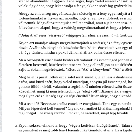
szabad akaratunktól függően. Lehetséges, hogy "sötét részeink" csak ug
valaki úgy dönt, hogy lekapcsolja a fényt, akkor a sötét fog győzedelme
Ahogy az emberiség megváltoztatja a sötétség és a fény egyensúlyát a F
történelmünket is. Kryon azt mondta, hogy a régi jövendölések és a mú
váltottunk. Megváltoztathatjuk a múltat azáltal, amit a jelenben teszü
feltevése arra alapul, hogy a valóság megváltoztatható és hogy a jele
("John A.Wheeler "résztvevő" világegyetem elmélete szerint múltunk csak 
Kryon azt mondja: ahogy megváltoztatjátok a sötétség és a fény egyens
részét. A változás irányának köszönhetően "sötét" éneteknek van egy 
bár úgy tűnhet, mintha a pokol démonai álltak volna össze ellened.
Mi a bizonyíték erre? Hadd kérdezzek valamit: Ki ismer téged jobban 
életeken keresztül, kísérleteket tesz arra, hogy ellenálljon és a túlé
zajlott. Sokan megkérdezték: "Kicsoda "AZ" a könyvben?" "AZ" a sötét 
Még ha el is pusztítottuk ezt a sötét részt, mindig jelen lesz a duali
a rész, ami küzd azért, hogy veled maradjon, annyira jól ismer téged, ho
gonosz földönkívüli, valamint a segítőik. Ő minden ellened szőtt össze
küzdelmet, amíg ki nem jelented, hogy "elég volt". Bizonyítékra vágys
meg ilyen erős ellenség egy kis régi énedtől? Itt az ideje, hogy elk
Mi a teendő? Nevess az arcába ennek az energiának. Tarts egy ceremóniá
Milyen lépéseket kell tenned? Olyanokat, amiket kitalálsz magadnak! 
régi dolgot... használj szimbólumokat, ha szeretnél, majd lépj tovább
Kryon sokszor elmondta, hogy "vége a kerítésen üldögélésnek". Talán a
egyensúlyát és még több fényt teremtsünk? Gondold át újra. Ez a kijele