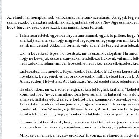
Az elmúlt hat hónapban sok változásnak lehettünk szemtanúi. Az egyik legjele
szembeszökő választása sokaknak, akik jártasak voltak a New Age eszmékben, 
hogy függnek ezek össze azzal, ami napjainkban történik.
Talán nem értetek egyet, de Kryon tanításainak egyik fő pillére, hogy
anélkül), aki arra vár, hogy magával ragadjon és legyengítsen minket. 
zajlik mindenhol. Akkor mi történik valójában? Ha tényleg nem létezi
Ok... a következő lépés. Pontosítsuk, mit is érzünk valójában. Ha nincs
hogy ne keverjük össze a szarvakkal rendelkező fickóval,
valamint fel
nem tudok mondani, amivel lebeszélhetném őket azon elképzelésükről,
Emlékeztek, mit mondott Kryon ezekről az időkről? 12 éven keresztül arr
növekszik. Betegségek és háborúk követelik milliók életét (Kryon I.) A
Armageddon. Helyette az Apokalipszist (görög eredetű szó, jelentése: 
Ha elmondom, mi ez a sötét energia, sokan fel fognak kiáltani: "Lehe
körül, sőt még "nyugalmi állapotban lévő auránk" is hatással van a d
amelyek hallatán eddig az égre fordítottuk a szemünket - tényekké vá
Tapasztalati módszerrel megmutatta, hogy az emberi tudatosság nemcsa
gondoltuk. John Wheeler
,
egy 90 éves fizikus, Albert Einstein kollégáj
azzal a feltevéssel élt, hogy az emberi tudat hatalmas energiatényező leh
Ez mind arról tanúskodik, hogy te és én sokkal többek vagyunk valami 
a naprendszerben és saját, személyes utunkon. Talán így új jelentést n
Mi köze van ennek a negatív erőkhöz? Kryon azt is elmondta, hogy duali