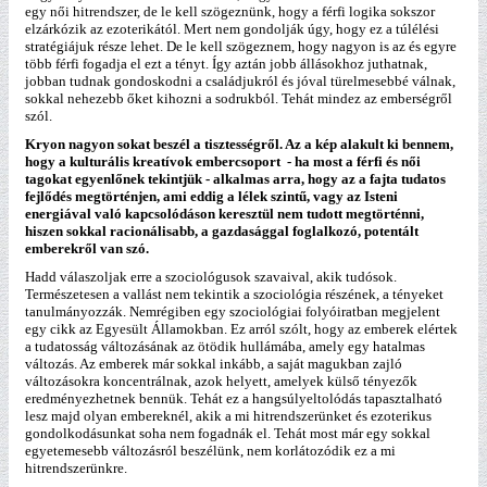
egy női hitrendszer, de le kell szögeznünk, hogy a férfi logika sokszor
elzárkózik az ezoterikától. Mert nem gondolják úgy, hogy ez a túlélési
stratégiájuk része lehet. De le kell szögeznem, hogy nagyon is az és egyre
több férfi fogadja el ezt a tényt. Így aztán jobb állásokhoz juthatnak,
jobban tudnak gondoskodni a családjukról és jóval türelmesebbé válnak,
sokkal nehezebb őket kihozni a sodrukból. Tehát mindez az emberségről
szól.
Kryon nagyon sokat beszél a tisztességről. Az a kép alakult ki bennem,
hogy a kulturális kreatívok embercsoport - ha most a férfi és női
tagokat egyenlőnek tekintjük - alkalmas arra, hogy az a fajta tudatos
fejlődés megtörténjen, ami eddig a lélek szintű, vagy az Isteni
energiával való kapcsolódáson keresztül nem tudott megtörténni,
hiszen sokkal racionálisabb, a gazdasággal foglalkozó, potentált
emberekről van szó.
Hadd válaszoljak erre a szociológusok szavaival, akik tudósok.
Természetesen a vallást nem tekintik a szociológia részének, a tényeket
tanulmányozzák. Nemrégiben egy szociológiai folyóiratban megjelent
egy cikk az Egyesült Államokban. Ez arról szólt, hogy az emberek elértek
a tudatosság változásának az ötödik hullámába, amely egy hatalmas
változás. Az emberek már sokkal inkább, a saját magukban zajló
változásokra koncentrálnak, azok helyett, amelyek külső tényezők
eredményezhetnek bennük. Tehát ez a hangsúlyeltolódás tapasztalható
lesz majd olyan embereknél, akik a mi hitrendszerünket és ezoterikus
gondolkodásunkat soha nem fogadnák el. Tehát most már egy sokkal
egyetemesebb változásról beszélünk, nem korlátozódik ez a mi
hitrendszerünkre.