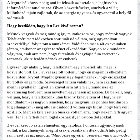
A legutolsó könyv pedig ami itt fekszik az asztalon, a legfrissebb
információkat tartalmazza. Olyan közvetítéseket, amelyek a világ
különböző tájain zajlottak, de az energia ugyanaz és ugyanarról a helyről
származik.
Hogy kezdődött, hogy lett Lee kiválasztott?
Mérnök vagyok és még mindig így mutatkozom be, hogy mérnök vagyok.
Tehát azért mert időközben spirituálissá váltam, még ugyanolyan
szenvedéllyel folytatom a munkámat. Valójában már a 40-es éveimben
jártam, amikor ez az egész történet elkezdődött. Nagyon sok mindenre
vágytam, csak arra nem, hogy furcsának és egyfajta fura szerzetnek
tartsanak, akire ferdén néznek az emberek.
Egyszer úgy alakult, hogy találkoztam egy emberrel, aki maga is
közvetítő volt. Ez 3 évvel azelőtt történt, hogy én magam is elkezdtem
közvetíteni Kryont. Majdhogynem úgy fogalmaznék, hogy erőszakkal
hurcoltak engem oda. Szívességet tettem valakinek, nem akartam oda
menni egyáltalán. Egyetlen szavát sem hittem el, mindössze az
udvariasság kedvéért nem nevettem egyenesen az arcába. De be kell, hogy
valljam, hogy a találkozónk után bizony kinevettem őt. Hogyha ezt
mondhatom - és nagyon remélem, hogy magyarul ez pontos fordításban
fog elhangozni - még attól is csalódott voltam egy kicsit, hogy férfi volt
az illető. Mert én kifejezetten büszke voltam arra, hogy nekem férfi agyam
van. Tehát a férfiak nem foglalkoznak ilyen ostoba dolgokkal.
3 évvel később aztán elmentem egy látóhoz. Pontosan ugyanolyanok
voltak a körülmények, megint csak erőszakkal vittek oda. A látó pedig
rám nézett és azt mondta:
"Mindössze egyetlen üzenetem van a számodra."