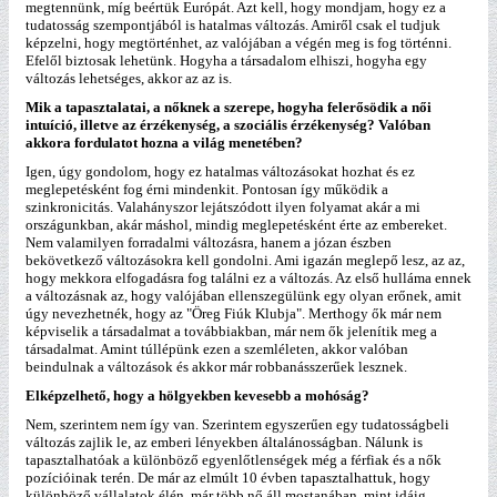
megtennünk, míg beértük Európát. Azt kell, hogy mondjam, hogy ez a
tudatosság szempontjából is hatalmas változás. Amiről csak el tudjuk
képzelni, hogy megtörténhet, az valójában a végén meg is fog történni.
Efelől biztosak lehetünk. Hogyha a társadalom elhiszi, hogyha egy
változás lehetséges, akkor az az is.
Mik a tapasztalatai, a nőknek a szerepe, hogyha felerősödik a női
intuíció, illetve az érzékenység, a szociális érzékenység? Valóban
akkora fordulatot hozna a világ menetében?
Igen, úgy gondolom, hogy ez hatalmas változásokat hozhat és ez
meglepetésként fog érni mindenkit. Pontosan így működik a
szinkronicitás. Valahányszor lejátszódott ilyen folyamat akár a mi
országunkban, akár máshol, mindig meglepetésként érte az embereket.
Nem valamilyen forradalmi változásra, hanem a józan észben
bekövetkező változásokra kell gondolni. Ami igazán meglepő lesz, az az,
hogy mekkora elfogadásra fog találni ez a változás. Az első hulláma ennek
a változásnak az, hogy valójában ellenszegülünk egy olyan erőnek, amit
úgy nevezhetnék, hogy az "Öreg Fiúk Klubja". Merthogy ők már nem
képviselik a társadalmat a továbbiakban, már nem ők jelenítik meg a
társadalmat. Amint túllépünk ezen a szemléleten, akkor valóban
beindulnak a változások és akkor már robbanásszerűek lesznek.
Elképzelhető, hogy a hölgyekben kevesebb a mohóság?
Nem, szerintem nem így van. Szerintem egyszerűen egy tudatosságbeli
változás zajlik le, az emberi lényekben általánosságban. Nálunk is
tapasztalhatóak a különböző egyenlőtlenségek még a férfiak és a nők
pozícióinak terén. De már az elmúlt 10 évben tapasztalhattuk, hogy
különböző vállalatok élén, már több nő áll mostanában, mint idáig