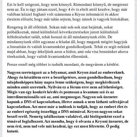
Ezt le kell szögezni, hogy nem könnyű. Kimondani könnyű, de megtenni
nem az. Én is úgy jártam ezzel, hogy 4 év is eltelt attól kezdve, hogy már
valóban kézzel fogható volt számomra a Kryon információ és akkor
éreztem először, hogy már talán sejtem, hogy minek is vagyok birtokában.
Rengeteg út áll előttünk. Sokan már sok-sok utat bejártak, sokat
próbálkoztak, mind különböző következtetésekre jutott különböző
felfedezéseket talált, tehát hosszú út áll mindannyiunk előtt. De
mindannyiunk előtt ugyanaz a feladat áll, hogy magunk mögött hagyjuk
a linearitást és valódi kvantumként gondolkodjunk. Tehát ez segít nekünk
majd abban, hogy átkeljünk azon a hídon, ami oda visz bennünket ahova
törekszünk, hogy valódi kvantumként élhessünk.
Persze ennél még többet is tudnék mondani, de megvárom a kérdést.
Nagyon szerteágazó az a folyamat, amit Kryon átad az embereknek.
Ahogy én készültem erre a beszélgetésre, azon gondolkodtam, hogy
tulajdonképpen hány napra lenne szükségem, hogy megkérdezzek
minden amit szeretnék. Nyilván ez a fórum erre nem ad lehetőséget.
Mégis van egy konkrét kérdés és pontosan a kvantum szó és az
interdimenzionális szó az, ami megmozgat. Nagyon sok üzenetet
kapunk a DNS-el kapcsolatban, illetve annak a nem látható szférájával
kapcsolatban. Azt most már a tudósok is tudják, hogy az emberi élet és
az emberi egészség összefügg a DNS mintával. Kryon nagyon sokat
beszél erről. Nemrég találkoztam valakivel, aki biológusként ezzel a
témával foglalkozott. Azt mondta, hogy ő olvasta a Kryoni üzenetet, de
nem érti, nem tud vele mit kezdeni, így ezt most félretette. Ő pedig
kutató.