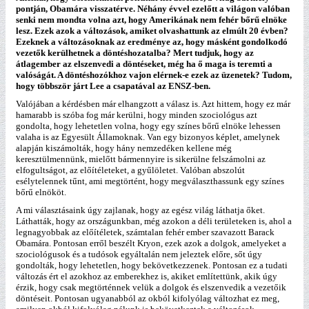
pontján, Obamára visszatérve. Néhány évvel ezelőtt a világon valóban
senki nem mondta volna azt, hogy Amerikának nem fehér bőrű elnöke
lesz. Ezek azok a változások, amiket olvashattunk az elmúlt 20 évben?
Ezeknek a változásoknak az eredménye az, hogy másként gondolkodó
vezetők kerülhetnek a döntéshozatalba? Mert tudjuk, hogy az
átlagember az elszenvedi a döntéseket, még ha ő maga is teremti a
valóságát. A döntéshozókhoz vajon elérnek-e ezek az üzenetek? Tudom,
hogy többször járt Lee a csapatával az ENSZ-ben.
Valójában a kérdésben már elhangzott a válasz is. Azt hittem, hogy ez már
hamarabb is szóba fog már kerülni, hogy minden szociológus azt
gondolta, hogy lehetetlen volna, hogy egy színes bőrű elnöke lehessen
valaha is az Egyesült Államoknak. Van egy bizonyos képlet, amelynek
alapján kiszámolták, hogy hány nemzedéken kellene még
keresztülmennünk, mielőtt bármennyire is sikerülne felszámolni az
elfogultságot, az előítéleteket, a gyűlöletet. Valóban abszolút
esélytelennek tűnt, ami megtörtént, hogy megválaszthassunk egy színes
bőrű elnököt.
A mi választásaink úgy zajlanak, hogy az egész világ láthatja őket.
Láthatták, hogy az országunkban, még azokon a déli területeken is, ahol a
legnagyobbak az előítéletek, számtalan fehér ember szavazott Barack
Obamára. Pontosan erről beszélt Kryon, ezek azok a dolgok, amelyeket a
szociológusok és a tudósok egyáltalán nem jeleztek előre, sőt úgy
gondolták, hogy lehetetlen, hogy bekövetkezzenek. Pontosan ez a tudati
változás ért el azokhoz az emberekhez is, akiket említettünk, akik úgy
érzik, hogy csak megtörténnek velük a dolgok és elszenvedik a vezetőik
döntéseit. Pontosan ugyanabból az okból kifolyólag változhat ez meg,