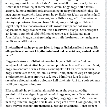
a tény, hogy sok közöttük a férfi. Azokon a találkozókon, amelyeket én
Amerikában tartok, saját szememmel láttam, hogy hogy nőtt a férfiak
aránya. Szinte a nulláról, folyamatosan egyre nagyobb százalékokig. De
még egyszer szeretném leszögezni, hogy általánosságban az emberiségről
gondolkodunk, nem arról van szó, hogy férfiak vagy nők töltenek-e be
bizonyos posztokat. Nagyon bízató látni, hogy azért egyre több férfi
foglal helyet az előadásokon a sorok között. Európában sokszor azt
tapasztalom, hogy csaknem fele-fele a résztvevők aránya. Sor országban
azt látom, hogy jóval több férfi jön el ezekre az előadásokra, mint
Amerikában. Magyarországról még nem nyilatkozhatom, mert még nem
került sor a találkozásra.
Elképzelhető az, hogy ez azt jelenti, hogy a férfiak szellemi energiáik
elfogadásával tudnak kinyílni mindazoknak az erőknek, aminek azelőtt
nem?
Nagyon óvatosan próbálok válaszolni, hogy a férfi hallgatóink ne
kezdjenek el tartani attól, hogy valami probléma lesz velük ezután. Mert,
hogy sokszor rám néznek férfiak és mondjak: "Hát én nem szeretném,
hogy velem is ez történjem, ami Leevel!". Valójában tényleg az elfogadás
a kulcsszó, tehát nem arról van szó, hogy bármilyen fura és mások
szemében elfogadhatatlan dolognak kell történnie. Ami itt a bolygón most
zajlik, az nagyon is logikus.
Elképzelhető, hogy Isten hatalmasabb, mint ahogyan azt eddig
gondoltuk? Lehetséges, hogy él bennünk egy rész, ami a Teremtő része?
Ártana bárkinek is hogyha megvizsgálná, hogy így van-e? Mert semmi
nem fog történni, hogyha nem találjuk meg ezt a részt. Csak gondoljuk el,
hogy milyen csodák történhetnének, hogyha rátalálnánk. Tehát ez nem