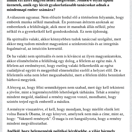
annak ezt azért nagyon nehéz megértenie. Jönnek-e olyan típusú
üzenetek, amik egy kicsit gyakorlatiasabb tanácsokat adnak a
mindennapi ember számára?
A válaszom ugyanaz. Nem először fordul elő a történelem folyamán, hogy
emberek munka nélkül maradnak. Én pontosan átérzem azoknak az
embereknek a feldúltságát, akik most itt maradtak állás nélkül, pénz
nélkül és a gyerekeikről kell gondoskodniuk. Ez nem újdonság.
Ha spirituális valaki, akkor könnyebben tudok tanáccsal szolgálni, mert
akkor meg tudom mindezt magyarázni a szinkronicitás és az integritás
fogalmaival, az intuíción keresztül.
De ha valaki nem spirituális és nem is kíváncsi az ilyen magyarázatokra,
akkor elismételném a feldúltság egy dolog, a félelem az egész más. A
félelem azt eredményezi, hogy esetleg valaki felkerekedik az egész
családjával együtt és megpróbál elmenekülni ezelől a helyzet elől. De a
félelemtős soha nem lehet megszabadulni, mert a félelem üldöz bennünket
bárhová megyünk.
A lényeg az, hogy félni semmiképpen nem szabad, mert úgy kell tekinteni
a jövőre, mint a legreménytelibb lehetőségek tárházára. Tehát a remény
mindent megold, ráadásul a remény nagyon vonzó, mondhatni, hogy
szintén terjed egyik emberről a másikra.
A reményre visszatérve, el kell, hogy mondjam, hogy mielőtt elnök lett
volna Barack Obama, írt egy könyvet, amelynek nem más a címe, mint az,
hogy: "Vakmerő remények". Ő maga is ezt hangsúlyozta, hogy a remény
mindent megváltoztathat.
Anélkül, hogy belemennénk politikai kérdésekbe, a világ bármely