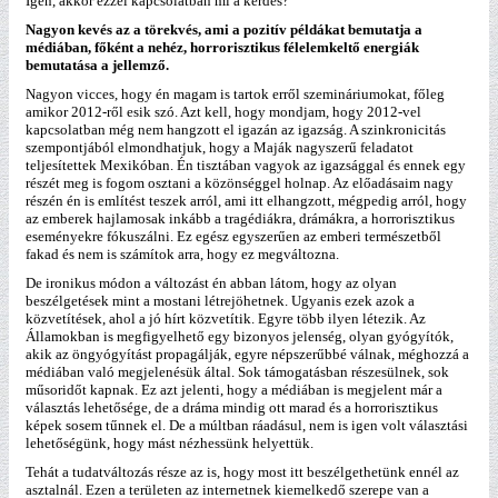
Igen, akkor ezzel kapcsolatban mi a kérdés?
Nagyon kevés az a törekvés, ami a pozitív példákat bemutatja a
médiában, főként a nehéz, horrorisztikus félelemkeltő energiák
bemutatása a jellemző.
Nagyon vicces, hogy én magam is tartok erről szemináriumokat, főleg
amikor 2012-ről esik szó. Azt kell, hogy mondjam, hogy 2012-vel
kapcsolatban még nem hangzott el igazán az igazság. A szinkronicitás
szempontjából elmondhatjuk, hogy a Maják nagyszerű feladatot
teljesítettek Mexikóban. Én tisztában vagyok az igazsággal és ennek egy
részét meg is fogom osztani a közönséggel holnap. Az előadásaim nagy
részén én is említést teszek arról, ami itt elhangzott, mégpedig arról, hogy
az emberek hajlamosak inkább a tragédiákra, drámákra, a horrorisztikus
eseményekre fókuszálni. Ez egész egyszerűen az emberi természetből
fakad és nem is számítok arra, hogy ez megváltozna.
De ironikus módon a változást én abban látom, hogy az olyan
beszélgetések mint a mostani létrejöhetnek. Ugyanis ezek azok a
közvetítések, ahol a jó hírt közvetítik. Egyre több ilyen létezik. Az
Államokban is megfigyelhető egy bizonyos jelenség, olyan gyógyítók,
akik az öngyógyítást propagálják, egyre népszerűbbé válnak, méghozzá a
médiában való megjelenésük által. Sok támogatásban részesülnek, sok
műsoridőt kapnak. Ez azt jelenti, hogy a médiában is megjelent már a
választás lehetősége, de a dráma mindig ott marad és a horrorisztikus
képek sosem tűnnek el. De a múltban ráadásul, nem is igen volt választási
lehetőségünk, hogy mást nézhessünk helyettük.
Tehát a tudatváltozás része az is, hogy most itt beszélgethetünk ennél az
asztalnál. Ezen a területen az internetnek kiemelkedő szerepe van a