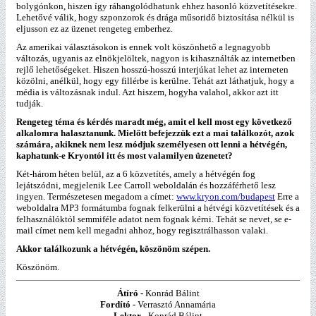
bolygónkon, hiszen így ráhangolódhatunk ehhez hasonló közvetítésekre.
Lehetővé válik, hogy szponzorok és drága műsoridő biztosítása nélkül is
eljusson ez az üzenet rengeteg emberhez.
Az amerikai választásokon is ennek volt köszönhető a legnagyobb
változás, ugyanis az elnökjelöltek, nagyon is kihasználták az internetben
rejlő lehetőségeket. Hiszen hosszú-hosszú interjúkat lehet az interneten
közölni, anélkül, hogy egy fillérbe is kerülne. Tehát azt láthatjuk, hogy a
média is változásnak indul. Azt hiszem, hogyha valahol, akkor azt itt
tudják.
Rengeteg téma és kérdés maradt még, amit el kell most egy következő
alkalomra halasztanunk. Mielőtt befejezzük ezt a mai találkozót, azok
számára, akiknek nem lesz módjuk személyesen ott lenni a hétvégén,
kaphatunk-e Kryontól itt és most valamilyen üzenetet?
Két-három héten belül, az a 6 közvetítés, amely a hétvégén fog
lejátszódni, megjelenik Lee Carroll weboldalán és hozzáférhető lesz
ingyen. Természetesen megadom a címet:
www.kryon.com/budapest
Erre a
weboldalra MP3 formátumba fognak felkerülni a hétvégi közvetítések és a
felhasználóktól semmiféle adatot nem fognak kérni. Tehát se nevet, se e-
mail címet nem kell megadni ahhoz, hogy regisztrálhasson valaki.
Akkor találkozunk a hétvégén, köszönöm szépen.
Köszönöm.
Átíró -
Konrád Bálint
Fordító -
Verrasztó Annamária
Lektor -
Konrád Bálint