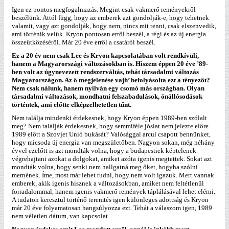
Igen ez pontos megfogalmazás. Megint csak vakmerő reményekről
beszélünk. Attól függ, hogy az emberek azt gondolják-e, hogy tehetnek
valamit, vagy azt gondolják, hogy nem, nincs mit tenni, csak elszenvedik,
ami történik velük. Kryon pontosan erről beszél, a régi és az új energia
összeütközéséről. Már 20 éve erről a csatáról beszél.
Ez a 20 év nem csak Lee és Kryon kapcsolatában volt rendkívüli,
hanem a Magyarországi változásokban is. Hiszem éppen 20 éve ’89-
ben volt az úgynevezett rendszerváltás, tehát társadalmi változás
Magyarországon. Az ő megjelenése vajh’ befolyásolta ezt a tényezőt?
Nem csak nálunk, hanem nyílván egy csomó más országban. Olyan
társadalmi változások, mondhatni felszabadulások, önállósodások
történtek, ami előtte elképzelhetetlen tűnt.
Nem találja mindenki érdekesnek, hogy Kryon éppen 1989-ben szólalt
meg? Nem találják érdekesnek, hogy semmiféle jóslat nem jelezte előre
1989 előtt a Szovjet Unió bukását? Valósággal arcul csapott bennünket,
hogy micsoda új energia van megszületőben. Nagyon sokan, még néhány
évvel ezelőtt is azt mondták volna, hogy a budapestiek képtelenek
végrehajtani azokat a dolgokat, amiket azóta igenis megtettek. Sokat azt
mondták volna, hogy senki nem hallgatná meg őket, hogyha szólni
mernének. Íme, most már lehet tudni, hogy nem volt igazuk. Mert vannak
emberek, akik igenis hisznek a változásokban, amiket nem feltétlenül
forradalommal, hanem igenis vakmerő remények táplálásával lehet elérni.
A tudaton keresztül történő teremtés igen különleges adottság és Kryon
már 20 éve folyamatosan hangsúlyozza ezt. Tehát a válaszom igen, 1989
nem véletlen dátum, van kapcsolat.