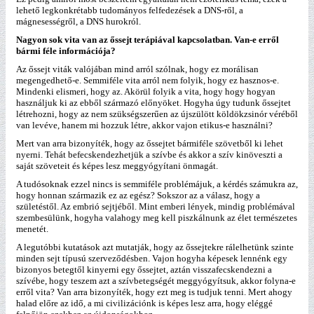
lehető legkonkrétabb tudományos felfedezések a DNS-ről, a
mágnesességről, a DNS hurokról.
Nagyon sok vita van az őssejt terápiával kapcsolatban. Van-e erről
bármi féle információja?
Az őssejt viták valójában mind arról szólnak, hogy ez morálisan
megengedhető-e. Semmiféle vita arról nem folyik, hogy ez hasznos-e.
Mindenki elismeri, hogy az. Akörül folyik a vita, hogy hogy hogyan
használjuk ki az ebből származó előnyöket. Hogyha úgy tudunk őssejtet
létrehozni, hogy az nem szükségszerűen az újszülött köldökzsinór véréből
van levéve, hanem mi hozzuk létre, akkor vajon etikus-e használni?
Mert van arra bizonyíték, hogy az őssejtet bármiféle szövetből ki lehet
nyerni. Tehát befecskendezhetjük a szívbe és akkor a szív kinöveszti a
saját szöveteit és képes lesz meggyógyítani önmagát.
A tudósoknak ezzel nincs is semmiféle problémájuk, a kérdés számukra az,
hogy honnan származik ez az egész? Sokszor az a válasz, hogy a
születéstől. Az embrió sejtjéből. Mint emberi lények, mindig problémával
szembesülünk, hogyha valahogy meg kell piszkálnunk az élet természetes
menetét.
A legutóbbi kutatások azt mutatják, hogy az őssejtekre rálelhetünk szinte
minden sejt típusú szerveződésben. Vajon hogyha képesek lennénk egy
bizonyos betegtől kinyerni egy őssejtet, aztán visszafecskendezni a
szívébe, hogy teszem azt a szívbetegségét meggyógyítsuk, akkor folyna-e
erről vita? Van arra bizonyíték, hogy ezt meg is tudjuk tenni. Mert ahogy
halad előre az idő, a mi civilizációnk is képes lesz arra, hogy eléggé