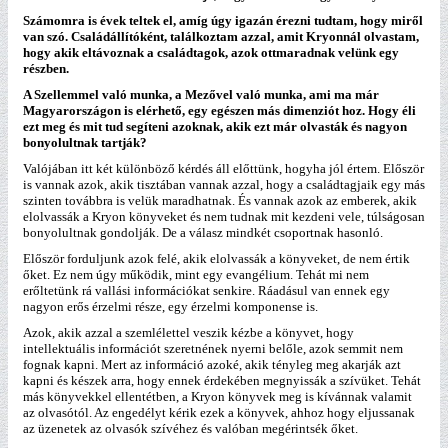
Számomra is évek teltek el, amíg úgy igazán érezni tudtam, hogy miről
van szó. Családállítóként, találkoztam azzal, amit Kryonnál olvastam,
hogy akik eltávoznak a családtagok, azok ottmaradnak velünk egy
részben.
A Szellemmel való munka, a Mezővel való munka, ami ma már
Magyarországon is elérhető, egy egészen más dimenziót hoz. Hogy éli
ezt meg és mit tud segíteni azoknak, akik ezt már olvasták és nagyon
bonyolultnak tartják?
Valójában itt két különböző kérdés áll előttünk, hogyha jól értem. Először
is vannak azok, akik tisztában vannak azzal, hogy a családtagjaik egy más
szinten továbbra is velük maradhatnak. És vannak azok az emberek, akik
elolvassák a Kryon könyveket és nem tudnak mit kezdeni vele, túlságosan
bonyolultnak gondolják. De a válasz mindkét csoportnak hasonló.
Először forduljunk azok felé, akik elolvassák a könyveket, de nem értik
őket. Ez nem úgy működik, mint egy evangélium. Tehát mi nem
erőltetünk rá vallási információkat senkire. Ráadásul van ennek egy
nagyon erős érzelmi része, egy érzelmi komponense is.
Azok, akik azzal a szemlélettel veszik kézbe a könyvet, hogy
intellektuális információt szeretnének nyerni belőle, azok semmit nem
fognak kapni. Mert az információ azoké, akik tényleg meg akarják azt
kapni és készek arra, hogy ennek érdekében megnyissák a szívüket. Tehát
más könyvekkel ellentétben, a Kryon könyvek meg is kívánnak valamit
az olvasótól. Az engedélyt kérik ezek a könyvek, ahhoz hogy eljussanak
az üzenetek az olvasók szívéhez és valóban megérintsék őket.