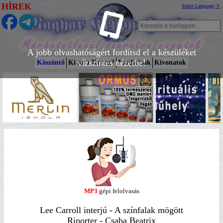
HÍREK
Select Language
▼
A jobb olvashatóságért fordítsd el a készüléket
vízszintes nézetbe!
Köszöntő
Ki az a Kryon?
Fordítások
Kivonatok
MP3
gépi felolvasás
Lee Carroll interjú - A színfalak mögött
Riporter - Csaba Beatrix