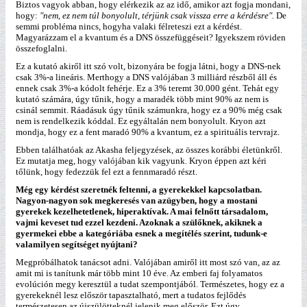
Biztos vagyok abban, hogy elérkezik az az idő, amikor azt fogja mondani,
hogy:
"nem, ez nem túl bonyolult, térjünk csak vissza erre a kérdésre".
De
semmi probléma nincs, hogyha valaki félreteszi ezt a kérdést.
Magyarázzam el a kvantum és a DNS összefüggéseit? Igyekszem röviden
összefoglalni.
Ez a kutató akiről itt szó volt, bizonyára be fogja látni, hogy a DNS-nek
csak 3%-a lineáris. Merthogy a DNS valójában 3 milliárd részből áll és
ennek csak 3%-a kódolt fehérje. Ez a 3% teremt 30.000 gént. Tehát egy
kutató számára, úgy tűnik, hogy a maradék több mint 90% az nem is
csinál semmit. Ráadásuk úgy tűnik számunkra, hogy ez a 90% még csak
nem is rendelkezik kóddal. Ez egyáltalán nem bonyolult. Kryon azt
mondja, hogy ez a fent maradó 90% a kvantum, ez a spirituális tervrajz.
Ebben találhatóak az Akasha feljegyzések, az összes korábbi életünkről.
Ez mutatja meg, hogy valójában kik vagyunk. Kryon éppen azt kéri
tőlünk, hogy fedezzük fel ezt a fennmaradó részt.
Még egy kérdést szeretnék feltenni, a gyerekekkel kapcsolatban.
Nagyon-nagyon sok megkeresés van azügyben, hogy a mostani
gyerekek kezelhetetlenek, hiperaktívak. A mai felnőtt társadalom,
vajmi keveset tud ezzel kezdeni. Azoknak a szülőknek, akiknek a
gyermekei ebbe a kategóriába esnek a megítélés szerint, tudunk-e
valamilyen segítséget nyújtani?
Megpróbálhatok tanácsot adni. Valójában amiről itt most szó van, az az
amit mi is tanítunk már több mint 10 éve. Az emberi faj folyamatos
evolúción megy keresztül a tudat szempontjából. Természetes, hogy ez a
gyerekeknél lesz először tapasztalható, mert a tudatos fejlődés
természetesen az újszülötteknél jelenik meg először. Ezt úgy