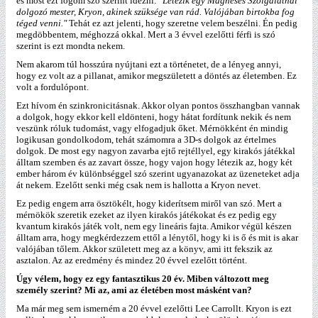
és most ezt fogom szó szerint idézni:
"Létezik egy Mágneses Szolgálatnál
dolgozó mester, Kryon, akinek szüksége van rád. Valójában birtokba fog
téged venni."
Tehát ez azt jelenti, hogy szeretne velem beszélni. Én pedig
megdöbbentem, méghozzá okkal. Mert a 3 évvel ezelőtti férfi is szó
szerint is ezt mondta nekem.
Nem akarom túl hosszúra nyújtani ezt a történetet, de a lényeg annyi,
hogy ez volt az a pillanat, amikor megszületett a döntés az életemben. Ez
volt a fordulópont.
Ezt hívom én szinkronicitásnak. Akkor olyan pontos összhangban vannak
a dolgok, hogy ekkor kell eldönteni, hogy hátat fordítunk nekik és nem
veszünk róluk tudomást, vagy elfogadjuk őket. Mérnökként én mindig
logikusan gondolkodom, tehát számomra a 3D-s dolgok az értelmes
dolgok. De most egy nagyon zavarba ejtő rejtéllyel, egy kirakós játékkal
álltam szemben és az zavart össze, hogy vajon hogy létezik az, hogy két
ember három év különbséggel szó szerint ugyanazokat az üzeneteket adja
át nekem. Ezelőtt senki még csak nem is hallotta a Kryon nevet.
Ez pedig engem arra ösztökélt, hogy kiderítsem miről van szó. Mert a
mérnökök szeretik ezeket az ilyen kirakós játékokat és ez pedig egy
kvantum kirakós játék volt, nem egy lineáris fajta. Amikor végül készen
álltam arra, hogy megkérdezzem ettől a lénytől, hogy ki is ő és mit is akar
valójában tőlem. Akkor született meg az a könyv, ami itt fekszik az
asztalon. Az az eredmény és mindez 20 évvel ezelőtt történt.
Úgy vélem, hogy ez egy fantasztikus 20 év. Miben változott meg
személy szerint? Mi az, ami az életében most másként van?
Ma már meg sem ismerném a 20 évvel ezelőtti Lee Carrollt. Kryon is ezt