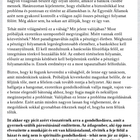
nagyon világosan beszélt egy olyan időről, amikor a bankok csődbe
mennek. Határozottan kijelentette, hogy elsőként a biztosítókkal lesz
probléma és pontosan ez történt az államokban is. Az Egyesült Államok
azért nem gyakorol kontrollt a világon zajló összes pénzügyi folyamat
fölött. Még akkor sem, ha sokan azt állítják, hogy ez így van.
Tehát miért világméretű ez a válság? Mit jelent valójában? Most
próbáljuk ezoterikus szempontból megvizsgálni. Miért vannak erről
közvetítések? Mert paradigmaváltás zajlik a pénzügyi életben. Méghozzá
a pénzügyi folyamatok legeslegfontosabb eleméhez, a bankokhoz kell
visszanyúlnunk. El kell mozdulnunk a harácsolás filozófiája felől, az
integritásra törekvő hozzáállás felé. Az emberi történelem folyamán,
először az integritás kérdéseit kell beépítenünk ezekbe a pénzügyi
folyamatokba is. Ennek eredménye ez a most tapasztalható felfordulás.
Biztos, hogy ki fogunk keveredni a válságból, de lenne egy tanácsom,
amit mindenkinek szánok. Próbáljuk kiverekedni magunkat belőle, de ne
féljünk tőle, mert a félelem csak tovább rontja a helyzetet. Aki most
hallgatja a hangomat, ezoterikus gondolkodónak vallja magát, vajon van-
e benne elegendő bátorság ahhoz, hogy fogja magát és nekiálljon
megünnepelni a problémát. Valójában ez lenne a probléma megoldásának
a kezdete. Ezért aztán minden nagyon lassan fog végbemenni, de a
megoldások sokkal gyorsabban érkeznek majd el, hogyha nem félünk
tőlük.
Itt akkor egy picit azért visszatérnék arra a gondolkodásra, amit a
gyermek-szülők párosításánál említettem. Az átlagember, aki épp most
elveszítette a munkáját és ott van kilátástalanul, elvitték a feje fölül a
házat és még nem is spirituális gondolkodású - tehát nem jár az útján -,