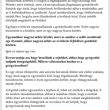
fiatalkorúak körében a világon a legmagasabb az öngyilkossági ráta.
Mindez azért történik, mert a konceptuálisan (fogalmian) gondolkodó
fiatalok úgy érzik, hogy képtelenek beilleszkedni abba a struktúrába, ami
az ő kultúrájukban az uralkodó. Azzal szembesülnek, hogy értéktelennek
tartják őket, hogyha nem illeszkednek a korlátok közé. Ezért inkább
eldobják maguktól az életüket.
Egyfajta evolúciót tapasztalhatunk a gondolkodás terén. Ezért nagyon
köszönöm is a kérdést, mert ez egy nagyon fontos kérdés.
Ugyanakkor nagyon nehéz kérdés, mert az amikor a szülő szembesül
egy ilyennel, akkor nagyon nehéz az evolúciós fejlődésre gondolni
közben.
Igen ez sajnos így van.
Kryon tanítja azt, hogy beszélünk a sejtekkel, ahhoz hogy gyógyulni
tudjunk betegségekből. Milyen változásokat hozhat ez a
gyógyászatban?
Ez egy olyan elképzelés, ami annyira furcsának tűnhet sok ember számára,
hogy most nagyon egyszerűen kell, hogy fogalmazzak. Merthogy
hozzáteszem, nekem is ilyen egyszerűen kellett, hogy elmagyarázzák
annak idején.
A legtöbb ember egyszerűen a fejében él, tehát ott érzékeli a dolgokat. A
mi modern társadalmunkban, abban a tudatban élünk, hogy a testünk
többi része azt teszi amihez csak kedve van és ha valami meghibásodik,
akkor egyszerűen elmegyünk az orvoshoz és azt kérjük, hogy
gyógyítsanak meg bennünket.