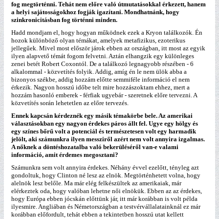
fog megtörténni. Tehát nem előre való útmutatásokkal érkezett, hanem
a helyi sajátosságokhoz fogják igazítani. Mondhatnánk, hogy
szinkronicitásban fog történni minden.
Hadd mondjam el, hogy hogyan működnek ezek a Kryon találkozók. Én
hozok különböző olyan témákat, amelyek metafizikus, ezoterikus
jellegűek. Mivel most először járok ebben az országban, itt most az egyik
ilyen alapvető témát fogom felvetni. Aztán elhangzik egy különleges
zenei betét Robert Coxontól. De a találkozó legnagyobb részében - 6
alkalommal - közvetítés folyik. Addig, amíg én le nem ülök abba a
bizonyos székbe, addig hozzám előtte semmiféle információ el nem
érkezik. Nagyon hosszú időbe telt mire hozzászoktam ehhez, mert a
hozzám hasonló emberek - férfiak ugyebár - szeretnek előre tervezni. A
közvetítés során lehetetlen az előre tervezés.
Ennek kapcsán kérdeznék egy másik témakörbe bele. Az amerikai
választásokban egy nagyon érdekes páros állt fel. Ugye egy hölgy és
egy színes bőrű volt a potenciál és természetesen volt egy harmadik
jelölt, aki számunkra ilyen messziről azért nem volt annyira izgalmas.
A nőknek a döntéshozatalba való bekerüléséről van-e valami
információ, amit érdemes megosztani?
Számunkra sem volt annyira érdekes. Néhány évvel ezelőtt, tényleg azt
gondoltuk, hogy Clinton né lesz az elnök. Megtörténhetett volna, hogy
alelnök lesz belőle. Ma már elég felkészültek az amerikaiak, már
elérkeztek oda, hogy valóban lehetne női elnökük. Ebben az az érdekes,
hogy Európa ebben jócskán előttünk jár, itt már korábban is volt példa
ilyesmire. Angliában és Németországban a testvérvállalatainknál ez már
korábban előfordult, tehát ebben a tekintetben hosszú utat kellett