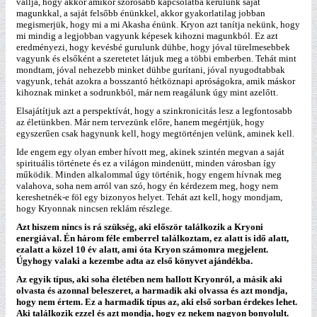
vallja, hogy akkor amikor szorosabb kapcsolatba kerülünk saját
magunkkal, a saját felsőbb énünkkel, akkor gyakorlatilag jobban
megismerjük, hogy mi a mi Akasha énünk. Kryon azt tanítja nekünk, hogy
mi mindig a legjobban vagyunk képesek kihozni magunkból. Ez azt
eredményezi, hogy kevésbé gurulunk dühbe, hogy jóval türelmesebbek
vagyunk és elsőként a szeretetet látjuk meg a többi emberben. Tehát mint
mondtam, jóval nehezebb minket dühbe gurítani, jóval nyugodtabbak
vagyunk, tehát azokra a bosszantó hétköznapi apróságokra, amik máskor
kihoznak minket a sodrunkból, már nem reagálunk úgy mint azelőtt.
Elsajátítjuk azt a perspektívát, hogy a szinkronicitás lesz a legfontosabb
az életünkben. Már nem tervezünk előre, hanem megértjük, hogy
egyszerűen csak hagynunk kell, hogy megtörténjen velünk, aminek kell.
Ide engem egy olyan ember hívott meg, akinek szintén megvan a saját
spirituális története és ez a világon mindenütt, minden városban így
működik. Minden alkalommal úgy történik, hogy engem hívnak meg
valahova, soha nem arról van szó, hogy én kérdezem meg, hogy nem
kereshetnék-e föl egy bizonyos helyet. Tehát azt kell, hogy mondjam,
hogy Kryonnak nincsen reklám részlege.
Azt hiszem nincs is rá szükség, aki először találkozik a Kryoni
energiával. Én három féle emberrel találkoztam, ez alatt is idő alatt,
ezalatt a közel 10 év alatt, ami óta Kryon számomra megjelent.
Úgyhogy valaki a kezembe adta az első könyvet ajándékba.
Az egyik típus, aki soha életében nem hallott Kryonról, a másik aki
olvasta és azonnal beleszeret, a harmadik aki olvassa és azt mondja,
hogy nem értem. Ez a harmadik típus az, aki első sorban érdekes lehet.
Aki találkozik ezzel és azt mondja, hogy ez nekem nagyon bonyolult.