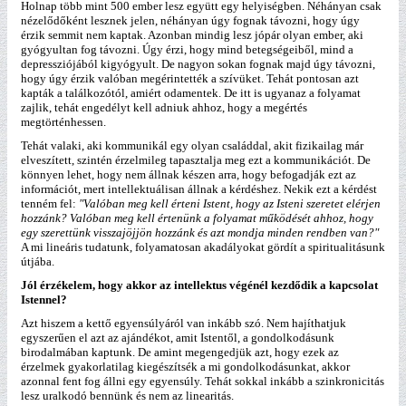
Holnap több mint 500 ember lesz együtt egy helyiségben. Néhányan csak
nézelődőként lesznek jelen, néhányan úgy fognak távozni, hogy úgy
érzik semmit nem kaptak. Azonban mindig lesz jópár olyan ember, aki
gyógyultan fog távozni. Úgy érzi, hogy mind betegségeiből, mind a
depressziójából kigyógyult. De nagyon sokan fognak majd úgy távozni,
hogy úgy érzik valóban megérintették a szívüket. Tehát pontosan azt
kapták a találkozótól, amiért odamentek. De itt is ugyanaz a folyamat
zajlik, tehát engedélyt kell adniuk ahhoz, hogy a megértés
megtörténhessen.
Tehát valaki, aki kommunikál egy olyan családdal, akit fizikailag már
elveszített, szintén érzelmileg tapasztalja meg ezt a kommunikációt. De
könnyen lehet, hogy nem állnak készen arra, hogy befogadják ezt az
információt, mert intellektuálisan állnak a kérdéshez. Nekik ezt a kérdést
tenném fel:
"Valóban meg kell érteni Istent, hogy az Isteni szeretet elérjen
hozzánk? Valóban meg kell értenünk a folyamat működését ahhoz, hogy
egy szerettünk visszajöjjön hozzánk és azt mondja minden rendben van?"
A mi lineáris tudatunk, folyamatosan akadályokat gördít a spiritualitásunk
útjába.
Jól érzékelem, hogy akkor az intellektus végénél kezdődik a kapcsolat
Istennel?
Azt hiszem a kettő egyensúlyáról van inkább szó. Nem hajíthatjuk
egyszerűen el azt az ajándékot, amit Istentől, a gondolkodásunk
birodalmában kaptunk. De amint megengedjük azt, hogy ezek az
érzelmek gyakorlatilag kiegészítsék a mi gondolkodásunkat, akkor
azonnal fent fog állni egy egyensúly. Tehát sokkal inkább a szinkronicitás
lesz uralkodó bennünk és nem az linearitás.