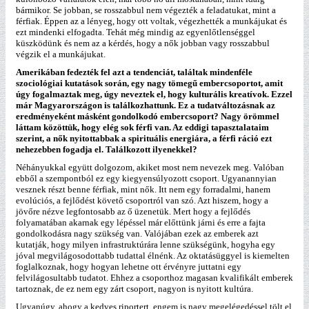
bármikor. Se jobban, se rosszabbul nem végezték a feladatukat, mint a
férfiak. Éppen az a lényeg, hogy ott voltak, végezhették a munkájukat és
ezt mindenki elfogadta. Tehát még mindig az egyenlőtlenséggel
küszködünk és nem az a kérdés, hogy a nők jobban vagy rosszabbul
végzik el a munkájukat.
Amerikában fedezték fel azt a tendenciát, találtak mindenféle
szociológiai kutatások során, egy nagy tömegű embercsoportot, amit
úgy fogalmaztak meg, úgy neveztek el, hogy kulturális kreatívok. Ezzel
már Magyarországon is találkozhattunk. Ez a tudatváltozásnak az
eredményeként másként gondolkodó embercsoport? Nagy örömmel
láttam közöttük, hogy elég sok férfi van. Az eddigi tapasztalataim
szerint, a nők nyitottabbak a spirituális energiára, a férfi ráció ezt
nehezebben fogadja el. Találkozott ilyenekkel?
Néhányukkal együtt dolgozom, akiket most nem nevezek meg. Valóban
ebből a szempontból ez egy kiegyensúlyozott csoport. Ugyanannyian
vesznek részt benne férfiak, mint nők. Itt nem egy forradalmi, hanem
evolúciós, a fejlődést követő csoportról van szó. Azt hiszem, hogy a
jövőre nézve legfontosabb az ő üzenetük. Mert hogy a fejlődés
folyamatában akarnak egy lépéssel már előttünk járni és erre a fajta
gondolkodásra nagy szükség van. Valójában ezek az emberek azt
kutatják, hogy milyen infrastruktúrára lenne szükségünk, hogyha egy
jóval megvilágosodottabb tudattal élnénk. Az oktatásüggyel is kiemelten
foglalkoznak, hogy hogyan lehetne ott érvényre juttatni egy
felvilágosultabb tudatot. Ehhez a csoporthoz magasan kvalifikált emberek
tartoznak, de ez nem egy zárt csoport, nagyon is nyitott kultúra.
Ugyanúgy, ahogy a kedves riportert, engem is nagy megelégedéssel tölt el