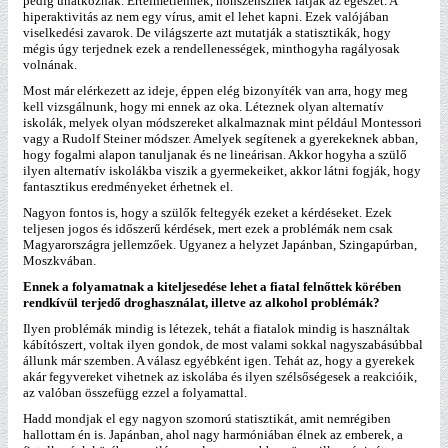
pedig unatkoznak. Értelmetlennek, nonszensznek látják az egészet. A
hiperaktivitás az nem egy vírus, amit el lehet kapni. Ezek valójában
viselkedési zavarok. De világszerte azt mutatják a statisztikák, hogy
mégis úgy terjednek ezek a rendellenességek, minthogyha ragályosak
volnának.
Most már elérkezett az ideje, éppen elég bizonyíték van arra, hogy meg
kell vizsgálnunk, hogy mi ennek az oka. Léteznek olyan alternatív
iskolák, melyek olyan módszereket alkalmaznak mint például Montessori
vagy a Rudolf Steiner módszer. Amelyek segítenek a gyerekeknek abban,
hogy fogalmi alapon tanuljanak és ne lineárisan. Akkor hogyha a szülő
ilyen alternatív iskolákba viszik a gyermekeiket, akkor látni fogják, hogy
fantasztikus eredményeket érhetnek el.
Nagyon fontos is, hogy a szülők feltegyék ezeket a kérdéseket. Ezek
teljesen jogos és időszerű kérdések, mert ezek a problémák nem csak
Magyarországra jellemzőek. Ugyanez a helyzet Japánban, Szingapúrban,
Moszkvában.
Ennek a folyamatnak a kiteljesedése lehet a fiatal felnőttek körében
rendkívül terjedő droghasználat, illetve az alkohol problémák?
Ilyen problémák mindig is létezek, tehát a fiatalok mindig is használtak
kábítószert, voltak ilyen gondok, de most valami sokkal nagyszabásúbbal
állunk már szemben. A válasz egyébként igen. Tehát az, hogy a gyerekek
akár fegyvereket vihetnek az iskolába és ilyen szélsőségesek a reakcióik,
az valóban összefügg ezzel a folyamattal.
Hadd mondjak el egy nagyon szomorú statisztikát, amit nemrégiben
hallottam én is. Japánban, ahol nagy harmóniában élnek az emberek, a