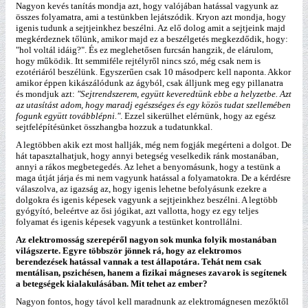
Nagyon kevés tanítás mondja azt, hogy valójában hatással vagyunk az
összes folyamatra, ami a testünkben lejátszódik. Kryon azt mondja, hogy
igenis tudunk a sejtjeinkhez beszélni. Az elő dolog amit a sejtjeink majd
megkérdeznek tőlünk, amikor majd ez a beszélgetés megkezdődik, hogy:
"hol voltál idáig?". És ez meglehetősen furcsán hangzik, de elárulom,
hogy működik. Itt semmiféle rejtélyről nincs szó, még csak nem is
ezotériáról beszélünk. Egyszerűen csak 10 másodperc kell naponta. Akkor
amikor éppen kikászálódunk az ágyból, csak álljunk meg egy pillanatra
és mondjuk azt:
"Sejtrendszerem, együtt keveredtünk ebbe a helyzetbe. Azt
az utasítást adom, hogy maradj egészséges és egy közös tudat szellemében
fogunk együtt továbblépni."
. Ezzel sikerülhet elérnünk, hogy az egész
sejtfelépítésünket összhangba hozzuk a tudatunkkal.
A legtöbben akik ezt most hallják, még nem fogják megérteni a dolgot. De
hát tapasztalhatjuk, hogy annyi betegség veselkedik ránk mostanában,
annyi a rákos megbetegedés. Az lehet a benyomásunk, hogy a testünk a
maga útját járja és mi nem vagyunk hatással a folyamatokra. De a kérdésre
válaszolva, az igazság az, hogy igenis lehetne befolyásunk ezekre a
dolgokra és igenis képesek vagyunk a sejtjeinkhez beszélni. A legtöbb
gyógyító, beleértve az ősi jógikat, azt vallotta, hogy ez egy teljes
folyamat és igenis képesek vagyunk a testünket kontrollálni.
Az elektromosság szerepéről nagyon sok munka folyik mostanában
világszerte. Egyre többször jönnek rá, hogy az elektromos
berendezések hatással vannak a test állapotára. Tehát nem csak
mentálisan, pszichésen, hanem a fizikai mágneses zavarok is segítenek
a betegségek kialakulásában. Mit tehet az ember?
Nagyon fontos, hogy távol kell maradnunk az elektromágnesen mezőktől