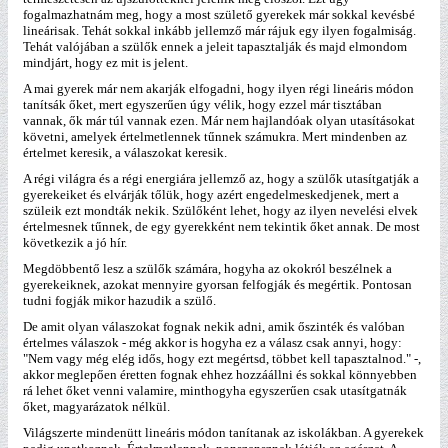
fogalmazhatnám meg, hogy a most születő gyerekek már sokkal kevésbé
lineárisak. Tehát sokkal inkább jellemző már rájuk egy ilyen fogalmiság.
Tehát valójában a szülők ennek a jeleit tapasztalják és majd elmondom
mindjárt, hogy ez mit is jelent.
A mai gyerek már nem akarják elfogadni, hogy ilyen régi lineáris módon
tanítsák őket, mert egyszerűen úgy vélik, hogy ezzel már tisztában
vannak, ők már túl vannak ezen. Már nem hajlandóak olyan utasításokat
követni, amelyek értelmetlennek tűnnek számukra. Mert mindenben az
értelmet keresik, a válaszokat keresik.
A régi világra és a régi energiára jellemző az, hogy a szülők utasítgatják a
gyerekeiket és elvárják tőlük, hogy azért engedelmeskedjenek, mert a
szüleik ezt mondták nekik. Szülőként lehet, hogy az ilyen nevelési elvek
értelmesnek tűnnek, de egy gyerekként nem tekintik őket annak. De most
következik a jó hír.
Megdöbbentő lesz a szülők számára, hogyha az okokról beszélnek a
gyerekeiknek, azokat mennyire gyorsan felfogják és megértik. Pontosan
tudni fogják mikor hazudik a szülő.
De amit olyan válaszokat fognak nekik adni, amik őszinték és valóban
értelmes válaszok - még akkor is hogyha ez a válasz csak annyi, hogy:
"Nem vagy még elég idős, hogy ezt megértsd, többet kell tapasztalnod." -,
akkor meglepően éretten fognak ehhez hozzáállni és sokkal könnyebben
rá lehet őket venni valamire, minthogyha egyszerűen csak utasítgatnák
őket, magyarázatok nélkül.
Világszerte mindenütt lineáris módon tanítanak az iskolákban. A gyerekek