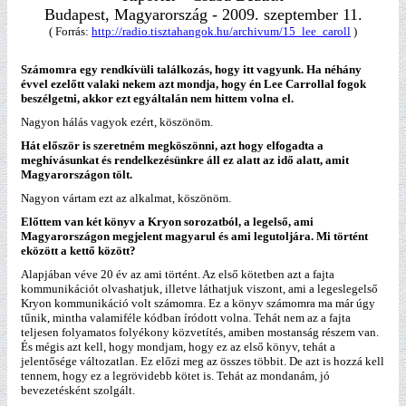
Budapest, Magyarország - 2009. szeptember 11.
( Forrás:
http://radio.tisztahangok.hu/archivum/15_lee_caroll
)
Számomra egy rendkívüli találkozás, hogy itt vagyunk. Ha néhány
évvel ezelőtt valaki nekem azt mondja, hogy én Lee Carrollal fogok
beszélgetni, akkor ezt egyáltalán nem hittem volna el.
Nagyon hálás vagyok ezért, köszönöm.
Hát először is szeretném megköszönni, azt hogy elfogadta a
meghívásunkat és rendelkezésünkre áll ez alatt az idő alatt, amit
Magyarországon tölt.
Nagyon vártam ezt az alkalmat, köszönöm.
Előttem van két könyv a Kryon sorozatból, a legelső, ami
Magyarországon megjelent magyarul és ami legutoljára. Mi történt
eközött a kettő között?
Alapjában véve 20 év az ami történt. Az első kötetben azt a fajta
kommunikációt olvashatjuk, illetve láthatjuk viszont, ami a legeslegelső
Kryon kommunikáció volt számomra. Ez a könyv számomra ma már úgy
tűnik, mintha valamiféle kódban íródott volna. Tehát nem az a fajta
teljesen folyamatos folyékony közvetítés, amiben mostanság részem van.
És mégis azt kell, hogy mondjam, hogy ez az első könyv, tehát a
jelentősége változatlan. Ez előzi meg az összes többit. De azt is hozzá kell
tennem, hogy ez a legrövidebb kötet is. Tehát az mondanám, jó
bevezetésként szolgált.