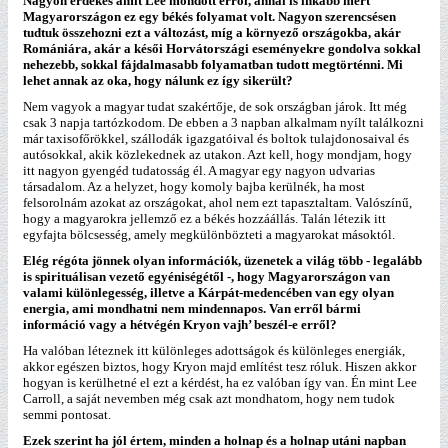
Nagyon érdekes amit Lee mondott erről, annál is inkább mert
Magyarországon ez egy békés folyamat volt. Nagyon szerencsésen
tudtuk összehozni ezt a változást, míg a környező országokba, akár
Romániára, akár a késői Horvátországi eseményekre gondolva sokkal
nehezebb, sokkal fájdalmasabb folyamatban tudott megtörténni. Mi
lehet annak az oka, hogy nálunk ez így sikerült?
Nem vagyok a magyar tudat szakértője, de sok országban járok. Itt még
csak 3 napja tartózkodom. De ebben a 3 napban alkalmam nyílt találkozni
már taxisofőrökkel, szállodák igazgatóival és boltok tulajdonosaival és
autósokkal, akik közlekednek az utakon. Azt kell, hogy mondjam, hogy
itt nagyon gyengéd tudatosság él. A magyar egy nagyon udvarias
társadalom. Az a helyzet, hogy komoly bajba kerülnék, ha most
felsorolnám azokat az országokat, ahol nem ezt tapasztaltam. Valószínű,
hogy a magyarokra jellemző ez a békés hozzáállás. Talán létezik itt
egyfajta bölcsesség, amely megkülönbözteti a magyarokat másoktól.
Elég régóta jönnek olyan információk, üzenetek a világ több - legalább
is spirituálisan vezető egyéniségétől -, hogy Magyarországon van
valami különlegesség, illetve a Kárpát-medencében van egy olyan
energia, ami mondhatni nem mindennapos. Van erről bármi
információ vagy a hétvégén Kryon vajh’ beszél-e erről?
Ha valóban léteznek itt különleges adottságok és különleges energiák,
akkor egészen biztos, hogy Kryon majd említést tesz róluk. Hiszen akkor
hogyan is kerülhetné el ezt a kérdést, ha ez valóban így van. Én mint Lee
Carroll, a saját nevemben még csak azt mondhatom, hogy nem tudok
semmi pontosat.
Ezek szerint ha jól értem, minden a holnap és a holnap utáni napban