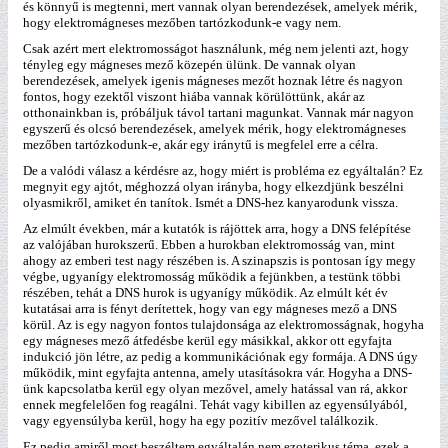
és könnyű is megtenni, mert vannak olyan berendezések, amelyek mérik,
hogy elektromágneses mezőben tartózkodunk-e vagy nem.
Csak azért mert elektromosságot használunk, még nem jelenti azt, hogy
tényleg egy mágneses mező közepén ülünk. De vannak olyan
berendezések, amelyek igenis mágneses mezőt hoznak létre és nagyon
fontos, hogy ezektől viszont hiába vannak körülöttünk, akár az
otthonainkban is, próbáljuk távol tartani magunkat. Vannak már nagyon
egyszerű és olcsó berendezések, amelyek mérik, hogy elektromágneses
mezőben tartózkodunk-e, akár egy iránytű is megfelel erre a célra.
De a valódi válasz a kérdésre az, hogy miért is probléma ez egyáltalán? Ez
megnyit egy ajtót, méghozzá olyan irányba, hogy elkezdjünk beszélni
olyasmikről, amiket én tanítok. Ismét a DNS-hez kanyarodunk vissza.
Az elmúlt években, már a kutatók is rájöttek arra, hogy a DNS felépítése
az valójában hurokszerű. Ebben a hurokban elektromosság van, mint
ahogy az emberi test nagy részében is. A szinapszis is pontosan így megy
végbe, ugyanígy elektromosság működik a fejünkben, a testünk többi
részében, tehát a DNS hurok is ugyanígy működik. Az elmúlt két év
kutatásai arra is fényt derítettek, hogy van egy mágneses mező a DNS
körül. Az is egy nagyon fontos tulajdonsága az elektromosságnak, hogyha
egy mágneses mező átfedésbe kerül egy másikkal, akkor ott egyfajta
indukció jön létre, az pedig a kommunikációnak egy formája. A DNS úgy
működik, mint egyfajta antenna, amely utasításokra vár. Hogyha a DNS-
ünk kapcsolatba kerül egy olyan mezővel, amely hatással van rá, akkor
ennek megfelelően fog reagálni. Tehát vagy kibillen az egyensúlyából,
vagy egyensúlyba kerül, hogy ha egy pozitív mezővel találkozik.
Ez pedig amiről most beszéltem egyáltalán nem ezoterikus téma, ezek a