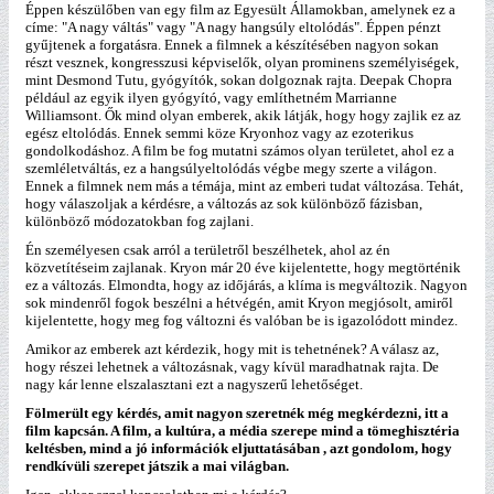
Éppen készülőben van egy film az Egyesült Államokban, amelynek ez a
címe: "A nagy váltás" vagy "A nagy hangsúly eltolódás". Éppen pénzt
gyűjtenek a forgatásra. Ennek a filmnek a készítésében nagyon sokan
részt vesznek, kongresszusi képviselők, olyan prominens személyiségek,
mint Desmond Tutu, gyógyítók, sokan dolgoznak rajta. Deepak Chopra
például az egyik ilyen gyógyító, vagy említhetném Marrianne
Williamsont. Ők mind olyan emberek, akik látják, hogy hogy zajlik ez az
egész eltolódás. Ennek semmi köze Kryonhoz vagy az ezoterikus
gondolkodáshoz. A film be fog mutatni számos olyan területet, ahol ez a
szemléletváltás, ez a hangsúlyeltolódás végbe megy szerte a világon.
Ennek a filmnek nem más a témája, mint az emberi tudat változása. Tehát,
hogy válaszoljak a kérdésre, a változás az sok különböző fázisban,
különböző módozatokban fog zajlani.
Én személyesen csak arról a területről beszélhetek, ahol az én
közvetítéseim zajlanak. Kryon már 20 éve kijelentette, hogy megtörténik
ez a változás. Elmondta, hogy az időjárás, a klíma is megváltozik. Nagyon
sok mindenről fogok beszélni a hétvégén, amit Kryon megjósolt, amiről
kijelentette, hogy meg fog változni és valóban be is igazolódott mindez.
Amikor az emberek azt kérdezik, hogy mit is tehetnének? A válasz az,
hogy részei lehetnek a változásnak, vagy kívül maradhatnak rajta. De
nagy kár lenne elszalasztani ezt a nagyszerű lehetőséget.
Fölmerült egy kérdés, amit nagyon szeretnék még megkérdezni, itt a
film kapcsán. A film, a kultúra, a média szerepe mind a tömeghisztéria
keltésben, mind a jó információk eljuttatásában , azt gondolom, hogy
rendkívüli szerepet játszik a mai világban.