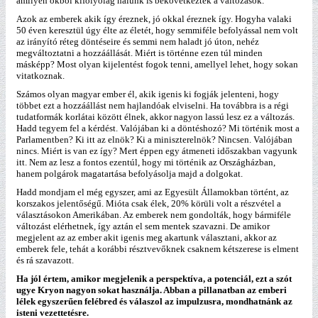
amilyen okból kifolyólag nálunk is bekövetkeztek a változások.
Azok az emberek akik így éreznek, jó okkal éreznek így. Hogyha valaki
50 éven keresztül úgy élte az életét, hogy semmiféle befolyással nem volt
az irányító réteg döntéseire és semmi nem haladt jó úton, nehéz
megváltoztatni a hozzáállását. Miért is történne ezen túl minden
másképp? Most olyan kijelentést fogok tenni, amellyel lehet, hogy sokan
vitatkoznak.
Számos olyan magyar ember él, akik igenis ki fogják jelenteni, hogy
többet ezt a hozzáállást nem hajlandóak elviselni. Ha továbbra is a régi
tudatformák korlátai között élnek, akkor nagyon lassú lesz ez a változás.
Hadd tegyem fel a kérdést. Valójában ki a döntéshozó? Mi történik most a
Parlamentben? Ki itt az elnök? Ki a miniszterelnök? Nincsen. Valójában
nincs. Miért is van ez így? Mert éppen egy átmeneti időszakban vagyunk
itt. Nem az lesz a fontos ezentúl, hogy mi történik az Országházban,
hanem polgárok magatartása befolyásolja majd a dolgokat.
Hadd mondjam el még egyszer, ami az Egyesült Államokban történt, az
korszakos jelentőségű. Mióta csak élek, 20% körüli volt a részvétel a
választásokon Amerikában. Az emberek nem gondolták, hogy bármiféle
változást elérhetnek, így aztán el sem mentek szavazni. De amikor
megjelent az az ember akit igenis meg akartunk választani, akkor az
emberek fele, tehát a korábbi résztvevőknek csaknem kétszerese is elment
és rá szavazott.
Ha jól értem, amikor megjelenik a perspektíva, a potenciál, ezt a szót
ugye Kryon nagyon sokat használja. Abban a pillanatban az emberi
lélek egyszerűen felébred és válaszol az impulzusra, mondhatnánk az
isteni vezettetésre.