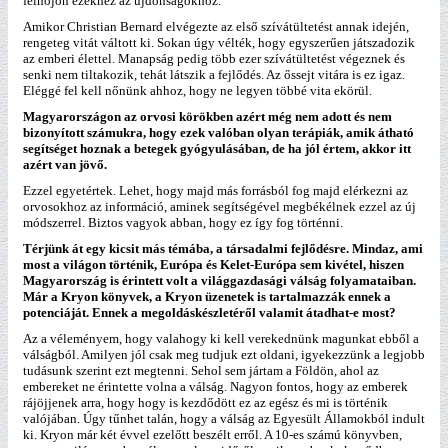
felnőjön ezekhez az újdonságokhoz.
Amikor Christian Bernard elvégezte az első szívátültetést annak idején,
rengeteg vitát váltott ki. Sokan úgy vélték, hogy egyszerűen játszadozik
az emberi élettel. Manapság pedig több ezer szívátültetést végeznek és
senki nem tiltakozik, tehát látszik a fejlődés. Az őssejt vitára is ez igaz.
Eléggé fel kell nőnünk ahhoz, hogy ne legyen többé vita ekörül.
Magyarországon az orvosi körökben azért még nem adott és nem
bizonyított számukra, hogy ezek valóban olyan terápiák, amik átható
segítséget hoznak a betegek gyógyulásában, de ha jól értem, akkor itt
azért van jövő.
Ezzel egyetértek. Lehet, hogy majd más forrásból fog majd elérkezni az
orvosokhoz az információ, aminek segítségével megbékélnek ezzel az új
módszerrel. Biztos vagyok abban, hogy ez így fog történni.
Térjünk át egy kicsit más témába, a társadalmi fejlődésre. Mindaz, ami
most a világon történik, Európa és Kelet-Európa sem kivétel, hiszen
Magyarország is érintett volt a világgazdasági válság folyamataiban.
Már a Kryon könyvek, a Kryon üzenetek is tartalmazzák ennek a
potenciáját. Ennek a megoldáskészletéről valamit átadhat-e most?
Az a véleményem, hogy valahogy ki kell verekednünk magunkat ebből a
válságból. Amilyen jól csak meg tudjuk ezt oldani, igyekezzünk a legjobb
tudásunk szerint ezt megtenni. Sehol sem jártam a Földön, ahol az
embereket ne érintette volna a válság. Nagyon fontos, hogy az emberek
rájöjjenek arra, hogy hogy is kezdődött ez az egész és mi is történik
valójában. Úgy tűnhet talán, hogy a válság az Egyesült Államokból indult
ki. Kryon már két évvel ezelőtt beszélt erről. A 10-es számú könyvben,