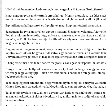
Üdvözöllek benneteket kedveseim, Kryon vagyok a Mágneses Szolgálattól!
Ismét nagyon gyorsan érkeztünk erre a helyre. Megint érezzük azt az édes érzé
normális az emberi lény számára. Ismét elmondjuk, hogy azok, akik látják a szí
Egy pillanatra hallgassatok és figyeljétek meg, hogy mi történik a szobában!
Szeretném, hogyha most velem együtt visszaemlékeznétek valamire. A fátyol tú
Fogalmatok sem lehet róla, hogy milyen az, amikor az energia játssza a dalok
szemük, se fülük. Ez Isten zenéje. Ez állandó és folyamatos és csodálatos. Az
maguk is energiából állnak.
Nagyon nehéz megmagyarázni, hogy mennyire kvantumok a dolgok. Számotokra 
látjátok őket. Akkor, hogyha a tudósaitok egy napon felfedezik a kvantum lencs
Univerzum lényegét szűri át magán és saját energiát hoz létra a rezgésen keres
A hang színe már nem fehér, hanem megtörik és az egész színspektrum láthatóvá
Ahogy ezt a zenét halljátok, a maestro zenéjét, elárulom, hogy ez nagyon is has
tehetsége legjavát nyújtja. Talán nem rendelkezik azokkal a rétegekkel, amel
legközepét érinti meg.
Tehát még egyszer elmondom, hogy vannak olyan energiák, amelyek változatlan
Hiszen látod mik az eredményeik. Megérintik az emberi szívet. Megríkatnak,
Talán te olyasvalaki vagy, akinek ugyanolyan kedves más művészet, mint a ze
az emberi reakció, ami akkor következik be, amikor már nem tudjátok szavakka
belegondoltok.