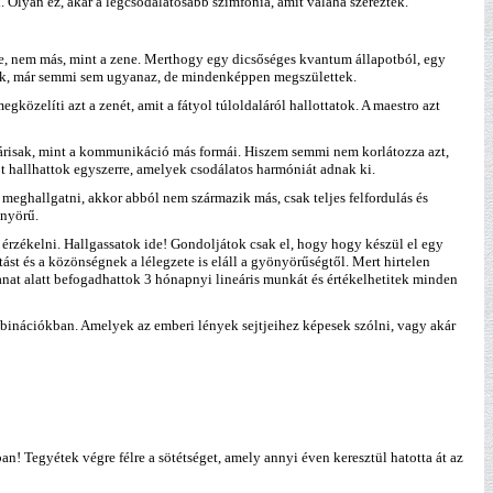
Olyan ez, akár a legcsodálatosabb szimfónia, amit valaha szereztek.
ide, nem más, mint a zene. Merthogy egy dicsőséges kvantum állapotból, egy
ttök, már semmi sem ugyanaz, de mindenképpen megszülettek.
gközelíti azt a zenét, amit a fátyol túloldaláról hallottatok. A maestro azt
neárisak, mint a kommunikáció más formái. Hiszem semmi nem korlátozza azt,
 hallhattok egyszerre, amelyek csodálatos harmóniát adnak ki.
eghallgatni, akkor abból nem származik más, csak teljes felfordulás és
önyörű.
érzékelni. Hallgassatok ide! Gondoljátok csak el, hogy hogy készül el egy
ást és a közönségnek a lélegzete is eláll a gyönyörűségtől. Mert hirtelen
anat alatt befogadhattok 3 hónapnyi lineáris munkát és értékelhetitek minden
binációkban. Amelyek az emberi lények sejtjeihez képesek szólni, vagy akár
n! Tegyétek végre félre a sötétséget, amely annyi éven keresztül hatotta át az