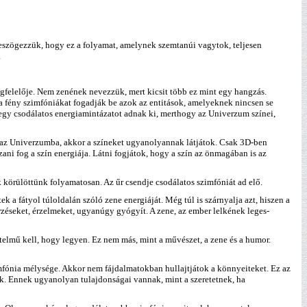
 leszögezzük, hogy ez a folyamat, amelynek szemtanúi vagytok, teljesen
.
gfelelője. Nem zenének nevezzük, mert kicsit több ez mint egy hangzás.
 a fény szimfóniákat fogadják be azok az entitások, amelyeknek nincsen se
i egy csodálatos energiamintázatot adnak ki, merthogy az Univerzum színei,
az Univerzumba, akkor a színeket ugyanolyannak látjátok. Csak 3D-ben
ani fog a szín energiája. Látni fogjátok, hogy a szín az önmagában is az
 körülöttünk folyamatosan. Az űr csendje csodálatos szimfóniát ad elő.
 a fátyol túloldalán szóló zene energiáját. Még túl is szárnyalja azt, hiszen a
rzéseket, érzelmeket, ugyanúgy gyógyít. A zene, az ember lelkének leges-
elmű kell, hogy legyen. Ez nem más, mint a művészet, a zene és a humor.
mfónia mélysége. Akkor nem fájdalmatokban hullajtjátok a könnyeiteket. Ez az
ok. Ennek ugyanolyan tulajdonságai vannak, mint a szeretetnek, ha