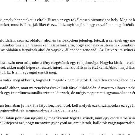
st, amely benneteket is eltölt. Hiszen ez egy tökéletesen biztonságos hely. Megint
neket, most is láthatják őket és ezzel bizonyíthatják, hogy ez valóban megtörténik
loldalán, azon az oldalon, ahol én tartózkodom jelenleg, létezik a zenének egy me
at. Amikor végtelen rezgéseket használnak arra, hogy szonáták szülessenek. Amikor
on az oldalán a fátyolnak ahol én vagyok, állandóan zene szól. Az Univerzum színe
a szín nem más, mint a fény rezgésének egy tulajdonsága. Hogyha kitekintetek 
ét, akkor majd képesek lesztek interdimenzionálisan is érzékelni. Akkor majd látsz
ztül. Ez Isten nagyságát énekli meg.
 válik, még akkor is, hogyha ti magatok nem látjátok. Hihetetlen színek táncolnak
onló ahhoz, amit mi zeneként érzékelünk fátyol túloldalán. A maestro elhozza nektek
yek egy interdimenzionális szinten léteznek, de mégis megteremti ugyanazokat az é
 formában jutnak át a fátyolon. Tudnotok kell melyek ezek, számotokra ez egyért
 megnevettetnek, megmosolyogtatnak benneteket.
ne. Talán pontosan ugyanúgy megríkatnak téged a színek, mint egy csodálatos szi
l kifejezni azt, hogy mennyire gyönyörű az, amit láttok, hallotok vagy tapasztalt