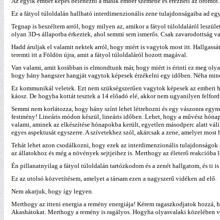
Az egyik ember képes belenézni a másik ember szemébe és érezheti az örömöt. 
Ez a fátyol túloldalán hallható interdimenzionális zene tulajdonságaiba ad egy 
Tegnap is beszéltem arról, hogy milyen az, amikor a fátyol túloldaláról leszü
olyan 3D-s állapotba érkeztek, ahol semmi sem ismerős. Csak zavarodottság v
Hadd áruljak el valamit nektek arról, hogy miért is vagytok most itt. Hallgassá
teremti itt a Földön újra, amit a fátyol túloldaláról hozott magával.
Van valami, amit korábban is elmondtunk már, hogy miért is érinti ez meg oly
hogy hány hangszer hangját vagytok képesek érzékelni egy időben. Néha minél
Ez kommunikál veletek. Ezt nem szükségszerűen vagytok képesek az emberi han
káosz. De hogyha kottát tesztek a 14 előadó elé, akkor nem ugyanilyen felford
Semmi nem korlátozza, hogy hány színt lehet létrehozni és egy vászonra egymá
festmény! Lineáris módon készül, lineáris időben. Lehet, hogy a művész hónapok
valami, aminek az elkészítése hónapokba került, egyetlen másodperc alatt vál
egyes aspektusát egyszerre. A szívetekhez szól, akárcsak a zene, amelyet most 
Tehát lehet azon csodálkozni, hogy ezek az interdimenzionális tulajdonságok
az állatokhoz és még a növények sejtjeihez is. Merthogy az életerő reakcióba lé
Én pillanatnyilag a fátyol túloldalán tartózkodom és a zenét hallgatom, és ti is
Ez az utolsó közvetítésem, amelyet a társam ezen a nagyszerű vidéken ad elő.
Nem akarjuk, hogy így legyen.
Merthogy az itteni energia a remény energiája! Kérem ragaszkodjatok hozzá, ho
Akashátokat. Merthogy a remény is ragályos. Hogyha olyasvalaki közelében v