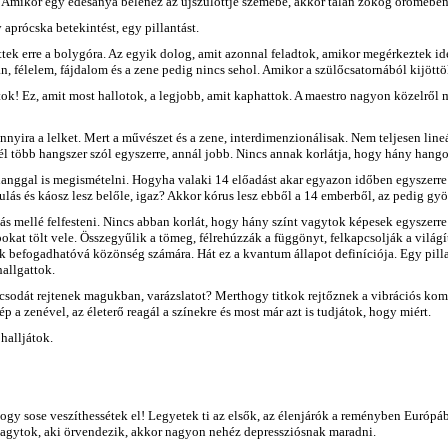
Amikor egy édesanya belenéz az újszülöttje szemébe, akkor talán zokog örömében. 
aprócska betekintést, egy pillantást.
lettek erre a bolygóra. Az egyik dolog, amit azonnal feladtok, amikor megérkeztek 
an, félelem, fájdalom és a zene pedig nincs sehol. Amikor a szülőcsatornából kijö
tok! Ez, amit most hallotok, a legjobb, amit kaphattok. A maestro nagyon közelről me
annyira a lelket. Mert a művészet és a zene, interdimenzionálisak. Nem teljesen li
 több hangszer szól egyszerre, annál jobb. Nincs annak korlátja, hogy hány hangot
ggal is megismételni. Hogyha valaki 14 előadást akar egyazon időben egyszerre m
ulás és káosz lesz belőle, igaz? Akkor kórus lesz ebből a 14 emberből, az pedig gy
s mellé felfesteni. Nincs abban korlát, hogy hány színt vagytok képesek egyszerre 
at tölt vele. Összegyűlik a tömeg, félrehúzzák a függönyt, felkapcsolják a világít
ik befogadhatóvá közönség számára. Hát ez a kvantum állapot definíciója. Egy pill
hallgattok.
 csodát rejtenek magukban, varázslatot? Merthogy titkok rejtőznek a vibrációs kom
p a zenével, az életerő reagál a színekre és most már azt is tudjátok, hogy miért.
 halljátok.
gy sose veszíthessétek el! Legyetek ti az elsők, az élenjárók a reményben Európába
agytok, aki örvendezik, akkor nagyon nehéz depressziósnak maradni.