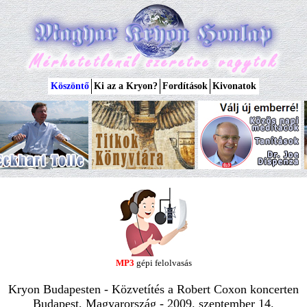
Köszöntő
Ki az a Kryon?
Fordítások
Kivonatok
MP3
gépi felolvasás
Kryon Budapesten - Közvetítés a Robert Coxon koncerten
Budapest, Magyarország - 2009. szeptember 14.