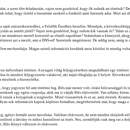
dat, a szent élet-feladatodat, vajon nem gondolod, hogy ők tudnák mi történik? De
 tehát, hogy töröld a linearitást azokról a listákról amit Istennek adsz. Mert azt 
 a saját sejtszerkezetedhez, a Felsőbb Énedhez beszélsz. Mondjuk, a következőké
gyulás az amiért jöttél? Vajon nem gondolod, hogy tudom kik vannak itt? Talán e
 mi mindenen mentél keresztül az elmúlt napokban? Számoltam a könnyeid, ahogy 
egérinteni azt a mezőt, ami a DNS-ed! Szeretnék megérinteni. De addig nem, amíg t
llem mechanikája
. Magas szintű információt kezdünk most közölni és mindig volt
yon mélyreható történet. A nyugati világ feljegyzéseiben megtalálható egy történet 
na és mindezt feljegyeztette valakivel, aki majd elfoglalja az ő helyét. Következé
k a mezőnek a bizonyítéka.
, hogy jegyezze fel ami történni fog. Illés már mester volt, óriási bölcsességgel és
ereknek egy egész csoportja, akik ma is várják Illés eljövetelét. Van néhány hírem a
yül ennek a bolygónak a rezgéseibe. Mind visszatértek és ez az, amit éreztek. Kva
lyan sok információt kaptok képletes formában, megérthetnétek már, hogy maga a pr
g, igényt formált szent mivoltára. Valóban eltávozott, de nem minden
tűzijáték
nél
hasonlított a látvány és mihez hasonlított az érzés. Nos, szemléljük csak meg ezt a d
t, Illés fénnyé változott és eltávozott.