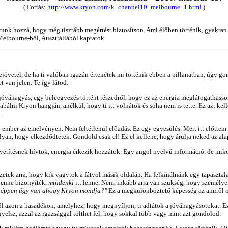
( Forrás:
http://www.kryon.com/k_channel10_melbourne_1.html
)
dtunk hozzá, hogy még tisztább megértést biztosítson. Ami élőben történik, gyakr
 Melbourne-ből, Ausztráliából kaptatok.
zejövetel, de ha ti valóban igazán értenétek mi történik ebben a pillanatban, úgy 
t van jelen. Te így látod.
 jóváhagyás, egy beleegyezés történt részedről, hogy ez az energia meglátogathasso
álni Kryon hangján, anélkül, hogy ti itt volnátok és soha nem is tette. Ez azt ke
.
 ember az emelvényen. Nem feltétlenül előadás. Ez egy egyesülés. Mert itt előttem
an, hogy elkezdődtetek. Gondold csak el! Ez el kellene, hogy árulja neked az ala
vetítésnek hívtok, energia érkezik hozzátok. Egy angol nyelvű információ, de mikö
zetek arra, hogy kik vagytok a fátyol másik oldalán. Ha felkínálnánk egy tapasztala
 lenne bizonyíték,
mindenki
itt lenne. Nem, inkább arra van szükség, hogy személye
ogy éppen úgy van ahogy Kryon mondja?"
Ez a megkülönböztető képesség az amiről o
áról azon a hasadékon, amelyhez, hogy megnyíljon, ti adtátok a jóváhagyásotokat. 
gyelsz, azzal az igazsággal tölthet fel, hogy sokkal több vagy mint azt gondolod.