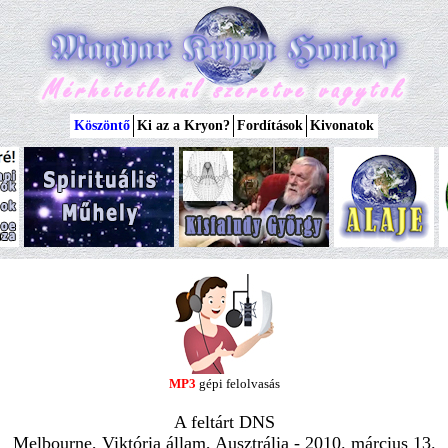
Köszöntő
Ki az a Kryon?
Fordítások
Kivonatok
MP3
gépi felolvasás
A feltárt DNS
Melbourne, Viktória állam, Ausztrália - 2010. március 13.