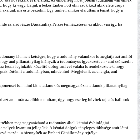
87 óta növekszik és ti érzitek. Az emberiség most jobban tudatában van ennek
k, hogy ki vagy. Látják a békés Embert, ott élni azok közt akik élete csupa
l akarunk ma este beszélni. Úgy tűnhet, amikor elárultam a témát, hogy a
 ide az alsó részre (Ausztrália). Persze természetesen ez akkor van így, ha
tudomány lát, mert kétséges, hogy a tudomány valamikor is meglátja azt amiről
ogy ami pillanatnyilag hiányzik a tudományos igyekezetben - ami szó szerint
az lesz a leginkább közelítő dolog, amivel valaha is rendelkeztetek, hogy
 fognak történni a tudományban, mindenhol. Megjelenik az energia, ami
mponensei is... mind láthatatlanok és megmagyarázhatatlanok pillanatnyilag
azt amit már az előbb mondtam, úgy hogy esetleg bővítek rajta és hallotok
 mértékben megmagyarázható a tudomány által, kémiai és biológiai
, amelyek kvantum jellegűek. A kémiai dolgok tényleges többsége amit látni
evő mezőt - a bizonyíték az Emberi Génállomány rejtélye.