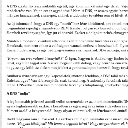
A DNS százbillió része működik együtt, úgy kommunikál mint egy darab. Vajo
rendeltetése van. Vajon ezt az agyad teszi? Nem. A DNS, az összes együtt hoz
hiányzó láncszemnek a szerepét, aminek a tudomány továbbra sem ad hitelt. A
Az új információ, hogy a DNS egy "mezőt" hoz létre körülötted, ami interdimen
megmutatni éspedig a legmélyebb REM fázisban, olyan sok bonyolult dolog je
álombeli tevékenységére, így jut el hozzád. Ezeket a dolgokat nehéz elmagyar
Minden álmodásod kvantum állapotú. Ezért nincs benne linearitás és a dolgo
álmoknak, mert nem abban a valóságban vannak amihez te hozzászoktál. Ilyenko
Emberi tudatosság, az agy pedig egyszerűen a szinapszisok 3D-s motorja, ami a
"Kryon, van erre valami bizonyíték?"
Ó, igen. Nagyon is. Amikor egy Ember bal
lábát, egyetlen tagját sem. A szíve mégis tovább dobog, vagy nem? Az emészt
hogy az agy küldi az elektromos jeleket a gerincoszlopon keresztül, hogy tov
Amikor a szinapszis (az agyi kapcsolatok) motorja lerobban, a DNS talál más ö
Érdekes, ugye? Van rá bizonyíték, csak keresd meg. A tudomány furcsának talá
lenne. DNS-edben jelen van mindenféle látványos tulajdonság, amelyeket meg 
A DNS "tudja"
A legfontosabb jellemző amiről szólni szeretnénk: ez az interdimenzionális 
egyik leghatásosabb eszköz a kezedben az egészség és az öröm érdekében és ah
felment azalól a kényszer alól, hogy olyan valamit kelljen létrehoznod, amirő
Hadd magyarázzam el másként. Ha eszközként fogod használni ezt a mezőt, most,
össze.
"Hogyan közöljem? Mit lenne a legjobb kérni? Hogy magyarázzam el, ho