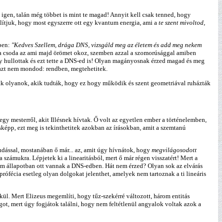
 igen, talán még többet is mint te magad! Annyit kell csak tenned, hogy
állítjuk, hogy most egyszerre ott egy kvantum energia, ami a
te szent mivoltod
,
ppen:
"Kedves Szellem, drága DNS, vizsgáld meg az életem és add meg nekem
z a csoda az ami majd örömet okoz, szemben azzal a szomorúsággal amiben
hullottak és ezt tette a DNS-ed is! Olyan magányosnak érzed magad és meg
e azt nem mondod: rendben, megtehetitek.
ak olyanok, akik tudták, hogy ez hogy működik és szent geometriával ruházták
egy mesterről, akit Illésnek hívtak. Ő volt az egyetlen ember a történelemben,
sképp, ezt meg is tekinthetitek azokban az írásokban, amit a szemtanú
 tudással, mostanában ő már... az, amit úgy hívnátok, hogy
megvilágosodott
 számukra. Lépjetek ki a linearitásból, mert ő már régen visszatért! Mert a
ntum állapotban ott vannak a DNS-edben. Hát nem érzed? Olyan sok az elvárás
ófécia esetleg olyan dolgokat jelenthet, amelyek nem tartoznak a ti lineáris
kül. Mert Elizeus megemlíti, hogy tűz-szekérré változott, három entitás
olgot, mert úgy fogjátok találni, hogy nem feltétlenül angyalok voltak azok a