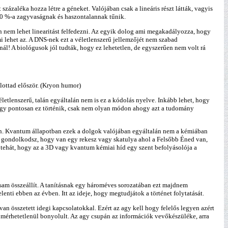
zázaléka hozza létre a géneket. Valójában csak a lineáris részt látták, vagyis
 90 %-a zagyvaságnak és haszontalannak tűnik.
n nem lehet linearitást felfedezni. Az egyik dolog ami megakadályozza, hogy
i lehet az. A DNS-nek ezt a véletlenszerű jellemzőjét nem szabad
! A biológusok jól tudták, hogy ez lehetetlen, de egyszerűen nem volt rá
llottad először. (Kryon humor)
tlenszerű, talán egyáltalán nem is ez a kódolás nyelve. Inkább lehet, hogy
 hogy pontosan ez történik, csak nem olyan módon ahogy azt a tudomány
 van. Kvantum állapotban ezek a dolgok valójában egyáltalán nem a kémiában
n gondolkodsz, hogy van egy rekesz vagy skatulya ahol a Felsőbb Éned van,
 tehát, hogy az a 3D vagy kvantum kémiai híd egy szent befolyásolója a
rsam összeállít. A tanításnak egy hároméves sorozatában ezt majdnem
enti ebben az évben. Itt az ideje, hogy megtudjátok a történet folytatását.
an összetett idegi kapcsolatokkal. Ezért az agy kell hogy felelős legyen azért
mérhetetlenül bonyolult. Az agy csupán az információk vevőkészüléke, arra