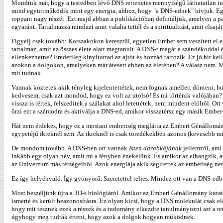
Mondtuk már, hogy a testedben lévő DNS rettenetes mennyiségű láthatatlan info
mind együttműködik mint egy energia, ahhoz, hogy "a DNS-ednek" hívjuk. Egyed
roppant nagy részét. Ezt majd abban a publikációban definiáljuk, amelyen a 
egyaránt. Tartalmazza mindazt amit valaha tettél és a spiritualitást, amit elsaj
Figyelj csak tovább: Korszakokon keresztül, egyetlen Ember sem veszített el e
tartalmaz, amit az összes élete alatt megtanult. A DNS-t magát a szándékoddal éb
ellenkezhetne? Eredetileg kinyitottad az ajtót és hozzád tartozik. Ez jó hír ke
azokon a dolgokon, amelyeken már átesett ebben az életében? A válasz nem. Me
mit tudnak.
Vannak köztetek akik tényleg kijelentettétek, nem fognak amellett dönteni, h
kedvesem, csak azt mondod, hogy ez volt az utolsó! És mi történik valójában? A
vissza is tértek, felszeditek a szálakat ahol letettétek, nem mindent elölről.
őrzi ezt a számodra és aktiválja a DNS-ed, amikor visszatérsz egy másik Ember
Hát nem érdekes, hogy ez a mostani emberiség meglátta az Emberi Génállomán
egypetéjű ikreknél sem. Az ikreknél is csak töredékekben azonos (kevesebb 
De mondom tovább. A DNS-ben ott vannak
Isten darabkájának
jellemzői, ami 
Inkább egy olyan név, amit mi a fényben énekelünk. És amikor az elhangzik, 
az Univerzum más térségeiből. Azok energiája akik segítettek az emberiség neme
Ez így helyénvaló. Így gyönyörű. Szeretettel teljes. Mindez ott van a DNS-edb
Most beszéljünk újra a 3D-s biológiáról. Amikor az Emberi Génállomány kutatá
ismerté és került beazonosításra. Ez olyan kicsi, hogy a DNS molekulát csak 
hogy mit tesznek ezek a részek és a tudomány elkezdte tanulmányozni azt a ret
úgyhogy meg tudták érteni, hogy azok a dolgok hogyan működnek.