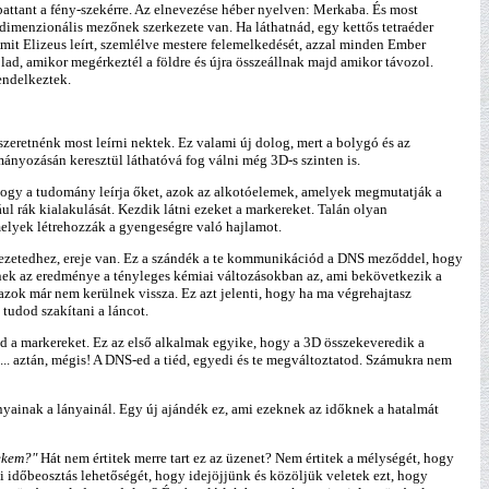
pattant a fény-szekérre. Az elnevezése héber nyelven: Merkaba. És most
imenzionális mezőnek szerkezete van. Ha láthatnád, egy kettős tetraéder
mit Elizeus leírt, szemlélve mestere felemelkedését, azzal minden Ember
ólad, amikor megérkeztél a földre és újra összeállnak majd amikor távozol.
endelkeztek.
zeretnénk most leírni nektek. Ez valami új dolog, mert a bolygó és az
ányozásán keresztül láthatóvá fog válni még 3D-s szinten is.
ahogy a tudomány leírja őket, azok az alkotóelemek, amelyek megmutatják a
l rák kialakulását. Kezdik látni ezeket a markereket. Talán olyan
elyek létrehozzák a gyengeségre való hajlamot.
erkezetedhez, ereje van. Ez a szándék a te kommunikációd a DNS meződdel, hogy
nnek az eredménye a tényleges kémiai változásokban az, ami bekövetkezik a
zok már nem kerülnek vissza. Ez azt jelenti, hogy ha ma végrehajtasz
udod szakítani a láncot.
ted a markereket. Ez az első alkalmak egyike, hogy a 3D összekeveredik a
. aztán, mégis! A DNS-ed a tiéd, egyedi és te megváltoztatod. Számukra nem
ányainak a lányainál. Egy új ajándék ez, ami ezeknek az időknek a hatalmát
nekem?"
Hát nem értitek merre tart ez az üzenet? Nem értitek a mélységét, hogy
i időbeosztás lehetőségét, hogy idejöjjünk és közöljük veletek ezt, hogy