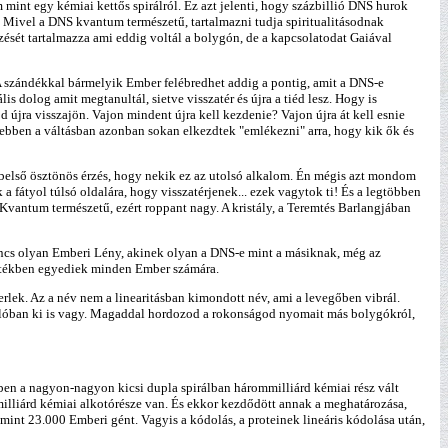
mint egy kémiai kettős spirálról. Ez azt jelenti, hogy százbillió DNS hurok
 Mivel a DNS kvantum természetű, tartalmazni tudja spiritualitásodnak
ését tartalmazza ami eddig voltál a bolygón, de a kapcsolatodat Gaiával
? A szándékkal bármelyik Ember felébredhet addig a pontig, amit a DNS-e
is dolog amit megtanultál, sietve visszatér és újra a tiéd lesz. Hogy is
jd újra visszajön. Vajon mindent újra kell kezdenie? Vajon újra át kell esnie
 ebben a váltásban azonban sokan elkezdtek "emlékezni" arra, hogy kik ők és
 belső ösztönös érzés, hogy nekik ez az utolsó alkalom. Én mégis azt mondom
 fátyol túlsó oldalára, hogy visszatérjenek... ezek vagytok ti! És a legtöbben
 Kvantum természetű, ezért roppant nagy. A kristály, a Teremtés Barlangjában
ncs olyan Emberi Lény, akinek olyan a DNS-e mint a másiknak, még az
értékben egyediek minden Ember számára.
rlek. Az a név nem a linearitásban kimondott név, ami a levegőben vibrál.
valóban ki is vagy. Magaddal hordozod a rokonságod nyomait más bolygókról,
ben a nagyon-nagyon kicsi dupla spirálban hárommilliárd kémiai rész vált
milliárd kémiai alkotórésze van. És ekkor kezdődött annak a meghatározása,
mint 23.000 Emberi gént. Vagyis a kódolás, a proteinek lineáris kódolása után,