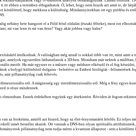
nek reklám-hadjáratok vagy tv-műsorok amelyek beharangoznák. Lassan történik. 19
ti itt ebben a teremben elfogadtatok. Ó, lehet, hogy nem hiszik azt amit te, de látjá
ket körülötted, hogy mekkora a különbség. Mindannyitokban ott egy próféta és errő
NS.
alig néhány hete hangzott el a Föld felső oldalán (északi félteke), most ezt elhoztuk
ni, mi van lenn és mi van fenn? Vagy akár jobbra vagy balra?
itásáról árulkodnak. A valóságban még annál is sokkal több van itt, mint amit a 
ágai, amelyek egyszerűen láthatatlanok a 3D-ben. Mondtam már nektek a múltban, h
ális mezőt. Ha már egyszer ez a műszer vagy módszer elkészül és el fog készülni, 
ítjátok a bolygó különböző dolgaira - beleértve az Emberi biológiát - felismerések
s, ami pillanatnyilag csak feltevés.
nterdimenzionális erő. A mágnesség egy interdimenzionális erő. Még a fény egyes ko
sted is része mindennek.
elmondtam. Ennek érdekében tegyünk egy áttekintést. Röviden át fogom tekinteni 
en van az biokémia, amiről azt hiszed, hogy az élet-lenyomatáért felelős. Ez teljes
ekről ismét beszélni akarok. Ott vannak a DNS-ben olyan spirituális attribútumok
mányotok pillanatnyilag nem tudja mérni a kvantum állapotot - sem a körülötte l