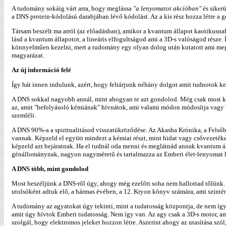
A tudomány sokáig várt arra, hogy meglássa
"a lenyomatot akcióban"
és sikerü
a DNS protein-kódolású darabjában lévő kódolást. Az a kis rész hozza létre a 
Társam beszélt ma arról (az előadásban), amikor a kvantum állapot kaotikusna
lásd a kvantum állapotot, a lineáris elfogultságod ami a 3D-s valóságod része
könnyelműen kezelni, mert a tudomány egy olyan dolog után kutatott ami megm
magyarázat.
Az új információ felé
Így hát innen indulunk, azért, hogy feltárjunk néhány dolgot amit tudnotok kel
A DNS sokkal nagyobb annál, mint ahogyan te azt gondolod. Még csak most kez
az, amit "befolyásoló kémiának" hívnátok, ami valami módon módosítja vagy b
szemléli.
A DNS 90%-a a spiritualitásod visszatükröződése. Az Akasha Krónika, a Felsőb
vannak. Képzeld el együtt mindezt a kémiai részt, mint hidat vagy csővezeté
képzeld azt bejáratnak. Ha el tudnál oda menni és meglátnád annak kvantum ál
génállománynak, nagyon nagyméretű és tartalmazza az Emberi élet-lenyomat 
A DNS több, mint gondolod
Most beszéljünk a DNS-ről úgy, ahogy még ezelőtt soha nem hallottad tőlünk. 
utolsóként adtuk elő, a hármas évében, a 12. Kryon könyv számára, ami szintén h
A tudomány az agyatokat úgy tekinti, mint a tudatosság központja, de nem így 
amit úgy hívtok Emberi tudatosság. Nem így van. Az agy csak a 3D-s motor, 
szolgál, hogy elektromos jeleket hozzon létre. Aszerint ahogy az utasítása szó