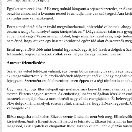
ami majd kinyitja az ajtót?"
Egyiket sem ezek közül! Ha meg tudnád látogatni a sejtszerkezetedet, az Akasá
beszélsz ahhoz ami a kvantum részed és az tudja mire van szükséged. Arra kérünk
aki tudja mire van szükséged.
Ezért a meditációid és az imáid megváltozhatnak, bölcsebbé válhatnak, ahogy
azokat a dolgokat, amelyek majd kiteljesítik azt!"
Drága Ember, talán ez a gyó
éppen most vagy? Vajon nem gondolod, hogy ismerlek téged is és, hogy tudom
nem érted, hogy ott van egy kíséret körülötted egész idő alatt és szeretnék m
Értsd meg: a DNS több mint kémia! Egy mező, egy átjáró. Ezek a dolgok
a Sze
fel mindet. Nagyon precízek voltak és ez helyes. De egy mezőről van szó.
A mester felemelkedése
Szeretnék veled felidézni valamit, egy ősrégi bölcs eseményt, a sztori egy nag
aki maga választotta ki felemelkedésének időpontját anélkül, hogy meghalt vol
lejegyzett. Szeretném ezt feleleveníteni, mert éppen ez a régi történet is enne
Úgy mesélik, hogy Illés belépett egy nyílásba, arra kérve Elizeust a tanítványát
mester
. Elizeus nagyon szerette. Az emberiség lineáris világában létezik az emb
mesterek energiája része a most történő nagy váltás energiájának. És beleveg
3D-s dolgok iránt, amelyek sosem voltak arra szánva, hogy 3D-sek legyenek. O
valóságotokba.
Illés a magasba emelkedett Elizeus szeme láttára, de nem
halt
meg. Ellenkezőle
kíséretében. Amit a linearitásban láthatott és leírhatott, Elizeus leírta mihez 
magasból, akik eljöttek és elragadták Illést. Inkább valami lenn
a földön
történ