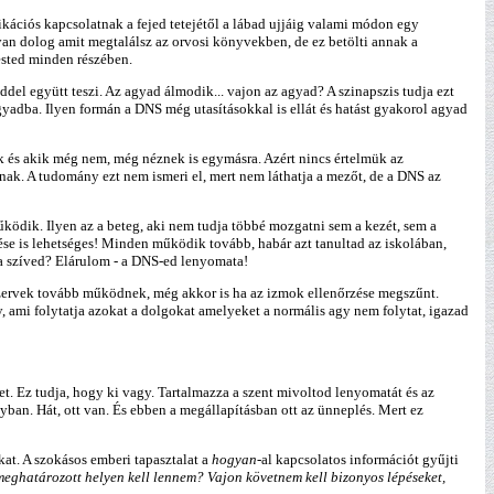
ációs kapcsolatnak a fejed tetejétől a lábad ujjáig valami módon egy
yan dolog amit megtalálsz az orvosi könyvekben, de ez betölti annak a
ested minden részében.
del együtt teszi. Az agyad álmodik... vajon az agyad? A szinapszis tudja ezt
dba. Ilyen formán a DNS még utasításokkal is ellát és hatást gyakorol agyad
 és akik még nem, még néznek is egymásra. Azért nincs értelmük az
nak. A tudomány ezt nem ismeri el, mert nem láthatja a mezőt, de a DNS az
ködik. Ilyen az a beteg, aki nem tudja többé mozgatni sem a kezét, sem a
e is lehetséges! Minden működik tovább, habár azt tanultad az iskolában,
 a szíved? Elárulom - a DNS-ed lenyomata!
a szervek tovább működnek, még akkor is ha az izmok ellenőrzése megszűnt.
 ami folytatja azokat a dolgokat amelyeket a normális agy nem folytat, igazad
et. Ez tudja, hogy ki vagy. Tartalmazza a szent mivoltod lenyomatát és az
ban. Hát, ott van. És ebben a megállapításban ott az ünneplés. Mert ez
at. A szokásos emberi tapasztalat a
hogyan
-al kapcsolatos információt gyűjti
eghatározott helyen kell lennem? Vajon követnem kell bizonyos lépéseket,