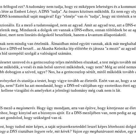
n felfogod ezt? A tudomány nem tudja, hogy ez miképpen lehetséges és a kommunik
za létre az Emberi Lényt. A DNS "tudja". Az összes közösen működik. Ez nem egy ol
 DNS kommunikál saját magával! Egy "elméje" van és "tudja", hogy mi történik a t
zionális. Ez a mező a tudatosságod, nem az agyad. Amit az agyad tesz, azt a DNS-ed
lenik meg. Mindazok a dolgok ott vannak a DNS-edben, onnan töltődnek be az agya
ázni, mert nem lineáris dolgokról beszélünk, hanem a kvantum állapotúakról.
knak nem mindig van értelmük. Álmaidban mind együtt vannak, akik már meghaltak
r a DNS-ed beszél... az Akasha Krónika lép előtérbe és játssza "a mozit" az agyad
 híd szerepéül szolgál a valóságod számára.
esetet szenved és a gerincoszlop teljes mértékben elszakad, a test mégis tovább mű
ése működik, a veséi és más belső szervei működnek, vagy nem? Még az utód nemzés
ább dobogjon a szíved, ugye? Nos, ha a gerincoszlop sérült, mitől működik tovább
svényeket és utasítja a testet, hogy vigye tovább az életerőt. Ezért van az, hogy 
lja, nem? Ezért ha azt mondanád, hogy a DNS-ed valójában egy ezoterikus éteri agy,
kellene vizsgálni és amelyeket a jelenlegi tudomány még csak nem is lát.
DNS mező a
megismerés
. Hogy úgy mondjam, arra van építve, hogy kiterjessze az élet
hoz, hogy kinyisd azt a bizonyos ajtót. Ez a DNS mezőjében van, nem pedig az agy
l azt gondolod, hogy szükséged van rá.
 hogy tudod mire képes, a saját sejtszerkezeteddel leszel képes létrehozni dolgok
gy a DNS tisztában legyen vele, mit kérek? Vajon egy meghatározott módon, egy m