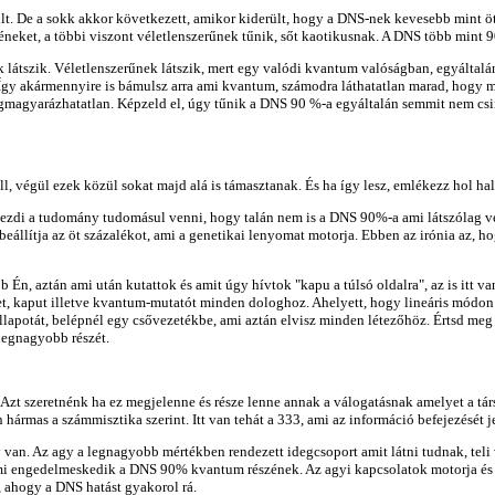
lt. De a sokk akkor következett, amikor kiderült, hogy a DNS-nek kevesebb mint öt s
géneket, a többi viszont véletlenszerűnek tűnik, sőt kaotikusnak. A DNS több mint
k látszik. Véletlenszerűnek látszik, mert egy valódi kvantum valóságban, egyáltalá
. Így akármennyire is bámulsz arra ami kvantum, számodra láthatatlan marad, hogy m
agyarázhatatlan. Képzeld el, úgy tűnik a DNS 90 %-a egyáltalán semmit nem csinál
l, végül ezek közül sokat majd alá is támasztanak. És ha így lesz, emlékezz hol ha
di a tudomány tudomásul venni, hogy talán nem is a DNS 90%-a ami látszólag véle
eállítja az öt százalékot, ami a genetikai lenyomat motorja. Ebben az irónia az,
b Én, aztán ami után kutattok és amit úgy hívtok "kapu a túlsó oldalra", az is itt
ket, kaput illetve kvantum-mutatót minden dologhoz. Ahelyett, hogy lineáris módo
lapotát, belépnél egy csővezetékbe, ami aztán elvisz minden létezőhöz. Értsd meg
legnagyobb részét.
Azt szeretnénk ha ez megjelenne és része lenne annak a válogatásnak amelyet a tá
ármas a számmisztika szerint. Itt van tehát a 333, ami az információ befejezését jel
van. Az agy a legnagyobb mértékben rendezett idegcsoport amit látni tudnak, teli v
ami engedelmeskedik a DNS 90% kvantum részének. Az agyi kapcsolatok motorja és 
l, ahogy a DNS hatást gyakorol rá.