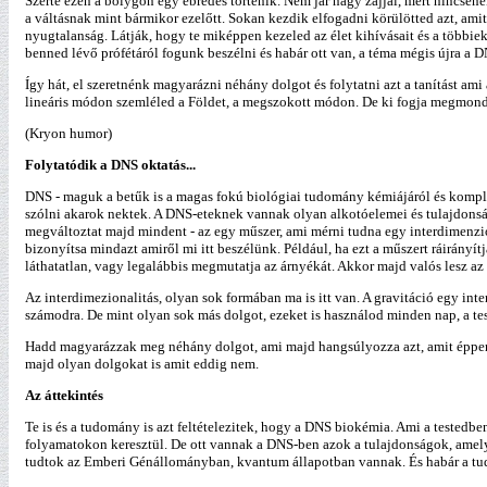
Szerte ezen a bolygón egy ébredés történik. Nem jár nagy zajjal, mert nincse
a váltásnak mint bármikor ezelőtt. Sokan kezdik elfogadni körülötted azt, amit 
nyugtalanság. Látják, hogy te miképpen kezeled az élet kihívásait és a többie
benned lévő prófétáról fogunk beszélni és habár ott van, a téma mégis újra a D
Így hát, el szeretnénk magyarázni néhány dolgot és folytatni azt a tanítást ami 
lineáris módon szemléled a Földet, a megszokott módon. De ki fogja megmonda
(Kryon humor)
Folytatódik a DNS oktatás...
DNS - maguk a betűk is a magas fokú biológiai tudomány kémiájáról és komplex
szólni akarok nektek. A DNS-eteknek vannak olyan alkotóelemei és tulajdons
megváltoztat majd mindent - az egy műszer, ami mérni tudna egy interdimenzion
bizonyítsa mindazt amiről mi itt beszélünk. Például, ha ezt a műszert ráirány
láthatatlan, vagy legalábbis megmutatja az árnyékát. Akkor majd valós lesz az i
Az interdimezionalitás, olyan sok formában ma is itt van. A gravitáció egy i
számodra. De mint olyan sok más dolgot, ezeket is használod minden nap, a te
Hadd magyarázzak meg néhány dolgot, ami majd hangsúlyozza azt, amit éppen 
majd olyan dolgokat is amit eddig nem.
Az áttekintés
Te is és a tudomány is azt feltételezitek, hogy a DNS biokémia. Ami a testedb
folyamatokon keresztül. De ott vannak a DNS-ben azok a tulajdonságok, amely
tudtok az Emberi Génállományban, kvantum állapotban vannak. És habár a tudo