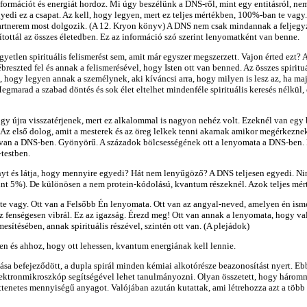
rmációt és energiát hordoz. Mi úgy beszélünk a DNS-ről, mint egy entitásról, nem 
i ez a csapat. Az kell, hogy legyen, mert ez teljes mértékben, 100%-ban te vagy.
partnerem most dolgozik. (A 12. Kryon könyv) A DNS nem csak mindannak a feljegyz
átítottál az összes életedben. Ez az információ szó szerint lenyomatként van benne.
gyetlen spirituális felismerést sem, amit már egyszer megszerzett. Vajon érted ezt
reszted fel és annak a felismerésével, hogy Isten ott van benned. Az összes spirituál
ll, hogy legyen annak a személynek, aki kíváncsi arra, hogy milyen is lesz az, ha ma
gmarad a szabad döntés és sok élet eltelhet mindenféle spirituális keresés nélkül,
ogy újra visszatérjenek, mert ez alkalommal is nagyon nehéz volt. Ezeknél van egy
z első dolog, amit a mesterek és az öreg lelkek tenni akarnak amikor megérkeznek a
 Ott van a DNS-ben. Gyönyörű. A századok bölcsességének ott a lenyomata a DNS-ben.
-testben.
yt és látja, hogy mennyire egyedi? Hát nem lenyűgöző? A DNS teljesen egyedi. Ni
mint 5%). De különösen a nem protein-kódolású, kvantum részeknél. Azok teljes m
te vagy. Ott van a Felsőbb Én lenyomata. Ott van az angyal-neved, amelyen én isme
az fenségesen vibrál. Ez az igazság. Érezd meg! Ott van annak a lenyomata, hogy 
sítésében, annak spirituális részével, szintén ott van. (A plejádok)
en és ahhoz, hogy ott lehessen, kvantum energiának kell lennie.
sa befejeződött, a dupla spirál minden kémiai alkotórésze beazonosítást nyert. Eb
elektronmikroszkóp segítségével lehet tanulmányozni. Olyan összetett, hogy három
tenetes mennyiségű anyagot. Valójában azután kutattak, ami létrehozza azt a több 