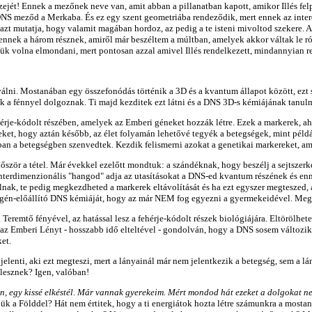
zejét! Ennek a mezőnek neve van, amit abban a pillanatban kapott, amikor Illés fel
NS meződ a Merkaba. És ez egy szent geometriába rendeződik, mert ennek az interd
t mutatja, hogy valamit magában hordoz, az pedig a te isteni mivoltod szekere. A
e ennek a három résznek, amiről már beszéltem a múltban, amelyek akkor váltak le r
ük volna elmondani, mert pontosan azzal amivel Illés rendelkezett, mindannyian r
lni. Mostanában egy összefonódás történik a 3D és a kvantum állapot között, ezt s
k a fénnyel dolgoznak. Ti majd kezditek ezt látni és a DNS 3D-s kémiájának tanulm
érje-kódolt részében, amelyek az Emberi géneket hozzák létre. Ezek a markerek, 
et, hogy aztán később, az élet folyamán lehetővé tegyék a betegségek, mint példáu
an a betegségben szenvedtek. Kezdik felismerni azokat a genetikai markereket, am
Először a tétel. Már évekkel ezelőtt mondtuk: a szándéknak, hogy beszélj a sejtsz
 interdimenzionális "hangod" adja az utasításokat a DNS-ed kvantum részének és e
k, te pedig megkezdheted a markerek eltávolítását és ha ezt egyszer megteszed, a
gén-előállító DNS kémiáját, hogy az már NEM fog egyezni a gyermekeidével. Meg t
Teremtő fényével, az hatással lesz a fehérje-kódolt részek biológiájára. Eltörölhe
Emberi Lényt - hosszabb idő elteltével - gondolván, hogy a DNS sosem változik..
et.
elenti, aki ezt megteszi, mert a lányainál már nem jelentkezik a betegség, sem a l
lesznek? Igen, valóban!
n, egy kissé elkéstél. Már vannak gyerekeim. Mért mondod hát ezeket a dolgokat 
jük a Földdel? Hát nem értitek, hogy a ti energiátok hozta létre számunkra a mostan