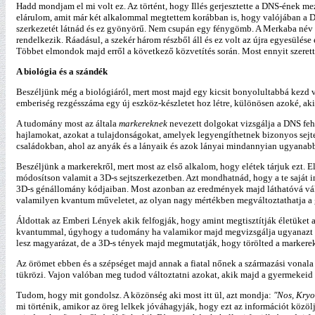
Hadd mondjam el mi volt ez. Az történt, hogy Illés gerjesztette a DNS-ének me
elárulom, amit már két alkalommal megtettem korábban is, hogy valójában a D
szerkezetét látnád és ez gyönyörű. Nem csupán egy fénygömb. A Merkaba név az
rendelkezik. Ráadásul, a szekér három részből áll és ez volt az újra egyesülés
Többet elmondok majd erről a következő közvetítés során. Most ennyit szerett
A biológia és a szándék
Beszéljünk még a biológiáról, mert most majd egy kicsit bonyolultabbá kezd vá
emberiség rezgésszáma egy új eszköz-készletet hoz létre, különösen azoké, aki
A tudomány most az általa
markereknek
nevezett dolgokat vizsgálja a DNS feh
hajlamokat, azokat a tulajdonságokat, amelyek legyengíthetnek bizonyos sejtek
családokban, ahol az anyák és a lányaik és azok lányai mindannyian ugyanabb
Beszéljünk a markerekről, mert most az első alkalom, hogy elétek tárjuk ezt. 
módosítson valamit a 3D-s sejtszerkezetben. Azt mondhatnád, hogy a te saját
3D-s génállomány kódjaiban. Most azonban az eredmények majd láthatóvá válna
valamilyen kvantum műveletet, az olyan nagy mértékben megváltoztathatja a 
Áldottak az Emberi Lények akik felfogják, hogy amint megtisztítják életüket a 
kvantummal, úgyhogy a tudomány ha valamikor majd megvizsgálja ugyanazt az 
lesz magyarázat, de a 3D-s tények majd megmutatják, hogy törölted a markerek
Az örömet ebben és a szépséget majd annak a fiatal nőnek a származási vonala j
tükrözi. Vajon valóban meg tudod változtatni azokat, akik majd a gyermekeid 
Tudom, hogy mit gondolsz. A közönség aki most itt ül, azt mondja:
"Nos, Kryo
mi történik, amikor az öreg lelkek jóváhagyják, hogy ezt az információt közöl