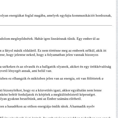
an olyan energiákat foglal magába, amelyek egyfajta kommunikációt hordoznak,
gondolom meglepődnétek. Habár igen lineárisnak tűnik. Egy ember ül az
n a fátyol másik oldaláról. Ez nem történne meg az emberek nélkül, akik itt
llene, hogy jelentse neked, hogy a folyamatban jelen vannak bizonyos
 a székeken és az olvasók és a hallgatók olyanok, akiket én egy örökkévalóság
pvető lényegét annak, ami belül van.
zben ez elhangzik és miközben jelen van az energia, ott van fölöttetek
a
ti bizonyítékot, hogy ez a közvetítés igazi, akkor egyáltalán nem lenne
nként befelé forduljatok és kérjétek a megkülönböztető képességet.
lyan gyakran beszéltünk, ami az Ember számára elérhető.
Ezen a hasadékon az otthon energiája ömlik rátok. A harmadik nyelv