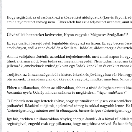
Hogy segítsünk az olvasónak, ezt a közvetítést átdolgoztuk (Lee és Kryon), a
amit a nyomtatott szöveg nem. Élvezzétek hát ezt a feljavított üzenetet, amit
Üdvözöllek benneteket kedveseim, Kryon vagyok a Mágneses Szolgálattól!
Ez egy családi összejövetel, legalábbis ahogy azt én látom. Ez egy becses öss
emelvényen, szól a zene és előlép a Szellem... hódolat, áldott energia és tisztele
Ami itt valójában történik, az sokkal terjedelmesebb, mert a mai napon itt egy
ülnek a társam előtt. Nem tudná ezt megtenni egyedül. Nem tudna hangosan kiab
jellemzők, amelyeknek szükségük van egy "adok-kapok"-ra és ezek itt vannak
Tudjátok, az én szemszögemből a kíséret érkezik és jóváhagyásra vár. Nem egy
óta ismerek. Ti mindannyian örökkévalók vagytok, mindkét irányban. Nincs oly
Ebben a pillanatban, ebben az időszakban, ebben a rövid dologban amit ti köz
harmadik nyelv.
Odalép minden székhez és megkérdezi:
"Vajon emlékszel?"
Ti Emberek nem úgy lettetek építve, hogy spirituálisan teljesen visszaemlékez
próbatétel. Ráadásul tudjátok, a jelenlevő tömeg is sokkal nagyobb lenne. Ha
"Lehetséges, hogy minden ami itt elhangzott, hiteles és igaz? Lehetséges, h
Így hát, ezekben a pillanatokban tényleg energia áramlik át a fátyol túloldal
segítségével, engedd csak egy pillanatra, hogy megtöltse a szíved. És ha odafi