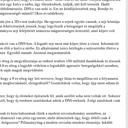
nt egy kulcs a zárba, úgy illeszkednek, tudják, mit kell tenniük. Hadd
 többdimenziós. DNS-e van neki is. Ezt ne kérdőjelezzétek meg. Rendje és
mágnesességét mímeli! Okos és találékony.
n jön a 3D-s test reakciója. Ha egyszer a sejtek együtt vannak, a sejt kémiája
lmas fehérvérsejtek jönnek, hogy legyőzzék a betegséget és megöljék a
ományos sejt felépítését utánozza mágnesességen keresztül, amit képes volt
ormáció van a DNS-ben. A fogadó sejt most már képes
látni
a vírust. Információt
em
illik a kulcs a zárba
. Ez alkalommal nincs kézfogás a sejtosztódás illetve a
benne. Egyedül maradt. Azonnal megsemmisítik.
tó réteg és megváltoztatja az emberi testben 100 milliárd darabkának és résznek
t! A 9-es réteg a legjobb védelem a leginkább agresszív betegségekkel szemben,
nek saját maguk megvédésére.
hogy a 9-es réteg úgy lett tervezve, hogy lássa és megállítsa ezt a folyamatot.
n megbocsátásról, elengedésről? Gondoltátok volna, hogy épp most adtam át
hez, hogy új elemeket építsenek fel, amik azelőtt soha nem voltak ott. Sokszor
ll, hogy új rendszer utasításokat adtok a DNS-eteknek. A régi utasítások csak
tosznak és buta babonának tűnik a modern orvostudomány szemében, az
 dimenzió van jelen egyszerre, miért döntenétek úgy, hogy ebből csak 4
k dolgozzon? Pillanatnyilag a modern orvoslás mindezt elutasítja. Inkább