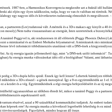
ténnek. 1987-ben, a Harmonikus Konvergencia megkezdte azt a fraktál idő hullámo
enki aki eljön egy ilyen találkozóra, tudja, hogy ez van és valóban mi történik.
alahogy egy nagyon idős és következetes tudatosság elmozdult és megváltozott. -
ban, a partnerem (Lee) tudatossá vált. A mérnök és a 3D-s makacs agy kinyílt a 40 
yon mosoly) Nem tudta visszautasítani az energiát, Isten szeretetének a bizonyíték
 A tanárnő Peggyvel is, aki rendszeresen itt áll előttetek (Peggy Phoenix Dubro) L
zni a mintázattal és az Emberi Merkaba folyamataival. A mintázatok rács mintázat
 benne lévő információ többdimenziós utasítássá vált a DNS-ének a kiegyensúlyoz
ni. Az új energia igazán jellemezhető úgy, mint "a DNS-nek szóló információ". Tu
an) Az energia munka változásokat idéz elő a biológiában! Valami, ami láthatóan 
i pedig a 3D-s dupla hélix spirál. Ennek így kell lennie! Lehettek bármilyen többd
ll működnie a 3D-s résszel - a gének motorjával. Így a 9-es együttműködik az 1-el.
g ez a kezdet és a vég. Együttműködnek a régi energia befejeződéséért és az új megs
rülbelül ugyanazokban az időkben ébredt fel, mikor a tanárnő Peggy és a partnerem
 többdimenziós aspektusairól szól.
vantum részével, azzal a 90 százalékkal kommunikálni tudjatok. Az emberi tudatos
. Sokan képesek erre! Az energia munka a következő legerősebb lehetőség és ez mind
ai törvényszerűségek. Figyeljétek, mindez hogyan áll össze.