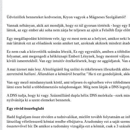
Üdvözöllek benneteket kedveseim, Kryon vagyok a Mágneses Szolgálattól!
Vannak néhányan, akik azt mondják, hogy ez túl gyorsan történik - hogy egy Emb
láttok, az egy ember aki soha nem zárja be teljesen az ajtót a Felsőbb Énje előtt
Egy megállapodást kötöttem vele, így ez most nem az a helyzet, amikor neki l
már láttátok ezt az előadások során amiket tart, azoknak akiknek mindezt áta
Ez nem csak a közvetítők számára létezik, Ez egy egyesülés, amiben a többdime
folyamat, ami megengedi a hétköznapi Emberi Lénynek, hogy mesterré váljon. E
kívüli ismeretekből. Van egy intuitív érzékelésetek, hogy ne aggódjatok. Van eg
A mai üzenet más lesz. A biológiáról fog szólni és tökéletesen illeszkedik a
szeretnénk hallani. Állandóan a kémiáról beszélsz."
Ha ti ezt gondoljátok, akk
Van egy mező mindannyiunk körül, ami teljesen és egészében véve többdimen
látni ezen belül a többdimenziós tulajdonságait. Még nem látják a DNS legtel
A DNS tudja, hogy ki vagy. Százmilliárd dupla hélix DNS molekula - ezek mind
nyilvánítja ki a szent elemeket bennetek.
Egy rövid összefoglaló
Hadd foglaljam össze röviden a tudnivalókat, mielőtt tovább folytatnám az inf
látszólag véletlenszerű kémiai rendbe elbújtatva. A tudomány ezt a saját sze
összetevővel bír. De amikor a tudomány vizsgálja ezt a kémiát, csak a 3 százalé