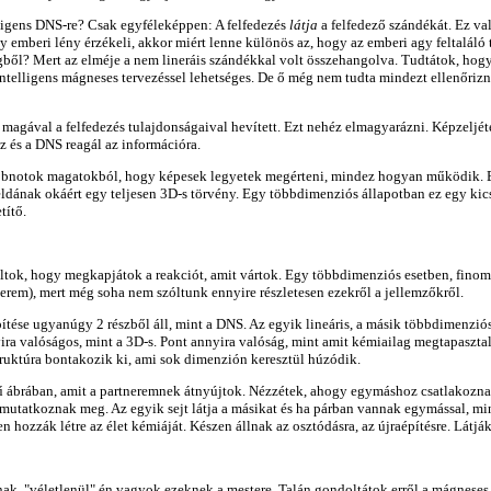
lligens DNS-re? Csak egyféleképpen: A felfedezés
látja
a felfedező szándékát. Ez va
 emberi lény érzékeli, akkor miért lenne különös az, hogy az emberi agy feltaláló t
gből? Mert az elméje a nem lineráis szándékkal volt összehangolva. Tudtátok, hogy 
ntelligens mágneses tervezéssel lehetséges. De ő még nem tudta mindezt ellenőriz
 magával a felfedezés tulajdonságaival hevített. Ezt nehéz elmagyarázni. Képzeljét
 és a DNS reagál az információra.
obnotok magatokból, hogy képesek legyetek megérteni, mindez hogyan működik. El k
példának okáért egy teljesen 3D-s törvény. Egy többdimenziós állapotban ez egy kic
títő.
ok, hogy megkapjátok a reakciót, amit vártok. Egy többdimenziós esetben, finoman
nerem), mert még soha nem szóltunk ennyire részletesen ezekről a jellemzőkről.
lépítése ugyanúgy 2 részből áll, mint a DNS. Az egyik lineáris, a másik többdimenzió
nyira valóságos, mint a 3D-s. Pont annyira valóság, mint amit kémiailag megtapasz
struktúra bontakozik ki, ami sok dimenzión keresztül húzódik.
ű ábrában, amit a partneremnek átnyújtok. Nézzétek, ahogy egymáshoz csatlakozna
 mutatkoznak meg. Az egyik sejt látja a másikat és ha párban vannak egymással, min
 hozzák létre az élet kémiáját. Készen állnak az osztódásra, az újraépítésre. Látjá
, "véletlenül" én vagyok ezeknek a mestere. Talán gondoltátok erről a mágneses fe