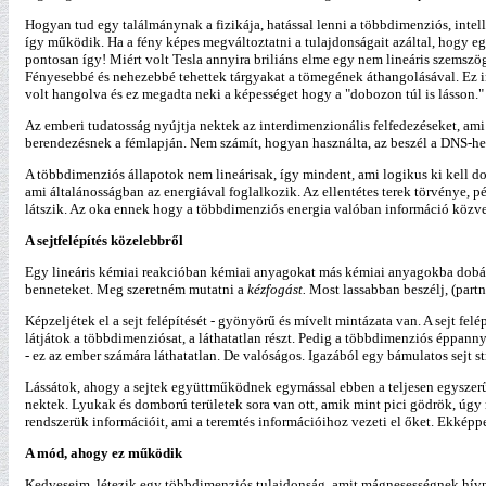
Hogyan tud egy találmánynak a fizikája, hatással lenni a többdimenziós, inte
így működik. Ha a fény képes megváltoztatni a tulajdonságait azáltal, hogy egy
pontosan így! Miért volt Tesla annyira briliáns elme egy nem lineáris szemszö
Fényesebbé és nehezebbé tehettek tárgyakat a tömegének áthangolásával. Ez i
volt hangolva és ez megadta neki a képességet hogy a "dobozon túl is lásson."
Az emberi tudatosság nyújtja nektek az interdimenzionális felfedezéseket, ami
berendezésnek a fémlapján. Nem számít, hogyan használta, az beszél a DNS-hez
A többdimenziós állapotok nem lineárisak, így mindent, ami logikus ki kell d
ami általánosságban az energiával foglalkozik. Az ellentétes terek törvénye, 
látszik. Az oka ennek hogy a többdimenziós energia valóban információ közve
A sejtfelépítés közelebbről
Egy lineáris kémiai reakcióban kémiai anyagokat más kémiai anyagokba dobált
benneteket. Meg szeretném mutatni a
kézfogást.
Most lassabban beszélj, (part
Képzeljétek el a sejt felépítését - gyönyörű és mívelt mintázata van. A sejt fe
látjátok a többdimenziósat, a láthatatlan részt. Pedig a többdimenziós éppan
- ez az ember számára láthatatlan. De valóságos. Igazából egy bámulatos sejt 
Lássátok, ahogy a sejtek együttműködnek egymással ebben a teljesen egyszer
nektek. Lyukak és domború területek sora van ott, amik mint pici gödrök, úgy
rendszerük információit, ami a teremtés információihoz vezeti el őket. Ekképpen
A mód, ahogy ez működik
Kedveseim, létezik egy többdimenziós tulajdonság, amit mágnesességnek hívnak