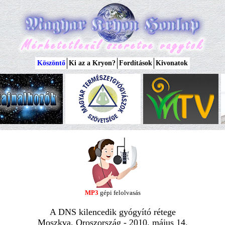
Köszöntő
Ki az a Kryon?
Fordítások
Kivonatok
MP3
gépi felolvasás
A DNS kilencedik gyógyító rétege
Moszkva, Oroszország - 2010. május 14.