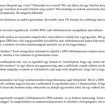
 most elkapnál egy vírust? Elmondja ezt a tested? Mi van akkor, ha egy hirtelen fe
y teszteken keresztül leljétek meg ezeket? Nem kiabálja ez nektek sejtszinten, 
a folyamatokat. De mégsem működik.
zt részletezi az emberi genomban. Kevesebb, mint 5% lineáris és a többsége aktiv
mai orvoslás foglalkozik. A többi 90% csak többdimenziós energiákkal aktiválható -
rték azokat az ezoterikus alapelveket, melyekkel el tudták érni a gyógyulást. Mit
gens DNS-hez való legegyszerűbb hozzáférési utat, többdimenziós kaput képviseli, 
, a modern orvoslás tudatlanságnak minősíti ezt az ősi hagyományt.
ésében? Ezek energetikai információs átjárók a DNS többdimenziós tudatos részeihez
 mintha a test tudatlan és gyámoltalan lenne.
dhatjátok erre: nos, ez igazából egy kémiai út. Gondoljátok, hogy egy szinte mér
ltó rendszer" és egy ekkora anyagmennyiség, ami a milliónak csupán néhány picike 
an megadja a testnek az információt, ami segít neki megértenie, hogy mit is tegye
tasításokra vár, hogy rendszerszerűen megváltoztassa saját felépítését. Mivel a D
kék valóban nagyon furcsán viselkednek és egyáltalán nem a 3 dimenzióban. A legeg
l részecske formára tudja változtatni az alakját egyszerűen attól, ha egy emberi l
tő legerősebb energiát a többdimenziós DNS számára: ez az Emberi tudatosság. Szen
rességgel. Ez megerősítheti az immunrendszereteket és elűzheti a betegségeket, mive