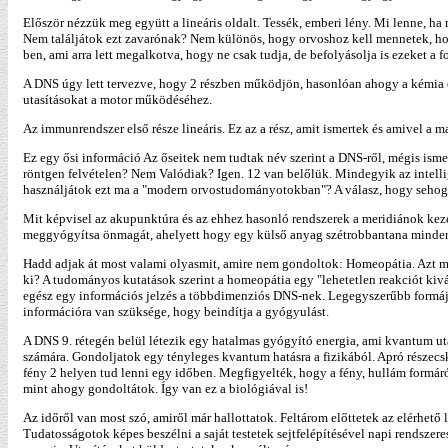
Először nézzük meg együtt a lineáris oldalt. Tessék, emberi lény. Mi lenne, ha
Nem találjátok ezt zavarónak? Nem különös, hogy orvoshoz kell mennetek, hog
ben, ami arra lett megalkotva, hogy ne csak tudja, de befolyásolja is ezeket 
A DNS úgy lett tervezve, hogy 2 részben működjön, hasonlóan ahogy a kémia e
utasításokat a motor működéséhez.
Az immunrendszer első része lineáris. Ez az a rész, amit ismertek és amivel a 
Ez egy ősi információ Az őseitek nem tudtak név szerint a DNS-ről, mégis isme
röntgen felvételen? Nem Valódiak? Igen. 12 van belőlük. Mindegyik az intelli
használjátok ezt ma a "modern orvostudományotokban"? A válasz, hogy sehogy
Mit képvisel az akupunktúra és az ehhez hasonló rendszerek a meridiánok kezel
meggyógyítsa önmagát, ahelyett hogy egy külső anyag szétrobbantana mindent,
Hadd adjak át most valami olyasmit, amire nem gondoltok: Homeopátia. Azt mon
ki? A tudományos kutatások szerint a homeopátia egy "lehetetlen reakciót kivá
egész egy információs jelzés a többdimenziós DNS-nek. Legegyszerűbb formájáb
információra van szüksége, hogy beindítja a gyógyulást.
A DNS 9. rétegén belül létezik egy hatalmas gyógyító energia, ami kvantum u
számára. Gondoljatok egy tényleges kvantum hatásra a fizikából. Apró részecs
fény 2 helyen tud lenni egy időben. Megfigyelték, hogy a fény, hullám formáró
mint ahogy gondoltátok. Így van ez a biológiával is!
Az időről van most szó, amiről már hallottatok. Feltárom előttetek az elérhe
Tudatosságotok képes beszélni a saját testetek sejtfelépítésével napi rendsze