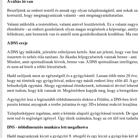
A váltás itt van
Beszéljünk az emberi testről és annak egy olyan tulajdonságáról, ami sokak sz
keresztül, hogy megmagyarázzak valamit - ami megmagyarázhatatlan.
Valami működik a testetekben, valami amivel leszületettek. Ez a valami nagyon i
ébredésére - az emberi gondolatok olyan magas rezgésének a képessége, amil
felfedezni, ami bennetek van és amiről nem gondolkodtatok korábban. Ma este 
A DNS ereje
A DNS így működik, jelenléte erőteljesen kettős. Ami azt jelenti, hogy van lin
összetett és nehéz róla tanítani. Az Akasha feljegyzéseitek vannak benne - ami
Minden, amit spirituálisnak hívtok, benne van. A DNS spirituálisan intelligen
és nem ad hitelt a többi létezésének.
Hadd szóljunk most az egészségről és a gyógyításról. Lassan több mint 20 év
hogy mi történik egy gyógyítóval, mikor egy másik emberi lény előtt áll. A g
beburkolják egymást. Ahogy egymással érintkeznek, információ átvitel lehets
mert tudom, hogy kik vannak itt. Megérzésben kapják meg, hogy a betegeikne
A gyógyító lesz a legtisztább többdimenziós doktor a Földön, a DNS-ben lévő t
puszta kémiai anyagnak a testbe juttatása és egy 3D-s kémiai reakció lezajlása
Tulajdonképpen izgalmas, amit a kémián alapuló gyógyítással tesztek. De igaz
nem tud és segítséget igényel. Úgy tűnik számukra, hogy az ott ülő test tudatl
DNS - többdimenziós munkára lett megalkotva
Hadd magyarázzak kicsit a gyógyító 9. rétegről és egy kicsit a gyógyítás két r