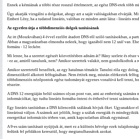
Ennek a kémiának a többi része rosszul értelmezett, az egész DNS-etek több mi
Úgy akarják vizsgálni a dolgokat, ahogy azt a saját valóságukban elvárják. Mi
Emberi Lény, ha a tudatod lineáris, valóban ez minden amit látsz - lineáris ren
Az egyetlen útja a többdimenziós dolgok tanításának
Az itt (Moszkvában) 4 évvel ezelőtt átadott DNS-ről szóló tanításokban, a par
Abban a magyarázatban elmondta nektek, hogy igazából nem 12
szál
van. Ehe
formára - 12 leckére.
Mi lenne, ha a szeretet egészét közvetítésben adnám át? Hány szelete és része v
- ez az, amiről tanulunk, nem? Amikor szerettek valakit, nem gondolkodtok a r
Amikor szeretetről beszéltek, az egy hatalmas témakör. Tanulni róla egy dolog
dimenziókról alkotott felfogásában. Nem értitek meg, miután elérkeztek felfog
többdimenziós nézőpontok egész tudományát egyenes vonalúvá kell tenni, hogy
részeire.
A DNS 12 energiáján belül számos olyan pont van, ami az emberiség számára na
információkat, így tudta lineáris formába önteni és érthetővé tenni számotokra
Egy lineáris tanításban a DNS kilencedik szálának hívjuk őket. Ugyanakkor elm
lineárissá váljon. A számok azt jelölik, hogy a szálak energiák és mindegyikü
energetikai információs térben van, amik kapcsolatban állnak egymással.
A 9-es szám tanításait nyújtjuk át, mert ez a különös hétvége ezek tulajdonság
fedünk fel példákon keresztül, hogy megtanulhassátok azokat.