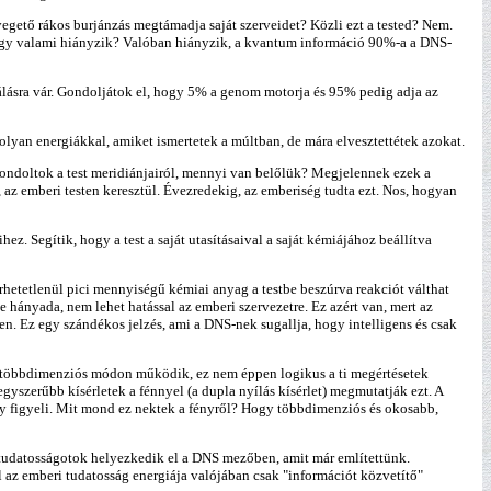
nyegető rákos burjánzás megtámadja saját szerveidet? Közli ezt a tested? Nem.
hogy valami hiányzik? Valóban hiányzik, a kvantum információ 90%-a a DNS-
álásra vár. Gondoljátok el, hogy 5% a genom motorja és 95% pedig adja az
 olyan energiákkal, amiket ismertetek a múltban, de mára elvesztettétek azokat.
 gondoltok a test meridiánjairól, mennyi van belőlük? Megjelennek ezek a
az emberi testen keresztül. Évezredekig, az emberiség tudta ezt. Nos, hogyan
. Segítik, hogy a test a saját utasításaival a saját kémiájához beállítva
hetetlenül pici mennyiségű kémiai anyag a testbe beszúrva reakciót válthat
hányada, nem lehet hatással az emberi szervezetre. Ez azért van, mert az
n. Ez egy szándékos jelzés, ami a DNS-nek sugallja, hogy intelligens és csak
NS többdimenziós módon működik, ez nem éppen logikus a ti megértésetek
yszerűbb kísérletek a fénnyel (a dupla nyílás kísérlet) megmutatják ezt. A
ény figyeli. Mit mond ez nektek a fényről? Hogy többdimenziós és okosabb,
t tudatosságotok helyezkedik el a DNS mezőben, amit már említettünk.
l az emberi tudatosság energiája valójában csak "információt közvetítő"