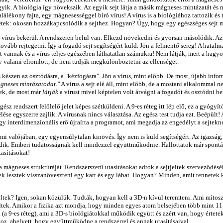
. A biológia így növekszik. Az egyik sejt látja a másik mágneses mintázatát és mi
álékony fajta, egy mágnesességgel bíró vírus! A vírus is a biológiához tartozik és
zétek: okosan hozzákapcsolódik a sejthez. Hogyan? Úgy, hogy egy egészséges sejt 
a vírus bekerül. A rendszeren belül van. Elkezd növekedni és gyorsan másolódik. Aztá
tovább rejtegetni. Így a fogadó sejt segítségért küld. Jön a felmentő sereg! A hata
 vannak és a vírus teljes egészében láthatatlan számukra! Nem látják, mert a hagy
gy valami elromlott, de nem tudják megkülönböztetni az ellenséget.
s készen az osztódásra, a "kézfogásra". Jön a vírus, mint előbb. De most, újabb inf
ágneses mintázatodat."
A vírus a sejt elé áll, mint előbb, de a mostani alkalommal
n
nek, de most már
látják
a vírust mivel képtelen volt átvágni a fogadót és osztódni 
z rendszert felölelő jelet képes szétküldeni. A 9-es réteg itt lép elő, ez a gyógyí
lése egyszerre zajlik. A vírusnak nincs választása. Az egész test tudja ezt. Beépül
gy interdimenzionális erő újraírta a programot, ami megadja az engedélyt a sejtek
 ami valójában, egy egyensúlytalan kinövés. Így nem is küld segítségért. Az igazság, 
dik. Emberi tudatosságnak kell mindezzel együttműködnie. Hallottatok már spontá
tasításokat!
 mágneses struktúráját. Rendszerszerű utasításokat adtok a sejtjeitek szerveződésé
k lesztek visszanöveszteni egy kart és egy lábat. Hogyan? Minden, amit tennetek ke
g éltek? Igen, sokan közülük. Tudták, hogyan kell a 3D-n kívül teremteni. Ami mí
éltek. Amikor a fizika azt mondja, hogy minden egyes atom belsejében több mint 11
(a 9-es réteg), ami a 3D-s biológiátokkal működik együtt és azért van, hogy értete
z, ahelyett, hogy együttműködne a rendszerrel és annak utasításaival.