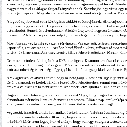
- nem csak, hogy mágnesesek, hanem összetett mágnesességgel bírnak. Mindegyik
magyarázzam el az átlagos forgatókönyvét ennek. Szembe jön egy vírus, egy tal
intelligenciája van. Magjában az életben maradás, mint ahogy nektek is. Néz
A fogadó sejt beveszi ezt a kézfogásos trükköt és összejönnek. Hirtelenjében, 
tudja már, hogy átverték. Ha egyszer a vírus bent van, az már nem tudja magát 
betolakodót, jönnek és belerohannak. A fehérvérsejtek tömegesen érkeznek. Ott
lemásolni. A fehérvérsejtek nem tudják, mitévők legyenek! Kapták a jelet, ho
Most fussunk végig még egyszer a történeten. Van egy sejt, teljesen egészsége
kapott róla, ami azt mondja:
" Amikor látod jönni a vírust, változtasd meg a m
fortély jóváhagyására. A sejt segítségért kiált a fehérvérsejteknek. Megint jön
De ez nem minden. Láthatjátok, a DNS intelligens. Kvantum természetű és az egés
a mágneses tulajdonságait. Az egész DNS készlet rendszer utasításainak kicseré
amit az emberiség ismer, még a "gyógyíthatatlan" betegségekkel szemben is. E
A rák agresszív és átveri a testet, hogy az befogadja. A test nem úgy látja mint
De új parancsok és kódok nélkül a létező DNS felépítéséhez, semmi sem műkö
ezekre a választ? Ez nem misztérium. Az emberi lény újraírta a DNS-hez való u
Hogyan hoztok létre egy új sejt - szövet mintát? Úgy, hogy megváltoztatjátok a
elmondtam már nektek ezeket és most is ezt teszem. Eljön a nap, amikor képese
az anyaméhben valósultak meg, később nem. Változtassátok ezt meg!
Végezetül, ismeritek a titkokat, amiket őseitek tudtak. Valóban évszázadoki
interdimenzionális működés. Itt az idő, hogy átnézzétek a valóságot, amiben 
működik? Miért nem fogadjátok el a tényt, hogy van egy energia a testetekben 
tönkretesz benneteket kémiai anyagokkal, amiknek legtöbbje nagyobb kárt oko