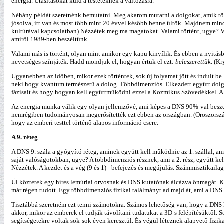
energia. Utasításokat küld a testeteknek a változásra.
Néhány példát szeretnénk bemutatni. Meg akarom mutatni a dolgokat, amik tör
jósolva, itt van és most több mint 20 évvel később benne ültök. Majdnem mind
kultúrával kapcsolatban) Nézzétek meg ma magatokat. Valami történt, ugye? V
amiről 1989-ben beszéltünk.
Valami más is történt, olyan mint amikor egy kapu kinyílik. És ebben a nyitás
nevetséges színjáték. Hadd mondjuk el, hogyan értük el ezt:
beleszerettük.
(Kr
Ugyanebben az időben, mikor ezek történtek, sok új folyamat jött és indult be.
neki hogy kvantum természetű a dolog. Többdimenziós. Elkezdett együtt dolgo
fázisait és hogy hogyan kell együttműködni ezzel a Kozmikus Szövedékkel. A
Az energia munka válik egy olyan jellemzővé, ami képes a DNS 90%-val beszél
nemrégiben tudományosan megerősítették ezt ebben az országban. (Oroszországb
hogy az emberi testtel történő alapos információ csere.
A 9. réteg
A DNS 9. szála a gyógyító réteg, aminek együtt kell működnie az 1. szállal, am
saját valóságotokban, ugye? A többdimenziós résznek, ami a 2. rész, együtt ke
Nézzétek. A kezdet és a vég (9 és 1) - befejezés és megújulás. Számmisztikaila
Ül köztetek egy híres lemúriai orvosnak és DNS kutatónak álcázva önmagát. Kö
már régen tudott. Egy többdimenziós fizikai találmányt ad majd át, ami a DNS
Tisztábbá szeretném ezt tenni számotokra. Számos lehetőség van, hogy a DNS k
akkor, mikor az emberek el tudják távolítani tudatukat a 3D-s felépítésüktől
segítségetekre voltak sok-sok éven keresztül. És végül léteznek alapvető fizik