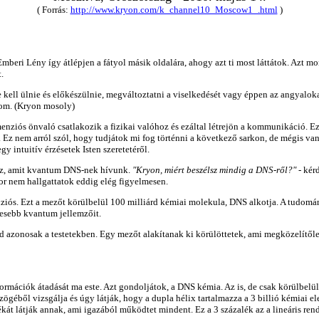
( Forrás:
http://www.kryon.com/k_channel10_Moscow1_.html
)
eri Lény így átlépjen a fátyol másik oldalára, ahogy azt ti most láttátok. Azt mon
.
e kell ülnie és előkészülnie, megváltoztatni a viselkedését vagy éppen az angyalo
dom. (Kryon mosoly)
nziós önvaló csatlakozik a fizikai valóhoz és ezáltal létrejön a kommunikáció. Ezt 
z nem arról szól, hogy tudjátok mi fog történni a következő sarkon, de mégis van 
y intuitív érzésetek Isten szeretetéről.
hhoz, amit kvantum DNS-nek hívunk.
"Kryon, miért beszélsz mindig a DNS-ről?"
- kér
or nem hallgattatok eddig elég figyelmesen.
ziós. Ezt a mezőt körülbelül 100 milliárd kémiai molekula, DNS alkotja. A tud
jesebb kvantum jellemzőit.
 azonosak a testetekben. Egy mezőt alakítanak ki körülöttetek, ami megközelítőle
ormációk átadását ma este. Azt gondoljátok, a DNS kémia. Az is, de csak körülbelü
mszögéből vizsgálja és úgy látják, hogy a dupla hélix tartalmazza a 3 billió kémi
kát látják annak, ami igazából működtet mindent. Ez a 3 százalék az a lineáris rends