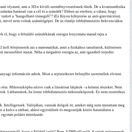
lami olyasmi, ami a 3D-n kívüli szemfényvesztésnek tűnik. De a kvantumfizika
udatára hatással van a cél és a szándék? Ebben az esetben, a válasz, hogy
tudott a "hangolható tömegről"? (Ez Kryon kifejezése az anti-gravitációra).
ni, mivel nem voltak számítógépei. De az elméje többdimenziós frekvenciákra
ek el, hogy a feltaláló szándékának energia lenyomata marad rajta a
ell felejtenetek azt a matematikát, amit a fizikához tanultatok, különösen
sit messzebbre mutat. Néha a megadott energia az, ami igazából terjedni
yagi információt adtok. Most a sejtszerkezet belsejébe szeretnélek elvinni
s rész. Mikroszkópba nézve csak a lineárisat látjátok - a kémiai részeket. Nem
taltok. Láthatnátok, ha lenne többdimenziós mikroszkópotok. Ez nem ezoterikus
k. Intelligensek. Valójában, vannak dolgok itt, amiket még nem mutattam meg
t a kulcs a zárban, akkor egyesülnek és megosztják közös használatra a
k egymás poláris mintázatát.
jtegetésről, hogy a Földről szólt? Nem. A DNS-ről szólt. A sejtek mágnesesek