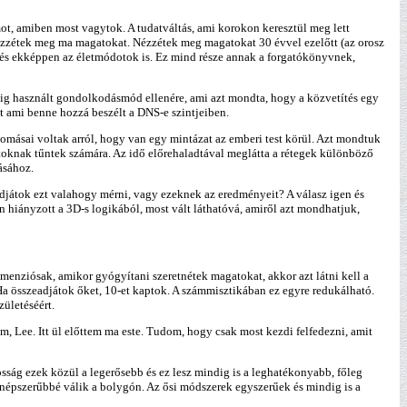
t, amiben most vagytok. A tudatváltás, ami korokon keresztül meg lett
 Nézzétek meg ma magatokat. Nézzétek meg magatokat 30 évvel ezelőtt (az orosz
 és ekképpen az életmódotok is. Ez mind része annak a forgatókönyvnek,
évig használt gondolkodásmód ellenére, ami azt mondta, hogy a közvetítés egy
át ami benne hozzá beszélt a DNS-e szintjeiben.
átomásai voltak arról, hogy van egy mintázat az emberi test körül. Azt mondtuk
oknak tűntek számára. Az idő előrehaladtával meglátta a rétegek különböző
ásához.
djátok ezt valahogy mérni, vagy ezeknek az eredményeit? A válasz igen és
hiányzott a 3D-s logikából, most vált láthatóvá, amiről azt mondhatjuk,
imenziósak, amikor gyógyítani szeretnétek magatokat, akkor azt látni kell a
 Ha összeadjátok őket, 10-et kaptok. A számmisztikában ez egyre redukálható.
zületéséért.
, Lee. Itt ül előttem ma este. Tudom, hogy csak most kezdi felfedezni, amit
ság ezek közül a legerősebb és ez lesz mindig is a leghatékonyabb, főleg
 népszerűbbé válik a bolygón. Az ősi módszerek egyszerűek és mindig is a