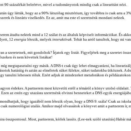
nt 90 százalékát beleértve, mivel a tudományotok mindig csak a linearitást nézi.
után úgy látták, hogy az a 90% látszólag misztérium, így továbbra is csak arra a 3
dszerek és lineáris viselkedés. Ez az, amit ma este el szeretnénk mondani nektek.
tnerem átadta nektek mind a 12 szálat és az általuk képviselt információkat. És a
lyett, 12
energia
létezik, melyek
interaktívak
. Tehát ha arról tanultok, hogy mi va
an a szeretetnek, mit gondoltok? Írjatok egy listát. Figyeljétek meg a szeretet össz
észeken és nem követtek listákat!
, míg megtapasztalni egy másik. A DNS-t csak úgy lehet elmagyarázni, ha linearizá
ásotok határáig és aztán az elméletek süket fülekre, süket tudatokba ütköznek. A 
 tanulni lehessen róluk. Ezért adjuk át mindezeket metaforákon és példázatokon k
gyon érdekes. A partnerem most közvetíti erről a témáról a könyv utolsó oldalait.
. Ezen az estén egy utazásra szeretnénk elvinni benneteket a DNS egyik energiájába
ondhatjuk, hogy igazából nem létezik olyan, hogy a DNS 9. szála! Csak az iskola k
k csak numerológiai utalás. Amikor majd olvassátok a könyvet amit a partnerem ír, 
aira összpontosul. Most, partnerem, kérlek lassíts. (Lee-nek szóló utasítás) Habár 