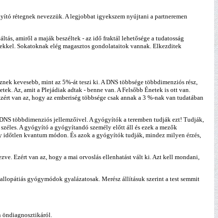
yógyító rétegnek nevezzük. A legjobbat igyekszem nyújtani a partneremen
ltás, amiről a maják beszéltek - az idő fraktál lehetősége a tudatosság
tekkel. Sokatoknak elég magasztos gondolataitok vannak. Elkezditek
észnek kevesebb, mint az 5%-át teszi ki. A DNS többsége többdimenziós rész,
tek. Az, amit a Plejádiak adtak - benne van. A Felsőbb Énetek is ott van.
. Ezért van az, hogy az emberiség többsége csak annak a 3 %-nak van tudatában
 DNS többdimenziós jellemzőivel. A gyógyítók a teremben tudják ezt! Tudják,
széles. A gyógyító a gyógyítandó személy előtt áll és ezek a mezők
gy időtlen kvantum módon. És azok a gyógyítók tudják, mindez milyen érzés,
e. Ezért van az, hogy a mai orvoslás ellenhatást vált ki. Azt kell mondani,
 allopátiás gyógymódok gyalázatosak. Merész állításuk szerint a test semmit
n öndiagnosztikáról.