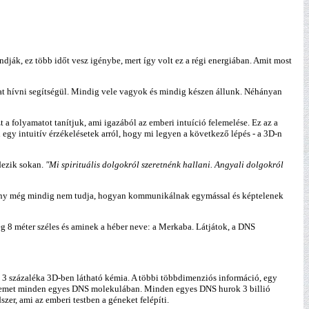
dják, ez több időt vesz igénybe, mert így volt ez a régi energiában. Amit most
kat hívni segítségül. Mindig vele vagyok és mindig készen állunk. Néhányan
a folyamatot tanítjuk, ami igazából az emberi intuíció felemelése. Ez az a
egy intuitív érzékelésetek arról, hogy mi legyen a következő lépés - a 3D-n
dezik sokan.
"Mi spirituális dolgokról szeretnénk hallani. Angyali dolgokról
omány még mindig nem tudja, hogyan kommunikálnak egymással és képtelenek
g 8 méter széles és aminek a héber neve: a Merkaba. Látjátok, a DNS
l 3 százaléka 3D-ben látható kémia. A többi többdimenziós információ, egy
ai elemet minden egyes DNS molekulában. Minden egyes DNS hurok 3 billió
zer, ami az emberi testben a géneket felépíti.