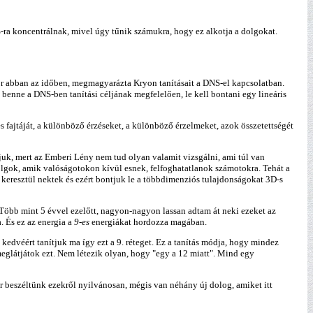
%-ra koncentrálnak, mivel úgy tűnik számukra, hogy ez alkotja a dolgokat.
kkor abban az időben, megmagyarázta Kryon tanításait a DNS-el kapcsolatban.
n benne a DNS-ben tanítási céljának megfelelően, le kell bontani egy lineáris
es fajtáját, a különböző érzéseket, a különböző érzelmeket, azok összetettségét
ljuk, mert az Emberi Lény nem tud olyan valamit vizsgálni, ami túl van
dolgok, amik valóságotokon kívül esnek, felfoghatatlanok számotokra. Tehát a
eresztül nektek és ezért bontjuk le a többdimenziós tulajdonságokat 3D-s
 Több mint 5 évvel ezelőtt, nagyon-nagyon lassan adtam át neki ezeket az
. És ez az energia a
9-es
energiákat hordozza magában.
edvéért tanítjuk ma így ezt a 9. réteget. Ez a tanítás módja, hogy mindez
meglátjátok ezt. Nem létezik olyan, hogy "egy a 12 miatt". Mind egy
már beszéltünk ezekről nyilvánosan, mégis van néhány új dolog, amiket itt