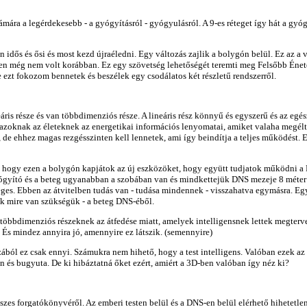
ámára a legérdekesebb - a gyógyításról - gyógyulásról. A 9-es réteget így hát a g
dős és ősi és most kezd újraéledni. Egy változás zajlik a bolygón belül. Ez az a vá
yen még nem volt korábban. Ez egy szövetség lehetőségét teremti meg Felsőbb Éne
ezt fokozom bennetek és beszélek egy csodálatos két részletű rendszerről.
eáris része és van többdimenziós része. A lineáris rész könnyű és egyszerű és az eg
 azoknak az életeknek az energetikai információs lenyomatai, amiket valaha megélte
s, de ehhez magas rezgésszinten kell lennetek, ami így beindítja a teljes működést
e, hogy ezen a bolygón kapjátok az új eszközöket, hogy együtt tudjatok működni a
yógyító és a beteg ugyanabban a szobában van és mindkettejük DNS mezeje 8 méter 
éges. Ebben az átvitelben tudás van - tudása mindennek - visszahatva egymásra. E
k mire van szükségük - a beteg DNS-éből.
öbbdimenziós részeknek az átfedése miatt, amelyek intelligensnek lettek megtervezv
. És mindez annyira jó, amennyire ez látszik. (semennyire)
ából ez csak ennyi. Számukra nem hihető, hogy a test intelligens. Valóban ezek az
an és bugyuta. De ki hibáztatná őket ezért, amiért a 3D-ben valóban így néz ki?
észes forgatókönyvéről. Az emberi testen belül és a DNS-en belül elérhető hihetetle