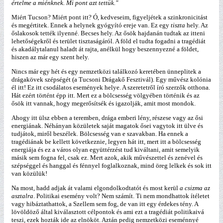
értelme a miénknek. Mi pont azt tettük."
Miért Tucson? Miért pont itt? Ó, kedveseim, figyeljétek a szinkronicitást
és megértitek. Ennek a helynek gyógyító ereje van. Ez egy
tiszta
hely. Az
őslakosok tették ilyenné. Becses hely. Az ősök hajdanán tudtak az itteni
lehetőségekről és terület tisztaságáról. A föld el tudta fogadni a tragédiát
és akadálytalanul haladt át rajta, anélkül hogy beszennyezné a földet,
hiszen az már egy szent hely.
Nincs már egy hét és egy nemzetközi találkozó keretében ünneplitek a
drágakövek szépségét (a Tucsoni Drágakő Fesztivál). Egy művész kolónia
él itt! Ez itt csodálatos események helye. A szeretetről író szerzők otthona.
Hát ezért történt épp itt. Mert ez a bölcsesség völgyében történik és az
ősök itt vannak, hogy megerősítsék és igazolják, amit most mondok.
Ahogy itt ülsz ebben a teremben, drága emberi lény, részese vagy az ősi
energiának. Néhányan közületek saját magatok ősei vagytok itt ülve és
tudjátok, miről beszélek. Bölcsesség van e szavakban. Ha ennek a
tragédiának be kellett következnie, legyen hát itt, mert itt a bölcsesség
energiája és ez a város olyan együttérzést tud kiváltani, amit semelyik
másik sem fogna fel, csak ez. Mert azok, akik művészettel és zenével és
szépséggel és hanggal és fénnyel foglalkoznak, mind öreg lelkek és sok itt
van közülük!
Na most, hadd adjak át valami elgondolkodtatót és most kerül
a csizma az
asztalra
. Politikai esemény volt? Nem számít. Ti nem mondhattok ítéletet
vagy hibáztathattok, a Szellem sem fog, de van itt egy érdekes tény. A
lövöldöző által kiválasztott célpontok és ami ezt a tragédiát politikaivá
teszi, ezek hozták ide az elnököt. Aztán pedig nemzetközi eseménnyé