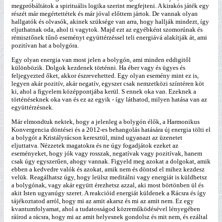
megpróbáltátok a spirituális logika szerint megfejteni. A kirakós játék egy
részét már megértettétek és már jóval előttem jártok. De vannak olyan
hallgatók és olvasók, akinek szüksége van arra, hogy hallják mindezt, így
eljuthatnak oda, ahol ti vagytok. Majd ezt az egyébként szomorúnak és
rémisztőnek tűnő eseményt együttérzéssel teli energiává alakítják át, ami
pozitívan hat a bolygóra.
Egy olyan energia van most jelen a bolygón, ami minden eddigitől
különbözik. Dolgok kezdenek történni. Ha éber vagy és ügyes és
feljegyezted őket, akkor észrevehetted. Egy olyan esemény mint ez is,
legyen akár pozitív, akár negatív, egyszer csak nemzetközi színtéren köt
ki, ahol a figyelem középpontjába kerül. S ennek oka van. Ezeknek a
történéseknek oka van és ez az egyik - így láthatod, milyen hatása van az
együttérzésnek.
Már elmondtuk nektek, hogy a jelenleg a bolygón élők, a Harmonikus
Konvergencia döntései és a 2012-es behangolás hatására új energia tölti el
a bolygót a Kristályrácson keresztül, mind ugyanazt az üzenetet
eljuttatva. Nézzetek magatokra és ne úgy fogadjátok ezeket az
eseményeket, hogy jók vagy rosszak, negatívak vagy pozitívak, hanem
csak úgy egyszerűen, ahogy vannak. Figyeld meg azokat a dolgokat, amik
ebben a kedvedre valók és azokat, amik nem és döntsd el mihez kezdesz
velük. Reagálhatsz úgy, hogy leülsz meditálni vagy energiát is küldhetsz
a bolygónak, vagy akár együtt érezhetsz azzal, aki most börtönben ül és
akit Isten ugyanúgy szeret. A reakcióid energiát küldenek a Rácsra és így
tájékoztatod arról, hogy mi az amit akarsz és mi az amit nem. Ez egy
kvantumfolyamat, ahol a tudatosságod közreműködésével lényegében
ráírod a rácsra, hogy mi az amit helyesnek gondolsz és mit nem, és ezáltal