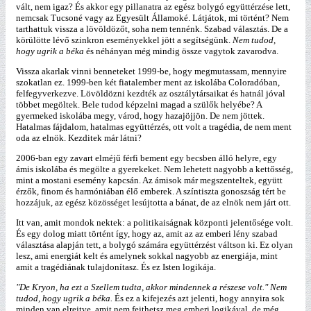
vált, nem igaz? És akkor egy pillanatra az egész bolygó együttérzése lett,
nemcsak Tucsoné vagy az Egyesült Államoké. Látjátok, mi történt? Nem
tarthattuk vissza a lövöldözőt, soha nem tennénk. Szabad választás. De a
körülötte lévő szinkron eseményekkel jött a segítségünk.
Nem tudod,
hogy ugrik a béka
és néhányan még mindig össze vagytok zavarodva.
Vissza akarlak vinni benneteket 1999-be, hogy megmutassam, mennyire
szokatlan ez. 1999-ben két fiatalember ment az iskolába Coloradóban,
felfegyverkezve. Lövöldözni kezdték az osztálytársaikat és hatnál jóval
többet megöltek. Bele tudod képzelni magad a szülők helyébe? A
gyermeked iskolába megy, várod, hogy hazajöjjön. De nem jöttek.
Hatalmas fájdalom, hatalmas együttérzés, ott volt a tragédia, de nem ment
oda az elnök. Kezditek már látni?
2006-ban egy zavart elméjű férfi bement egy becsben álló helyre, egy
ámis iskolába és megölte a gyerekeket. Nem lehetett nagyobb a kettősség,
mint a mostani esemény kapcsán. Az ámisok már megszenteltek, együtt
érzők, finom és harmóniában élő emberek. A színtiszta gonoszság tért be
hozzájuk, az egész közösséget lesújtotta a bánat, de az elnök nem járt ott.
Itt van, amit mondok nektek: a politikaiságnak központi jelentősége volt.
És egy dolog miatt történt így, hogy az, amit az az emberi lény szabad
választása alapján tett, a bolygó számára együttérzést váltson ki. Ez olyan
lesz, ami energiát kelt és amelynek sokkal nagyobb az energiája, mint
amit a tragédiának tulajdonítasz. És ez Isten logikája.
"De Kryon, ha ezt a Szellem tudta, akkor mindennek a részese volt." Nem
tudod, hogy ugrik a béka.
És ez a kifejezés azt jelenti, hogy annyira sok
minden van elrejtve, amit nem fejthetsz meg emberi logikával, de még