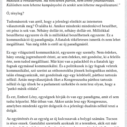
működik a rendszerünk. Ha nincsenek pártok, nem lenne finanszírozás.
Különben nem lehetne kampányolni és senkit sem lehetne megválasztani."
Ó, tényleg?
Tudomásotok van arról, hogy a jelenlegi elnököt az interneten
választották meg? Ő találta ki. Amikor mindenki mindenkivel beszélhet,
ott pénz is sok van. Néhány dollár itt, néhány dollár ott. Milliókkal
beszélhetsz egyszerre és ők is milliókkal beszélhetnek egyszerre. Ez a
kommunikáció új paradigmája. A fiatalok tökéletesen ismerik és nem lehet
megállítani. Van még több is erről az új paradigmáról.
Ez egy világszintű kommunikáció, egyszerre egy személy. Nem érdekes,
hány ország jogrendszerét érinti, az sem érdekes, mit gondolsz, ki a felelős
érte, nem tudod megállítani. Már kint van a palackból és a fiatalok így
fognak egymással kommunikálni. És a politikusok is így fognak veletek
kommunikálni, szó szerint az otthonotokba jönnek holografikus módon,
talán elmagyarázzák, mit gondolnak egy-egy kérdésről, párthoz tartozás
nélkül. Aztán megválasztjátok őket a Kongresszusba párthoz tartozás
nélkül és így ülnek be a parlamenti székekbe és nem lesz olyan, hogy a
"patkó másik oldala".
És ezt, Emberi Lény, egységnek hívják és van egy paradigma, amit el sem
tudsz képzelni. Már útban van. Akkor aztán lesz egy Kongresszus,
amelyben mindenki együtt dolgozik és a jelenlegi dualitás nélkül teszi a
dolgát.
Az együttérzés és az egység az új kulcsszavak a bolygó számára. Tucson
is része ennek. Gratulálni szeretnék azoknak itt a teremben, akik ezt már