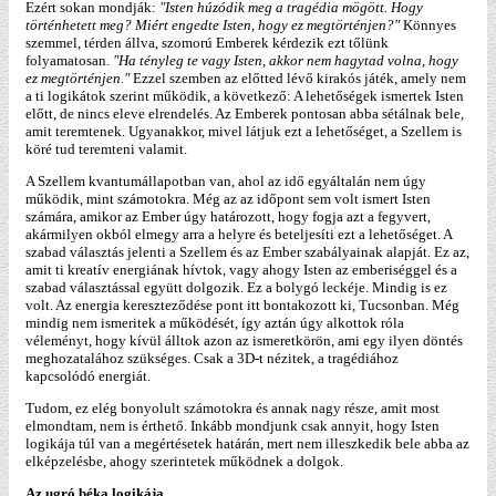
Ezért sokan mondják:
"Isten húzódik meg a tragédia mögött. Hogy
történhetett meg? Miért engedte Isten, hogy ez megtörténjen?"
Könnyes
szemmel, térden állva, szomorú Emberek kérdezik ezt tőlünk
folyamatosan.
"Ha tényleg te vagy Isten, akkor nem hagytad volna, hogy
ez megtörténjen."
Ezzel szemben az előtted lévő kirakós játék, amely nem
a ti logikátok szerint működik, a következő: A lehetőségek ismertek Isten
előtt, de nincs eleve elrendelés. Az Emberek pontosan abba sétálnak bele,
amit teremtenek. Ugyanakkor, mivel látjuk ezt a lehetőséget, a Szellem is
köré tud teremteni valamit.
A Szellem kvantumállapotban van, ahol az idő egyáltalán nem úgy
működik, mint számotokra. Még az az időpont sem volt ismert Isten
számára, amikor az Ember úgy határozott, hogy fogja azt a fegyvert,
akármilyen okból elmegy arra a helyre és beteljesíti ezt a lehetőséget. A
szabad választás jelenti a Szellem és az Ember szabályainak alapját. Ez az,
amit ti kreatív energiának hívtok, vagy ahogy Isten az emberiséggel és a
szabad választással együtt dolgozik. Ez a bolygó leckéje. Mindig is ez
volt. Az energia kereszteződése pont itt bontakozott ki, Tucsonban. Még
mindig nem ismeritek a működését, így aztán úgy alkottok róla
véleményt, hogy kívül álltok azon az ismeretkörön, ami egy ilyen döntés
meghozatalához szükséges. Csak a 3D-t nézitek, a tragédiához
kapcsolódó energiát.
Tudom, ez elég bonyolult számotokra és annak nagy része, amit most
elmondtam, nem is érthető. Inkább mondjunk csak annyit, hogy Isten
logikája túl van a megértésetek határán, mert nem illeszkedik bele abba az
elképzelésbe, ahogy szerintetek működnek a dolgok.
Az ugró béka logikája