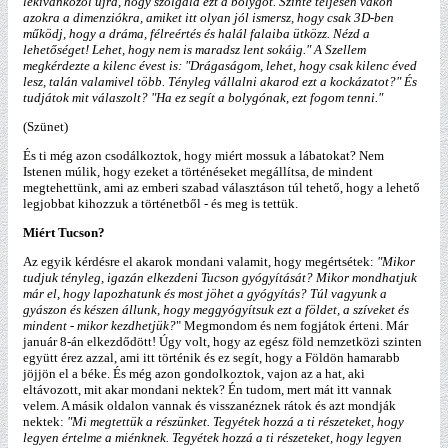
lekívánkozol újra, hogy szolgáld ezt a bolygót. Szinte teljesen vakon
azokra a dimenziókra, amiket itt olyan jól ismersz, hogy csak 3D-ben
működj, hogy a dráma, félreértés és halál falaiba ütközz. Nézd a
lehetőséget! Lehet, hogy nem is maradsz lent sokáig." A Szellem
megkérdezte a kilenc évest is: "Drágaságom, lehet, hogy csak kilenc éved
lesz, talán valamivel több. Tényleg vállalni akarod ezt a kockázatot?" És
tudjátok mit válaszolt? "Ha ez segít a bolygónak, ezt fogom tenni."
(Szünet)
És ti még azon csodálkoztok, hogy miért mossuk a lábatokat? Nem
Istenen múlik, hogy ezeket a történéseket megállítsa, de mindent
megtehettünk, ami az emberi szabad választáson túl tehető, hogy a lehető
legjobbat kihozzuk a történetből - és meg is tettük.
Miért Tucson?
Az egyik kérdésre el akarok mondani valamit, hogy megértsétek:
"Mikor
tudjuk tényleg, igazán elkezdeni Tucson gyógyítását? Mikor mondhatjuk
már el, hogy lapozhatunk és most jöhet a gyógyítás? Túl vagyunk a
gyászon és készen állunk, hogy meggyógyítsuk ezt a földet, a szíveket és
mindent - mikor kezdhetjük?
" Megmondom és nem fogjátok érteni. Már
január 8-án elkezdődött! Úgy volt, hogy az egész föld nemzetközi szinten
együtt érez azzal, ami itt történik és ez segít, hogy a Földön hamarabb
jöjjön el a béke. És még azon gondolkoztok, vajon az a hat, aki
eltávozott, mit akar mondani nektek? Én tudom, mert mát itt vannak
velem. A másik oldalon vannak és visszanéznek rátok és azt mondják
nektek:
"Mi megtettük a részünket. Tegyétek hozzá a ti részeteket, hogy
legyen értelme a miénknek. Tegyétek hozzá a ti részeteket, hogy legyen