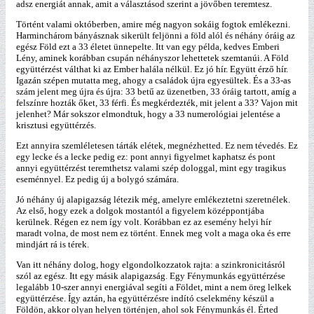
adsz energiát annak, amit a választásod szerint a jövőben teremtesz.
Történt valami októberben, amire még nagyon sokáig fogtok emlékezni.
Harminchárom bányásznak sikerült feljönni a föld alól és néhány óráig az
egész Föld ezt a 33 életet ünnepelte. Itt van egy példa, kedves Emberi
Lény, aminek korábban csupán néhányszor lehettetek szemtanúi. A Föld
együttérzést válthat ki az Ember halála nélkül. Ez jó hír. Együtt érző hír.
Igazán szépen mutatta meg, ahogy a családok újra egyesültek. És a 33-as
szám jelent meg újra és újra: 33 betű az üzenetben, 33 óráig tartott, amíg a
felszínre hozták őket, 33 férfi. És megkérdezték, mit jelent a 33? Vajon mit
jelenhet? Már sokszor elmondtuk, hogy a 33 numerológiai jelentése a
krisztusi együttérzés.
Ezt annyira szemléletesen tárták elétek, megnézhetted. Ez nem tévedés. Ez
egy lecke és a lecke pedig ez: pont annyi figyelmet kaphatsz és pont
annyi együttérzést teremthetsz valami szép dologgal, mint egy tragikus
eseménnyel. Ez pedig új a bolygó számára.
Jó néhány új alapigazság létezik még, amelyre emlékeztetni szeretnélek.
Az első, hogy ezek a dolgok mostantól a figyelem középpontjába
kerülnek. Régen ez nem így volt. Korábban ez az esemény helyi hír
maradt volna, de most nem ez történt. Ennek meg volt a maga oka és erre
mindjárt rá is térek.
Van itt néhány dolog, hogy elgondolkozzatok rajta: a szinkronicitásról
szól az egész. Itt egy másik alapigazság. Egy Fénymunkás együttérzése
legalább 10-szer annyi energiával segíti a Földet, mint a nem öreg lelkek
együttérzése. Így aztán, ha együttérzésre indító cselekmény készül a
Földön, akkor olyan helyen történjen, ahol sok Fénymunkás él. Érted