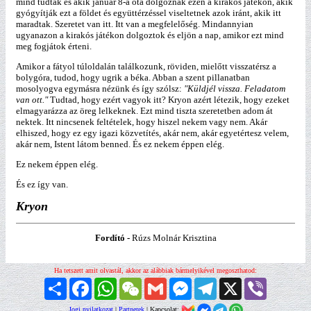
mind tudták és akik január 8-a óta dolgoznak ezen a kirakós játékon, akik
gyógyítják ezt a földet és együttérzéssel viseltetnek azok iránt, akik itt
maradtak. Szeretet van itt. Itt van a megfelelőség. Mindannyian
ugyanazon a kirakós játékon dolgoztok és eljön a nap, amikor ezt mind
meg fogjátok érteni.
Amikor a fátyol túloldalán találkozunk, röviden, mielőtt visszatérsz a
bolygóra, tudod, hogy ugrik a béka. Abban a szent pillanatban
mosolyogva egymásra nézünk és így szólsz:
"Küldjél vissza. Feladatom
van ott."
Tudtad, hogy ezért vagyok itt? Kryon azért létezik, hogy ezeket
elmagyarázza az öreg lelkeknek. Ezt mind tiszta szeretetben adom át
nektek. Itt nincsenek feltételek, hogy hiszel nekem vagy nem. Akár
elhiszed, hogy ez egy igazi közvetítés, akár nem, akár egyetértesz velem,
akár nem, Istent látom benned. És ez nekem éppen elég.
Ez nekem éppen elég.
És ez így van.
Kryon
Fordító -
Rúzs Molnár Krisztina
Ha tetszett amit olvastál, akkor az alábbiak bármelyikével megoszthatod:
Megosztás
Facebook
WhatsApp
WeChat
Gmail
Messenger
Telegram
X
Viber
Jogi nyilatkozat
|
Partnerek
| Kapcsolat: