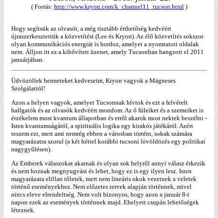
( Forrás:
http://www.kryon.com/k_channel11_tucson.html
)
Hogy segítsük az olvasót, a még tisztább érthetőség kedvéért
újraszerkesztettük a közvetítést (Lee és Kryon). Az élő közvetítés sokszor
olyan kommunikációs energiát is hordoz, amelyet a nyomtatott oldalak
nem. Álljon itt ez a kibővített üzenet, amely Tucsonban hangzott el 2011
januárjában.
Üdvözöllek benneteket kedveseim, Kryon vagyok a Mágneses
Szolgálattól!
Azon a helyen vagyok, amelyet Tucsonnak hívtok és ezt a felvételt
hallgatók és az olvasók kedvéért mondom. Az ő füleiket és a szemeiket is
érzékelem most kvantum állapotban és erről akarok most nektek beszélni -
Isten kvantumságáról, a spirituális logika egy kirakós játékáról. Azért
teszem ezt, mert ami nemrég ebben a városban történt, sokak számára
magyarázatra szorul (a két héttel korábbi tucsoni lövöldözés egy politikai
nagygyűlésen).
Az Emberek válaszokat akarnak és olyan sok helyről annyi válasz érkezik
és nem hoznak megnyugvást és lehet, hogy ez is egy ilyen lesz. Isten
magyarázata elillan tőletek, mert nem lineáris okok vezetnek a veletek
történő eseményekhez. Nem előzetes tervek alapján történnek, mivel
nincs eleve elrendeltség. Nem volt bizonyos, hogy azon a január 8-i
napon ezek az események történnek majd. Ehelyett csupán lehetőségek
léteznek.