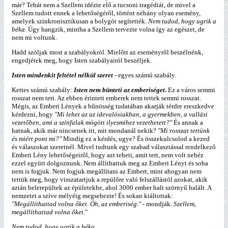
már? Tehát nem a Szellem idézte elő a tucsoni tragédiát, de mivel a
Szellem tudott ennek a lehetőségéről, történt néhány olyan esemény,
amelyek szinkronisztikusan a bolygót segítették.
Nem tudod, hogy ugrik a
béka.
Úgy hangzik, mintha a Szellem tervezte volna így az egészet, de
nem mi voltunk.
Hadd szóljak most a szabályokról. Mielőtt az eseményről beszélnénk,
engedjétek meg, hogy Isten szabályairól beszéljek.
Isten mindenkit feltétel nélkül szeret
- egyes számú szabály.
Kettes számú szabály:
Isten nem bünteti az emberiséget
.
Ez a város semmi
rosszat nem tett. Az ebben érintett emberek nem tettek semmi rosszat.
Mégis, az Emberi Lények a bűnösség tudatában akarják térdre ereszkedve
kérdezni, hogy
"Mi lehet az az idevalósiakban, a gyermekben, a vallási
vezetőben, ami a színfalak mögött ilyesmihez vezethetett?"
És annak a
hatnak, akik már nincsenek itt, mit mondanál nekik?
"Mi rosszat tettünk
és miért pont mi?"
Mindig ez a kérdés, ugye? És összekulcsolod a kezed
és válaszokat szeretnél. Mivel tudtunk egy szabad választással rendelkező
Emberi Lény lehetőségeiről, hogy azt teheti, amit tett, nem volt nehéz
ezzel együtt dolgoznunk. Nem állíthattuk meg az Emberi Lényt és soha
nem is fogjuk. Nem fogjuk megállítani az Embert, mint ahogyan nem
tettük meg, hogy visszatartjuk a repülőre való felszállástól azokat, akik
aztán belerepültek az épületekbe, ahol 3000 ember halt szörnyű halált. A
nemzetet a szíve mélyéig megsebezte! És sokan kiáltottak:
"Megállíthattad volna őket. Óh, az emberiség."
- mondják.
Szellem,
megállíthattad volna őket
."
Nem tudod, hogy ugrik a béka.