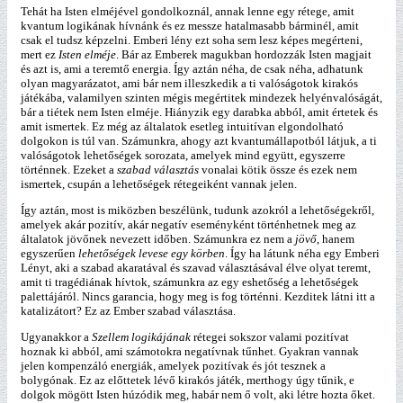
Tehát ha Isten elméjével gondolkoznál, annak lenne egy rétege, amit
kvantum logikának hívnánk és ez messze hatalmasabb bárminél, amit
csak el tudsz képzelni. Emberi lény ezt soha sem lesz képes megérteni,
mert ez
Isten elméje
. Bár az Emberek magukban hordozzák Isten magjait
és azt is, ami a teremtő energia. Így aztán néha, de csak néha, adhatunk
olyan magyarázatot, ami bár nem illeszkedik a ti valóságotok kirakós
játékába, valamilyen szinten mégis megértitek mindezek helyénvalóságát,
bár a tiétek nem Isten elméje. Hiányzik egy darabka abból, amit értetek és
amit ismertek. Ez még az általatok esetleg intuitívan elgondolható
dolgokon is túl van. Számunkra, ahogy azt kvantumállapotból látjuk, a ti
valóságotok lehetőségek sorozata, amelyek mind együtt, egyszerre
történnek. Ezeket a
szabad választás
vonalai kötik össze és ezek nem
ismertek, csupán a lehetőségek rétegeiként vannak jelen.
Így aztán, most is miközben beszélünk, tudunk azokról a lehetőségekről,
amelyek akár pozitív, akár negatív eseményként történhetnek meg az
általatok jövőnek nevezett időben. Számunkra ez nem a
jövő
, hanem
egyszerűen
lehetőségek levese egy körben
. Így ha látunk néha egy Emberi
Lényt, aki a szabad akaratával és szavad választásával élve olyat teremt,
amit ti tragédiának hívtok, számunkra az egy eshetőség a lehetőségek
palettájáról. Nincs garancia, hogy meg is fog történni. Kezditek látni itt a
katalizátort? Ez az Ember szabad választása.
Ugyanakkor a
Szellem logikájának
rétegei sokszor valami pozitívat
hoznak ki abból, ami számotokra negatívnak tűnhet. Gyakran vannak
jelen kompenzáló energiák, amelyek pozitívak és jót tesznek a
bolygónak. Ez az előttetek lévő kirakós játék, merthogy úgy tűnik, e
dolgok mögött Isten húzódik meg, habár nem ő volt, aki létre hozta őket.