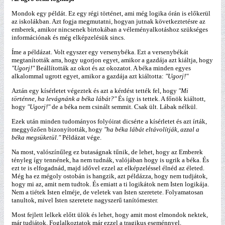
Mondok egy példát. Ez egy régi történet, ami még logika órán is előkerül
az iskolákban. Azt fogja megmutatni, hogyan jutnak következtetésre az
emberek, amikor nincsenek birtokában a véleményalkotáshoz szükséges
információnak és még elképzelésük sincs.
Íme a példázat. Volt egyszer egy versenybéka. Ezt a versenybékát
megtanították arra, hogy ugorjon egyet, amikor a gazdája azt kiáltja, hogy
"Ugorj!"
Beállították az okot és az okozatot. A béka minden egyes
alkalommal ugrott egyet, amikor a gazdája azt kiáltotta:
"Ugorj!"
Aztán egy kísérletet végeztek és azt a kérdést tették fel, hogy
"Mi
történne, ha levágnánk a béka lábát?"
És így is tettek. A főnök kiáltott,
hogy
"Ugorj!"
de a béka nem csinált semmit. Csak ült. Lábak nélkül.
Ezek után minden tudományos folyóirat dicsérte a kísérletet és azt írták,
meggyőzően bizonyították, hogy
"ha béka lábát eltávolítják, azzal a
béka megsüketül."
Példázat vége.
Na most, valószínűleg ez butaságnak tűnik, de lehet, hogy az Emberek
tényleg így tennének, ha nem tudnák, valójában hogy is ugrik a béka. És
ezt te is elfogadnád, majd idővel ezzel az elképzeléssel élnéd az életed.
Még ha ez mégoly ostobán is hangzik, azt példázza, hogy nem tudjátok,
hogy mi az, amit nem tudtok. És emiatt a ti logikátok nem Isten logikája.
Nem a tiétek Isten elméje, de veletek van Isten szeretete. Folyamatosan
tanultok, mivel Isten szeretete nagyszerű tanítómester.
Most fejlett lelkek előtt ülök és lehet, hogy amit most elmondok nektek,
már tudjátok. Foglalkoztatok már ezzel a tragikus eseménnyel,