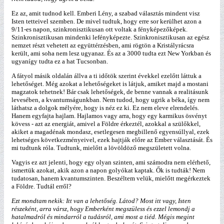
Ez az, amit tudnod kell. Emberi Lény, a szabad választás mindent visz
Isten tetteivel szemben. De mivel tudtuk, hogy erre sor kerülhet azon a
9/11-es napon, szinkronisztikusan ott voltak a fényképezőképek.
Szinkronisztikusan mindenki lefényképezte. Szinkronisztikusan az egész
nemzet részt vehetett az együttérzésben, ami rögtön a Kristályrácsra
került, ami soha nem lesz ugyanaz. És az a 3000 tudta ezt New Yorkban és
ugyanígy tudta ez a hat Tucsonban.
A fátyol másik oldalán állva a ti időtök szerint évekkel ezelőtt láttuk a
lehetőséget. Még azokat a lehetőségeket is látjuk, amiket majd a mostani
magzatok tehetnek! Bár csak lehetőségek, de benne vannak a realitásunk
levesében, a kvantumságunkban. Nem tudod, hogy ugrik a béka, így nem
láthatsz a dolgok mélyére, hogy is néz ez ki. Ez nem eleve elrendelés.
Hanem egyfajta hajlam. Hajlamos vagy arra, hogy egy karmikus ösvényt
kövess - azt az energiát, amivel a Földre érkeztél, azokkal a szülőkkel,
akiket a magadénak mondasz, esetlegesen megbillenő egyensúllyal, ezek
lehetséges következményeivel, ezek hajtják előre az Ember választását. És
mi tudtunk róla. Tudtunk, mielőtt a lövöldöző megszületett volna.
Vagyis ez azt jelenti, hogy egy olyan szinten, ami számodra nem elérhető,
ismertük azokat, akik azon a napon golyókat kaptak. Ők is tudták! Nem
tudatosan, hanem kvantumszinten. Beszéltem velük, mielőtt megérkeztek
a Földre. Tudtál erről?
Ezt mondtam nekik: Itt van a lehetőség. Látod? Most itt vagy, Isten
részeként, arra vársz, hogy Emberként megszüless és ezzel lemondj a
hatalmadról és mindarról a tudásról, ami most a tiéd. Mégis megint