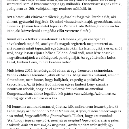
szeretettel sem. A kvantumenergia így működik. Összevisszaságnak tűnik,
pedig nem az. Sőt, valójában egy rendszer működik itt.
Azt a hatot, aki eltávozott tőletek, gyászolni fogjátok. Patrícia fiát, aki
elment, gyászolni fogjátok. De mind visszatérnek majd, gyorsabban, mint
hinnétek. (Kryon tiszteletét fejezi ki Patricia Cota Robles, tucsoni író fia
iránt, aki közvetlenül a tragédia előtt vesztette életét.)
Amint ezek a lelkek visszatérnek és felnőnek, olyan energiában
növekednek majd fel, amelyet ők maguk segítettek megteremteni az
eltávozásuk miatt tapasztalt együttérzés okán. Ez Isten logikája és ez arról
szól, hogy lassan eljön a béke a Földön. Arról szól, amit létre hoztok:
megváltoztatjátok a valóságotok paradigmáját. Az együttérzés a kulcs.
Tehát, Emberi Lény, mihez kezdesz vele?
Múlt héten 2011 lehetőségeiről adtam át egy üzenetet a számotokra.
Vannak ebben a teremben, akik ott voltak. Megismétlek valamit, ami ott
elmondtam, mert fontos, hogy halljátok, ez pedig a politikával
kapcsolatos. Az itt jelen lévő minden egyes Emberi Lény számára
intuitívan adódik, hogy ha el akartok érni valamit az amerikai
Kongresszusban, ahhoz legalább két pártra van szükség. Azért, mert ez
mindig így volt - a piros és a kék.
Mi lenne, ha azt mondanám, eljöhet az idő, amikor nem lesznek pártok?
Lehet, hogy azt mondod: "
Hát ez lehetetlen, Kryon, te nem Ember vagy és
nem tudod, hogy működik a finanszírozás."
Lehet, hogy azt mondod:
"Kell, hogy legyen egy párt, amelyik az erejénél fogva előteremti a pénzt
azoknak, akik ezt nem tudják megtenni, aztán a pénzt szétosztják, így