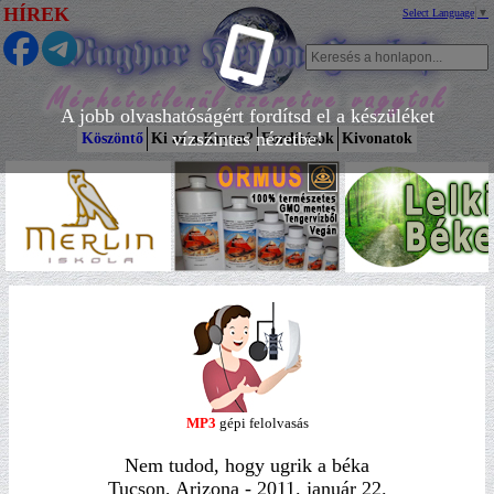
HÍREK
Select Language
▼
A jobb olvashatóságért fordítsd el a készüléket
vízszintes nézetbe!
Köszöntő
Ki az a Kryon?
Fordítások
Kivonatok
MP3
gépi felolvasás
Nem tudod, hogy ugrik a béka
Tucson, Arizona - 2011. január 22.