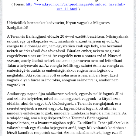
( Forrás:
http://www.kryon.com/cartprodimages/download_haverhill-
sun_11.html
)
Üdvözöllek benneteket kedveseim, Kryon vagyok a Mágneses
Szolgálattól!
A Teremtés Barlangjáról először 20 évvel ezelőtt beszéltem. Néhányaknak
ez csak egy új elképzelés volt, másoknak viszont teljesen új volt. Az
energia tulajdonsága ott, nem egyszerűen csak egy hely, ami beszámol
nektek az érkezésről és a távozásról. Páratlan ember, nekem még csak
engedélyem sincs ott lenni. Az engedély nem a pontos szó rá. Nincs rá
szavam, amely átadná nektek azt, amit a partnerem nem tud lefordítani.
Talán a helyénvaló az. Az energia beállít egy szintet és ha az energia az
emberiségé és csakis az emberiségé, akkor engem nem fogtok ott
megtalálni. Aki soha nem volt és soha nem is lesz emberi lény. Ezért
vagyok olyan furcsa számotokra, ahogyan számomra is, amikor nem
vagytok itt.
Amikor egy napon újra találkozom veletek, egymás mellé fogunk állni -
ami szintén helytelen, mivel mi nem egyesek vagyunk - a fátyol azon
oldalán, ahol én vagyok. A közösségnek, a Teremtés energiájának és a
szeretet erejének a részei vagytok. Egyenlőként fogunk ott állni és
mindenre emlékezni fogtok, mindenre. Emlékezni fogtok a mai napra. Az
a tulajdonság, ami a legelképesztőbb a Teremtés Barlangjával
kapcsolatban, az a kvantumságában rejlik. Ez időntúli. Tehát jóllehet ki is
választhattok egy Akasha bejegyzést arról, hogy kik voltatok korábban a
létező karmikus csoportok szerint. Azt mondanám nektek, hogy ez a fő