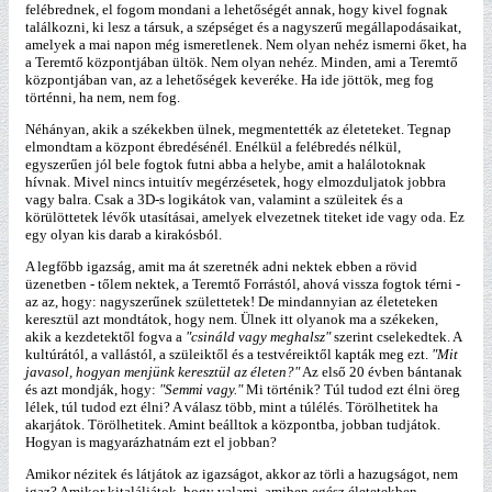
felébrednek, el fogom mondani a lehetőségét annak, hogy kivel fognak
találkozni, ki lesz a társuk, a szépséget és a nagyszerű megállapodásaikat,
amelyek a mai napon még ismeretlenek. Nem olyan nehéz ismerni őket, ha
a Teremtő központjában ültök. Nem olyan nehéz. Minden, ami a Teremtő
központjában van, az a lehetőségek keveréke. Ha ide jöttök, meg fog
történni, ha nem, nem fog.
Néhányan, akik a székekben ülnek, megmentették az életeteket. Tegnap
elmondtam a központ ébredésénél. Enélkül a felébredés nélkül,
egyszerűen jól bele fogtok futni abba a helybe, amit a halálotoknak
hívnak. Mivel nincs intuitív megérzésetek, hogy elmozduljatok jobbra
vagy balra. Csak a 3D-s logikátok van, valamint a szüleitek és a
körülöttetek lévők utasításai, amelyek elvezetnek titeket ide vagy oda. Ez
egy olyan kis darab a kirakósból.
A legfőbb igazság, amit ma át szeretnék adni nektek ebben a rövid
üzenetben - tőlem nektek, a Teremtő Forrástól, ahová vissza fogtok térni -
az az, hogy: nagyszerűnek születtetek! De mindannyian az életeteken
keresztül azt mondtátok, hogy nem. Ülnek itt olyanok ma a székeken,
akik a kezdetektől fogva a
"csináld vagy meghalsz"
szerint cselekedtek. A
kultúrától, a vallástól, a szüleiktől és a testvéreiktől kapták meg ezt.
"Mit
javasol, hogyan menjünk keresztül az életen?"
Az első 20 évben bántanak
és azt mondják, hogy:
"Semmi vagy."
Mi történik? Túl tudod ezt élni öreg
lélek, túl tudod ezt élni? A válasz több, mint a túlélés. Törölhetitek ha
akarjátok. Törölhetitek. Amint beálltok a központba, jobban tudjátok.
Hogyan is magyarázhatnám ezt el jobban?
Amikor nézitek és látjátok az igazságot, akkor az törli a hazugságot, nem
igaz? Amikor kitaláljátok, hogy valami, amiben egész életetekben