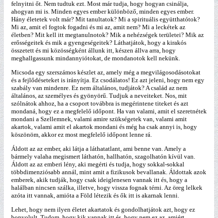
felnyitni őt. Nem tudtuk ezt. Most már tudja, hogy hogyan csinálja,
ahogyan mi is. Minden egyes ember különböző, minden egyes ember.
Hány életetek volt már? Mit tanultatok? Mi a spirituális együtthatótok?
Mi az, amit el fogtok fogadni és mi az, amit nem? Mi a leckétek az
életben? Mit kell itt megtanulnotok? Mik a nehézségek területei? Mik az
erősségeitek és mik a gyengeségeitek? Láthatjátok, hogy a kirakós
összetett és mi közösségként állunk itt, készen állva arra, hogy
meghallgassunk mindannyiótokat, de mondanotok kell nekünk.
Micsoda egy szerszámos készlet az, amely még a megvilágosodásotokat
és a fejlődéseteket is irányítja. Ez csodálatos! Ez azt jeleni, hogy nem egy
szabály van mindenre. Ez nem általános, tudjátok? A család az nem
általános, az személyes és gyönyörű. Tudjuk a neveiteket. Nos, mit
szólnátok ahhoz, ha a csoport továbbra is megérintene titeket és azt
mondaná, hogy ez a megfelelő időpont. Ha van valami, amit el szeretnétek
mondani a Szellemnek, valami amire szükségetek van, valami amit
akartok, valami amit el akartok mondani és még ha csak annyi is, hogy
köszönöm, akkor ez most megfelelő időpont lenne rá.
Áldott az az ember, aki látja a láthatatlant, ami benne van. Amely a
bármely valaha megismert láthatón, hallhatón, szagolhatón kívül van.
Áldott az az emberi lény, aki megérti és tudja, hogy sokkal-sokkal
többdimenziósabb annál, mint amit a fizikusok bevallanak. Áldottak azok
emberek, akik tudják, hogy csak ideiglenesen vannak itt és, hogy a
halálban nincsen szálka, illetve, hogy vissza fognak térni. Az öreg lelkek
azóta itt vannak, amióta a Föld létezik és ők itt is akarnak lenni.
Lehet, hogy nem ilyen életet akartatok és gondolhatjátok azt, hogy ez
bonyolult. Tudom, hogy kik vannak itt és, hogy nem ez az, amiért