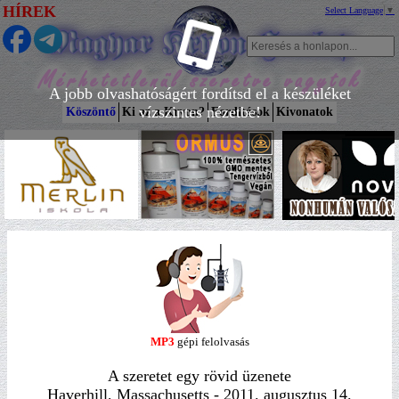
HÍREK
Select Language
▼
A jobb olvashatóságért fordítsd el a készüléket
vízszintes nézetbe!
Köszöntő
Ki az a Kryon?
Fordítások
Kivonatok
MP3
gépi felolvasás
A szeretet egy rövid üzenete
Haverhill, Massachusetts - 2011. augusztus 14.