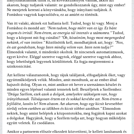
irányíthatatlannak tűnik is, ha következmények vannak, akkor azt
akarom, hogy tudjatok valamit: ne gondolkozzatok úgy, mint egy ember!
Ne menjetek keresni a könyvtárakba, hogy irányítani tudjátok. A
Forráshoz vagytok kapcsolódva, ez az amiért ez történik.
Van itt valaki, akinek ezt hallania kell. Tudod, hogy ki vagy. Menj a
Forráshoz és mondd azt:
"Nem tudom, hogy miért van ez így. Ez bánt
engem és irritál. Nem értem, az energia túl intenzív a számomra."
Tudod,
hogy a központ mit fog csinálni?
"Óh, köszönöm, hogy most megengeded
nekünk, el van intézve."
Közölnötök kell, mondhatjátok azt, hogy:
"Nos,
én azt gondoltam, hogy Isten mindig velem van. Isten nem tudja?"
Elmondok valamit, ti mindenkit okoltok. Itt nincsenek automatizmusok,
egyet kivéve. Eléggé szeretve vagytok, eléggé szeretve vagytok ahhoz,
hogy lehetőségek legyenek körülöttetek. Ez fogja megteremteni a
szinkronicitást.
Azt kellene választanotok, hogy rájuk találjatok, elfogadjátok őket, vagy
együttműködjetek velük. Minden, amit mondtunk, az az ember által
hajszolt dolog. Olyan ez, mint amikor ott hever a szerszámos készlet és
minden egyes lépéssel valamit tennetek kell. Beszéljetek a Szellemhez:
"Drága Szellem, ezek azok a dolgok, amelyekre szükségem van, hogy
irányíthassak. Túlságosan érzem ezt és sokkal kevésbe azt. Nem értem a
fejlődést, lassíts le! Nem alszom. Azt akarom, hogy egy kicsit kevesebbet
törődj velem ezekben az időkben és kicsit többet azokban."
Elmondom
nektek, hogy amint beléptek a központotokba, meg fogjátok kapni azokat
a dolgokat. Hagyjátok, hogy a Szellem tudja azt, hogy hogyan működjön
együtt veletek. Ez csodálatos.
Amikor a partnerem először elkezdett közvetíteni, le kellett lassítanunk és