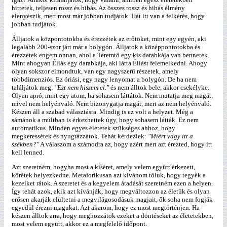
hittetek, teljesen rossz és hibás. Az összes rossz és hibás élmény
elenyészik, mert most már jobban tudjátok. Hát itt van a felkérés, hogy
jobban tudjátok.
Álljatok a központotokba és érezzétek az erőtöket, mint egy egyén, aki
legalább 200-szor járt már a bolygón. Álljatok a középpontotokba és
érezzetek engem onnan, ahol a Teremtő egy kis darabkája van bennetek.
Mint ahogyan Éliás egy darabkája, aki látta Éliást felemelkedni. Ahogy
olyan sokszor elmondtuk, van egy nagyszerű részetek, amely
többdimenziós. Ez óriási, egy nagy lenyomat a bolygón. De ha nem
találjátok meg:
"Ezt nem hiszem el."
és nem álltok bele, akkor csekélyke.
Olyan apró, mint egy atom, ha sohasem láttátok. Nem mutatja meg magát,
mivel nem helyénvaló. Nem bizonygatja magát, mert az nem helyénvaló.
Készen áll a szabad választásra. Mindig is ez volt a helyzet. Még a
sámánok a múltban is érkezhettek úgy, hogy sohasem látták. Ez nem
automatikus. Minden egyes életetek szükséges ahhoz, hogy
megkeressétek és nyugtázzátok. Tehát kérdezlek:
"Miért vagy itt a
székben?"
A válaszom a számodra az, hogy azért mert azt érezted, hogy itt
kell lenned.
Azt szeretném, hogyha most a kíséret, amely velem együtt érkezett,
körétek helyezkedne. Metaforikusan azt kívánom tőluk, hogy tegyék a
kezeiket rátok. A szeretet és a kegyelem átadását szeretném ezen a helyen.
Így tehát azok, akik azt kívánják, hogy megváltozzon az életük és olyan
erősen akarják elültetni a megvilágosodásuk magjait, ők soha nem fogják
egyedül érezni magukat. Azt akarom, hogy ez most megtörténjen. Ha
készen álltok arra, hogy meghozzátok ezeket a döntéseket az életetekben,
most velem együtt, akkor ez a megfelelő időpont.