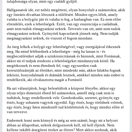
tulajdonsága olyan, mint egy családi gyűjtő.
Hallgassatok ide, ezt nehéz megérteni, olyan bonyolult a számotokra, akik
egy lineáris divatban léteznek a túlélésért. Minden egyes lélek, amely
valaha is a bolygón járt és valaha is fog, a barlangban van. Ez nem előre
elrendelés, ezek a lehetőségek. Ezért, van egy esszenciája a családnak,
amit nem tudok elmagyarázni nektek. Tervezés van ott, amit nem tudok
elmagyarázni nektok. Gyönyörű kapcsolatok jönnek még. Nem tudják
megmagyarázni nektek, én viszont el fogom mondani.
Az öreg lelkek a bolygó egy lehetőségével, vagy energiájával érkeznek
meg. Ha mind felébrednek a lehetőségre - még ha lassan is - és
megbecsülésüket adják a szinkronicitásnak és Istennek, mint Forrásnak,
akkor mi el tudjuk rendezni a lehetőségeket mindannyiuk körül. Ha
megérkeznek és nem ébrednek fel, vagy egyszerűen csak
keresztülszántják az életüket, mint mindenki más, akkor falakba fognak
ütközni, bonyodalmaik és drámáik lesznek, amikkel minden más ember is
rendelkezik, aki elválasztotta magát a Forrástól.
Ha azt választjátok, hogy belesétáltok a központ fényébe, akkor egy
olyan teljes dimenzió ébred fel számotokra, amiről még csak nem is
tudtátok, hogy rendelkeztek vele. Gondoskodás, szeretet, gyönyör, egy
érzés, hogy sohasem vagytok egyedül. Egy érzés, hogy törődnek veletek,
egy érzés, hogy Isten mindenről tud körülöttetek és, hogy mindez előre el
van tervezve.
Embernek lenni nem könnyű és még az sem számít, hogy mi a helyzet
abban az állapotban, nektek dolgoznotok kell, túl kell éljetek. Nem
kellene inkább átsegíteni titeket az életen? Mert akkor azoknak, akik