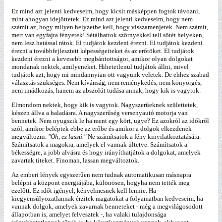
Ez mind azt jelenti kedveseim, hogy kicsit másképpen fogtok távozni,
mint ahogyan idejöttetek. Ez mind azt jelenti kedveseim, hogy nem
számít az, hogy milyen helyzetbe kell, hogy visszamenjetek. Nem számít,
mert van egyfajta fényetek! Sétálhattok szörnyekkel teli sötét helyeken,
nem lesz hatással rátok. El tudjátok kezdeni érezni. El tudjátok kezdeni
érezni a továbbfejlesztett képességeiteket és az erőtöket. El tudjátok
kezdeni érezni a kevesebb megbántottságot, amikor olyan dolgokat
mondanak nektek, amilyeneket. Hihetetlenül tudjátok állni, mivel
tudjátok azt, hogy mi mindannyian ott vagyunk veletek. De ehhez szabad
választás szükséges. Nem kívánság, nem reménykedés, nem könyörgés,
nem imádkozás, hanem az abszolút tudása annak, hogy kik is vagytok.
Elmondom nektek, hogy kik is vagytok. Nagyszerűeknek születtetek,
készen állva a haladásra. A nagyszerűség versenyautó motorja van
bennetek. Nem nyugszik le ha ment egy kört, ugye? Ez azokról az időkről
szól, amikor beléptek ebbe az erőbe és amikor a dolgok elkezdenek
megváltozni.
"Óh, ez lassú."
Ne számítsatok a fény kinyilatkoztatására.
Számítsatok a magokra, amelyek el vannak ültetve. Számítsatok a
békességre, a jobb alvásra és hogy irányíthatjátok a dolgokat, amelyek
zavartak titeket. Finoman, lassan megváltoztok.
Az emberi lények egyszerűen nem tudnak automatikusan másnapra
belépni a központ energiájába, különösen, hogyha nem tették meg
ezelőtt. Ez időt igényel, kényelmesnek kell lennie. Ha
kiegyensúlyozatlannak érzitek magatokat a folyamatban kedveseim, ha
vannak dolgok, amelyek zavarnak benneteket - még a megvilágosodott
állapotban is, amelyet felvesztek -, ha valaki tulajdonsága