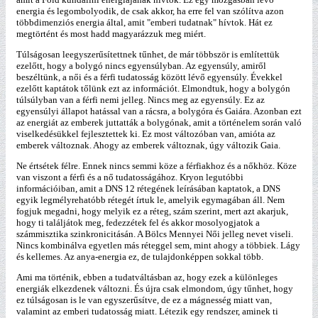
energia és legombolyodik, de csak akkor, ha erre fel van szólítva azon
többdimenziós energia által, amit "emberi tudatnak" hívtok. Hát ez
megtörtént és most hadd magyarázzuk meg miért.
Túlságosan leegyszerűsítettnek tűnhet, de már többször is említettük
ezelőtt, hogy a bolygó nincs egyensúlyban. Az egyensúly, amiről
beszéltünk, a női és a férfi tudatosság között lévő egyensúly. Évekkel
ezelőtt kaptátok tőlünk ezt az információt. Elmondtuk, hogy a bolygón
túlsúlyban van a férfi nemi jelleg. Nincs meg az egyensúly. Ez az
egyensúlyi állapot hatással van a rácsra, a bolygóra és Gaiára. Azonban ezt
az energiát az emberek juttatták a bolygónak, amit a történelem során való
viselkedésükkel fejlesztettek ki. Ez most változóban van, amióta az
emberek változnak. Ahogy az emberek változnak, úgy változik Gaia.
Ne értsétek félre. Ennek nincs semmi köze a férfiakhoz és a nőkhöz. Köze
van viszont a férfi és a nő tudatosságához. Kryon legutóbbi
információiban, amit a DNS 12 rétegének leírásában kaptatok, a DNS
egyik legmélyrehatóbb rétegét írtuk le, amelyik egymagában áll. Nem
fogjuk megadni, hogy melyik ez a réteg, szám szerint, mert azt akarjuk,
hogy ti találjátok meg, fedezzétek fel és akkor mosolyogjatok a
számmisztika szinkronicitásán. A Bölcs Mennyei Női jelleg nevet viseli.
Nincs kombinálva egyetlen más réteggel sem, mint ahogy a többiek. Lágy
és kellemes. Az anya-energia ez, de tulajdonképpen sokkal több.
Ami ma történik, ebben a tudatváltásban az, hogy ezek a különleges
energiák elkezdenek változni. És újra csak elmondom, úgy tűnhet, hogy
ez túlságosan is le van egyszerűsítve, de ez a mágnesség miatt van,
valamint az emberi tudatosság miatt. Létezik egy rendszer, aminek ti