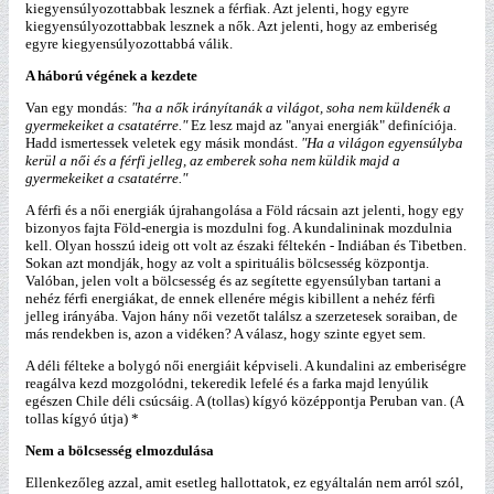
kiegyensúlyozottabbak lesznek a férfiak. Azt jelenti, hogy egyre
kiegyensúlyozottabbak lesznek a nők. Azt jelenti, hogy az emberiség
egyre kiegyensúlyozottabbá válik.
A háború végének a kezdete
Van egy mondás:
"ha a nők irányítanák a világot, soha nem küldenék a
gyermekeiket a csatatérre."
Ez lesz majd az "anyai energiák" definíciója.
Hadd ismertessek veletek egy másik mondást.
"Ha a világon egyensúlyba
kerül a női és a férfi jelleg, az emberek soha nem küldik majd a
gyermekeiket a csatatérre."
A férfi és a női energiák újrahangolása a Föld rácsain azt jelenti, hogy egy
bizonyos fajta Föld-energia is mozdulni fog. A kundalininak mozdulnia
kell. Olyan hosszú ideig ott volt az északi féltekén - Indiában és Tibetben.
Sokan azt mondják, hogy az volt a spirituális bölcsesség központja.
Valóban, jelen volt a bölcsesség és az segítette egyensúlyban tartani a
nehéz férfi energiákat, de ennek ellenére mégis kibillent a nehéz férfi
jelleg irányába. Vajon hány női vezetőt találsz a szerzetesek soraiban, de
más rendekben is, azon a vidéken? A válasz, hogy szinte egyet sem.
A déli félteke a bolygó női energiáit képviseli. A kundalini az emberiségre
reagálva kezd mozgolódni, tekeredik lefelé és a farka majd lenyúlik
egészen Chile déli csúcsáig. A (tollas) kígyó középpontja Peruban van. (A
tollas kígyó útja)
*
Nem a bölcsesség elmozdulása
Ellenkezőleg azzal, amit esetleg hallottatok, ez egyáltalán nem arról szól,