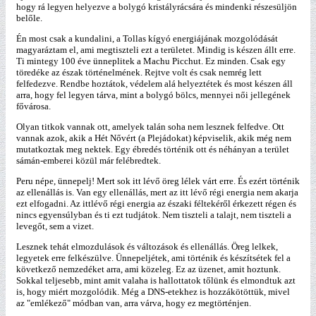
hogy rá legyen helyezve a bolygó kristályrácsára és mindenki részesüljön
belőle.
Én most csak a kundalini, a Tollas kígyó energiájának mozgolódását
magyaráztam el, ami megtiszteli ezt a területet. Mindig is készen állt erre.
Ti mintegy 100 éve ünneplitek a Machu Picchut. Ez minden. Csak egy
töredéke az észak történelmének. Rejtve volt és csak nemrég lett
felfedezve. Rendbe hoztátok, védelem alá helyeztétek és most készen áll
arra, hogy fel legyen tárva, mint a bolygó bölcs, mennyei női jellegének
fővárosa.
Olyan titkok vannak ott, amelyek talán soha nem lesznek felfedve. Ott
vannak azok, akik a Hét Nővért (a Plejádokat) képviselik, akik még nem
mutatkoztak meg nektek. Egy ébredés történik ott és néhányan a terület
sámán-emberei közül már felébredtek.
Peru népe, ünnepelj! Mert sok itt lévő öreg lélek várt erre. És ezért történik
az ellenállás is. Van egy ellenállás, mert az itt lévő régi energia nem akarja
ezt elfogadni. Az ittlévő régi energia az északi féltekéről érkezett régen és
nincs egyensúlyban és ti ezt tudjátok. Nem tiszteli a talajt, nem tiszteli a
levegőt, sem a vizet.
Lesznek tehát elmozdulások és változások és ellenállás. Öreg lelkek,
legyetek erre felkészülve. Ünnepeljétek, ami történik és készítsétek fel a
következő nemzedéket arra, ami közeleg. Ez az üzenet, amit hoztunk.
Sokkal teljesebb, mint amit valaha is hallottatok tőlünk és elmondtuk azt
is, hogy miért mozgolódik. Még a DNS-etekhez is hozzákötöttük, mivel
az "emlékező" módban van, arra várva, hogy ez megtörténjen.