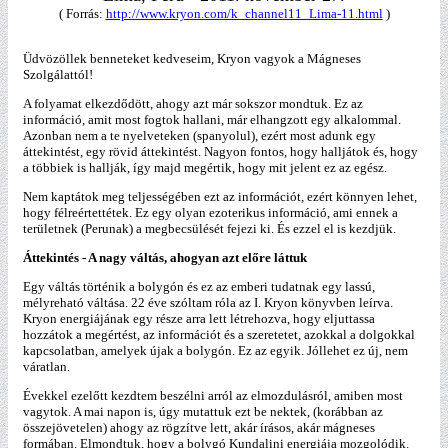
( Forrás:
http://www.kryon.com/k_channel11_Lima-11.html
)
Üdvözöllek benneteket kedveseim, Kryon vagyok a Mágneses
Szolgálattól!
A folyamat elkezdődött, ahogy azt már sokszor mondtuk. Ez az
információ, amit most fogtok hallani, már elhangzott egy alkalommal.
Azonban nem a te nyelveteken (spanyolul), ezért most adunk egy
áttekintést, egy rövid áttekintést. Nagyon fontos, hogy halljátok és, hogy
a többiek is hallják, így majd megértik, hogy mit jelent ez az egész.
Nem kaptátok meg teljességében ezt az információt, ezért könnyen lehet,
hogy félreértettétek. Ez egy olyan ezoterikus információ, ami ennek a
területnek (Perunak) a megbecsülését fejezi ki. És ezzel el is kezdjük.
Áttekintés - A nagy váltás, ahogyan azt előre láttuk
Egy váltás történik a bolygón és ez az emberi tudatnak egy lassú,
mélyreható váltása. 22 éve szóltam róla az I. Kryon könyvben leírva.
Kryon energiájának egy része arra lett létrehozva, hogy eljuttassa
hozzátok a megértést, az információt és a szeretetet, azokkal a dolgokkal
kapcsolatban, amelyek újak a bolygón. Ez az egyik. Jóllehet ez új, nem
váratlan.
Évekkel ezelőtt kezdtem beszélni arról az elmozdulásról, amiben most
vagytok. A mai napon is, úgy mutattuk ezt be nektek, (korábban az
összejövetelen) ahogy az rögzítve lett, akár írásos, akár mágneses
formában. Elmondtuk, hogy a bolygó Kundalini energiája mozgolódik.