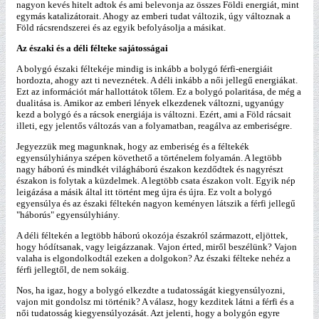
nagyon kevés hitelt adtok és ami belevonja az összes Földi energiát, mint
egymás katalizátorait. Ahogy az emberi tudat változik, úgy változnak a
Föld rácsrendszerei és az egyik befolyásolja a másikat.
Az északi és a déli félteke sajátosságai
A bolygó északi féltekéje mindig is inkább a bolygó férfi-energiáit
hordozta, ahogy azt ti neveznétek. A déli inkább a női jellegű energiákat.
Ezt az információt már hallottátok tőlem. Ez a bolygó polaritása, de még a
dualitása is. Amikor az emberi lények elkezdenek változni, ugyanúgy
kezd a bolygó és a rácsok energiája is változni. Ezért, ami a Föld rácsait
illeti, egy jelentős változás van a folyamatban, reagálva az emberiségre.
Jegyezzük meg magunknak, hogy az emberiség és a féltekék
egyensúlyhiánya szépen követhető a történelem folyamán. A legtöbb
nagy háború és mindkét világháború északon kezdődtek és nagyrészt
északon is folytak a küzdelmek. A legtöbb csata északon volt. Egyik nép
leigázása a másik által itt történt meg újra és újra. Ez volt a bolygó
egyensúlya és az északi féltekén nagyon keményen látszik a férfi jellegű
"háborús" egyensúlyhiány.
A déli féltekén a legtöbb háború okozója északról származott, eljöttek,
hogy hódítsanak, vagy leigázzanak. Vajon érted, miről beszélünk? Vajon
valaha is elgondolkodtál ezeken a dolgokon? Az északi félteke nehéz a
férfi jellegtől, de nem sokáig.
Nos, ha igaz, hogy a bolygó elkezdte a tudatosságát kiegyensúlyozni,
vajon mit gondolsz mi történik? A válasz, hogy kezditek látni a férfi és a
női tudatosság kiegyensúlyozását. Azt jelenti, hogy a bolygón egyre