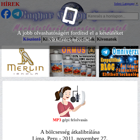
HÍREK
Select Language
▼
A jobb olvashatóságért fordítsd el a készüléket
vízszintes nézetbe!
Köszöntő
Ki az a Kryon?
Fordítások
Kivonatok
MP3
gépi felolvasás
A bölcsesség átkalibrálása
Lima, Peru - 2011. november 27.