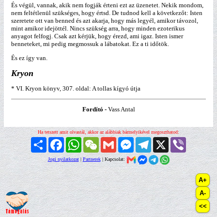
És végül, vannak, akik nem fogják érteni ezt az üzenetet. Nekik mondom,
nem feltétlenül szükséges, hogy értsd. De tudnod kell a következőt: Isten
szeretete ott van benned és azt akarja, hogy más legyél, amikor távozol,
mint amikor idejöttél. Nincs szükség arra, hogy minden ezoterikus
anyagot felfogj. Csak azt kérjük, hogy érezd, ami igaz. Isten ismer
benneteket, mi pedig megmossuk a lábatokat. Ez a ti időtök.
És ez így van.
Kryon
* VI. Kryon könyv, 307. oldal: A tollas kígyó útja
Fordító -
Vass Antal
Ha tetszett amit olvastál, akkor az alábbiak bármelyikével megoszthatod:
Megosztás
Facebook
WhatsApp
WeChat
Gmail
Messenger
Telegram
X
Viber
Jogi nyilatkozat
|
Partnerek
| Kapcsolat: