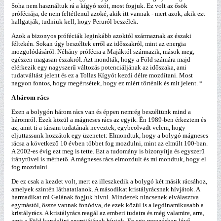
Soha nem használtuk rá a kígyó szót, most fogjuk. Ez volt az ősök
próféciája, de nem feltétlenül azoké, akik itt vannak - mert azok, akik ezt
hallgatják, tudniuk kell, hogy Peruról beszélek.
Azok a bizonyos próféciák leginkább azoktól származnak az északi
féltekén. Sokan úgy beszéltek erről az időszakról, mint az energia
mozgolódásáról. Néhány prófécia a Majáktól származik, mások meg,
egészen magasan északról. Azt mondták, hogy a Föld számára majd
elérkezik egy nagyszerű változás potenciáljának az időszaka, ami
tudatváltást jelent és ez a Tollas Kígyót kezdi délre mozdítani. Most
nagyon fontos, hogy megértsétek, hogy ez miért történik és mit jelent.
*
A három rács
Ezen a bolygón három rács van és éppen nemrég beszéltünk mind a
háromról. Ezek közül a mágneses rács az egyik. Én 1989-ben érkeztem és
az, amit ti a társam tudatának neveztek, egybeolvadt velem, hogy
eljuttassunk hozzátok egy üzenetet: Elmondtuk, hogy a bolygó mágneses
rácsa a következő 10 évben többet fog mozdulni, mint az elmúlt 100-ban.
A 2002-es évig ezt meg is tette. Ezt a tudomány is bizonyítja és egyszerű
iránytűvel is mérhető. A mágneses rács elmozdult és mi mondtuk, hogy el
fog mozdulni.
De ez csak a kezdet volt, mert ez illeszkedik a bolygó két másik rácsához,
amelyek szintén láthatatlanok. A másodikat kristályrácsnak hívjátok. A
harmadikat mi Gaiának fogjuk hívni. Mindezek nincsenek elválasztva
egymástól, össze vannak fonódva, de ezek közül is a legdinamikusabb a
kristályrács. A kristályrács reagál az emberi tudatra és még valamire, arra,
amit a Föld kundalini energiájának hívtok. Ez egy mozgásban lévő