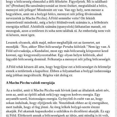
hogy a bölcsesség elmozdul a déli féltekére. Figyeljetek. Mi is található
itt? (Peruban) Ha tanulmányoznád az itteni ősöket, megtalálnád a bölcs,
mennyei női jelleget! Mindenütt ott van. Van egy hely, nem messze a
hegyekben, amit mi a bolygó bölcs, mennyei női jelleg fővárosának
neveznénk (a Machu Picchu). A Föld semmibe vette! Ott feküdt
ismeretlenül mindenki, még a helyi földművesek számára is, a felfedezés
energiája nélkül. A hódítók számára (spanyolok) láthatatlan maradt, ott
mozogtak, azon a területen és soha nem találtak rá. Az emberiség nem volt
rá készen, most igen.
Lesznek olyanok, akik majd, mikor meghallják ezt az üzenetet, azt
mondják:
"Nos, akkor Tibet bölcsessége Peruba költözik."
Nem így van. A
Föld szívcsakrája, a Kundalini, most egy más bölcsesség központot kezd
keresni, egy kiegyensúlyozottabbat. Egy olyan helyre költözik, ahol
lágyabb bölcsesség dominál. Felkutatja a mennyei női jelleg bölcsességét.
A Föld tehát készen áll arra, hogy begyűjtse ezt a bölcsességet és felemelje
ennek a területnek a kapuihoz. Ebben a folyamatban a bolygó tudatossága
még jobban megváltozik. Régóta várt dolog ez.
A Machu Picchu valódi energiája
Az a terület, amit ti Machu Picchu-nak hívtok (ami az általatok adott név,
nem az, amit az építői adtak neki) egy nagyon kedves energia. Egy
anyaméh-szerű, biztonságos energia. Gyönyörű és ezért van az, hogy
sokan indulnak, hogy eljöjjenek ide. Vonzódnak ehhez az új energiához,
mert tudták, hogy el fog jönni. Az öreg lelkek bolygó-szerte érezni
akarják. Fel akarnak kapaszkodni a sziklákra és dicsőíteni akarják. Ez egy
új Föld. Elérkezett annak a bölcsességnek az ideje, ami mindig is itt volt,