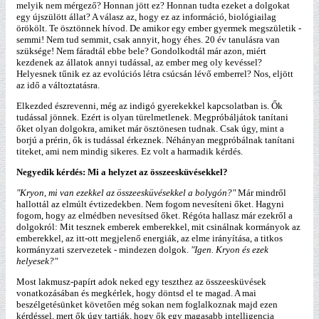
melyik nem mérgező? Honnan jött ez? Honnan tudta ezeket a dolgokat
egy újszülött állat? A válasz az, hogy ez az információ, biológiailag
örökölt. Te ösztönnek hívod. De amikor egy ember gyermek megszületik -
semmi! Nem tud semmit, csak annyit, hogy éhes. 20 év tanulásra van
szüksége! Nem fáradtál ebbe bele? Gondolkodtál már azon, miért
kezdenek az állatok annyi tudással, az ember meg oly kevéssel?
Helyesnek tűnik ez az evolúciós létra csúcsán lévő emberrel? Nos, eljött
az idő a változtatásra.
Elkezded észrevenni, még az indigó gyerekekkel kapcsolatban is. Ők
tudással jönnek. Ezért is olyan türelmetlenek. Megpróbáljátok tanítani
őket olyan dolgokra, amiket már ösztönesen tudnak. Csak úgy, mint a
borjú a prérin, ők is tudással érkeznek. Néhányan megpróbálnak tanítani
titeket, ami nem mindig sikeres. Ez volt a harmadik kérdés.
Negyedik kérdés: Mi a helyzet az összeesküvésekkel?
"Kryon, mi van ezekkel az összeesküvésekkel a bolygón?"
Már mindről
hallottál az elmúlt évtizedekben. Nem fogom nevesíteni őket. Hagyni
fogom, hogy az elmédben nevesítsed őket. Régóta hallasz már ezekről a
dolgokról: Mit tesznek emberek emberekkel, mit csinálnak kormányok az
emberekkel, az itt-ott megjelenő energiák, az elme irányítása, a titkos
kormányzati szervezetek - mindezen dolgok.
"Igen. Kryon és ezek
helyesek?"
Most lakmusz-papírt adok neked egy teszthez az összeesküvések
vonatkozásában és megkérlek, hogy döntsd el te magad. A mai
beszélgetésünket követően még sokan nem foglalkoznak majd ezen
kérdéssel, mert ők úgy tartják, hogy ők egy magasabb intelligencia