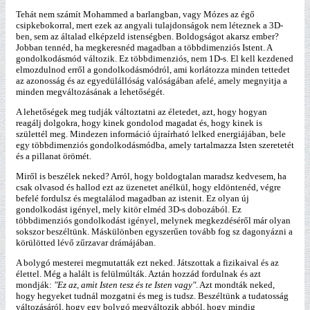
Tehát nem számít Mohammed a barlangban, vagy Mózes az égő
csipkebokorral, mert ezek az angyali tulajdonságok nem léteznek a 3D-
ben, sem az általad elképzeld istenségben. Boldogságot akarsz ember?
Jobban tennéd, ha megkeresnéd magadban a többdimenziós Istent. A
gondolkodásmód változik. Ez többdimenziós, nem 1D-s. El kell kezdened
elmozdulnod erről a gondolkodásmódról, ami korlátozza minden tettedet
az azonosság és az egyedülállóság valóságában afelé, amely megnyitja a
minden megváltozásának a lehetőségét.
A lehetőségek meg tudják változtatni az életedet, azt, hogy hogyan
reagálj dolgokra, hogy kinek gondolod magadat és, hogy kinek is
születtél meg. Mindezen információ újraírható lelked energiájában, bele
egy többdimenziós gondolkodásmódba, amely tartalmazza Isten szeretetét
és a pillanat örömét.
Miről is beszélek neked? Arról, hogy boldogtalan maradsz kedvesem, ha
csak olvasod és hallod ezt az üzenetet anélkül, hogy eldöntenéd, végre
befelé fordulsz és megtalálod magadban az istenit. Ez olyan új
gondolkodást igényel, mely kitör elméd 3D-s dobozából. Ez
többdimenziós gondolkodást igényel, melynek megkezdéséről már olyan
sokszor beszéltünk. Máskülönben egyszerűen tovább fog sz dagonyázni a
körülötted lévő zűrzavar drámájában.
A bolygó mesterei megmutatták ezt neked. Játszottak a fizikaival és az
élettel. Még a halált is felülmúlták. Aztán hozzád fordulnak és azt
mondják:
"Ez az, amit Isten tesz és te Isten vagy"
. Azt mondták neked,
hogy hegyeket tudnál mozgatni és meg is tudsz. Beszéltünk a tudatosság
változásáról, hogy egy bolygó megváltozik abból, hogy mindig