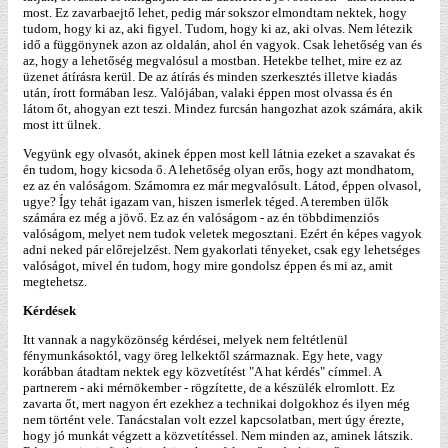
most. Ez zavarbaejtő lehet, pedig már sokszor elmondtam nektek, hogy
tudom, hogy ki az, aki figyel. Tudom, hogy ki az, aki olvas. Nem létezik
idő a függönynek azon az oldalán, ahol én vagyok. Csak lehetőség van és
az, hogy a lehetőség megvalósul a mostban. Hetekbe telhet, mire ez az
üzenet átírásra kerül. De az átírás és minden szerkesztés illetve kiadás
után, írott formában lesz. Valójában, valaki éppen most olvassa és én
látom őt, ahogyan ezt teszi. Mindez furcsán hangozhat azok számára, akik
most itt ülnek.
Vegyünk egy olvasót, akinek éppen most kell látnia ezeket a szavakat és
én tudom, hogy kicsoda ő. A lehetőség olyan erős, hogy azt mondhatom,
ez az én valóságom. Számomra ez már megvalósult. Látod, éppen olvasol,
ugye? Így tehát igazam van, hiszen ismerlek téged. A teremben ülők
számára ez még a jövő. Ez az én valóságom - az én többdimenziós
valóságom, melyet nem tudok veletek megosztani. Ezért én képes vagyok
adni neked pár előrejelzést. Nem gyakorlati tényeket, csak egy lehetséges
valóságot, mivel én tudom, hogy mire gondolsz éppen és mi az, amit
megtehetsz.
Kérdések
Itt vannak a nagyközönség kérdései, melyek nem feltétlenül
fénymunkásoktól, vagy öreg lelkektől származnak. Egy hete, vagy
korábban átadtam nektek egy közvetítést "A hat kérdés" címmel. A
partnerem - aki mérnökember - rögzítette, de a készülék elromlott. Ez
zavarta őt, mert nagyon ért ezekhez a technikai dolgokhoz és ilyen még
nem történt vele. Tanácstalan volt ezzel kapcsolatban, mert úgy érezte,
hogy jó munkát végzett a közvetítéssel. Nem minden az, aminek látszik.