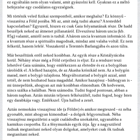
ez egyáltalán nem olyan valami, amit gyászolni kell. Gyakran ez a méltó
befejezése egy csodálatos egyezségnek.
Mi történik veled fizikai szempontból, amikor meghalsz? Ez könnyű -
visszatérsz a Föld porába. Mi az, amit még tudni akarsz? A testeddel
kapcsolatban? Egyszerű, hiszen ez csak Gaia folyamatának része. De hadd
beszéljek neked az átmenet pillanatáról. Elveszítesz három uncia (kb.
85g) valamit, amiről nem is tudtál. A három uncia kvantum információ. Ez
a kvantum része a spirituális magodnak, mindaz ami valaha voltál. Ez nem
felkerül, hanem lefelé. Visszakerül a Teremtés Barlangjába és azon túlra.
Már beszéltünk erről neked korábban. Az egyik része a Kristályrácsba
kerül. Néhány része még a Föld cetjeihez is eljut. Ez a rendszer teszi
lehetővé Gaia számára, hogy emlékezzen az életedre és ez a bolygóban
tárolódik el. A lelked hazajön, de az Akasha krónikád nem. Az a bolygón
marad, mert a bolygó tulajdona. Megváltoztattad a bolygót azzal, amit
tettél, de nem hozhatod haza magaddal. Amikor hazajössz - bárhogyan is -
mi ünnepelünk, ahogyan azt már korábban elmondtam. Óh kedvesem,
nincs szálka a halálban. Nem számodra. Tudni fogod pontosan, abban a
három napban. Aztán miután teljesen felkészültél, tudni fogod, hogy Isten
egy darabkája vagy. Emlékszel. Újra hallod a zenét.
Aztán nemsokára visszajössz ide (a Földre) és amikor megteszed - ez néha
gyorsabb, mint ahogyan kimondtad - a dolgok felgyorsulnak. Néha
visszajössz megszületni a saját családodba unokaként, ugyanabba a
karmikus csoportba. Ez a fénymunkás egyik útja. Így a nagyszüleid
tudnak megtanítani neked olyan dolgokat, amelyeket csak ők tudnak
megtanítani neked.