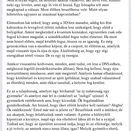
Nem is olyan régen, ha beszélni akartál valakivel, aki távol volt, küldtél
neki egy levelet, amit egy ló vitt el hozzá. Egy hónapba telt mire
megkaptad a választ. Most élőben beszélhetsz vele. Miért olyan
hihetetlen ugyanez az utazással kapcsolatban?
Elmondom hát neked, hogy amíg a 3D-ben maradsz, addig kis fém
kabinokra és levegővel töltött ruhákra lesz szükséged, hogy elérd a
bolygókat. Amint megkezded a kvantum korszakot, egyszerűen csak oda
fogod kívánni magadat, a szándékoddal fogsz tudni elmenni. Ha most
nem hiszel ebben, majd később fogsz, hiszen ez az igazság. Ez még
generációkra van a mosthoz képest, de a csoport, itt előttem az, amelyik
majd visszatér újra és újra és újra. A különbség az, hogy egy régi
energiában tértél vissza. De ez egy új energia.
Amikor visszatérsz kedvesem, minden, amit tudsz, ott lesz a DNS-edben,
méghozzá legelől (rendelkezésedre állóan). Nem fog kelleni, hogy újra
keresztülmenj mindazon, amit már megtettél. Amilyen hamar elhatározod,
hogy körülnézel és kinyitod az ajtót (példázat, hogy szabad választásod
az ébredés), minden, amit ekkor tanultál, a helyére fog kerülni.
Ez az a tulajdonság, amelyet úgy hívhatnál "az új tudatosság egy
gyermeke" és amelyet már fel is címkéztél az "indigó" színnel. A
gyermekek emlékeznek arra, hogy kicsodák. Ők fogalmakban
gondolkodnak. Azt hiszed, hogy őket előröl kezdve kell tanítani? Aligha!
Ők emlékeznek! Érted már mit is jelent ez? Beszéltünk erről a múltkor, de
azt akarjuk, hogy felidézzünk ismét valamit: A prérin a bölényből
kipottyan a kicsinye, majd egy óra elteltével lábra áll és fut a nyájjal.
Tudtad azt, hogy az újszülött azonnal tudja, hogy ki az ellensége, melyik
a jó ivóvíz, az aminek nincs rossz illata, igaz? Melyik gyümölcs ehető,