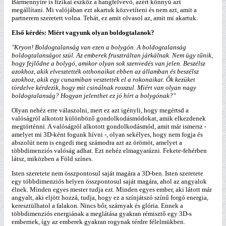
Bármennyire is fizikai eszköz a hangfelvevő, azért könnyű azt
megállítani. Mi valójában ezt akartuk közvetíteni és nem azt, amit a
partnerem szeretett volna. Tehát, ez amit olvasol az, amit mi akartuk.
Első kérdés: Miért vagyunk olyan boldogtalanok?
"Kryon! Boldogtalanság van ezen a bolygón. A boldogtalanság
boldogtalanságot szül. Az emberek frusztráltan járkálnak. Nem úgy tűnik,
hogy fejlődne a bolygó, amikor olyan sok szenvedés van jelen. Beszélsz
azokhoz, akik elvesztették otthonaikat ebben az államban és beszélsz
azokhoz, akik egy cunamiban vesztették el a rokonaikat. Ők kezüket
tördelve kérdezik, hogy mit csinálnak rosszul. Miért van olyan nagy
boldogtalanság? Hogyan jelenthet ez jó hírt a bolygónak?"
Olyan nehéz erre válaszolni, mert ez azt igényli, hogy megértsd a
valóságról alkotott különböző gondolkodásmódokat, amik elkezdenek
megtörténni. A valóságról alkotott gondolkodásmód, amit már ismersz -
amelyet mi 3D-ként fogunk hívni -, olyan sekélyes, hogy nem fogja és
abszolút nem is engedi meg számodra azt az örömöt, amelyet a
többdimenziós valóság adhat. Ezt nehéz elmagyarázni. Fekete-fehérben
látsz, miközben a Föld színes.
Isten szeretete nem összpontosul saját magára a 3D-ben. Isten szeretete
egy többdimenziós helyen összpontosul saját magára, ahol az angyalok
élnek. Minden egyes mester tudja ezt. Minden egyes ember, aki látott már
angyalt, aki eljött hozzá, tudja, hogy ez a színjátszó színű forgó energia,
keresztülhatol a falakon. Nincs bőr, szárnyak és glória. Ennek a
többdimenziós energiának a meglátása gyakran rémisztő egy 3D-s
embernek, így az emberek gyakran rogynak térdre félelmükben.