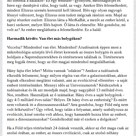
Mi történik a halálkor? Ez egy rendszer - gyönyörű, méltóságteljes és
Isten egy darabjává válsz, hogy tudd, az vagy. Amikor Illés felemelkedett,
mindezt Elizeus szemén keresztül kell látnod. Illés egy olyan ragyogó
fénnyé változott, hogy Elizeus nem tudott mégcsak ránézni sem. Majd az
egész részekre oszlott. Elizeus látta a MerKaBát, a mezőt az ember körül, a
harci szekeret, melyet Illés hajtott. Ő látta és elmesélte. Mit gondolsz, mi
volt az? Az ember megláthatta a felemelkedést. Ez a halál.
Harmadik kérdés: Van élet más bolygókon?
Viccelsz? Mindenhol van élet. Mindenhol! A tudósaitok éppen most a
mikrobiológia szintjén lévő életet keresnek az összes bolygón és azok
holdjain a Naprendszeretekben és történetesen találnak is. Történetesen
meg fogják érteni, hogy az élet magjai mindenhol megtalálhatóak.
Hány fajta élet lehet? Mióta vannak "odakint"? Amikor a tudósaitok
elkezdik felismerni, hogy milyen régóta van élet a galaxisotokban, akkor
fognak elkezdeni meglátni valamit, ami az evolúcióval ellentétes - a saját
emberi történelmüket. Mennyi idős az Univerzumotok? Kérdezzétek a
tudósaitokat és ők azt mondják majd, hogy nagyjából 13 milliárd éves.
Nos, rendben. Használjuk az ő számaikat. Hány éves a saját bolygótok -
úgy 4-5 milliárd éves talán? Helyes. De hány éves az emberiség? És miért
nem voltatok itt a dinoszauruszokkal? Arra gondolsz, hogy Föld még nem
volt felkészülve? Úgy véled, hogy talán a folyamat, amely szabályozza az
evolúciót, kissé ostoba volt ahhoz, hogy hamarabb hozza létre az embert,
mint a dinoszauruszokat? Gondolkodtál már el ezeken a dolgokon?
Ha a Föld teljes történelmét 24 órának vesszük, akkor az élet maga csak az
utolsó órában, az ember, az összes civilizáció, csak az utolsó néhány