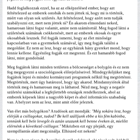
Hadd foglalkozzak ezzel, ha az az elképzelésed ember, hogy azt
feltételezed az emberek ostobák és nem jöttek rá, hogy mi is történik,
miért van olyan sok születés. Azt feltételezed, hogy azért nem tudják
szabályozni ezt, mert nem jöttek rá? Én akarom elmondani neked,
hamarosan látni fogsz valamit, amire nem számítottál. Meg fogod látni a
születések számának csökkenését, mert az emberek okosak és egyre
okosabbak lesznek. Fel fogják ismerni, hogy az élet minősége
kapcsolatban van a gyermekek számával, így meg fogják találni a
megoldást. Ez nem az lesz, hogy az egyházuk hány gyereket mond, hogy
lennie kellene. Egyénileg fogják ezt megtenni. És ezt hamarabb fogod
látni, mint gondolnád.
Meg fogjátok látni minden területen a bölcsességet a bolygón és ez nem
fog megegyezni a szociológusok előrejelzéseivel. Mindegyikőjüket meg
fogjátok lepni és mindez kormányzati programok nélkül fog megtörténni.
Megtörténik, mert úgy határozol, hogy így akarod. Mindannyiótok által
történik meg és hamarosan meg is láthatod. Nézd meg, hogy a negatív
születési számokkal a legfejlettebb országok rendelkeznek, ahol az
emberek képesek látni a nagyobb képet és ahol információs szabadság
van. A helyzet nem az lesz, mint amit előre jeleztek.
Van élet más bolygókon? A tudósok azt mondják:
"Még sokára lesz, hogy
elérjük a csillagokat, tudod? Be kell szálljunk ebbe a kis fém kabinba,
tennünk kell bele levegőt és aztán utazunk kell benne éveken át, mielőtt
elérnénk a következő csillagot."
Miközben ezt egy plejádi, egy
szempillantás alatt megcsinálja. Elhiszed ezt nekem?