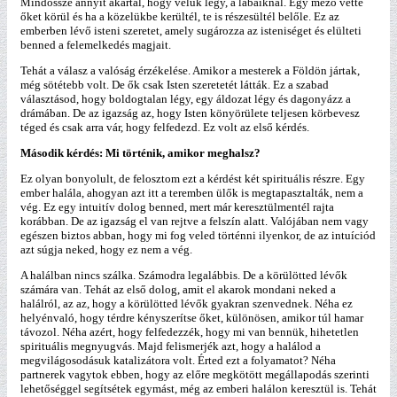
Mindössze annyit akartál, hogy velük légy, a lábaiknál. Egy mező vette
őket körül és ha a közelükbe kerültél, te is részesültél belőle. Ez az
emberben lévő isteni szeretet, amely sugározza az isteniséget és elülteti
benned a felemelkedés magjait.
Tehát a válasz a valóság érzékelése. Amikor a mesterek a Földön jártak,
még sötétebb volt. De ők csak Isten szeretetét látták. Ez a szabad
választásod, hogy boldogtalan légy, egy áldozat légy és dagonyázz a
drámában. De az igazság az, hogy Isten könyörülete teljesen körbevesz
téged és csak arra vár, hogy felfedezd. Ez volt az első kérdés.
Második kérdés: Mi történik, amikor meghalsz?
Ez olyan bonyolult, de felosztom ezt a kérdést két spirituális részre. Egy
ember halála, ahogyan azt itt a teremben ülők is megtapasztalták, nem a
vég. Ez egy intuitív dolog benned, mert már keresztülmentél rajta
korábban. De az igazság el van rejtve a felszín alatt. Valójában nem vagy
egészen biztos abban, hogy mi fog veled történni ilyenkor, de az intuíciód
azt súgja neked, hogy ez nem a vég.
A halálban nincs szálka. Számodra legalábbis. De a körülötted lévők
számára van. Tehát az első dolog, amit el akarok mondani neked a
halálról, az az, hogy a körülötted lévők gyakran szenvednek. Néha ez
helyénvaló, hogy térdre kényszerítse őket, különösen, amikor túl hamar
távozol. Néha azért, hogy felfedezzék, hogy mi van bennük, hihetetlen
spirituális megnyugvás. Majd felismerjék azt, hogy a halálod a
megvilágosodásuk katalizátora volt. Érted ezt a folyamatot? Néha
partnerek vagytok ebben, hogy az előre megkötött megállapodás szerinti
lehetőséggel segítsétek egymást, még az emberi halálon keresztül is. Tehát