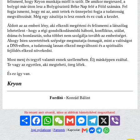
felismerd, hogy Kryon munkája miről is szólt. De amikor megteszed, a
bolygó már úton lesz a Bolygószintű Béke Nap felé a Föld számára. Fel
fogja ismerni, hogy mi az, amit tettek és ünnepelni fogja a tudatosság
megváltozását. Még egy zászlója is lesz ennek és ez csak a kezdet.
Áldott az az emberi lény, aki elkezdi megérteni és felismerni a látszólag
lehetetlent - hogy a régi gondolkodásmódú háború, konfliktus, utálat,
dráma és bomlasztás, soha többet nem szolgálja tovább az emberiséget.
Ahogy Isten szeretetének szépsége megmutatja önmagát, mint a valóságot
a DNS-edben, a tudatosság lassan elkezd megváltozni és a spirituális
fejlődés elkezd növekedni.
Most menj és tegyél valamit ennek szellemében. Élj másképpen ezáltal.
Te vagy az egyetlen, aki megteheti, öreg lélek.
És ez így van.
Kryon
Fordító -
Konrád Bálint
Ha tetszett amit olvastál, akkor az alábbiak bármelyikével megoszthatod:
Megosztás
Facebook
WhatsApp
WeChat
Gmail
Messenger
Telegram
X
Viber
Jogi nyilatkozat
|
Partnerek
| Kapcsolat: