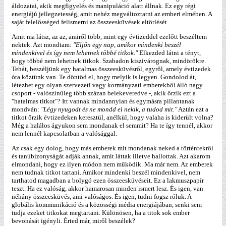
áldozatai, akik megfigyelés és manipuláció alatt állnak. Ez egy régi
energiájú jellegzetesség, amit nehéz megváltoztatni az emberi elmében. A
saját felelősséged felismerni az összeesküvések eltörlését.
Amit ma látsz, az az, amiről több, mint egy évtizeddel ezelőtt beszéltem
nektek. Azt mondtam:
"Eljön egy nap, amikor mindenki beszél
mindenkivel és így nem lehetnek többé titkok."
Elkezded látni a tényt,
hogy többé nem lehetnek titkok. Szabadon kiszivárognak, mindörökre.
Tehát, beszéljünk egy hatalmas összeesküvésről, egyről, amely évtizedek
óta köztünk van. Te döntöd el, hogy melyik is legyen. Gondolod át,
létezhet egy olyan szervezeti vagy kormányzati emberekből álló nagy
csoport - valószínűleg több százan belekeveredve -, akik őrzik ezt a
"hatalmas titkot"? Itt vannak mindannyian és egymásra pillantanak
mondván:
"Légy nyugodt és ne mondd el nekik, a tudod mit."
Aztán ezt a
titkot őrzik évtizedeken keresztül, anélkül, hogy valaha is kiderült volna?
Még a halálos ágyukon sem mondanak el semmit? Ha te így tennél, akkor
nem lennél kapcsolatban a valósággal.
Az csak egy dolog, hogy más emberek mit mondanak neked a történtekről
és tanúbizonyságát adják annak, amit láttak illetve hallottak. Azt akarom
elmondani, hogy ez ilyen módon nem működik. Ma már nem. Az emberek
nem tudnak titkot tartani. Amikor mindenki beszél mindenkivel, nem
tarthatod magadban a bolygó ezen összeesküvéseit. Ez a lakmuszpapír
teszt. Ha ez valóság, akkor hamarosan minden ismert lesz. És igen, van
néhány összeesküvés, ami valóságos. És igen, tudni fogsz róluk. A
globális kommunikáció és a közösségi média energiájában, senki sem
tudja ezeket titkokat megtartani. Különösen, ha a titok sok ember
bevonását igényli. Érted már, miről beszélek?