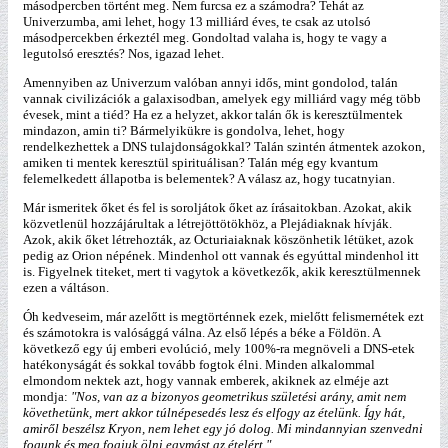
másodpercben történt meg. Nem furcsa ez a számodra? Tehát az
Univerzumba, ami lehet, hogy 13 milliárd éves, te csak az utolsó
másodpercekben érkeztél meg. Gondoltad valaha is, hogy te vagy a
legutolsó eresztés? Nos, igazad lehet.
Amennyiben az Univerzum valóban annyi idős, mint gondolod, talán
vannak civilizációk a galaxisodban, amelyek egy milliárd vagy még több
évesek, mint a tiéd? Ha ez a helyzet, akkor talán ők is keresztülmentek
mindazon, amin ti? Bármelyikükre is gondolva, lehet, hogy
rendelkezhettek a DNS tulajdonságokkal? Talán szintén átmentek azokon,
amiken ti mentek keresztül spirituálisan? Talán még egy kvantum
felemelkedett állapotba is belementek? A válasz az, hogy tucatnyian.
Már ismeritek őket és fel is soroljátok őket az írásaitokban. Azokat, akik
közvetlenül hozzájárultak a létrejöttötökhöz, a Plejádiaknak hívják.
Azok, akik őket létrehozták, az Octuriaiaknak köszönhetik létüket, azok
pedig az Orion népének. Mindenhol ott vannak és egyúttal mindenhol itt
is. Figyelnek titeket, mert ti vagytok a következők, akik keresztülmennek
ezen a váltáson.
Óh kedveseim, már azelőtt is megtörténnek ezek, mielőtt felismernétek ezt
és számotokra is valósággá válna. Az első lépés a béke a Földön. A
következő egy új emberi evolúció, mely 100%-ra megnöveli a DNS-etek
hatékonyságát és sokkal tovább fogtok élni. Minden alkalommal
elmondom nektek azt, hogy vannak emberek, akiknek az elméje azt
mondja:
"Nos, van az a bizonyos geometrikus születési arány, amit nem
követhetünk, mert akkor túlnépesedés lesz és elfogy az ételünk. Így hát,
amiről beszélsz Kryon, nem lehet egy jó dolog. Mi mindannyian szenvedni
fogunk és meg fogjuk ölni egymást az ételért."