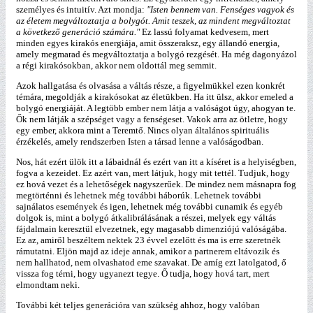
személyes és intuitív. Azt mondja:
"Isten bennem van. Fenséges vagyok és
az életem megváltoztatja a bolygót. Amit teszek, az mindent megváltoztat
a következő generáció számára."
Ez lassú folyamat kedvesem, mert
minden egyes kirakós energiája, amit összeraksz, egy állandó energia,
amely megmarad és megváltoztatja a bolygó rezgését. Ha még dagonyázol
a régi kirakósokban, akkor nem oldottál meg semmit.
Azok hallgatása és olvasása a váltás része, a figyelmükkel ezen konkrét
témára, megoldják a kirakósokat az életükben. Ha itt ülsz, akkor emeled a
bolygó energiáját. A legtöbb ember nem látja a valóságot úgy, ahogyan te.
Ők nem látják a szépséget vagy a fenségeset. Vakok arra az ötletre, hogy
egy ember, akkora mint a Teremtő. Nincs olyan általános spirituális
érzékelés, amely rendszerben Isten a társad lenne a valóságodban.
Nos, hát ezért ülök itt a lábaidnál és ezért van itt a kíséret is a helyiségben,
fogva a kezeidet. Ez azért van, mert látjuk, hogy mit tettél. Tudjuk, hogy
ez hová vezet és a lehetőségek nagyszerűek. De mindez nem másnapra fog
megtörténni és lehetnek még további háborúk. Lehetnek további
sajnálatos események és igen, lehetnek még további cunamik és egyéb
dolgok is, mint a bolygó átkalibrálásának a részei, melyek egy váltás
fájdalmain keresztül elvezetnek, egy magasabb dimenziójú valóságába.
Ez az, amiről beszéltem nektek 23 évvel ezelőtt és ma is erre szeretnék
rámutatni. Eljön majd az ideje annak, amikor a partnerem eltávozik és
nem hallhatod, nem olvashatod eme szavakat. De amíg ezt latolgatod, ő
vissza fog térni, hogy ugyanezt tegye. Ő tudja, hogy hová tart, mert
elmondtam neki.
További két teljes generációra van szükség ahhoz, hogy valóban