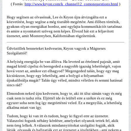
( Forrás:
http://www.kryon.com/k_channel12_comonquestions.html
)
Hogy segítsen az olvasónak, Lee és Kryon újra átvizsgálta ezt a
közvetítést, hogy segítse a még tisztább megértést. Ami élőben történik,
gyakran olyan energiákat hordoz, ami egyfajta kommunikációt tartalmaz
és amire a nyomtatott szöveg nem képes. Élvezd hát ezt a feljavított
üzenetet, amit Montereyben, Kaliforniában rögzítettünk.
Üdvözöllek benneteket kedveseim, Kryon vagyok a Mágneses
Szolgálattól!
A helyiség energiája be van állítva. Ha leveted az értelmed pajzsát, amit
magad körül cipelsz és beengeded a nagyobb igazság lehetőségét, vajon
hová vezet az, amikor ezt elhagyod? Megengeded talán, hogy egy mag
kicsírázzon, hogy egy lehetőség, ami a bolygó a folyamatban
újrakalibrálja magát? Talán úgy véled, mindez véletlen és semmi hatással
sincs rád?
Elmondom neked újra kedvesem, hogy te, aki itt ülsz sámán vagy és még
csak nem is tudsz róla. Eljöttél ide és leültél erre a székre és ez még
egyszer soha nem fog így megtörténni veled. Ez a megnyílás, a lehetőség
alkalma miatt van így.
Tudom, hogy ki van itt és tudom, hogy ki figyel erre az üzenetre.
Válaszolni fogunk néhány kérdésre, amelyeket olyanok tettek fel, akik
nem öreg lelkek. A válaszok mindannyiótokat szolgálni fogják, akik
látják, olvassák és hallgatják ezt az üzenetet a jövőtökben - ami nekem a