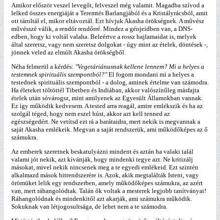
Amikor először veszel levegőt, felveszel még valamit. Magadba szívod a
lelked összes energiáját a Teremtés Barlangjából és a Kristályrácsból, amit
ott tároltál el, mikor eltávoztál. Ezt hívjuk Akasha örökségnek. A művész
művésszé válik, a rendőr rendőrré. Mindez a génjeidben van, a DNS-
edben, hogy ki voltál valaha. Beleértve a rossz hajlamaidat is, melyek
által szeretsz, vagy nem szeretsz dolgokat - úgy mint az ételek, döntések -,
jönnek veled az elmúlt Akasha örökségből.
Néha felmerül a kérdés:
"Vegetáriánusnak kellene lennem? Mi a helyes a
testemnek spirituális szempontból?"
El fogom mondani mi a helyes a
testednek spirituális szempontból - a dolog, aminek értelme van számodra.
Ha életeket töltöttél Tibetben és Indiában, akkor valószínűleg másfajta
ételek után sóvárogsz, mint amilyenek az Egyesült Államokban vannak.
Ez így működik kedvesem. A tested arra reagál, amire emlékszik és ha az
szolgál téged, hogy nem eszel húst, akkor azt kell tenned az
egészségedért. Ne vetítsd ezt rá a barátaidra, mert nekik is megvannak a
saját Akasha emlékeik. Megvan a saját rendszerük, ami működőképes az ő
számukra.
Az emberek szeretnek beskatulyázni mindent és aztán ha valaki talál
valami jót nekik, azt kívánják, hogy mindenki tegye azt. Ne kritizálj
másokat, mivel nekik nincsenek meg a te egyedi emlékeid. Ezt szintén
alkalmazd mások hitrendszerére is. Azok, akik megtalálták Istent, vagy
örömüket lelik egy rendszerben, amely működőképes számukra, az azért
van, mert ráhangolódtak. Talán ők voltak a mesterek legjobb tanítványai!
Ráhangolódnak és mindenkitől azt akarják, ami számukra működik.
Sokuknak van létjogosultsága, de lehet nem a te számodra.