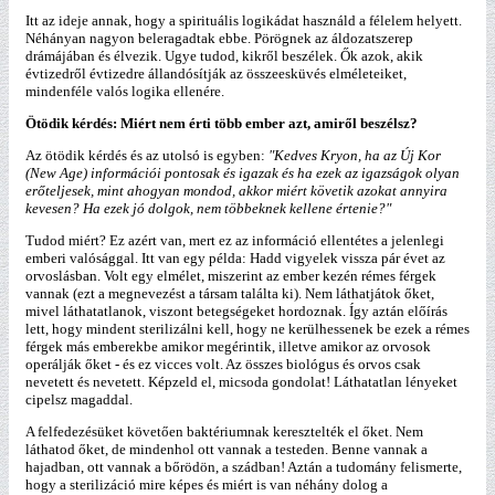
Itt az ideje annak, hogy a spirituális logikádat használd a félelem helyett.
Néhányan nagyon beleragadtak ebbe. Pörögnek az áldozatszerep
drámájában és élvezik. Ugye tudod, kikről beszélek. Ők azok, akik
évtizedről évtizedre állandósítják az összeesküvés elméleteiket,
mindenféle valós logika ellenére.
Ötödik kérdés: Miért nem érti több ember azt, amiről beszélsz?
Az ötödik kérdés és az utolsó is egyben:
"Kedves Kryon, ha az Új Kor
(New Age) információi pontosak és igazak és ha ezek az igazságok olyan
erőteljesek, mint ahogyan mondod, akkor miért követik azokat annyira
kevesen? Ha ezek jó dolgok, nem többeknek kellene értenie?"
Tudod miért? Ez azért van, mert ez az információ ellentétes a jelenlegi
emberi valósággal. Itt van egy példa: Hadd vigyelek vissza pár évet az
orvoslásban. Volt egy elmélet, miszerint az ember kezén rémes férgek
vannak (ezt a megnevezést a társam találta ki). Nem láthatjátok őket,
mivel láthatatlanok, viszont betegségeket hordoznak. Így aztán előírás
lett, hogy mindent sterilizálni kell, hogy ne kerülhessenek be ezek a rémes
férgek más emberekbe amikor megérintik, illetve amikor az orvosok
operálják őket - és ez vicces volt. Az összes biológus és orvos csak
nevetett és nevetett. Képzeld el, micsoda gondolat! Láthatatlan lényeket
cipelsz magaddal.
A felfedezésüket követően baktériumnak keresztelték el őket. Nem
láthatod őket, de mindenhol ott vannak a testeden. Benne vannak a
hajadban, ott vannak a bőrödön, a szádban! Aztán a tudomány felismerte,
hogy a sterilizáció mire képes és miért is van néhány dolog a