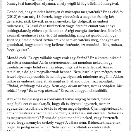
önmagával harcoljon, olyanná, amely végül ki fog békülni önmagával.
Gondolod, hogy mindez könnyen és másnapra megtörténik? Ez az első év
(2012) és van még 18 évetek, hogy elvessétek a magokat és még két
generáció, akik követik az eseményeket. Így dolgozik az emberi
tudatosság. Ez lassú és te türelmetlen vagy. Szintén emiatt van ennyi
boldogtalanság ebben a pillanatban. A régi energia türelmetlen, félreértő,
azonnali eredményt akar és örül mindaddig, amíg azt gondolod, hogy
Isten segít majd neked. Aztán amikor nem az történik meg, ahogyan azt
gondoltad, hogy annak meg kellene történnie, azt mondod:
"Nos, tudtam,
hogy így lesz"
.
Mondd csak! Ez egy vállalás vagy csak egy ábránd? Ez a kommunikáció
túl erős a számodra? Az én szeretetemben azt mondom neked, hogy
csodálatos vagy belül és itt az ideje, hogy ezt te is felfedezd. Amikor
rátalálsz, a dolgok megváltoznak benned. Nem leszel olyan mérges, nem
leszel olyan depressziós és nem fogsz olyan sok mindenre reagálni. Akkor,
mikor az emberek meglátnak majd az új állapotodban, azt mondják:
"Tudod, valahogy más vagy. Nem vagy olyan mérges, nem is reagálsz. Mit
találtál meg? Én is meg akarom!"
És ez az, ahogyan elkezdődik.
Amikor a bölcsesség és a könyörület fénye ragyog belőled, mások
meglátják ezt és azt akarják, hogy ők is ilyenek legyenek, mert ez
egyszerűen csodálatos, békés és olyan megelégedett. Újra megkérdezzük:
amikor mesterek között éltél - bármelyikükkel is -, mit éreztél? Rádnéztek
és megsemmisítettek? Rossz dolgokat mondtak neked, vagy éreztették
veled, hogy mennyire csekély vagy? A válasz nem. Rádnéztek, szerettek
téged, te pedig néma voltál. Néhányan ott voltatok és emlékeztek.