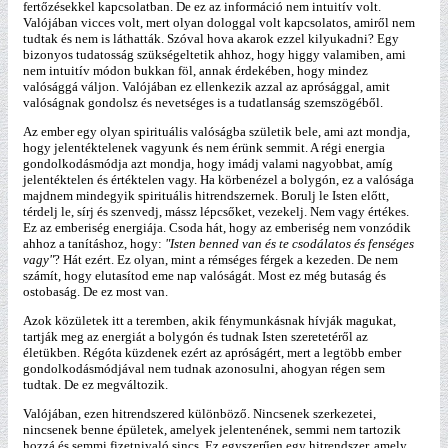
fertőzésekkel kapcsolatban. De ez az információ nem intuitív volt.
Valójában vicces volt, mert olyan dologgal volt kapcsolatos, amiről nem
tudtak és nem is láthatták. Szóval hova akarok ezzel kilyukadni? Egy
bizonyos tudatosság szükségeltetik ahhoz, hogy higgy valamiben, ami
nem intuitív módon bukkan föl, annak érdekében, hogy mindez
valósággá váljon. Valójában ez ellenkezik azzal az aprósággal, amit
valóságnak gondolsz és nevetséges is a tudatlanság szemszögéből.
Az ember egy olyan spirituális valóságba születik bele, ami azt mondja,
hogy jelentéktelenek vagyunk és nem érünk semmit. A régi energia
gondolkodásmódja azt mondja, hogy imádj valami nagyobbat, amíg
jelentéktelen és értéktelen vagy. Ha körbenézel a bolygón, ez a valósága
majdnem mindegyik spirituális hitrendszernek. Borulj le Isten előtt,
térdelj le, sírj és szenvedj, mássz lépcsőket, vezekelj. Nem vagy értékes.
Ez az emberiség energiája. Csoda hát, hogy az emberiség nem vonzódik
ahhoz a tanításhoz, hogy:
"Isten benned van és te csodálatos és fenséges
vagy"
? Hát ezért. Ez olyan, mint a rémséges férgek a kezeden. De nem
számít, hogy elutasítod eme nap valóságát. Most ez még butaság és
ostobaság. De ez most van.
Azok közületek itt a teremben, akik fénymunkásnak hívják magukat,
tartják meg az energiát a bolygón és tudnak Isten szeretetéről az
életükben. Régóta küzdenek ezért az apróságért, mert a legtöbb ember
gondolkodásmódjával nem tudnak azonosulni, ahogyan régen sem
tudtak. De ez megváltozik.
Valójában, ezen hitrendszered különböző. Nincsenek szerkezetei,
nincsenek benne épületek, amelyek jelentenének, semmi nem tartozik
hozzá és semmi fizetnivaló sincs. Ez egyszerűen egy hitrendszer, amely