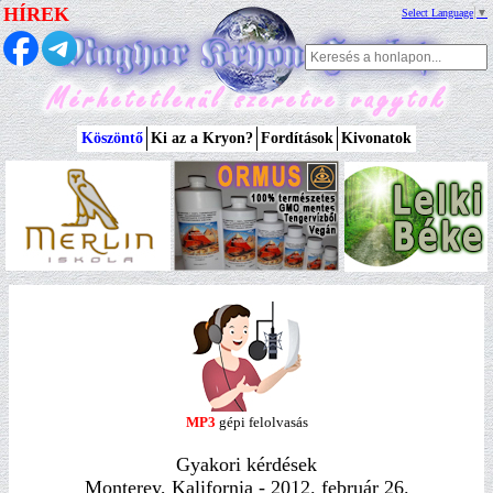
HÍREK
Select Language
▼
Köszöntő
Ki az a Kryon?
Fordítások
Kivonatok
MP3
gépi felolvasás
Gyakori kérdések
Monterey, Kalifornia - 2012. február 26.