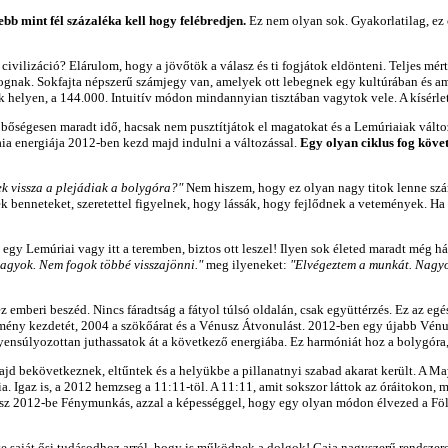
bb mint fél százaléka kell hogy felébredjen.
Ez nem olyan sok. Gyakorlatilag, ez 
vilizáció? Elárulom, hogy a jövőtök a válasz és ti fogjátok eldönteni. Teljes mérté
 fognak. Sokfajta népszerű számjegy van, amelyek ott lebegnek egy kultúrában és a
 helyen, a 144.000. Intuitív módon mindannyian tisztában vagytok vele. A kísérlet
 bőségesen maradt idő, hacsak nem pusztítjátok el magatokat és a Lemúriaiak válto
ia energiája 2012-ben kezd majd indulni a változással.
Egy olyan ciklus fog követ
ek vissza a plejádiak a bolygóra?"
Nem hiszem, hogy ez olyan nagy titok lenne szá
benneteket, szeretettel figyelnek, hogy lássák, hogy fejlődnek a vetemények. Ha m
egy Lemúriai vagy itt a teremben, biztos ott leszel! Ilyen sok életed maradt még h
agyok. Nem fogok többé visszajönni."
meg ilyeneket:
"Elvégeztem a munkát. Nagyo
 emberi beszéd. Nincs fáradtság a fátyol túlsó oldalán, csak együttérzés. Ez az egé
lmény kezdetét, 2004 a szökőárat és a Vénusz Átvonulást. 2012-ben egy újabb Vénu
yensúlyozottan juthassatok át a következő energiába. Ez harmóniát hoz a bolygóra
jd bekövetkeznek, eltűntek és a helyükbe a pillanatnyi szabad akarat került. A M
ia. Igaz is, a 2012 hemzseg a 11:11-töl. A 11:11, amit sokszor láttok az óráitokon, 
tsz 2012-be Fénymunkás, azzal a képességgel, hogy egy olyan módon élvezed a Föld
 te saját ősi tudásodhoz arról, hogy is működnek a dolgok! Gaia nagyszerű rendsze