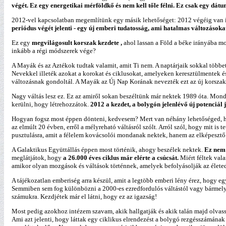
végét. Ez egy energetikai mérföldkő és nem kell tőle félni. Ez csak egy dátu
2012-vel kapcsolatban megemlítünk egy másik lehetőséget: 2012 végéig van id
periódus végét jelenti - egy új emberi tudatosság, ami hatalmas változásoka
Ez egy
megvilágosult korszak kezdete ,
ahol lassan a Föld a béke irányába mo
inkább a régi módszerek vége?
A Mayák és az Aztékok tudtak valamit, amit Ti nem. A naptárjaik sokkal többe
Nevekkel illeték azokat a korokat és ciklusokat, amelyeken keresztülmentek 
változásnak gondoltál. A Mayák az Új Nap Korának nevezték ezt az új korszak
Nagy váltás lesz ez. Ez az amiről sokan beszéltünk már nektek 1989 óta. Mon
kerülni, hogy létrehozzátok.
2012 a kezdet, a bolygón jelenlévő új potenciál
Hogyan fogsz most éppen dönteni, kedvesem? Mert van néhány lehetőséged, ho
az elmúlt 20 évben, erről a mélyreható váltásról szólt. Arról szól, hogy mit is t
pusztulásra, amit a félelem kovácsolói mondanak nektek, hanem az elképesztő i
A Galaktikus Együttállás éppen most történik, ahogy beszélek nektek.
Ez nem 
meglátjátok, hogy
a 26.000 éves ciklus már elérte a csúcsát.
Miért féltek val
amikor olyan mozgások és váltások történnek, amelyek befolyásolják az élete
A tájékozatlan emberiség arra készül, amit a legtöbb emberi lény érez, hogy e
Semmiben sem fog különbözni a 2000-es ezredfordulós váltástól vagy bármely 
számukra. Kezdjétek már el látni, hogy ez az igazság!
Most pedig azokhoz intézem szavam, akik hallgatják és akik talán majd olvas
Ami azt jelenti, hogy láttak egy ciklikus elrendezést a bolygó rezgésszámának 