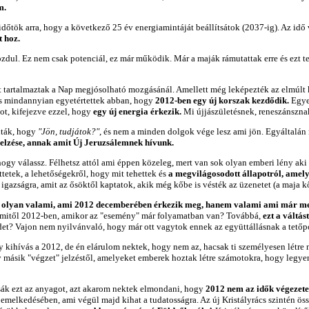
m.
őtök arra, hogy a következő 25 év energiamintáját beállítsátok (2037-ig). Az idő 
t hoz.
zdul. Ez nem csak potenciál, ez már működik. Már a maják rámutattak erre és ezt t
t tartalmaztak a Nap megjósolható mozgásánál. Amellett még leképezték az elmúlt k
és mindannyian egyetértettek abban, hogy
2012-ben egy új korszak kezdődik.
Egyes
ot, kifejezve ezzel, hogy
egy új energia érkezik.
Mi újjászületésnek, reneszánszna
dták, hogy
"Jön, tudjátok?"
, és nem a minden dolgok vége lesz ami jön. Egyáltalá
 jelzése, annak amit Új Jeruzsálemnek hívunk.
gy válassz. Félhetsz attól ami éppen közeleg, mert van sok olyan emberi lény ak
ettetek, a lehetőségekről, hogy mit tehettek és
a megvilágosodott állapotról, amely
gazságra, amit az ősöktől kaptatok, akik még kőbe is vésték az üzenetet (a maja k
olyan valami, ami 2012 decemberében érkezik meg, hanem valami ami már meg
amitől 2012-ben, amikor az "esemény" már folyamatban van? Továbbá,
ezt a váltás
det? Vajon nem nyilvánvaló, hogy már ott vagytok ennek az együttállásnak a tetőp
gy kihívás a 2012, de én elárulom nektek, hogy nem az, hacsak ti személyesen létr
másik "végzet" jelzéstől, amelyeket emberek hoztak létre számotokra, hogy legyen
sák ezt az anyagot, azt akarom nektek elmondani, hogy
2012 nem az idők végezete
emelkedésében, ami végül majd kihat a tudatosságra. Az új Kristályrács szintén össz