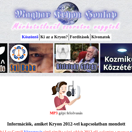
Köszöntő
Ki az a Kryon?
Fordítások
Kivonatok
MP3
gépi felolvasás
Információk, amiket Kryon 2012-vel kapcsolatban mondott
bá Lee Carroll
Végzetgyár
című témába vágó cikkét 2012-ről, valamint a magyar
r