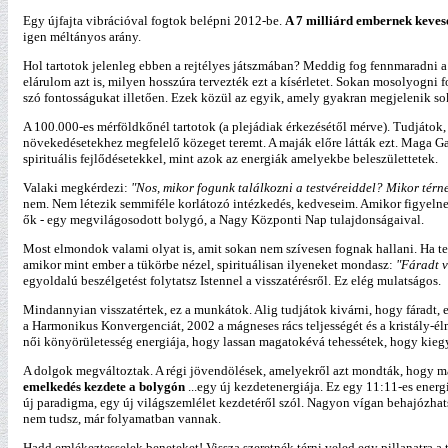
Egy újfajta vibrációval fogtok belépni 2012-be.
A 7 milliárd embernek kevese
igen méltányos arány.
Hol tartotok jelenleg ebben a rejtélyes játszmában? Meddig fog fennmaradni a ci
elárulom azt is, milyen hosszúra tervezték ezt a kísérletet. Sokan mosolyogni
szó fontosságukat illetően. Ezek közül az egyik, amely gyakran megjelenik sok
A 100.000-es mérföldkőnél tartotok (a plejádiak érkezésétől mérve). Tudjátok,
növekedésetekhez megfelelő közeget teremt. A maják előre látták ezt. Maga Ga
spirituális fejlődésetekkel, mint azok az energiák amelyekbe beleszülettetek.
Valaki megkérdezi:
"Nos, mikor fogunk találkozni a testvéreiddel? Mikor térn
nem. Nem létezik semmiféle korlátozó intézkedés, kedveseim. Amikor figyelnek 
ők - egy megvilágosodott bolygó, a Nagy Központi Nap tulajdonságaival.
Most elmondok valami olyat is, amit sokan nem szívesen fognak hallani. Ha te 
amikor mint ember a tükörbe nézel, spirituálisan ilyeneket mondasz:
"Fáradt v
egyoldalú beszélgetést folytatsz Istennel a visszatérésről. Ez elég mulatságos.
Mindannyian visszatértek, ez a munkátok. Alig tudjátok kivárni, hogy fáradt, ez
a Harmonikus Konvergenciát, 2002 a mágneses rács teljességét és a kristály-é
női könyörületesség energiája, hogy lassan magatokévá tehessétek, hogy kieg
A dolgok megváltoztak. A régi jövendölések, amelyekről azt mondták, hogy ma
emelkedés kezdete a bolygón
...egy új kezdetenergiája. Ez egy 11:11-es energ
új paradigma, egy új világszemlélet kezdetéről szól. Nagyon vígan behajózha
nem tudsz, már folyamatban vannak.
Hadd emlékeztesselek beneteket! Vissza szeretnék térni veled egy pillanatra a