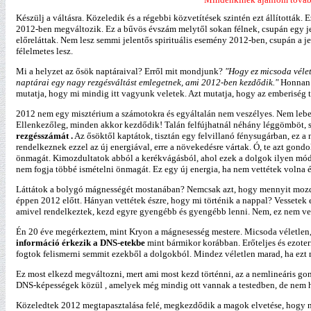
Készülj a váltásra. Közeledik és a régebbi közvetítések szintén ezt állították.
2012-ben megváltozik. Ez a bűvös évszám melytől sokan félnek, csupán egy jel
előreláttak. Nem lesz semmi jelentős spirituális esemény 2012-ben, csupán a j
félelmetes lesz.
Mi a helyzet az ősök naptáraival? Erről mit mondjunk?
"Hogy ez micsoda véle
naptárai egy nagy rezgésváltást emlegetnek, ami 2012-ben kezdődik."
Honnan 
mutatja, hogy mi mindig itt vagyunk veletek. Azt mutatja, hogy az emberiség t
2012 nem egy misztérium a számotokra és egyáltalán nem veszélyes. Nem lebe
Ellenkezőleg, minden akkor kezdődik! Talán felfújhatnál néhány léggömböt, s
rezgésszámát .
Az ősöktől kaptátok, tisztán egy felvillanó fénysugárban, ez a
rendelkeznek ezzel az új energiával, erre a növekedésre vártak. Ó, te azt gond
önmagát. Kimozdultatok abból a kerékvágásból, ahol ezek a dolgok ilyen módon
nem fogja többé ismételni önmagát. Ez egy új energia, ha nem vettétek volna é
Láttátok a bolygó mágnességét mostanában? Nemcsak azt, hogy mennyit mozdult
éppen 2012 előtt. Hányan vettétek észre, hogy mi történik a nappal? Vessetek 
amivel rendelkeztek, kezd egyre gyengébb és gyengébb lenni. Nem, ez nem ves
Én 20 éve megérkeztem, mint Kryon a mágnesesség mestere. Micsoda véletlen,
információ érkezik a DNS-etekbe
mint bármikor korábban. Erőteljes és ezoteri
fogtok felismerni semmit ezekből a dolgokból. Mindez véletlen marad, ha ezt
Ez most elkezd megváltozni, mert ami most kezd történni, az a nemlineáris go
DNS-képességek közül , amelyek még mindig ott vannak a testedben, de nem h
Közeledtek 2012 megtapasztalása felé, megkezdődik a magok elvetése, hogy nö