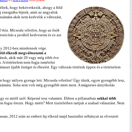
széltek, hogy bekövetkezik, ahogy a föld
j energiába léptek, amit az angyalok
 számára akik nem kedvelik a változást,
2-höz. Micsoda véletlen, hogy az ősök
onicítás a javából kedveseim és ez azt
ogy 2012-ben mindennek vége.
öld elkezdi megváltoztatni a
sok, akik már 20 vagy még több éve
n. A történelem nem fogja ismételni
aszt újabb ínséget és éhezést. Egy változás történik éppen és a történelem
m hogy milyen gyenge lett. Micsoda véletlen! Úgy tűnik, egyre gyengébb lesz,
 számára. Soha sem volt még gyengébb mint most. A mágneses árnyékolás
 ez miről szól. Képessé tesz valamire. Ebben a pillanatban
sokkal több
em fogsz érezni. Hogy miért? Mert tiszteletben tartjuk a szabad választást. Nem
ssan, 2012 után az emberi faj elkezd majd használni néhányat az elveszett