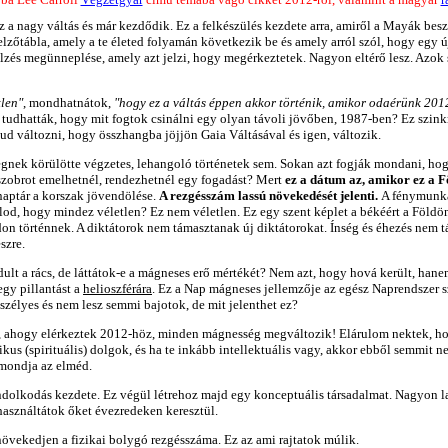
 Ez a nagy váltás és már kezdődik. Ez a felkészülés kezdete arra, amiről a Mayák be
zőtábla, amely a te életed folyamán következik be és amely arról szól, hogy egy ú
elzés megünneplése, amely azt jelzi, hogy megérkeztetek. Nagyon eltérő lesz. Azok
tlen"
, mondhatnátok,
"hogy ez a váltás éppen akkor történik, amikor odaérünk 201
tudhatták, hogy mit fogtok csinálni egy olyan távoli jövőben, 1987-ben? Ez szinkr
ud változni, hogy összhangba jöjjön Gaia Váltásával és igen, változik.
gnek körülötte végzetes, lehangoló történetek sem. Sokan azt fogják mondani, h
zobrot emelhetnél, rendezhetnél egy fogadást? Mert
ez a dátum az, amikor ez a F
 naptár a korszak jövendölése.
A rezgésszám lassú növekedését jelenti.
A fénymunká
olod, hogy mindez véletlen? Ez nem véletlen. Ez egy szent képlet a békéért a Földö
 történnek. A diktátorok nem támasztanak új diktátorokat. Ínség és éhezés nem tám
szre.
 a rács, de láttátok-e a mágneses erő mértékét? Nem azt, hogy hová került, hane
egy pillantást a
helioszférára
. Ez a Nap mágneses jellemzője az egész Naprendszer
zélyes és nem lesz semmi bajotok, de mit jelenthet ez?
 ahogy elérkeztek 2012-höz, minden mágnesség megváltozik! Elárulom nektek, hogy
kus (spirituális) dolgok, és ha te inkább intellektuális vagy, akkor ebből semmit n
 mondja az elméd.
ndolkodás kezdete. Ez végül létrehoz majd egy konceptuális társadalmat. Nagyon la
asználtátok őket évezredeken keresztül.
vekedjen a fizikai bolygó rezgésszáma. Ez az ami rajtatok múlik.