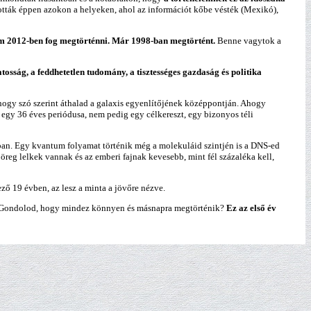
tták éppen azokon a helyeken, ahol az információt kőbe vésték (Mexikó),
 nem 2012-ben fog megtörténni. Már 1998-ban megtörtént.
Benne vagytok a
osság, a feddhetetlen tudomány, a tisztességes gazdaság és politika
hogy szó szerint áthalad a galaxis egyenlítőjének középpontján. Ahogy
 egy 36 éves periódusa, nem pedig egy célkereszt, egy bizonyos téli
bban. Egy kvantum folyamat történik még a molekuláid szintjén is a DNS-ed
öreg lelkek vannak és az emberi fajnak kevesebb, mint fél százaléka kell,
ő 19 évben, az lesz a minta a jövőre nézve.
l. Gondolod, hogy mindez könnyen és másnapra megtörténik?
Ez az első év