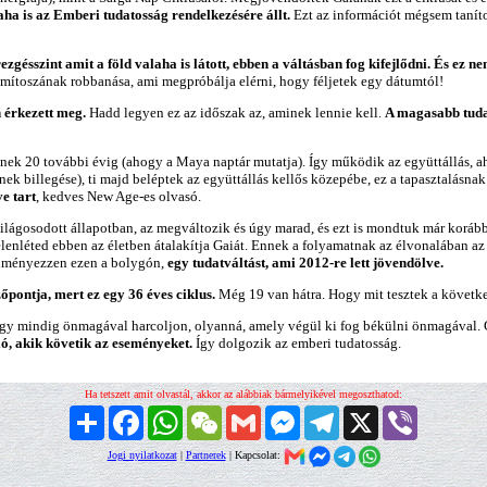
ha is az Emberi tudatosság rendelkezésére állt.
Ezt az információt mégsem taníto
zgésszint amit a föld valaha is látott, ebben a váltásban fog kifejlődni. És ez
 mítoszának robbanása, ami megpróbálja elérni, hogy féljetek egy dátumtól!
 érkezett meg.
Hadd legyen ez az időszak az, aminek lennie kell.
A magasabb tudat
znek 20 további évig (ahogy a Maya naptár mutatja). Így működik az együttállás, a
ek billegése), ti majd beléptek az együttállás kellős közepébe, ez a tapasztalásnak
e tart
, kedves New Age-es olvasó.
egvilágosodott állapotban, az megváltozik és úgy marad, és ezt is mondtuk már korá
lenléted ebben az életben átalakítja Gaiát. Ennek a folyamatnak az élvonalában az 
redményezzen ezen a bolygón,
egy tudatváltást, ami 2012-re lett jövendölve.
pontja, mert ez egy 36 éves ciklus.
Még 19 van hátra. Hogy mit tesztek a következ
hogy mindig önmagával harcoljon, olyanná, amely végül ki fog békülni önmagáva
ó, akik követik az eseményeket.
Így dolgozik az emberi tudatosság.
Ha tetszett amit olvastál, akkor az alábbiak bármelyikével megoszthatod:
Megosztás
Facebook
WhatsApp
WeChat
Gmail
Messenger
Telegram
X
Viber
Jogi nyilatkozat
|
Partnerek
| Kapcsolat: