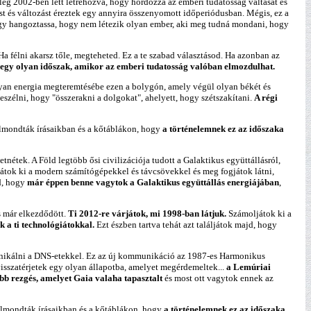
leg 2002-ben lett létrehozva, hogy hordozza az emberi tudatosság váltását és
st és változást éreztek egy annyira összenyomott időperiódusban. Mégis, ez a
hogy hangoztassa, hogy nem létezik olyan ember, aki meg tudná mondani, hogy
 félni akarsz tőle, megteheted. Ez a te szabad választásod. Ha azonban az
 egy olyan időszak, amikor az emberi tudatosság valóban elmozdulhat.
lyan energia megteremtésébe ezen a bolygón, amely végül olyan békét és
szélni, hogy "összerakni a dolgokat", ahelyett, hogy szétszakítani.
A régi
 elmondták írásaikban és a kőtáblákon, hogy
a történelemnek ez az időszaka
nétek. A Föld legtöbb ősi civilizációja tudott a Galaktikus együttállásról,
átok ki a modern számítógépekkel és távcsövekkel és meg fogjátok látni,
jd, hogy
már éppen benne vagytok a Galaktikus együttállás energiájában
,
s már elkezdődött.
Ti 2012-re várjátok, mi 1998-ban látjuk.
Számoljátok ki a
 a ti technológiátokkal.
Ezt észben tartva tehát azt találjátok majd, hogy
munikálni a DNS-etekkel. Ez az új kommunikáció az 1987-es Harmonikus
isszatérjetek egy olyan állapotba, amelyet megérdemeltek...
a Lemúriai
b rezgés, amelyet Gaia valaha tapasztalt
és most ott vagytok ennek az
 elmondták írásaikban és a kőtáblákon, hogy
a történelemnek ez az időszaka