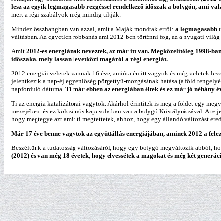
lesz az egyik legmagasabb rezgéssel rendelkező időszak a bolygón, ami vala
mert a régi szabályok még mindig tiltják.
Mindez összhangban van azzal, amit a Maják mondtak erről:
a legmagasabb re
váltásban. Az egyetlen robbanás ami 2012-ben történni fog, az a nyugati világ
Amit
2012-es energiának neveztek, az már itt van. Megközelítőleg 1998-ban
időszaka, mely lassan levetkőzi magáról a régi energiát.
2012 energiái veletek vannak 16 éve, amióta én itt vagyok és még veletek les
jelentkezik a nap-éj egyenlőség pörgettyű-mozgásának hatása (a föld tengelyén
napforduló dátuma.
Ti már ebben az energiában éltek és ez már jó néhány év
Ti az energia katalizátorai vagytok. Akárhol érintitek is meg a földet egy m
mezejében. és ez kölcsönös kapcsolatban van a bolygó Kristályrácsával. A te je
hogy megtegye azt amit ti megtettetek, ahhoz, hogy egy állandó változást e
Már 17 éve benne vagytok az együttállás energiájában, aminek 2012 a felező
Beszéltünk a tudatosság változásáról, hogy egy bolygó megváltozik abból, 
(2012) és van még 18 évetek, hogy elvessétek a magokat és még két generáci