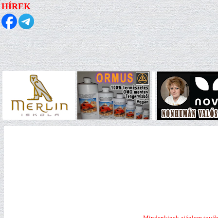
HÍREK
Mindenkinek ajánlom továb