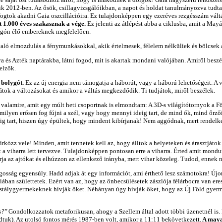
k 2012-ben. Az ősök, csillagvizsgálóikban, a napot és holdat tanulmányozva tudta
 fogtok akadni Gaia oszcillációira. Ez tulajdonképpen egy ezeréves rezgésszám vál
 1.000 éves szakasznak a vége.
Ez jelenti az átlépést abba a ciklusba, amit a Mayá
lygón élő embereknek megfelelően.
aló elmozdulás a fénymunkásokkal, akik értelmesek, félelem nélküliek és bölcsek 
ya és Azték naptárakba, látni fogod, mit is akartak mondani valójában. Amiről besz
elzők.
 bolygót.
Ez az új energia nem támogatja a háborút, vagy a háború lehetőségeit. A v
átok a változásokat és amikor a váltás megkezdődik. Ti tudjátok, miről beszélek.
alamire, amit egy múlt heti csoportnak is elmondtam: A 3D-s világítótornyok a F
lyen erősen fog fújni a szél, vagy hogy mennyi ideig tart, de mind ők, mind őrzői
ig tart, hiszen úgy épültek, hogy mindent kibírjanak! Nem aggódnak, mert rendelke
kózz vele! Minden, amit tennetek kell az, hogy álltok a helyeteken és árasztjátok a 
t a viharra lett tervezve. Tulajdonképpen pontosan erre a viharra. Érted amit mond
rja az ajtókat és elhúzzon az ellenkező irányba, mert vihar közeleg. Tudod, ennek ni
ágosság egyensúly. Hadd adjak át egy információt, ami érthető lesz számotokra! Új
rgiában születtetek. Ezért van az, hogy az önbecsülésetek zászlója félárbocra van 
istálygyermekeknek hívják őket. Néhányan úgy hívják őket, hogy az Új Föld gyer
s?"
Gondolkozzatok metaforikusan, ahogy a Szellem által adott többi üzenetnél is. 
uk). Az utolsó fontos mérés 1987-ben volt, amikor a 11:11 bekövetkezett.
A maya 