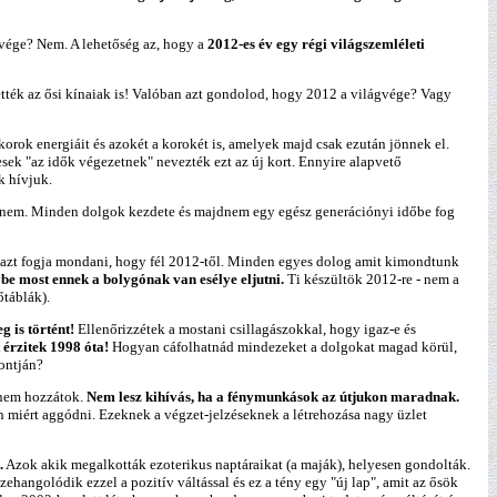
vége? Nem. A lehetőség az, hogy a
2012-es év egy régi világszemléleti
ették az ősi kínaiak is! Valóban azt gondolod, hogy 2012 a világvége? Vagy
orok energiáit és azokét a korokét is, amelyek majd csak ezután jönnek el.
ek "az idők végezetnek" nevezték ezt az új kort. Ennyire alapvető
k hívjuk.
n nem. Minden dolgok kezdete és majdnem egy egész generációnyi időbe fog
i azt fogja mondani, hogy fél 2012-től. Minden egyes dolog amit kimondtunk
be most ennek a bolygónak van esélye eljutni.
Ti készültök 2012-re - nem a
őtáblák).
 is történt!
Ellenőrizzétek a mostani csillagászokkal, hogy igaz-e és
t érzitek 1998 óta!
Hogyan cáfolhatnád mindezeket a dolgokat magad körül,
ontján?
e nem hozzátok.
Nem lesz kihívás, ha a fénymunkások az útjukon maradnak.
 miért aggódni. Ezeknek a végzet-jelzéseknek a létrehozása nagy üzlet
.
Azok akik megalkották ezoterikus naptáraikat (a maják), helyesen gondolták.
ehangolódik ezzel a pozitív váltással és ez a tény egy "új lap", amit az ősök