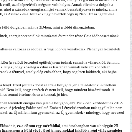
k erről, az elképzelésük mégsem volt helyes. Annak ellenére a dolgok a
tás, ahol a századok energiaszintjei vannak beszabályozva és mindaz ami a
k, az Aztékok és a Toltékok úgy neveztek "egy új Nap". Ez az ígéret és a
a Föld dolgaiban, mint a 3D-ben, mint a többi dimenzióban.
élnek, energiapotenciálok mintázatai és mindez része Gaia időbeosztásának.
áltás és változás az időben, a "régi idő"-re vonatkozik. Néhányan közületek
öldön (a valódi betonból épültek) nem tudnak semmit a viharokról. Semmit.
k látják, hogy közeleg a vihar és tisztában vannak vele amikor odaér.
znek a fénnyel, amely elég erős ahhoz, hogy segítsen bárkinek, aki bajba
fényt. Ezért jöttetek most el erre a bolygóra, ez a feladatotok. A Szellem
unk? Nem kell, hogy értsétek és nem kell, hogy mindent kiszámítsatok. A
ncs semmi értelme, és ez a korszak jó híre.
onnan teremtett energia van jelen a bolygón, ami 1987-ben kezdődött és 2012-
eresztve. A jelenleg Földre születő Emberi Lényeké azonban már egyáltalán nem.
mekei, az Új millennium gyermekei, az Új gyermekek - mindegy, hogy nevezed
Először is,
ez a dátum egy mérföldkő
, ami összhangban van a bolygón 25
üzenet nem a Föld végét jósolja meg, sokkal inkább a régi világszemlélet