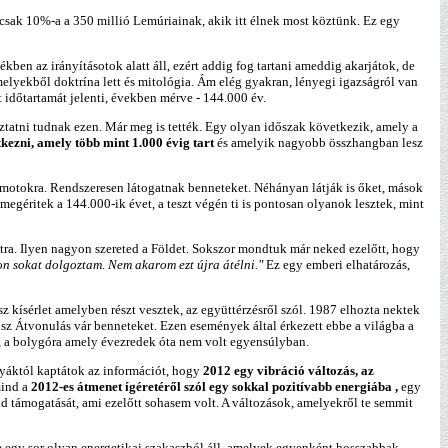
csak 10%-a a 350 millió Lemúriainak, akik itt élnek most köztünk. Ez egy
kben az irányításotok alatt áll, ezért addig fog tartani ameddig akarjátok, de
melyekből doktrína lett és mitológia. Ám elég gyakran, lényegi igazságról van
 időtartamát jelenti, években mérve - 144.000 év.
ztatni tudnak ezen. Már meg is tették. Egy olyan időszak következik, amely a
kezni, amely több mint 1.000 évig tart
és amelyik nagyobb összhangban lesz
motokra. Rendszeresen látogatnak benneteket. Néhányan látják is őket, mások
egéritek a 144.000-ik évet, a teszt végén ti is pontosan olyanok lesztek, mint
átra. Ilyen nagyon szereted a Földet. Sokszor mondtuk már neked ezelőtt, hogy
n sokat dolgoztam. Nem akarom ezt újra átélni."
Ez egy emberi elhatározás,
sz kísérlet amelyben részt vesztek, az együttérzésről szól. 1987 elhozta nektek
sz Átvonulás vár benneteket. Ezen események által érkezett ebbe a világba a
, a bolygóra amely évezredek óta nem volt egyensúlyban.
ayáktól kaptátok az információt, hogy
2012 egy vibráció változás, az
mind a
2012-es átmenet ígéretéről szól egy sokkal pozitívabb energiába ,
egy
 támogatását, ami ezelőtt sohasem volt. A változások, amelyekről te semmit
re egy sor olyan energetikai szakaszból áll, amelyek egyenként hosszabbak