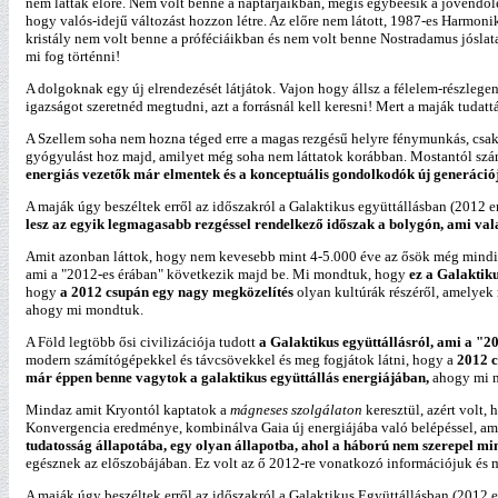
nem láttak előre. Nem volt benne a naptárjaikban, mégis egybeesik a jövendö
hogy valós-idejű változást hozzon létre. Az előre nem látott, 1987-es Harmon
kristály nem volt benne a próféciáikban és nem volt benne Nostradamus jósla
mi fog történni!
A dolgoknak egy új elrendezését látjátok. Vajon hogy állsz a félelem-részleg
igazságot szeretnéd megtudni, azt a forrásnál kell keresni! Mert a maják tuda
A Szellem soha nem hozna téged erre a magas rezgésű helyre fénymunkás, csak
gyógyulást hoz majd, amilyet még soha nem láttatok korábban. Mostantól számít
energiás vezetők már elmentek és a konceptuális gondolkodók új generációj
A maják úgy beszéltek erről az időszakról a Galaktikus együttállásban (2012 
lesz az egyik legmagasabb rezgéssel rendelkező időszak a bolygón, ami vala
Amit azonban láttok, hogy nem kevesebb mint 4-5.000 éve az ősök még mindig re
ami a "2012-es érában" következik majd be. Mi mondtuk, hogy
ez a Galaktiku
hogy
a 2012 csupán egy nagy megközelítés
olyan kultúrák részéről, amelyek 
ahogy mi mondtuk.
A Föld legtöbb ősi civilizációja tudott
a Galaktikus együttállásról, ami a "
modern számítógépekkel és távcsövekkel és meg fogjátok látni, hogy a
2012 c
már éppen benne vagytok a galaktikus együttállás energiájában,
ahogy mi 
Mindaz amit Kryontól kaptatok a
mágneses szolgálaton
keresztül, azért volt
Konvergencia eredménye, kombinálva Gaia új energiájába való belépéssel, amel
tudatosság állapotába, egy olyan állapotba, ahol a háború nem szerepel mint 
egésznek az előszobájában. Ez volt az ő 2012-re vonatkozó információjuk és 
A maják úgy beszéltek erről az időszakról a Galaktikus Együttállásban (2012 