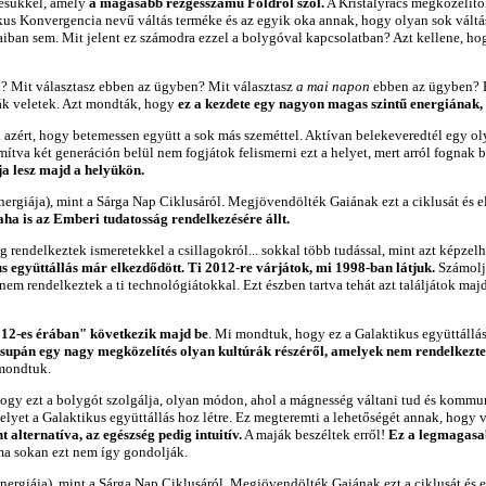
lésükkel, amely
a magasabb rezgésszámú Földről szól.
A Kristályrács megközelítő
ikus Konvergencia nevű váltás terméke és az egyik oka annak, hogy olyan sok váltá
taiban sem. Mit jelent ez számodra ezzel a bolygóval kapcsolatban? Azt kellene, 
en? Mit választasz ebben az ügyben? Mit választasz
a mai napon
ebben az ügyben? Ha
tták veletek. Azt mondták, hogy
ez a kezdete egy nagyon magas szintű energiának,
 azért, hogy betemessen együtt a sok más szeméttel. Aktívan belekeveredtél egy o
va két generáción belül nem fogjátok felismerni ezt a helyet, mert arról fognak be
a lesz majd a helyükön.
energiája), mint a Sárga Nap Ciklusáról. Megjövendölték Gaiának ezt a ciklusát és
ha is az Emberi tudatosság rendelkezésére állt.
ndelkeztek ismeretekkel a csillagokról... sokkal több tudással, mint azt képzelhet
s együttállás már elkezdődött. Ti 2012-re várjátok, mi 1998-ban látjuk.
Számolj
nem rendelkeztek a ti technológiátokkal. Ezt észben tartva tehát azt találjátok ma
2012-es érában" következik majd be
. Mi mondtuk, hogy ez a Galaktikus együttállá
supán egy nagy megközelítés olyan kultúrák részéről, amelyek nem rendelkeztek
mondtuk.
, hogy ezt a bolygót szolgálja, olyan módon, ahol a mágnesség váltani tud és kom
yet a Galaktikus együttállás hoz létre. Ez megteremti a lehetőségét annak, hogy v
alternatíva, az egészség pedig intuitív.
A maják beszéltek erről!
Ez a legmagasab
ma sokan ezt nem így gondolják.
energiája), mint a Sárga Nap Ciklusáról. Megjövendölték Gaiának ezt a ciklusát és