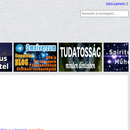
Select Language
▼
ádiós
és
televíziós
interjúkat.