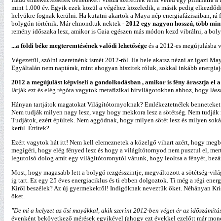
mint 1.000 év. Egyik ezek közül a végéhez közeledik, a másik pedig elkezdődi
helyükre fognak kerülni. Ha kutatni akartok a Maya nép energiafázisaiban, rá
bolygón történik. Már elmondtuk nektek -
2012 egy nagyon hosszú, több mint
remény időszaka lesz, amikor is Gaia egészen más módon kezd vibrálni, a bo
...a földi béke megteremtésének valódi lehetősége
és a 2012-es megújulásba v
Végezetül, szólni szeretnénk ismét 2012-ről. Ha bele akarsz nézni az igazi Ma
Egyáltalán nem naptárak, mint ahogyan hiszitek róluk, sokkal inkább energiaj
2012 a megújulást képviseli a gondolkodásban , amikor is fény árasztja el a
látják ezt és elég régóta vagytok metafizikai hitvilágotokban ahhoz, hogy láss
Hányan tartjátok magatokat Világítótornyoknak? Emlékeztetnélek benneteket v
Nem tudják milyen nagy lesz, vagy hogy mekkora lesz a sötétség. Nem tudják mi
Tudjátok, ezért épültek. Nem aggódnak, hogy milyen sötét lesz és milyen soká
kerül. Értitek?
Ezért vagytok hát itt! Nem kell elemeznetek a közelgő vihart azért, hogy megbir
megígéri, hogy elég fényed lesz és hogy a világítótornyod nem pusztul el, mer
legutolsó dolog amit egy világítótoronytól várunk, hogy leoltsa a fényét, bezá
Most, hogy magasabb lett a bolygó rezgésszintje, megváltozott a sötétség-vil
ig tart. Ez egy 25 éves energiaciklus és ti ebben dolgoztok. Ti még a régi ene
Kiről beszélek? Az új gyermekekről! Indigóknak neveztük őket. Néhányan Kr
őket.
"De mi a helyzet az ősi mayákkal, akik szerint 2012-ben véget ér az időszámítá
évenként bekövetkező mérések egyikével (ahogy ezt évekkel ezelőtt már mondt