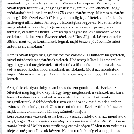
mindenki nyerhet a folyamatban? Micsoda koncepció! Valóban, nem
olyan régen történt. Az, hogy egyesítsétek, amitek van, ahelyett, hogy
szétdaraboljátok, csak az utóbbi 75 évben történt meg. Miért nem történt
ez meg 1.000 évvel ezelőtt? Ehelyett mindig kijelöltétek a határokat és
hadsereget állítottatok fel, hogy biztonságban legyetek. Most, hirtelen
megszületett az az ötlet, hogy országok közös csoportja megossza
forrásait, vámfizetés nélkül kereskedjen egymással és tudatosan közös
védelmet alkalmazzon. Észrevettétek ezt? Nos, álljatok készen ennél is
többre, mert teljes kontinensek fognak majd össze a jövőben. De miért
tartott ez ilyen sokáig?
Nem is olyan régen még gyarmatosítók voltatok. Ti mindezt megtettétek,
mivel mindezek megtörténtek veletek. Hadseregek űztek ki embereket
úgy, hogy ahol megjelentek, ott elvették a földet és annak forrásait. Ez
volt a gondolkodási módja azoknak az időknek. Most azt mondjátok,
hogy:
"Ma már túl vagyunk ezen."
Nem igazán, nem eléggé. De majd túl
lesztek...
Az új ötletek olyan dolgok, amikre sohasem gondoltatok. Ezeket az
ötleteket meg fogjátok kapni, úgy hogy meglesznek a válaszok azokra a
fontos kérdéseitekre, melyek a társadalomban felmerültek mióta
megszülettetek. A felfedezések tiszta vizet hoznak majd minden ember
számára, aki a bolygón él. Olcsón és mindenütt. Ezek az ötletek lesznek
majd, amelyek minden okát megszüntetik majd a
környezetszennyezésnek és ha később visszagondoltok rá, azt mondjátok
majd, hogy:
"Ez a megoldás mindig is a rendelkezésünkre állt. Miért nem
gondoltunk rá? Miért nem tettük meg ezt már régen?"
Mert nem volt itt az
ideje és még nem álltatok készen. Nem vetettétek még el a magokat és