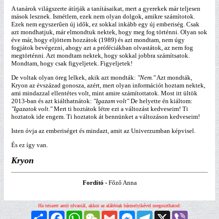
A tanárok világszerte átírják a tanításaikat, mert a gyerekek már teljesen
mások lesznek. Ismétlem, ezek nem olyan dolgok, amikre számítotok.
Ezek nem egyszerűen új idők, ez sokkal inkább egy új emberiség. Csak
azt mondhatjuk, már elmondtuk nektek, hogy meg fog történni. Olyan sok
éve már, hogy eljöttem hozzátok (1989) és azt mondtam, nem úgy
fogjátok bevégezni, ahogy azt a próféciákban olvastátok, az nem fog
megtörténni. Azt mondtam nektek, hogy sokkal jobbra számítsatok.
Mondtam, hogy csak figyeljetek. Figyeljetek!
De voltak olyan öreg lelkek, akik azt mondták:
"Nem."
Azt mondták,
Kryon az évszázad gonosza, azért, mert olyan információt hoztam nektek,
ami mindazzal ellentétes volt, mint amire számítottatok. Most itt ültök
2013-ban és azt kiálthatnátok:
"Igazam volt"
De helyette én kiáltom:
"Igazatok volt."
Mert ti hoztátok létre ezt a változást kedveseim! Ti
hoztatok ide engem. Ti hoztatok át bennünket a változáson kedveseim!
Isten óvja az emberiséget és mindazt, amit az Univerzumban képvisel.
És ez így van.
Kryon
Fordító -
Főző Anna
Ha tetszett amit olvastál, akkor az alábbiak bármelyikével megoszthatod:
Megosztás
Facebook
WhatsApp
WeChat
Gmail
Messenger
Telegram
X
Viber