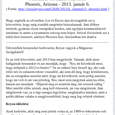
Phoenix, Arizona - 2013. január 6.
( Forrás:
http://www.kryon.com/CHAN 2013/k_channel13_phoenix.html
)
Hogy segítsék az olvasókat, Lee és Kryon újra átvizsgálták ezt a
közvetítést, hogy még tisztább megértést biztosítsanak. Ami élőben
történik, gyakran olyan energiákat hordoz, ami egyfajta kommunikációt
tartalmaz és amire a nyomtatott szöveg nem képes. Szóval élvezzétek ezt a
kibővített üzenetet, amelyet Phoenix-ben, Arizónában lett átadva.
Üdvözöllek benneteket kedveseim, Kryon vagyok a Mágneses
Szolgálattól!
Ez az első közvetítés, ami 2013-ban megjelenik. Vannak, akik most
hallgatnak bennünket és azt mondják, hogy:
"Nos, mi következik most,
hogy átléptük a 2012-es határt?"
Az az emberi lény beszél így, aki csak
előre néz és sohasem tekint visszafelé, aki nem áll meg, hogy körülnézzen,
aki az energiákat aszerint méri, hogy mi következik, nem pedig aszerint,
hogy mi volt és mi van jelenleg. Nos, most nem megyünk annyira előre,
hanem azt mondjuk:
"Álljatok meg és nézzétek meg, mit tettetek eddig."
Mert mielőtt előre néztek, meg kell értenetek, mi van mögöttetek. Ami
mögöttetek van, az a régi energia legyőzése, meghaladva mindazt, amit a
próféciákban valaha is megjövendöltek, hogy meg fog veletek történni.
Kryon időzítése
Azok kedvéért, akik még nem jöttek volna rá, az 1989-es érkezésem volt