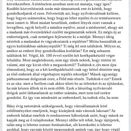
következtében. A történelem azonban nem ezt mutatja, vagy igen?
Korábbi közvetítéseink során már rámutattunk erre és kértük, hogy
gondolkodjatok el ezen. Felvetettük azt, hogy nyilvánvalónak kellene,
hogy legyen számotokra, hogy hogyan lehet repülni és ez természetesen
most ismert is. Most mialatt beszélünk, emberi lények ezrei vannak a
levegőben, egyik helyről a másikra repülve, azzal a módszerrel, ahogy azt
a madarak már évezredekkel ezelőtt megmutatták nektek. Ez mégis új az
emberiségnek, csak nemrégen fejlesztette ki a módját. Mennyi ideig
néztétek a madarakat és vágyakoztatok a repülésre? Mióta használták az
egyes kultúrákban sárkányrepülőt? Ti még fel sem találtátok. Milyen az,
amikor az emberi lény gondolkodása korlátlan? Ezt még sohasem
találtátok fel. Végül, kb. 100 évvel ezelőtt két kerékpárkészítő végre
feltalálta. Most megkérdezem, nem úgy tűnik nektek, hogy történt itt
valami, ami egy kicsit eltér a megszokottól? Tudtátok-e, (és most újra
elmondom), hogy az a két kerékpárkészítő csak egy héttel döntötte meg
az első emberek által végrehajtott repülés rekordját? Mások ugyanúgy
párhuzamosan dolgoztak ezen, a Föld más részén. Tudtátok-e ezt? Ennek
ez az oka: mert a Szellem csak akkor ülteti be az ötleteket és az újításokat,
ha már készen álltok rá és nem előbb. Ezek a látszólag nyilvánvaló
dolgok azért láthatatlanok az ember számára, mert nem tud ezekre
gondolni. Ez így van mindenütt az embereknél, ha tudtok róla, ha nem.
Hány évig tartottátok szükségesnek, hogy városállamaitok köré
erődítményeket emeljetek, hogy kizárjátok más városok lakosait? Az
emberek falakat emeltek és rendszeresen háborúztak azért, hogy mások ne
kapják meg az ő tulajdonukat. Mennyi időbe telt tehát, hogy rájöjjetek,
talán meg is lehetne osztani forrásaitokat, sőt kereskedni is lehetne
azokkal, hogy egymás között megosszátok amitek van, úgy hogy végül