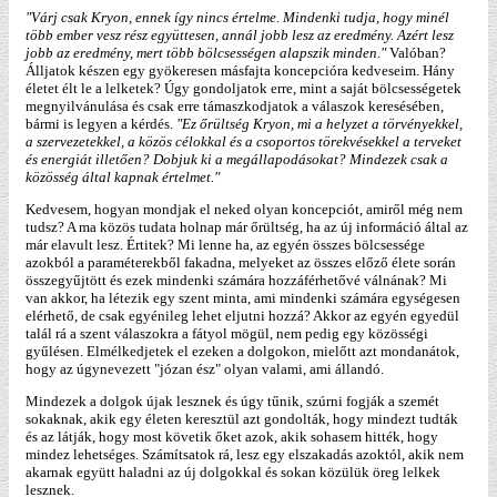
"Várj csak Kryon, ennek így nincs értelme. Mindenki tudja, hogy minél
több ember vesz rész együttesen, annál jobb lesz az eredmény. Azért lesz
jobb az eredmény, mert több bölcsességen alapszik minden."
Valóban?
Álljatok készen egy gyökeresen másfajta koncepcióra kedveseim. Hány
életet élt le a lelketek? Úgy gondoljatok erre, mint a saját bölcsességetek
megnyilvánulása és csak erre támaszkodjatok a válaszok keresésében,
bármi is legyen a kérdés.
"Ez őrültség Kryon, mi a helyzet a törvényekkel,
a szervezetekkel, a közös célokkal és a csoportos törekvésekkel a terveket
és energiát illetően? Dobjuk ki a megállapodásokat? Mindezek csak a
közösség által kapnak értelmet."
Kedvesem, hogyan mondjak el neked olyan koncepciót, amiről még nem
tudsz? A ma közös tudata holnap már őrültség, ha az új információ által az
már elavult lesz. Értitek? Mi lenne ha, az egyén összes bölcsessége
azokból a paraméterekből fakadna, melyeket az összes előző élete során
összegyűjtött és ezek mindenki számára hozzáférhetővé válnának? Mi
van akkor, ha létezik egy szent minta, ami mindenki számára egységesen
elérhető, de csak egyénileg lehet eljutni hozzá? Akkor az egyén egyedül
talál rá a szent válaszokra a fátyol mögül, nem pedig egy közösségi
gyűlésen. Elmélkedjetek el ezeken a dolgokon, mielőtt azt mondanátok,
hogy az úgynevezett "józan ész" olyan valami, ami állandó.
Mindezek a dolgok újak lesznek és úgy tűnik, szúrni fogják a szemét
sokaknak, akik egy életen keresztül azt gondolták, hogy mindezt tudták
és az látják, hogy most követik őket azok, akik sohasem hitték, hogy
mindez lehetséges. Számítsatok rá, lesz egy elszakadás azoktól, akik nem
akarnak együtt haladni az új dolgokkal és sokan közülük öreg lelkek
lesznek.