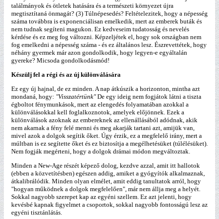
találmányok és ötletek hatására és a természeti környezet újra
megtisztítaná önmagát? (3) Túlnépesedés? Feltételezitek, hogy a népesség
száma továbbra is exponenciálisan emelkedik, mert az emberek buták és
nem tudnak segíteni magukon. Ez kedveseim tudatosság és nevelés
kérdése és ez meg fog változni. Képzeljétek el, hogy sok országban nem
fog emelkedni a népesség száma - és ez általános lesz. Észrevettétek, hogy
néhány gyermek már azon gondolkodik, hogy legyen-e egyáltalán
gyereke? Micsoda gondolkodásmód!
Készülj fel a régi és az új különválására
Ez egy új hajnal, de ez minden. A nap átkúszik a horizonton, mintha azt
mondaná, hogy:
"Visszatértünk"
De egy ideig nem fogjátok látni a tiszta
égboltot fénymunkások, mert az elengedés folyamatában azokkal a
különválásokkal kell foglalkoznotok, amelyek előjönnek. Ezek a
különválások azoknak az embereknek az ellenállásából adódnak, akik
nem akarnak a fény felé menni és meg akarják tartani azt, amijük van,
mivel azok a dolgok segítik őket. Úgy érzik, ez a megfelelő irány, mert a
múltban is ez segítette őket és ez biztosítja a megélhetésüket (túlélésüket).
Nem fogják megérteni, hogy a dolgok drámai módon megváltoztak.
Minden a New-Age részét képező dolog, kezdve azzal, amit itt hallotok
(ebben a közvetítésben) egészen addig, amiket a gyógyítók alkalmaznak,
átkalibrálódik. Minden olyan elmélet, amit eddig tanultatok arról, hogy
"hogyan működnek a dolgok megfelelően", már nem állja meg a helyét.
Sokkal nagyobb szerepet kap az egyéni szellem. Ez azt jelenti, hogy
kevésbé kapnak figyelmet a csoportok, sokkal nagyobb fontosságú lesz az
egyéni tisztánlátás.