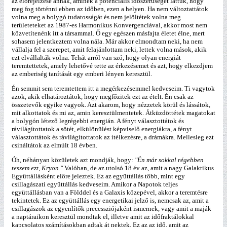
az előrejelzése annak, aminek a potenciális időszerűségét láttuk, hogy
meg fog történni ebben az időben, ezen a helyen. Ha nem változtattátok
volna meg a bolygó tudatosságát és nem jelöltétek volna meg
területeteket az 1987-es Harmonikus Konvergenciával, akkor most nem
közvetítenénk itt a társammal. Ő egy egészen másfajta életet élne, mert
sohasem jelentkeztem volna nála. Már akkor elmondtam neki, ha nem
vállalja fel a szerepet, amit felajánlottam neki, lettek volna mások, akik
ezt elvállalták volna. Tehát arról van szó, hogy olyan energiát
teremtettetek, amely lehetővé tette az érkezésemet és azt, hogy elkezdjem
az emberiség tanítását egy emberi lényen keresztül.
Én semmit sem teremtettem itt a megérkezésemmel kedveseim. Ti vagytok
azok, akik elhatároztátok, hogy megfőzitek ezt az ételt. Én csak az
összetevők egyike vagyok. Azt akarom, hogy nézzetek körül és lássátok,
mit alkottatok és mi az, amin keresztülmentetek. Átküzdöttétek magatokat
a bolygón létező legrégebbi energián. A fényt választottátok és
rávilágítottatok a sötét, elkülönülést képviselő energiákra, a fényt
választottátok és rávilágítottatok az ítélkezésre, a drámákra. Mellesleg ezt
csináltátok az elmúlt 18 évben.
Óh, néhányan közületek azt mondják, hogy:
"Én már sokkal régebben
teszem ezt, Kryon."
Valóban, de az utolsó 18 év az, amit a nagy Galaktikus
Együttállásként előre jeleztek. Ez az együttállás több, mint egy
csillagászati együttállás kedveseim. Amikor a Napotok teljes
együttállásban van a Földdel és a Galaxis közepével, akkor a teremtésre
tekintetek. Ez az együttállás egy energetikai jelző is, nemcsak az, amit a
csillagászok az egyenlítők precessziójaként ismernek, vagy amit a maják
a naptáraikon keresztül mondtak el, illetve amit az időfraktálokkal
kapcsolatos számításokban adtak át nektek. Ez az az idő, amit az