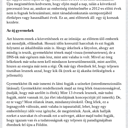
Újra megismétlem kedvesem, hogy eljön majd a nap, talán a következő
precesszió lesz az, amikor az emberiség történelmébe a 2012-es előtti évek
nem is fognak beleszámítani, mint társadalomkutatás szempontjából
életképes vagy használható évek. Ez az, ami előttetek áll: egy új korszak
kezdete.
Az új gyermekek
Azt hiszem ennek a közvetítésnek ez az iróniája: az előttem ülő emberek
azt mondják, elfáradtak. Hosszú időn keresztül harcoltak és ezt fogják
folytatni az átkalibrálás után is. Ahogy átkelnek a fátyolon, ahogy azt
mindig is teszik, gyermekként térnek majd vissza (természetesen), de a
DNS-ük már egészen más lesz, mint ami valaha is volt. Mivel az öreg
lelkeknek már soha nem kell mindazon keresztülmenniük, mint azelőtt,
hiszen az energia már nem a régi. Ők már úgy ébrednek fel, hogy teljesen
tisztában lesznek azzal, hogy kik ők (ezek az új akasha örökségének a
jellemzői).
Gyermekként ők már ismerni és látni fogják a színeket (interdimenzionális
látással). Gyermekként rendelkeznek majd az öreg lélek önazonosságával,
(tudják, hogy már azelőtt is éltek). Mire 13 évesek lesznek, már tudni
fogják, miért vannak itt, (az élet iskolájának koncepcióját jól ismerik). De,
ez te vagy! Most rólatok írtam, mindannyiótokról. Öreg lélek, ez a
legnagyobb változás, amit valaha is tapasztaltál, lehet, hogy egy
emberöltőnyi időt vesz igénybe, de megtörténik. Azok, akik hallják
ezeket a szavakat és olvassák ezt a szöveget, akkor majd tudni fogják,
hogy igazam van és a tudatosságnak egy teljesen új paradigmájában
ébrednek fel újra a Földön.