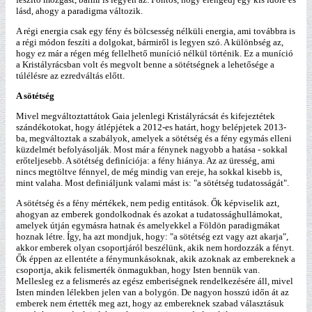
lásd, ahogy a paradigma változik.
A régi energia csak egy fény és bölcsesség nélküli energia, ami továbbra is
a régi módon feszíti a dolgokat, bármiről is legyen szó. A különbség az,
hogy ez már a régen még fellelhető muníció nélkül történik. Ez a muníció
a Kristályrácsban volt és megvolt benne a sötétségnek a lehetősége a
túlélésre az ezredváltás előtt.
A sötétség
Mivel megváltoztattátok Gaia jelenlegi Kristályrácsát és kifejeztétek
szándékotokat, hogy átlépjétek a 2012-es határt, hogy belépjetek 2013-
ba, megváltoztak a szabályok, amelyek a sötétség és a fény egymás elleni
küzdelmét befolyásolják. Most már a fénynek nagyobb a hatása - sokkal
erőteljesebb. A sötétség definíciója: a fény hiánya. Az az üresség, ami
nincs megtöltve fénnyel, de még mindig van ereje, ha sokkal kisebb is,
mint valaha. Most definiáljunk valami mást is: "a sötétség tudatosságát".
A sötétség és a fény mértékek, nem pedig entitások. Ők képviselik azt,
ahogyan az emberek gondolkodnak és azokat a tudatossághullámokat,
amelyek útján egymásra hatnak és amelyekkel a Földön paradigmákat
hoznak létre. Így, ha azt mondjuk, hogy: "a sötétség ezt vagy azt akarja",
akkor emberek olyan csoportjáról beszélünk, akik nem hordozzák a fényt.
Ők éppen az ellentéte a fénymunkásoknak, akik azoknak az embereknek a
csoportja, akik felismerték önmagukban, hogy Isten bennük van.
Mellesleg ez a felismerés az egész emberiségnek rendelkezésére áll, mivel
Isten minden lélekben jelen van a bolygón. De nagyon hosszú időn át az
emberek nem értették meg azt, hogy az embereknek szabad választásuk