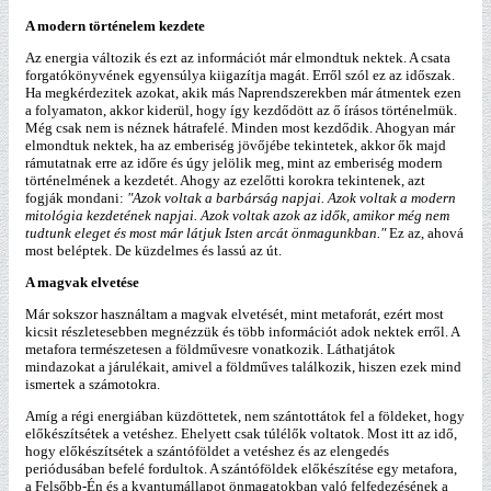
A modern történelem kezdete
Az energia változik és ezt az információt már elmondtuk nektek. A csata
forgatókönyvének egyensúlya kiigazítja magát. Erről szól ez az időszak.
Ha megkérdezitek azokat, akik más Naprendszerekben már átmentek ezen
a folyamaton, akkor kiderül, hogy így kezdődött az ő írásos történelmük.
Még csak nem is néznek hátrafelé. Minden most kezdődik. Ahogyan már
elmondtuk nektek, ha az emberiség jövőjébe tekintetek, akkor ők majd
rámutatnak erre az időre és úgy jelölik meg, mint az emberiség modern
történelmének a kezdetét. Ahogy az ezelőtti korokra tekintenek, azt
fogják mondani:
"Azok voltak a barbárság napjai. Azok voltak a modern
mitológia kezdetének napjai. Azok voltak azok az idők, amikor még nem
tudtunk eleget és most már látjuk Isten arcát önmagunkban."
Ez az, ahová
most beléptek. De küzdelmes és lassú az út.
A magvak elvetése
Már sokszor használtam a magvak elvetését, mint metaforát, ezért most
kicsit részletesebben megnézzük és több információt adok nektek erről. A
metafora természetesen a földművesre vonatkozik. Láthatjátok
mindazokat a járulékait, amivel a földműves találkozik, hiszen ezek mind
ismertek a számotokra.
Amíg a régi energiában küzdöttetek, nem szántottátok fel a földeket, hogy
előkészítsétek a vetéshez. Ehelyett csak túlélők voltatok. Most itt az idő,
hogy előkészítsétek a szántóföldet a vetéshez és az elengedés
periódusában befelé fordultok. A szántóföldek előkészítése egy metafora,
a Felsőbb-Én és a kvantumállapot önmagatokban való felfedezésének a