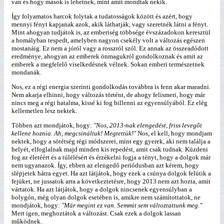
van és hogy mások is lehetnek, mint amit mondtak nekik.
Így folyamatos harcok folytak a tudatosságok között és azért, hogy
mennyi fényt kapjanak azok, akik láthatják, vagy szeretnék látni a fényt.
Mint ahogyan tudjátok is, az emberiség többsége évszázadokon keresztül
a homályban tespedt, amelyben nagyon csekély volt a változás egészen
mostanáig. Ez nem a jóról vagy a rosszról szól. Ez annak az összeadódott
eredménye, ahogyan az emberek önmagukról gondolkoznak és amit az
emberek a megfelelő viselkedésnek vélnek. Sokan emberi természetnek
mondanák.
Nos, ez a régi energia szerinti gondolkodás továbbra is fenn akar maradni.
Nem akarja elhinni, hogy változás történt, de ahogy felismeri, hogy már
nincs meg a régi hatalma, kissé ki fog billenni az egyensúlyából. Ez elég
kellemetlen lesz nektek.
Többen azt mondjátok, hogy:
"Nos, 2013-nak elengedést, friss levegőt
kellene hoznia. Ah, megcsináltuk! Megtettük!"
Nos, el kell, hogy mondjam
nektek, hogy a sötétség régi módszerei, mint egy gyerek, aki nem találja a
helyét, elfoglalnak majd minden kis repedést, amit csak tudnak. Küzdeni
fog az életéért és a túlélésért és érzékelni fogja a tényt, hogy a dolgok már
nem ugyanazok. Így, ebben az elengedő periódusban azt kérem, hogy
slépjetek hátra egyet. Ha azt látjátok, hogy ezek a csúnya dolgok felütik a
fejüket, ne jussatok arra a következtetésre, hogy 2013 nem azt hozta, amit
vártatok. Ha azt látjátok, hogy a dolgok nincsenek egyensúlyban a
bolygón, még olyan dolgok esetében is, amikre nem számítottatok, ne
mondjátok, hogy:
"Már megint ez van. Semmit sem változtattunk meg."
Mert igen, meghoztátok a változást. Csak ezek a dolgok lassan
működnek.