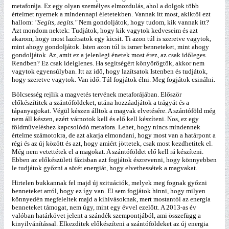
metaforája. Ez egy olyan személyes elmozdulás, ahol a dolgok több
értelmet nyernek a mindennapi életetekben. Vannak itt most, akiktől ezt
hallom:
"Segíts, segíts."
Nem gondoljátok, hogy tudom, kik vannak itt?
Azt mondom nektek: Tudjátok, hogy kik vagytok kedveseim és azt
akarom, hogy most lazítsatok egy kicsit. Ti azon túl is szeretve vagytok,
mint ahogy gondoljátok. Isten azon túl is ismer benneteket, mint ahogy
gondoljátok. Az, amit ez a jelenlegi énetek most érez, az csak időleges.
Rendben? Ez csak ideiglenes. Ha segítségért könyörögtök, akkor nem
vagytok egyensúlyban. Itt az idő, hogy lazítsatok Istenben és tudjátok,
hogy szeretve vagytok. Van idő. Túl fogjátok élni. Meg fogjátok csinálni.
Bölcsesség rejlik a magvetés tervének metaforájában. Először
előkészítitek a szántóföldeket, utána hozzáadjátok a trágyát és a
tápanyagokat. Végül készen álltok a magvak elvetésére. A szántóföld még
nem áll készen, ezért várnotok kell és elő kell készíteni. Nos, ez egy
földműveléshez kapcsolódó metafora. Lehet, hogy nincs mindennek
értelme számotokra, de azt akarja elmondani, hogy most van a határpont a
régi és az új között és azt, hogy amiért jöttetek, csak most kezdhetitek el.
Még nem vetettétek el a magokat. A szántóföldet elő kell rá készíteni.
Ebben az előkészületi fázisban azt fogjátok észrevenni, hogy könnyebben
le tudjátok győzni a sötét energiát, hogy elvethessétek a magvakat.
Hirtelen bukkannak fel majd új szituációk, melyek meg fognak győzni
benneteket arról, hogy ez így van. El sem fogjátok hinni, hogy milyen
könnyedén megfeleltek majd a kihívásoknak, mert mostantól az energia
benneteket támogat, nem úgy, mint egy évvel ezelőtt. A 2013-as év
valóban határkövet jelent a szándék szempontjából, ami összefügg a
kinyilvánítással. Elkezditek előkészíteni a szántóföldeket az új energia