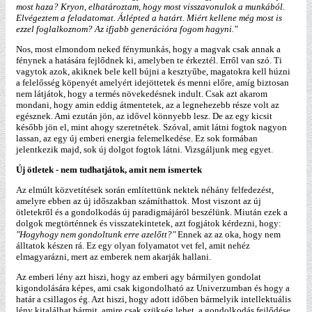
most haza? Kryon, elhatároztam, hogy most visszavonulok a munkából.
Elvégeztem a feladatomat. Átlépted a határt. Miért kellene még most is
ezzel foglalkoznom? Az ifjabb generációra fogom hagyni."
Nos, most elmondom neked fénymunkás, hogy a magvak csak annak a
fénynek a hatására fejlődnek ki, amelyben te érkeztél. Erről van szó. Ti
vagytok azok, akiknek bele kell bújni a kesztyűbe, magatokra kell húzni
a felelősség köpenyét amelyért idejöttetek és menni előre, amíg biztosan
nem látjátok, hogy a termés növekedésnek indult. Csak azt akarom
mondani, hogy amin eddig átmentetek, az a legnehezebb része volt az
egésznek. Ami ezután jön, az idővel könnyebb lesz. De az egy kicsit
később jön el, mint ahogy szeretnétek. Szóval, amit látni fogtok nagyon
lassan, az egy új emberi energia felemelkedése. Ez sok formában
jelentkezik majd, sok új dolgot fogtok látni. Vizsgáljunk meg egyet.
Új ötletek - nem tudhatjátok, amit nem ismertek
Az elmúlt közvetítések során említettünk nektek néhány felfedezést,
amelyre ebben az új időszakban számíthattok. Most viszont az új
ötletekről és a gondolkodás új paradigmájáról beszélünk. Miután ezek a
dolgok megtörténnek és visszatekintetek, azt fogjátok kérdezni, hogy:
"Hogyhogy nem gondoltunk erre azelőtt?"
Ennek az az oka, hogy nem
álltatok készen rá. Ez egy olyan folyamatot vet fel, amit nehéz
elmagyarázni, mert az emberek nem akarják hallani.
Az emberi lény azt hiszi, hogy az emberi agy bármilyen gondolat
kigondolására képes, ami csak kigondolható az Univerzumban és hogy a
határ a csillagos ég. Azt hiszi, hogy adott időben bármelyik intellektuális
lény kitalálhat bármit, amire csak szükség lehet, a gondolkodás fejlődése