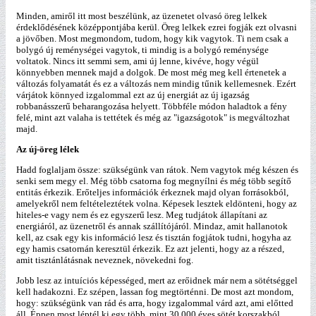
Minden, amiről itt most beszélünk, az üzenetet olvasó öreg lelkek
érdeklődésének középpontjába kerül. Öreg lelkek ezrei fogják ezt olvasni
a jövőben. Most megmondom, tudom, hogy kik vagytok. Ti nem csak a
bolygó új reménységei vagytok, ti mindig is a bolygó reménysége
voltatok. Nincs itt semmi sem, ami új lenne, kivéve, hogy végül
könnyebben mennek majd a dolgok. De most még meg kell értenetek a
változás folyamatát és ez a változás nem mindig tűnik kellemesnek. Ezért
várjátok könnyed izgalommal ezt az új energiát az új igazság
robbanásszerű beharangozása helyett. Többféle módon haladtok a fény
felé, mint azt valaha is tettétek és még az "igazságotok" is megváltozhat
majd.
Az új-öreg lélek
Hadd foglaljam össze: szükségünk van rátok. Nem vagytok még készen és
senki sem megy el. Még több csatorna fog megnyílni és még több segítő
entitás érkezik. Erőteljes információk érkeznek majd olyan forrásokból,
amelyekről nem feltételeztétek volna. Képesek lesztek eldönteni, hogy az
hiteles-e vagy nem és ez egyszerű lesz. Meg tudjátok állapítani az
energiáról, az üzenetről és annak szállítójáról. Mindaz, amit hallanotok
kell, az csak egy kis információ lesz és tisztán fogjátok tudni, hogyha az
egy hamis csatornán keresztül érkezik. Ez azt jelenti, hogy az a részed,
amit tisztánlátásnak neveznek, növekedni fog.
Jobb lesz az intuíciós képességed, mert az erőidnek már nem a sötétséggel
kell hadakozni. Ez szépen, lassan fog megtörténni. De most azt mondom,
hogy: szükségünk van rád és arra, hogy izgalommal várd azt, ami előtted
áll. Éppen most léptél ki egy több, mint 30.000 éves sötét korszakból.