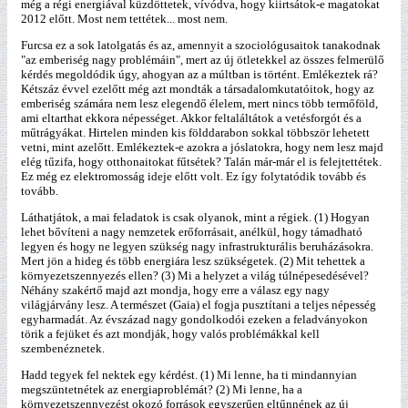
még a régi energiával küzdöttetek, vívódva, hogy kiirtsátok-e magatokat
2012 előtt. Most nem tettétek... most nem.
Furcsa ez a sok latolgatás és az, amennyit a szociológusaitok tanakodnak
"az emberiség nagy problémáin", mert az új ötletekkel az összes felmerülő
kérdés megoldódik úgy, ahogyan az a múltban is történt. Emlékeztek rá?
Kétszáz évvel ezelőtt még azt mondták a társadalomkutatóitok, hogy az
emberiség számára nem lesz elegendő élelem, mert nincs több termőföld,
ami eltarthat ekkora népességet. Akkor feltaláltátok a vetésforgót és a
műtrágyákat. Hirtelen minden kis földdarabon sokkal többször lehetett
vetni, mint azelőtt. Emlékeztek-e azokra a jóslatokra, hogy nem lesz majd
elég tűzifa, hogy otthonaitokat fűtsétek? Talán már-már el is felejtettétek.
Ez még ez elektromosság ideje előtt volt. Ez így folytatódik tovább és
tovább.
Láthatjátok, a mai feladatok is csak olyanok, mint a régiek. (1) Hogyan
lehet bővíteni a nagy nemzetek erőforrásait, anélkül, hogy támadható
legyen és hogy ne legyen szükség nagy infrastrukturális beruházásokra.
Mert jön a hideg és több energiára lesz szükségetek. (2) Mit tehettek a
környezetszennyezés ellen? (3) Mi a helyzet a világ túlnépesedésével?
Néhány szakértő majd azt mondja, hogy erre a válasz egy nagy
világjárvány lesz. A természet (Gaia) el fogja pusztítani a teljes népesség
egyharmadát. Az évszázad nagy gondolkodói ezeken a feladványokon
törik a fejüket és azt mondják, hogy valós problémákkal kell
szembenéznetek.
Hadd tegyek fel nektek egy kérdést. (1) Mi lenne, ha ti mindannyian
megszüntetnétek az energiaproblémát? (2) Mi lenne, ha a
környezetszennyezést okozó források egyszerűen eltűnnének az új