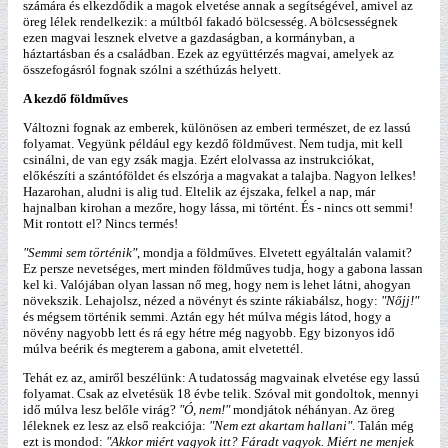
számára és elkezdődik a magok elvetése annak a segítségével, amivel az
öreg lélek rendelkezik: a múltból fakadó bölcsesség. A bölcsességnek
ezen magvai lesznek elvetve a gazdaságban, a kormányban, a
háztartásban és a családban. Ezek az együttérzés magvai, amelyek az
összefogásról fognak szólni a széthúzás helyett.
A kezdő földműves
Változni fognak az emberek, különösen az emberi természet, de ez lassú
folyamat. Vegyünk például egy kezdő földművest. Nem tudja, mit kell
csinálni, de van egy zsák magja. Ezért elolvassa az instrukciókat,
előkészíti a szántóföldet és elszórja a magvakat a talajba. Nagyon lelkes!
Hazarohan, aludni is alig tud. Eltelik az éjszaka, felkel a nap, már
hajnalban kirohan a mezőre, hogy lássa, mi történt. És - nincs ott semmi!
Mit rontott el? Nincs termés!
"Semmi sem történik"
, mondja a földműves. Elvetett egyáltalán valamit?
Ez persze nevetséges, mert minden földműves tudja, hogy a gabona lassan
kel ki. Valójában olyan lassan nő meg, hogy nem is lehet látni, ahogyan
növekszik. Lehajolsz, nézed a növényt és szinte rákiabálsz, hogy:
"Nőjj!"
és mégsem történik semmi. Aztán egy hét múlva mégis látod, hogy a
növény nagyobb lett és rá egy hétre még nagyobb. Egy bizonyos idő
múlva beérik és megterem a gabona, amit elvetettél.
Tehát ez az, amiről beszélünk: A tudatosság magvainak elvetése egy lassú
folyamat. Csak az elvetésük 18 évbe telik. Szóval mit gondoltok, mennyi
idő múlva lesz belőle virág?
"Ó, nem!"
mondjátok néhányan. Az öreg
léleknek ez lesz az első reakciója:
"Nem ezt akartam hallani"
. Talán még
ezt is mondod:
"Akkor miért vagyok itt? Fáradt vagyok. Miért ne menjek