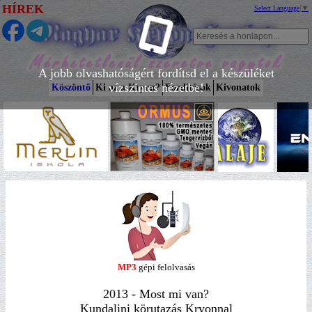
HÍREK
Select Language
▼
A jobb olvashatóságért fordítsd el a készüléket
vízszintes nézetbe!
Köszöntő
Ki az a Kryon?
Fordítások
Kivonatok
MP3
gépi felolvasás
2013 - Most mi van?
Kundalini körutazás Kryonnal