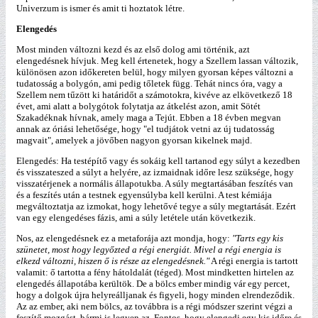
Univerzum is ismer és amit ti hoztatok létre.
Elengedés
Most minden változni kezd és az első dolog ami történik, azt
elengedésnek hívjuk. Meg kell értenetek, hogy a Szellem lassan változik,
különösen azon időkereten belül, hogy milyen gyorsan képes változni a
tudatosság a bolygón, ami pedig tőletek függ. Tehát nincs óra, vagy a
Szellem nem tűzött ki határidőt a számotokra, kivéve az elkövetkező 18
évet, ami alatt a bolygótok folytatja az átkelést azon, amit Sötét
Szakadéknak hívnak, amely maga a Tejút. Ebben a 18 évben megvan
annak az óriási lehetősége, hogy "el tudjátok vetni az új tudatosság
magvait", amelyek a jövőben nagyon gyorsan kikelnek majd.
Elengedés: Ha testépítő vagy és sokáig kell tartanod egy súlyt a kezedben
és visszateszed a súlyt a helyére, az izmaidnak időre lesz szüksége, hogy
visszatérjenek a normális állapotukba. A súly megtartásában feszítés van
és a feszítés után a testnek egyensúlyba kell kerülni. A test kémiája
megváltoztatja az izmokat, hogy lehetővé tegye a súly megtartását. Ezért
van egy elengedéses fázis, ami a súly letétele után következik.
Nos, az elengedésnek ez a metaforája azt mondja, hogy:
"Tarts egy kis
szünetet, most hogy legyőzted a régi energiát. Mivel a régi energia is
elkezd változni, hiszen ő is része az elengedésnek."
A régi energia is tartott
valamit: ő tartotta a fény hátoldalát (téged). Most mindketten hirtelen az
elengedés állapotába kerültök. De a bölcs ember mindig vár egy percet,
hogy a dolgok újra helyreálljanak és figyeli, hogy minden elrendeződik.
Az az ember, aki nem bölcs, az továbbra is a régi módszer szerint végzi a
feszítő mozgást, bármi is legyen az. Fontos, hogy elengedj egy kis időre és