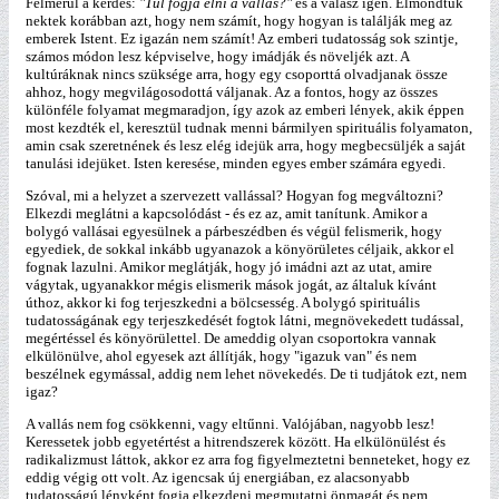
Felmerül a kérdés:
"Túl fogja élni a vallás?"
és a válasz igen. Elmondtuk
nektek korábban azt, hogy nem számít, hogy hogyan is találják meg az
emberek Istent. Ez igazán nem számít! Az emberi tudatosság sok szintje,
számos módon lesz képviselve, hogy imádják és növeljék azt. A
kultúráknak nincs szüksége arra, hogy egy csoporttá olvadjanak össze
ahhoz, hogy megvilágosodottá váljanak. Az a fontos, hogy az összes
különféle folyamat megmaradjon, így azok az emberi lények, akik éppen
most kezdték el, keresztül tudnak menni bármilyen spirituális folyamaton,
amin csak szeretnének és lesz elég idejük arra, hogy megbecsüljék a saját
tanulási idejüket. Isten keresése, minden egyes ember számára egyedi.
Szóval, mi a helyzet a szervezett vallással? Hogyan fog megváltozni?
Elkezdi meglátni a kapcsolódást - és ez az, amit tanítunk. Amikor a
bolygó vallásai egyesülnek a párbeszédben és végül felismerik, hogy
egyediek, de sokkal inkább ugyanazok a könyörületes céljaik, akkor el
fognak lazulni. Amikor meglátják, hogy jó imádni azt az utat, amire
vágytak, ugyanakkor mégis elismerik mások jogát, az általuk kívánt
úthoz, akkor ki fog terjeszkedni a bölcsesség. A bolygó spirituális
tudatosságának egy terjeszkedését fogtok látni, megnövekedett tudással,
megértéssel és könyörülettel. De ameddig olyan csoportokra vannak
elkülönülve, ahol egyesek azt állítják, hogy "igazuk van" és nem
beszélnek egymással, addig nem lehet növekedés. De ti tudjátok ezt, nem
igaz?
A vallás nem fog csökkenni, vagy eltűnni. Valójában, nagyobb lesz!
Keressetek jobb egyetértést a hitrendszerek között. Ha elkülönülést és
radikalizmust láttok, akkor ez arra fog figyelmeztetni benneteket, hogy ez
eddig végig ott volt. Az igencsak új energiában, ez alacsonyabb
tudatosságú lényként fogja elkezdeni megmutatni önmagát és nem