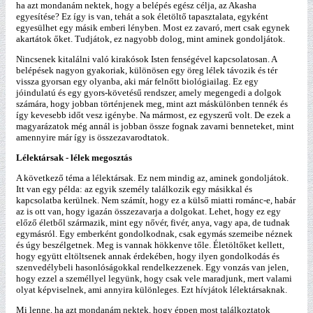
ha azt mondanám nektek, hogy a belépés egész célja, az Akasha
egyesítése? Ez így is van, tehát a sok életöltő tapasztalata, egyként
egyesülhet egy másik emberi lényben. Most ez zavaró, mert csak egynek
akartátok őket. Tudjátok, ez nagyobb dolog, mint aminek gondoljátok.
Nincsenek kitalálni való kirakósok Isten fenségével kapcsolatosan. A
belépések nagyon gyakoriak, különösen egy öreg lélek távozik és tér
vissza gyorsan egy olyanba, aki már felnőtt biológiailag. Ez egy
jóindulatú és egy gyors-követésű rendszer, amely megengedi a dolgok
számára, hogy jobban történjenek meg, mint azt máskülönben tennék és
így kevesebb időt vesz igénybe. Na mármost, ez egyszerű volt. De ezek a
magyarázatok még annál is jobban össze fognak zavarni benneteket, mint
amennyire már így is összezavarodtatok.
Lélektársak - lélek megosztás
A következő téma a lélektársak. Ez nem mindig az, aminek gondoljátok.
Itt van egy példa: az egyik személy találkozik egy másikkal és
kapcsolatba kerülnek. Nem számít, hogy ez a külső miatti románc-e, habár
az is ott van, hogy igazán összezavarja a dolgokat. Lehet, hogy ez egy
előző életből származik, mint egy nővér, fivér, anya, vagy apa, de tudnak
egymásról. Egy emberként gondolkodnak, csak egymás szemeibe néznek
és úgy beszélgetnek. Meg is vannak hökkenve tőle. Életöltőket kellett,
hogy együtt eltöltsenek annak érdekében, hogy ilyen gondolkodás és
szenvedélybeli hasonlóságokkal rendelkezzenek. Egy vonzás van jelen,
hogy ezzel a személlyel legyünk, hogy csak vele maradjunk, mert valami
olyat képviselnek, ami annyira különleges. Ezt hívjátok lélektársaknak.
Mi lenne, ha azt mondanám nektek, hogy éppen most találkoztatok