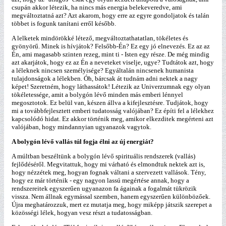
csupán akkor létezik, ha nincs más energia belekeveredve, ami
megváltoztatná azt? Azt akarom, hogy erre az egyre gondoljatok és talán
többet is fogunk tanítani erről később.
A lelketek mindörökké létező, megváltoztathatatlan, tökéletes és
gyönyörű. Minek is hívjátok? Felsőbb-Én? Ez egy jó elnevezés. Ez az az
Én, ami magasabb szinten rezeg, mint ti - Isten egy része. De még mindig
azt akarjátok, hogy ez az Én a neveteket viselje, ugye? Tudtátok azt, hogy
a léleknek nincsen személyisége? Egyáltalán nincsenek humanista
tulajdonságok a lélekben. Óh, bárcsak át tudnám adni nektek a nagy
képet! Szeretném, hogy láthassátok! Létezik az Univerzumnak egy olyan
tökéletessége, amit a bolygón lévő minden más emberi lénnyel
megosztotok. Ez belül van, készen állva a kifejlesztésre. Tudjátok, hogy
mi a továbbfejlesztett emberi tudatosság valójában? Ez építi fel a lélekhez
kapcsolódó hidat. Ez akkor történik meg, amikor elkezditek megérteni azt
valójában, hogy mindannyian ugyanazok vagytok.
A bolygón lévő vallás túl fogja élni az új energiát?
A múltban beszéltünk a bolygón lévő spirituális rendszerek (vallás)
fejlődéséről. Megvitattuk, hogy mi várható és elmondtuk nektek azt is,
hogy nézzétek meg, hogyan fognak váltani a szervezett vallások. Tény,
hogy ez már történik - egy nagyon lassú megértése annak, hogy a
rendszereitek egyszerűen ugyanazon fa ágainak a fogalmát tükrözik
vissza. Nem állnak egymással szemben, hanem egyszerűen különbözőek.
Újra meghatározzuk, mert ez mutatja meg, hogy miképp játszik szerepet a
közösségi lélek, hogyan vesz részt a tudatosságban.