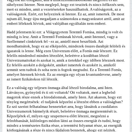
ráhelyezni Istenre. Nem meglepő, hogy ezt teszitek és nincs ítélkezés sem,
mert ez minden, amit a vezetésetekre használhattok. A valóságotok, az a
valóságotok. Ezért, ezt helyezitek rá Istenre. Ez az, amit ismertek. De most
rajtam áll, hogy újra megadjam a számotokra a magyarázatot arról, amit az
emberi léleknek hívtok, ami valójában egyáltalán nem emberi.
Hadd jelentsem ki ezt: a Világegyetem Teremtő Forrása, mindig is volt és
mindig is lesz. Amit a Teremtő Forrásnak hívtok, amit Istennel, vagy a
Szellemmel címkéztek fel - ez az, amiről most beszélünk. Azt
mondhatnátok, hogy ez az elképzelés, mindezek összes darabját felöleli és
igazatok is lenne. Még ezen Univerzum előtt, a Forrás már létezett. Ez
felelős mindenhol minden létezőért, beleértve a korábban létező
Univerzumaitokat és azokat is, amik a tietekkel egy időben léteznek most.
Ez felelős azokért a dolgokért, amiket ismertek és azokért is, amikről
semmit sem tudtok és soha nem is fogtok megtudni. Ez a Teremtő Forrás,
amelyet Istennek hívtok. Ez az energia egy olyan kvantumlevese, amely
az ismert fizikátokon túl létezik.
Ez a valóság egy teljesen önmaga által létező birodalma, ami Isten.
Látványos, gyönyörű és ti ott voltatok! Ott voltatok, mert a legbelső
magotok része ennek a birodalomnak, amely Isten. Azt akarom, hogy ezt
tényleg megértsétek: el tudjátok képzelni a létezést ebben a valóságban?
Ez szó szerint felhatalmaz benneteket arra, hogy lássátok a csodálatos
Univerzumotok bármelyik részét, beleértve önmaga megteremtését is.
Képzeljétek el, milyen egy szupernova előtt létezni, megnézni a
felrobbanását, különleges módon látni az összes energiát és tudni, hogy
mindez a természetes fizika része, a teremtési folyamat része, az energiák
körforgásának a része és nincs fájdalom bennetek, ahogy ezt nézitek.