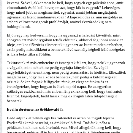
keverni. Szóval, akkor most be kell, hogy tegyek egy pálcikát abba, amit
elmondtatok és fel kell keverjem azt, hogy kik is vagytok? Lehetséges,
hogy minél jobban megismeritek egymást, annál jobban meglátjátok
ugyanazt az Istent mindannyiukban? A kapcsolódás az, ami megoldja az
emberi változatosságotok problémáját, amivel évszázadokig nem
boldogultatok.
Eljön egy nap kedveseim, hogy ha ugyanazt a haladást követitek, mint
ahogyan azt más bolygókon tették előttetek, akkor el fog jönni annak az
ideje, amikor először is elismeritek ugyanazt az Istent minden emberben,
aztán pedig másodikként a bennetek lévő személyiségbeli különbségeket
is. Ez a béke titka a Földön.
Tekintsetek rá más emberekre és ismerjétek fel azt, hogy nekik ugyanazok
a vágyaik, mint nektek, ez pedig egyfajta könyörület. Ez végül
nagylelkűséget teremt meg, nem pedig terrorizálást és hódítást. Elkezditek
meglátni azt, hogy mi a közös bennetek, nem pedig a különbségeket
nézitek. Sokan fognak felfigyelni rátok, az eleganciátokra és az
érettségetekre, hogy hogyan is éltek napról-napra. Ez az egyetlen
szükséges eszköz, amit más emberi lényeknek meg kell, hogy tanítsatok
Istenről. Engedjétek, hadd lássák meg ők maguk Isten tulajdonságait
bennetek.
Evelin története, az örökkévaló fa
Hadd adjunk át nektek egy kis történetet és aztán be fogjuk fejezni.
Evelinről akarok beszélni, az örökkévaló fáról. Tudjátok, néha a
példázatoknak nem sok értelmük van. Mivel allegóriák, meg kell, hogy
bocsássatok néhány 3D-s logikát, csak hallgassátok figyelmesen végig.