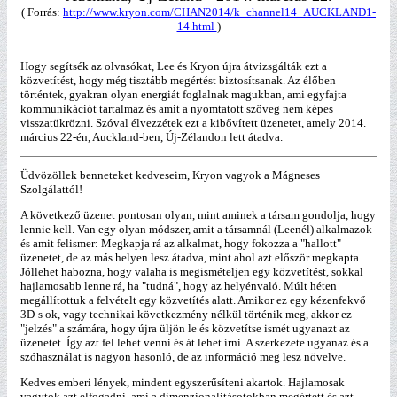
( Forrás:
http://www.kryon.com/CHAN2014/k_channel14_AUCKLAND1-
14.html
)
Hogy segítsék az olvasókat, Lee és Kryon újra átvizsgálták ezt a
közvetítést, hogy még tisztább megértést biztosítsanak. Az élőben
történtek, gyakran olyan energiát foglalnak magukban, ami egyfajta
kommunikációt tartalmaz és amit a nyomtatott szöveg nem képes
visszatükrözni. Szóval élvezzétek ezt a kibővített üzenetet, amely 2014.
március 22-én, Auckland-ben, Új-Zélandon lett átadva.
Üdvözöllek benneteket kedveseim, Kryon vagyok a Mágneses
Szolgálattól!
A következő üzenet pontosan olyan, mint aminek a társam gondolja, hogy
lennie kell. Van egy olyan módszer, amit a társamnál (Leenél) alkalmazok
és amit felismer: Megkapja rá az alkalmat, hogy fokozza a "hallott"
üzenetet, de az más helyen lesz átadva, mint ahol azt először megkapta.
Jóllehet habozna, hogy valaha is megismételjen egy közvetítést, sokkal
hajlamosabb lenne rá, ha "tudná", hogy az helyénvaló. Múlt héten
megállítottuk a felvételt egy közvetítés alatt. Amikor ez egy kézenfekvő
3D-s ok, vagy technikai következmény nélkül történik meg, akkor ez
"jelzés" a számára, hogy újra üljön le és közvetítse ismét ugyanazt az
üzenetet. Így azt fel lehet venni és át lehet írni. A szerkezete ugyanaz és a
szóhasználat is nagyon hasonló, de az információ meg lesz növelve.
Kedves emberi lények, mindent egyszerűsíteni akartok. Hajlamosak
vagytok azt elfogadni, ami a dimenzionalitásotokban megértett és azt