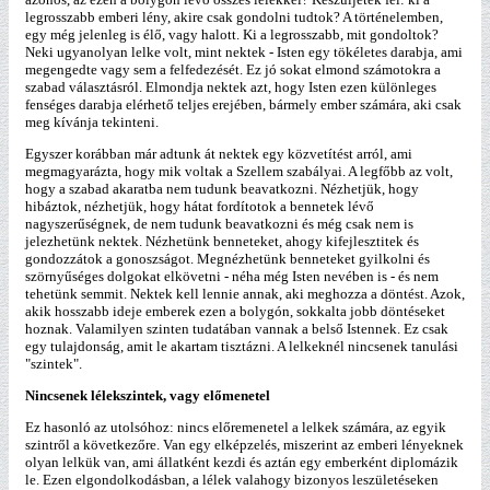
legrosszabb emberi lény, akire csak gondolni tudtok? A történelemben,
egy még jelenleg is élő, vagy halott. Ki a legrosszabb, mit gondoltok?
Neki ugyanolyan lelke volt, mint nektek - Isten egy tökéletes darabja, ami
megengedte vagy sem a felfedezését. Ez jó sokat elmond számotokra a
szabad választásról. Elmondja nektek azt, hogy Isten ezen különleges
fenséges darabja elérhető teljes erejében, bármely ember számára, aki csak
meg kívánja tekinteni.
Egyszer korábban már adtunk át nektek egy közvetítést arról, ami
megmagyarázta, hogy mik voltak a Szellem szabályai. A legfőbb az volt,
hogy a szabad akaratba nem tudunk beavatkozni. Nézhetjük, hogy
hibáztok, nézhetjük, hogy hátat fordítotok a bennetek lévő
nagyszerűségnek, de nem tudunk beavatkozni és még csak nem is
jelezhetünk nektek. Nézhetünk benneteket, ahogy kifejlesztitek és
gondozzátok a gonoszságot. Megnézhetünk benneteket gyilkolni és
szörnyűséges dolgokat elkövetni - néha még Isten nevében is - és nem
tehetünk semmit. Nektek kell lennie annak, aki meghozza a döntést. Azok,
akik hosszabb ideje emberek ezen a bolygón, sokkalta jobb döntéseket
hoznak. Valamilyen szinten tudatában vannak a belső Istennek. Ez csak
egy tulajdonság, amit le akartam tisztázni. A lelkeknél nincsenek tanulási
"szintek".
Nincsenek lélekszintek, vagy előmenetel
Ez hasonló az utolsóhoz: nincs előremenetel a lelkek számára, az egyik
szintről a következőre. Van egy elképzelés, miszerint az emberi lényeknek
olyan lelkük van, ami állatként kezdi és aztán egy emberként diplomázik
le. Ezen elgondolkodásban, a lélek valahogy bizonyos leszületéseken