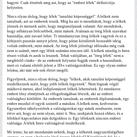
hagyni. Csak értsétek meg azt, hogy az "emberi lélek" definíciója
helytelen.
Nincs olyan dolog, hogy lélek "tanulási képességgel". A lelkek nem
tanulnak, azt az emberek teszik. Még ha azt is mondtátok, hogy a lelkek
jönnek és mennek azért, hogy megtanuljanak valamit. Azt mondtátok,
hogy néhányan bölcsebbek, mint mások. A társam az öreg lélek szavakat
használja, ami zavaró lehet. Ti mindannyian öreg lelkek vagytok és ez a
kifejezés pusztán annyit jelent, hogy páran közületek hosszabb ideig
voltak emberek, mint mások. Az öreg lélek jelenlegi időszaka még csak
nem is számít, mert egy lélek számára nincsen idő. A lelkek mindig is Isten
részei voltak és azok is lesznek. Tehát valójában, az "öreg lélek" nem a
megfelelő címke - de az emberek folytatni fogják ennek a használatát,
mert ez valami eltérőt jelent a 3D-s valóságotokban. Ez egy olyan ember
leírása, aki már sok-sok életet megélt.
Figyeljetek, nincs olyan dolog, hogy "lelkek, akik tanulási képességgel
rendelkeznek azért, hogy jobb lelkek legyenek". Nem fognak végül
máshová menni, ahol lediplomázott lelkek lehetnének. Ez mindazon
emberi lény elméjének az elfogultságában létezik, aki az emberi
valósághoz kötődött. Az emberek tanulnak, az emberek diplomáznak, egy
ember mozdul el egyik szintről a másikra. A lelkek nem, kedveseim.
Egyszerűen ráhelyeztétek a valóságotokat egy másik rendszerre, nem
értve azt, hogy az nem olyan, mint ti. Nos, szokjatok hozzá ehhez, és a
lélekkel kapcsolatos más dolgokhoz is. Egy léleknek nincsen emberi
valósága. A lélek Isten valóságával rendelkezik.
Mi lenne, ha azt mondanám nektek, hogy a lelketek nagyszerűségében
azonos, az ezen a bolygón lévő összes lélekkel? Készüljetek fel: ki a