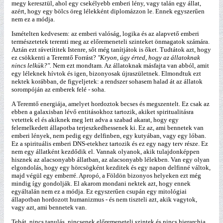
megy keresztül, ahol egy csekélyebb emberi lény, vagy talán egy állat,
azért, hogy egy bölcs öreg lélekként diplomázzon le. Ennek egyszerűen
nem ez a módja.
Ismételten kedvesem: az emberi valóság, logika és az alapvető emberi
természetetek teremti meg az előremeneteli szinteket önmagatok számára.
Aztán ezt rávetítitek Istenre, sőt még tanítjátok is őket. Tudtátok azt, hogy
ez csökkenti a Teremtő Forrást?
"Kryon, úgy érted, hogy az állatoknak
nincs lelkük?".
Nem ezt mondtam. Az állatoknak másfajta van abból, amit
egy léleknek hívtok és igen, bizonyosak újraszületnek. Elmondtuk ezt
nektek korábban, de figyeljetek: a rendszer sohasem halad át az állatok
sorompóján az emberek felé - soha.
A Teremtő energiája, amelyet hordoztok becses és megszentelt. Ez csak az
ebben a galaxisban lévő entitásokhoz tartozik, akiket spiritualitásra
vetettek el és akiknek meg lett adva a szabad akarat, hogy egy
felemelkedett állapotba terjeszkedhessenek ki. Ez az, ami bennetek van
emberi lények, nem pedig egy delfinben, egy kutyában, vagy egy lóban.
Ez a spirituális emberi DNS-etekhez tartozik és ez egy nagy terv része. Ez
nem egy állatként kezdődik el. Vannak olyanok, akik tulajdonképpen
hisznek az alacsonyabb állatban, az alacsonyabb lélekben. Van egy olyan
elgondolás, hogy egy hörcsögként kezditek és egy napon delfinné váltok,
majd végül egy emberré. Apropó, a Földön bizonyos helyeken ezt még
mindig így gondolják. El akarom mondani nektek azt, hogy ennek
egyáltalán nem ez a módja. Ez egyszerűen csupán egy mitológiai
állapotban hordozott humanizmus - és nem tiszteli azt, akik vagytok,
vagy azt, ami bennetek van.
Tehát, nincs tanulás, nincsenek előremeneteli szintek és nincs hierarchia