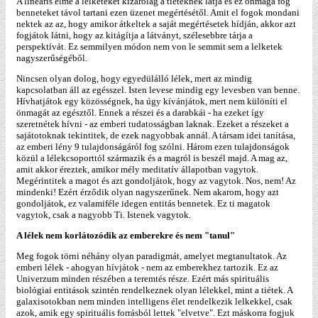
A lineáris elme a lelketeket kizárólag a tieteknek látja és ez önmaga fog
benneteket távol tartani ezen üzenet megértésétől. Amit el fogok mondani
nektek az az, hogy amikor átkeltek a saját megértésetek hídján, akkor azt
fogjátok látni, hogy az kitágítja a látványt, szélesebbre tárja a
perspektívát. Ez semmilyen módon nem von le semmit sem a lelketek
nagyszerűségéből.
Nincsen olyan dolog, hogy egyedülálló lélek, mert az mindig
kapcsolatban áll az egésszel. Isten levese mindig egy levesben van benne.
Hívhatjátok egy közösségnek, ha úgy kívánjátok, mert nem különíti el
önmagát az egésztől. Ennek a részei és a darabkái - ha ezeket így
szeretnétek hívni - az emberi tudatosságban laknak. Ezeket a részeket a
sajátotoknak tekintitek, de ezek nagyobbak annál. A társam idei tanítása,
az emberi lény 9 tulajdonságáról fog szólni. Három ezen tulajdonságok
közül a lélekcsoporttól származik és a magról is beszél majd. A mag az,
amit akkor éreztek, amikor mély meditatív állapotban vagytok.
Megérintitek a magot és azt gondoljátok, hogy az vagytok. Nos, nem! Az
mindenki! Ezért érződik olyan nagyszerűnek. Nem akarom, hogy azt
gondoljátok, ez valamiféle idegen entitás bennetek. Ez ti magatok
vagytok, csak a nagyobb Ti. Istenek vagytok.
A lélek nem korlátozódik az emberekre és nem "tanul"
Meg fogok törni néhány olyan paradigmát, amelyet megtanultatok. Az
emberi lélek - ahogyan hívjátok - nem az emberekhez tartozik. Ez az
Univerzum minden részében a teremtés része. Ezért más spirituális
biológiai entitások szintén rendelkeznek olyan lélekkel, mint a tiétek. A
galaxisotokban nem minden intelligens élet rendelkezik lelkekkel, csak
azok, amik egy spirituális forrásból lettek "elvetve". Ezt máskorra fogjuk