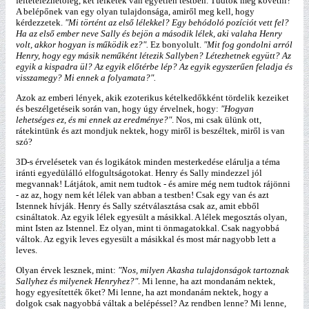
feltételezhetőleg, két lelketek van egyetlen testben. Tudtok még követni?
A belépőnek van egy olyan tulajdonsága, amiről meg kell, hogy
kérdezzetek.
"Mi történt az első lélekkel? Egy behódoló pozíciót vett fel?
Ha az első ember neve Sally és bejön a második lélek, aki valaha Henry
volt, akkor hogyan is működik ez?".
Ez bonyolult.
"Mit fog gondolni arról
Henry, hogy egy másik neműként létezik Sallyben? Létezhetnek együtt? Az
egyik a kispadra ül? Az egyik előtérbe lép? Az egyik egyszerűen feladja és
visszamegy? Mi ennek a folyamata?".
Azok az emberi lények, akik ezoterikus kételkedőkként tördelik kezeiket
és beszélgetéseik során van, hogy úgy érvelnek, hogy:
"Hogyan
lehetséges ez, és mi ennek az eredménye?"
. Nos, mi csak ülünk ott,
rátekintünk és azt mondjuk nektek, hogy miről is beszéltek, miről is van
szó?
3D-s érvelésetek van és logikátok minden mesterkedése elárulja a téma
iránti egyedülálló elfogultságotokat. Henry és Sally mindezzel jól
megvannak! Látjátok, amit nem tudtok - és amire még nem tudtok rájönni
- az az, hogy nem két lélek van abban a testben! Csak egy van és azt
Istennek hívják. Henry és Sally szétválasztása csak az, amit ebből
csináltatok. Az egyik lélek egyesült a másikkal. A lélek megosztás olyan,
mint Isten az Istennel. Ez olyan, mint ti önmagatokkal. Csak nagyobbá
váltok. Az egyik leves egyesült a másikkal és most már nagyobb lett a
leves.
Olyan érvek lesznek, mint:
"Nos, milyen Akasha tulajdonságok tartoznak
Sallyhez és milyenek Henryhez?"
. Mi lenne, ha azt mondanám nektek,
hogy egyesítették őket? Mi lenne, ha azt mondanám nektek, hogy a
dolgok csak nagyobbá váltak a belépéssel? Az rendben lenne? Mi lenne,