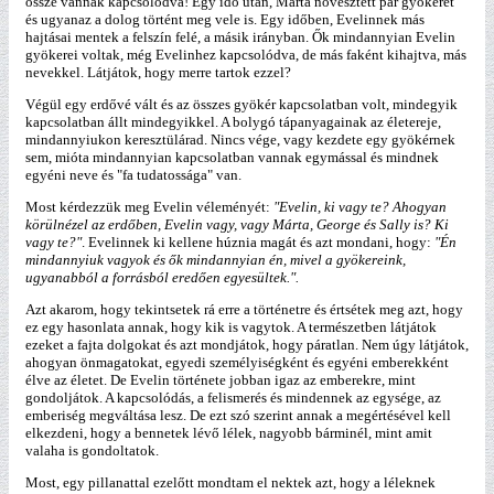
össze vannak kapcsolódva! Egy idő után, Márta növesztett pár gyökeret
és ugyanaz a dolog történt meg vele is. Egy időben, Evelinnek más
hajtásai mentek a felszín felé, a másik irányban. Ők mindannyian Evelin
gyökerei voltak, még Evelinhez kapcsolódva, de más faként kihajtva, más
nevekkel. Látjátok, hogy merre tartok ezzel?
Végül egy erdővé vált és az összes gyökér kapcsolatban volt, mindegyik
kapcsolatban állt mindegyikkel. A bolygó tápanyagainak az életereje,
mindannyiukon keresztülárad. Nincs vége, vagy kezdete egy gyökérnek
sem, mióta mindannyian kapcsolatban vannak egymással és mindnek
egyéni neve és "fa tudatossága" van.
Most kérdezzük meg Evelin véleményét:
"Evelin, ki vagy te? Ahogyan
körülnézel az erdőben, Evelin vagy, vagy Márta, George és Sally is? Ki
vagy te?"
. Evelinnek ki kellene húznia magát és azt mondani, hogy:
"Én
mindannyiuk vagyok és ők mindannyian én, mivel a gyökereink,
ugyanabból a forrásból eredően egyesültek.".
Azt akarom, hogy tekintsetek rá erre a történetre és értsétek meg azt, hogy
ez egy hasonlata annak, hogy kik is vagytok. A természetben látjátok
ezeket a fajta dolgokat és azt mondjátok, hogy páratlan. Nem úgy látjátok,
ahogyan önmagatokat, egyedi személyiségként és egyéni emberekként
élve az életet. De Evelin története jobban igaz az emberekre, mint
gondoljátok. A kapcsolódás, a felismerés és mindennek az egysége, az
emberiség megváltása lesz. De ezt szó szerint annak a megértésével kell
elkezdeni, hogy a bennetek lévő lélek, nagyobb bárminél, mint amit
valaha is gondoltatok.
Most, egy pillanattal ezelőtt mondtam el nektek azt, hogy a léleknek