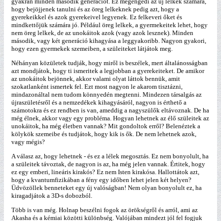
gyakran minden második generációt. Ez megengedi az új lelkek számára,
hogy bejöjjenek tanulni és az öreg lelkeknek pedig azt, hogy a
gyerekeikkel és azok gyerekeivel legyenek. Ez felkeveri őket és
mindkettőjük számára jó. Például öreg lelkek, a gyermekeitek lehet, hogy
nem öreg lelkek, de az unokáitok azok (vagy azok lesznek). Minden
második, vagy két generáció kihagyása a leggyakoribb. Nagyon gyakori,
hogy ezen gyermekek szemeiben, a szüleiteket látjátok meg.
Néhányan közületek tudják, hogy miről is beszélek, mert általánosságban
azt mondjátok, hogy ti ismeritek a legjobban a gyerekeiteket. De amikor
az unokáitok bejönnek, akkor valami olyat láttok bennük, amit
szokatlanként ismertek fel. Ezt most nagyon le akarom tisztázni,
mindazonáltal nem tudom könnyedén megtenni. Mindezen társalgás az
újraszületésről és a nemzedékek kihagyásáról, nagyon is érthető a
számotokra és ez rendben is van, ameddig a nagyszülők eltávoznak. De ha
még élnek, akkor vagy egy probléma. Hogyan lehetnek az élő szüleitek az
unokáitok, ha még életben vannak? Mit gondoltok erről? Belenéztek a
kölykök szemeibe és tudjátok, hogy kik is ők. De nem lehetnek azok,
vagy mégis?
A válasz az, hogy lehetnek - és ez a lélek megosztás. Ez nem bonyolult, ha
a szüleitek távoztak, de nagyon is az, ha még jelen vannak. Értitek, hogy
ez egy emberi, lineáris kirakós? Ez nem Isten kirakósa. Hallottátok azt,
hogy a kvantumfizikában a fény egy időben lehet jelen két helyen?
Üdvözöllek benneteket egy új valóságban! Nem olyan bonyolult ez, ha
kiragadjátok a 3D-s dobozból.
Több is van még. Holnap beszélni fogok az örökségről és arról, ami az
Akasha és a kémiai közötti különbség. Valójában mindezt jól fel fogjuk