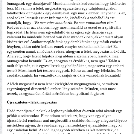
önmagatok egy darabjával? Mondtam nektek kedveseim, hogy kísérteties
lesz. Mi van, ha a lélek megosztás egyszerűen egy tulajdonság, ahol
találkoztok önmagatok egy darabjával, egy másik emberi lényben? Ez az,
ahol sokan leteszik ezt az információt, kisétálnak a szobából és azt
mondják, hogy:
"Ez nem rám vonatkozik. Ez nem vonatkozhat rám."
.
Kedves ember, azt akarom, hogy most használd az eszed és a spirituális
logikádat. Ha Isten nem egyedülálló és az egész egy darabja vagy,
valamint ha mindenki benned van és te mindenkiben, akkor miért olyan
kísérteties ez? Amikor meglátjátok egy darabkátokat egy másik emberi
lényben, akkor miért kellene ennek ennyire szokatlannak lennie? Ez
egyszerűen annak a módnak a része, ahogyan a lélek megosztás működik.
Ahelyett, hogy Istent látjátok meg abban a személyben, lássátok meg
önmagatokat bennük! Ez az, ahogyan ez érződik is, nem igaz? Talán a
múlt folyamán, ti is egyesültetek egy belépőként, megosztva egy emberi
testet? Most ismét két testben vagytok. Hát ez az, ami egy lélektárs. Ne
csodálkozzatok, ha vonzódtok hozzájuk és ők is vonzódnak hozzátok!
A lélek megosztást nem lehet kielégítően megmagyarázni, bármilyen
egyszámjegyű dimenziójú emberi lény számára. Minden, amit most
teszek, az egyszerűen óriási mértékben bonyolítani fogja ezt.
Újraszületés - lélek megosztás
Hadd mondjam el nektek a legbonyolultabbat és aztán adni akarok egy
példát a számotokra. Elmondtam nektek azt, hogy van egy olyan
újraszületési rendszer, ami megbecsüli a családot és, hogy a legcsekélyebb
mértékben ugyan, de a rendszer egy nemzedéknyi újraszületést hagy ki
egy családon belül. Az idő legnagyobb részében ez két nemzedék, de