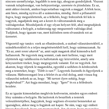
nincsen személyisége, legalább is nem úgy, ahogyan gondoljátok. Viszont
vannak tulajdonságai, van befejezettsége, szeretete és jóindulata. Ez az,
amit akkor éreztek, amikor kapcsolatban vagytok a maggal. A lélek keze,
ami Isten, mindig nyitva áll a számotokra, mindig. Attól a pillanattól
fogva, hogy megszülettetek, az a felkérés, hogy fedezzétek fel kik is
vagytok, ragadjátok meg azt a kezet és változtassátok meg a
valóságotokat. Mozduljatok el egy olyan helyzet felé, ahol megtudjátok
változtatni a bolygót, a tudatosság egy megszentelt valósága által.
Tudjátok, hogy igazam van, mert különben nem olvasnátok ezt az
üzenetet.
Végezetül egy tanács: ezek az elhatározások, a szabad választásotokból, a
szándékotokból és a teljes megértésetekből kell, hogy származzanak. Az
"Ez az, amit tenni akarok"
az, amit saját magatok által kimondva kell
hallanotok. Ne tegyetek meg semmit, csak mert kellene, vagy mert
eljöttetek egy találkozóra és hallottatok egy közvetítést, amely arra
kényszerített titeket, hogy megtegyetek valamit. Ezt ne tegyétek. Azt
akarom, hogy üljetek le magatokba, egyedül a székben és kérdezzétek
meg a testeteket, hogy:
"Több is van?"
. Legyetek őszinték és figyeljetek a
válaszra. Hátborzongató lesz a felelet és az első dolog, amit vissza fog
válaszolni nektek az az, hogy:
"Mi tartott ilyen sokáig, hogy
megkérdezd?"
. Azt fogja mondani, hogy:
"Igen!"
és ez a felfedezés
kezdete.
Ez az igazán kimondatlan meghívás kedveseim, minden egyes emberi
lény számára a bolygón. Ha lazítotok és beszéltek a testetek
veleszületettjéhez, hagyjátok, hogy segítsen elvezetni benneteket az
igazsághoz, akkor meg is fogjátok azt kapni. Ne rám, vagy egy emberi
lényre figyeljetek, hogy ezt megtegyétek. Azt akarom, hogy magatokra