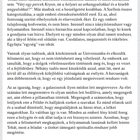
sem.
"Várj egy percek Kryon, mi a helyzet az arkangyalokkal és a kisebb
angyalokkal?".
Már átadtuk ezt a beszélgetést korábban. A Szellem összes
kategorizálása, a saját emberi elrendezésetekből ered. Ez az, ahol
fontosság szerint elhelyezitek és elnevezitek őket. Ez egy emberi
tulajdonság kedveseim, és nem Isten. Istennél nincs irányítórendszer vagy
folyamatábra. Istennél nincs hierarchia azzal kapcsolatban, hogy ki kinek
a gondjaira van bízva. Ehelyett ez egy minden olyan által ismert rendszer,
aki a fátyol felém eső oldalán van. Csodálatos, megszentelt és tökéletes.
Egyfajta "egység" van ideát.
Vannak olyan tudósok, akik kitekintenek az Univerzumba és elkezdik
felismerni azt, hogy ez nem történhetett meg véletlenül. Az emberek azt
tanulták, hogy a dolgok véletlenszerűen történnek meg és, hogy ez vezet
el a fejlődéshez. Néhány tudós most küszködik azzal, amit lát, mert az
kívül áll az élőlények kifejlődési valóságának az esélyén. A furcsaságok
arra döbbentenek rá, hogy ez egy jóindulatú megtervezett rendszer volt.
Az az igazság, hogy: a galaxisotok ilyen módon lett megtervezve. Az élet
számára lett megteremtve és olyan módon lett beállítva, amely megengedi
azt, ami ebben a pillanatban történik. Megengedi a számotokra, hogy
leüljetek erre a Földre és halljátok ezeket a szavakat. Ez mind rólatok szól
és a szabad döntésről, hogy megtaláljátok az Isteni részt, a lelket
magatokban. Ez valóban így is van. Minden az emberi lény körül forog
ezen a bolygón és sok állat tudja is ezt bizonyos szinten. Azonban, hogy
ennek a felismerését megkapjátok, a folyamatnak lassúnak kellett lennie.
Tehát, most a feladat - a titeket támogató spirituális rendszer jobb
megértése.