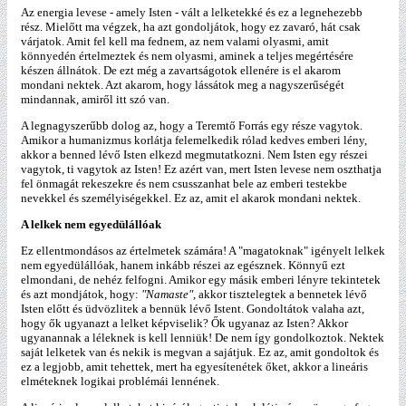
Az energia levese - amely Isten - vált a lelketekké és ez a legnehezebb
rész. Mielőtt ma végzek, ha azt gondoljátok, hogy ez zavaró, hát csak
várjatok. Amit fel kell ma fednem, az nem valami olyasmi, amit
könnyedén értelmeztek és nem olyasmi, aminek a teljes megértésére
készen állnátok. De ezt még a zavartságotok ellenére is el akarom
mondani nektek. Azt akarom, hogy lássátok meg a nagyszerűségét
mindannak, amiről itt szó van.
A legnagyszerűbb dolog az, hogy a Teremtő Forrás egy része vagytok.
Amikor a humanizmus korlátja felemelkedik rólad kedves emberi lény,
akkor a benned lévő Isten elkezd megmutatkozni. Nem Isten egy részei
vagytok, ti vagytok az Isten! Ez azért van, mert Isten levese nem oszthatja
fel önmagát rekeszekre és nem csusszanhat bele az emberi testekbe
nevekkel és személyiségekkel. Ez az, amit el akarok mondani nektek.
A lelkek nem egyedülállóak
Ez ellentmondásos az értelmetek számára! A "magatoknak" igényelt lelkek
nem egyedülállóak, hanem inkább részei az egésznek. Könnyű ezt
elmondani, de nehéz felfogni. Amikor egy másik emberi lényre tekintetek
és azt mondjátok, hogy:
"Namaste"
, akkor tisztelegtek a bennetek lévő
Isten előtt és üdvözlitek a bennük lévő Istent. Gondoltátok valaha azt,
hogy ők ugyanazt a lelket képviselik? Ők ugyanaz az Isten? Akkor
ugyanannak a léleknek is kell lenniük! De nem így gondolkoztok. Nektek
saját lelketek van és nekik is megvan a sajátjuk. Ez az, amit gondoltok és
ez a legjobb, amit tehettek, mert ha egyesítenétek őket, akkor a lineáris
elméteknek logikai problémái lennének.