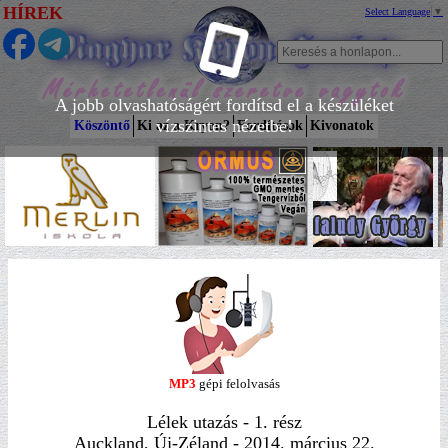
HÍREK
Select Language
▼
A jobb olvashatóságért fordítsd el a készüléket
vízszintes nézetbe!
Köszöntő
Ki az a Kryon?
Fordítások
Kivonatok
MP3
gépi felolvasás
Lélek utazás - 1. rész
Auckland, Új-Zéland - 2014. március 22.