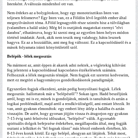
Istenként. A változás mindenhol ott van.
Nem érdekes az a bolygótokon, hogy egy monoteisztikus Isten van
teljesen felismerve? Egy Isten van, ez a Földön lévő legtöbb ember által
megnyilvánított téma. A Föld legnagyobb része szintén hisz a túlvilágban
(valamiben a halál után). Még fel is osztjátok magatokat ezernyi "elvi
darabra", elhatározva, hogy ki szerzi meg az egyetlen Isten helyes módon
történő imádatát. Azok, akik nem teszik meg valahogy, hátra lesznek
hagyva. Ez az a hozzáállás, ami meg fog változni. Ez a kapcsolódásról és a
mások folyamata iránti könyörületről szól.
Belépők - lélek megosztás
Na mármost az, amit éppen át akarok adni nektek, a végletekig kihívást
fog jelenteni a kapcsolódással kapcsolatos érzékelésetek számára.
Felhozzuk a lélek megosztás témáját. Nem fogjuk ezt szeretni kedveseim,
mert ez megtöri a hagyományos gondolkodásotok paradigmáját.
Egyszerűen fogjuk elkezdeni, aztán pedig bonyolítani fogjuk. Lélek
megosztás: hallottatok már a "belépésről"? Sokan igen. Hadd beszéljünk
arról, hogy mi is ez, minek is gondoljátok, minek is tanultátok és aztán a
logikai problémákról, majd arról a rendkívüliségről, ami emiatt létezik. Itt
van, amit gyakran elmondtok: egy emberi lény átlép a halálba és aztán
visszajön. De azért, hogy gyorsan jöjjön vissza és átugorjon egy gyakran
7-15 évig tartó felnövési időszakot, "belépővé" válik. A gyorsabb
spirituális dolgok befejezése érdekében, megállapodás által, meg fogják
osztani a lelküket és "fel fognak tűnni" más létező emberek életében, kb.
8-13 éves koruk körül. Ez egy belépő, ahogyan azt látjátok. Tehát most,