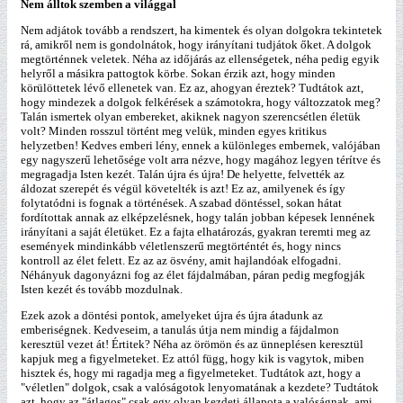
Nem álltok szemben a világgal
Nem adjátok tovább a rendszert, ha kimentek és olyan dolgokra tekintetek
rá, amikről nem is gondolnátok, hogy irányítani tudjátok őket. A dolgok
megtörténnek veletek. Néha az időjárás az ellenségetek, néha pedig egyik
helyről a másikra pattogtok körbe. Sokan érzik azt, hogy minden
körülöttetek lévő ellenetek van. Ez az, ahogyan éreztek? Tudtátok azt,
hogy mindezek a dolgok felkérések a számotokra, hogy változzatok meg?
Talán ismertek olyan embereket, akiknek nagyon szerencsétlen életük
volt? Minden rosszul történt meg velük, minden egyes kritikus
helyzetben! Kedves emberi lény, ennek a különleges embernek, valójában
egy nagyszerű lehetősége volt arra nézve, hogy magához legyen térítve és
megragadja Isten kezét. Talán újra és újra! De helyette, felvették az
áldozat szerepét és végül követelték is azt! Ez az, amilyenek és így
folytatódni is fognak a történések. A szabad döntéssel, sokan hátat
fordítottak annak az elképzelésnek, hogy talán jobban képesek lennének
irányítani a saját életüket. Ez a fajta elhatározás, gyakran teremti meg az
események mindinkább véletlenszerű megtörténtét és, hogy nincs
kontroll az élet felett. Ez az az ösvény, amit hajlandóak elfogadni.
Néhányuk dagonyázni fog az élet fájdalmában, páran pedig megfogják
Isten kezét és tovább mozdulnak.
Ezek azok a döntési pontok, amelyeket újra és újra átadunk az
emberiségnek. Kedveseim, a tanulás útja nem mindig a fájdalmon
keresztül vezet át! Értitek? Néha az örömön és az ünneplésen keresztül
kapjuk meg a figyelmeteket. Ez attól függ, hogy kik is vagytok, miben
hisztek és, hogy mi ragadja meg a figyelmeteket. Tudtátok azt, hogy a
"véletlen" dolgok, csak a valóságotok lenyomatának a kezdete? Tudtátok
azt, hogy az "átlagos" csak egy olyan kezdeti állapota a valóságnak, ami