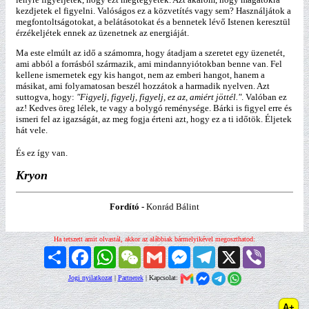
kezdjetek el figyelni. Valóságos ez a közvetítés vagy sem? Használjátok a
megfontoltságotokat, a belátásotokat és a bennetek lévő Istenen keresztül
érzékeljétek ennek az üzenetnek az energiáját.
Ma este elmúlt az idő a számomra, hogy átadjam a szeretet egy üzenetét,
ami abból a forrásból származik, ami mindannyiótokban benne van. Fel
kellene ismernetek egy kis hangot, nem az emberi hangot, hanem a
másikat, ami folyamatosan beszél hozzátok a harmadik nyelven. Azt
suttogva, hogy:
"Figyelj, figyelj, figyelj, ez az, amiért jöttél."
. Valóban ez
az! Kedves öreg lélek, te vagy a bolygó reménysége. Bárki is figyel erre és
ismeri fel az igazságát, az meg fogja érteni azt, hogy ez a ti időtök. Éljetek
hát vele.
És ez így van.
Kryon
Fordító -
Konrád Bálint
Ha tetszett amit olvastál, akkor az alábbiak bármelyikével megoszthatod:
Megosztás
Facebook
WhatsApp
WeChat
Gmail
Messenger
Telegram
X
Viber
Jogi nyilatkozat
|
Partnerek
| Kapcsolat: