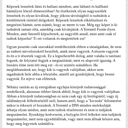
Képesek lennétek látni és hallani mindent, ami látható és hallható
bármilyen létező dimenzióban! Az érzékeitek olyan nagyszerűek
lennének és olyan kiválóak, hogy jókora távolságból is tudnátok a
körülöttetek történő dolgokról. Képesek lennétek elkülöníteni és
megnézni bármit, nem számít, hogy az merre is van. Még egy képet is ki
tudnátok tartani róla, ameddig csak kívánjátok. A Teremtő Forrás ilyen.
Minden, amit Istenről képzeltetek, az nagyobb annál, mint amit csak el
tudtok képzelni! Ti ott voltatok és megtettétek ezt!
Ugyan pusztán csak szavakkal rendelkezünk ebben a társalgásban, de nem
az emberi mivoltotokról beszélek, amik most vagytok. A részem vagytok
és én a ti részetek vagyok. Ez a legnehezebb dolog, amit valaha is tanítani
fogunk, de folytatni fogjuk a megtanítását, mert ez alapvető igazság. A
lineáris elme nem érti meg ezt - és ez szintén szándékos. Ha
megláthatnátok azt, hogy kik is vagytok valójában, akkor nem
ragadnátok bele abba a létezésbe, amiről azt gondoljátok, hogy benne
vagytok. Ez rejtve van előttetek.
Néhány tanítás az új energiában egyfajta kiterjedt tudatossággal
rendelkezik, ahonnan többet láttok abból, hogy kik is vagytok valójában.
Abban a kiterjedt tudatosságban ez nem csak egy új biológiáról, vagy új
találmányok felfedezéséről szól, hanem arról, hogy a "kicsoda" felismerése
mikor is érkezett el hozzátok. A Teremtő a DNS minden molekuláját
áthatja olyan módon, amit nem tudtok részletezni és nem is tudjátok
megszámolni. Ilyenképp kedveseim, a bolygón lévő lelkeket sem tudjátok
megszámolni, mert nem egyedülállóak, vagy mert nem állnak készen arra,
hogy meg legyenek számlálva.