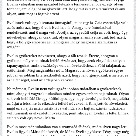
Evelin valójában nem igazából létezik a természetben, de ez egy olyan
történet, ami elég jól megközelíti azt, hogy mit is tesz a természet és ami
olyan, amit meg is fogtok érteni.
Evelinnek volt egy kivonata önmagáról, mint egy fa. Gaia eszenciája volt
az és tudta azt, hogy ő volt Evelin, a fa. A nagy terv öntudatával
rendelkezett, ami ő maga volt. A célja, az egyedüli célja az volt, hogy úgy
növekedjen, ahogyan csak tud, olyan magasra, amilyenre csak tud, azért,
hogy a bolygó emberiségét támogassa, hogy megossza számukra az
oxigént.
Evelin gyökereket növesztett, ahogy a fák teszik. Érezte, ahogyan a
gyökerei mélyre hatolnak lefelé. Aztán azt, hogy azok elnyelik az olyan
tápanyagokat, amikre szüksége volt a növekedéshez, a Föld talajának az
erőforrásait. Még magasabbra nőtt. Magasabbra nőve, a gyökerei egyre
jobban és jobban kiterjeszkedtek azért, hogy lehorgonyozzák a méretét és
azt a fenséget, amit az erdejében képviselt.
Na mármost, Evelin nem volt igazán jobban tudatában a gyökereknek,
mint, ahogy ti vagytok tudatában minden egyes emberi hajatoknak. Olyan
sok volt belőlük! De egy különleges, egy nagy távolságra lévő, megtalálta
az útját a felszínre és elkezdett felfelé növekedni. Kihajtott és növekedett,
majd ez a hajtás aztán másik fává vált. Ez a kis hajtás, szintén tudatában
volt Gaiának és elkezdett növekedni, pont, ahogyan Evelin is tette. Ennek
szintén volt egy neve - Márta.
Evelin most már tudatában van a szomszéd fájának, mióta ilyen nagy lett.
Evelin figyeli Márta felnövését, de Márta Evelin gyökere. Tény, hogy még