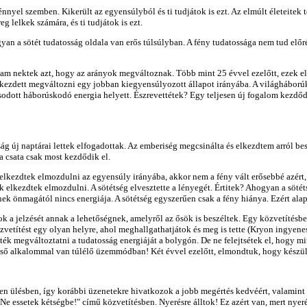
nnyel szemben. Kikerült az egyensúlyból és ti tudjátok is ezt. Az elmúlt életeitek t
g lelkek számára, és ti tudjátok is ezt.
an a sötét tudatosság oldala van erős túlsúlyban. A fény tudatossága nem tud előré
am nektek azt, hogy az arányok megváltoznak. Több mint 25 évvel ezelőtt, ezek el i
lkezdett megváltozni egy jobban kiegyensúlyozott állapot irányába. A világháborúk
odott háborúskodó energia helyett. Észrevettétek? Egy teljesen új fogalom kezdődö
ág új naptárai lettek elfogadottak. Az emberiség megcsinálta és elkezdtem arról b
 csata csak most kezdődik el.
ezdtek elmozdulni az egyensúly irányába, akkor nem a fény vált erősebbé azért, h
 elkezdtek elmozdulni. A sötétség elvesztette a lényegét. Értitek? Ahogyan a sötéts
 önmagától nincs energiája. A sötétség egyszerűen csak a fény hiánya. Ezért alapb
 a jelzését annak a lehetőségnek, amelyről az ősök is beszéltek. Egy közvetítésben
közvetítést egy olyan helyre, ahol meghallgathatjátok és meg is tette (Kryon ingye
ék megváltoztatni a tudatosság energiáját a bolygón. De ne felejtsétek el, hogy mi
első alkalommal van túlélő üzemmódban! Két évvel ezelőtt, elmondtuk, hogy készüljet
len ülésben, így korábbi üzenetekre hivatkozok a jobb megértés kedvéért, valamint
 essetek kétségbe!" című közvetítésben. Nyerésre álltok! Ez azért van, mert nyerés