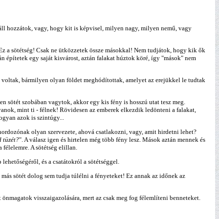
ll hozzátok, vagy, hogy kit is képvisel, milyen nagy, milyen nemű, vagy
 Ez a sötétség! Csak ne ütközzetek össze másokkal! Nem tudjátok, hogy kik ők
lán építetek egy saját kisvárost, aztán falakat húztok köré, így "mások" nem
 voltak, bármilyen olyan földet meghódítottak, amelyet az erejükkel le tudtak
n sötét szobában vagytok, akkor egy kis fény is hosszú utat tesz meg.
anok, mint ti - félnek! Rövidesen az emberek elkezdik ledönteni a falakat,
ogyan azok is szintúgy...
ordozónak olyan szervezete, ahová csatlakozni, vagy, amit hirdetni lehet?
 tüzét?
". A válasz igen és hirtelen még több fény lesz. Mások aztán mennek és
félelemre. A sötétség elillan.
lehetőségéről, és a csatátokról a sötétséggel.
 más sötét dolog sem tudja túlélni a fényeteket! Ez annak az időnek az
 önmagatok visszaigazolására, mert az csak meg fog félemlíteni benneteket.