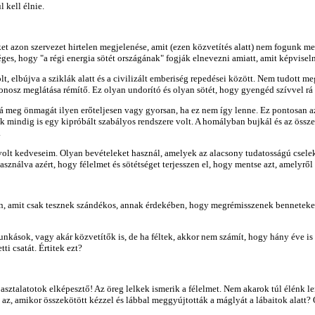
 kell élnie.
ket azon szervezet hirtelen megjelenése, amit (ezen közvetítés alatt) nem fogunk 
ges, hogy "a régi energia sötét országának" fogják elnevezni amiatt, amit képviseln
t, elbújva a sziklák alatt és a civilizált emberiség repedései között. Nem tudott m
osz meglátása rémítő. Ez olyan undorító és olyan sötét, hogy gyengéd szívvel rá s
tná meg önmagát ilyen erőteljesen vagy gyorsan, ha ez nem így lenne. Ez pontosan a
k mindig is egy kipróbált szabályos rendszere volt. A homályban bujkál és az össz
.
volt kedveseim. Olyan bevételeket használ, amelyek az alacsony tudatosságú cselek
asználva azért, hogy félelmet és sötétséget terjesszen el, hogy mentse azt, amelyről
, amit csak tesznek szándékos, annak érdekében, hogy megrémisszenek benneteket. 
munkások, vagy akár közvetítők is, de ha féltek, akkor nem számít, hogy hány éve i
ti csatát. Értitek ezt?
asztalatotok elképesztő! Az öreg lelkek ismerik a félelmet. Nem akarok túl élénk le
 az, amikor összekötött kézzel és lábbal meggyújtották a máglyát a lábaitok alatt? 