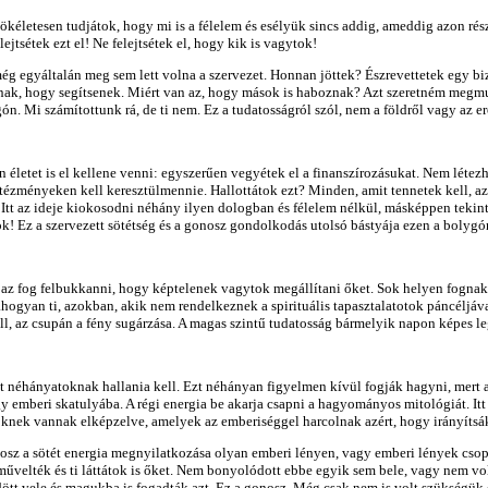
életesen tudjátok, hogy mi is a félelem és esélyük sincs addig, ameddig azon rés
ejtsétek ezt el! Ne felejtsétek el, hogy kik is vagytok!
ég egyáltalán meg sem lett volna a szervezet. Honnan jöttek? Észrevettetek egy b
nak, hogy segítsenek. Miért van az, hogy mások is haboznak? Azt szeretném megmu
ón. Mi számítottunk rá, de ti nem. Ez a tudatosságról szól, nem a földről vagy az er
életet is el kellene venni: egyszerűen vegyétek el a finanszírozásukat. Nem létezh
ntézményeken kell keresztülmennie. Hallottátok ezt? Minden, amit tennetek kell, a
tt az ideje kiokosodni néhány ilyen dologban és félelem nélkül, másképpen tekinteni
ok! Ez a szervezett sötétség és a gonosz gondolkodás utolsó bástyája ezen a bolygó
y az fog felbukkanni, hogy képtelenek vagytok megállítani őket. Sok helyen fognak
ogyan ti, azokban, akik nem rendelkeznek a spirituális tapasztalatotok páncéljáva
ll, az csupán a fény sugárzása. A magas szintű tudatosság bármelyik napon képes le
t néhányatoknak hallania kell. Ezt néhányan figyelmen kívül fogják hagyni, mert a
 emberi skatulyába. A régi energia be akarja csapni a hagyományos mitológiát. Itt 
rőknek vannak elképzelve, amelyek az emberiséggel harcolnak azért, hogy irányítsák
sz a sötét energia megnyilatkozása olyan emberi lényen, vagy emberi lények csopor
n művelték és ti láttátok is őket. Nem bonyolódott ebbe egyik sem bele, vagy nem 
tt vele és magukba is fogadták azt. Ez a gonosz. Még csak nem is volt szükségük 