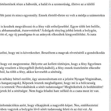
örténetének része a háborúk, a halál és a szomorúság, illetve az a túlélő
bb jutni és nincs egyensúly. Ennek életről-életre ez volt a módja a számotokra
s kezdtek megváltozni és a fény vált erőteljesebbé. Egyre több lett belőle,
 abbamaradtak, észrevettétek? A dolgok tényleg jobbá lettek a bolygón,
tt el, egy új paradigma és az arányok elkezdtek kiegyenlítődni. A csata
eszélni, hogy mi is következhet. Beszéltem a magvak elvetéséről a gondolkodás
ogy ezt megteremtse. Helyette azt kellett történjen, hogy a fény figyelmen
ég veszített a lényegéből (befolyásából), a fény ennek tiszteletére elkezdte
ól, ha több a fény, akkor kevesebb a sötétség.
 néhány héttel ezelőtt, úgy azonosítottam ezt a jelzést Nyugat-Virginiában,
nes hanganyagok). Képesek lesztek meghallgatni, hogy mi is a bölcsesség
t is tettetek! Provokáltátok a sötét tudatosságot! Megböktétek és bedühödött!
ek fel a sötétségre. Nem fogja feladni harc nélkül és a csata most itt van.
 információkra azért, hogy elkapjátok a nagyobb képet. Nos, emlékeztetni
ben vagytok a bolygón lévő sötét tudatosság felett és az érzi ezt. Az