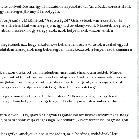
te a kivetítőre ma, így láthattátok a kapcsolatokat (az előadás sorozat alatt).
 egy lehetséges járványtól a bolygón.
Madárijesztő?"
. Mitől féltek? A sötétségtől? Gaia veletek van a csatában és
g és a félelem által van meghajtva, így tud tevékenykedni. Nézzétek meg, hogy
 abban hisznek, hogy ez egy átok, azok helyett, akik viszont értik a
 megértenék azt, hogy elkülönítve kellene lenniük a vírustól, a család együtt
 tudatában maradjatok meg békességben. Imádkozzatok a fényért azok számára a
nnek a bizonyítéka ott van mindenben, amit csak elmondtam nektek. Minden
yet csak el tudtok képzelni és látszólag máról holnapra szerveződött össze.
megfélemlítsen maga körül. Így olyan ijesztő, hogy olyan országok közötti
gyan is harcoljanak a sötétség ellen. Hát ez a sötétség!
az egyik irányba elhúzni. Hallottátok ezt? Olyan sötétségbe vagy fénybe
an egy olyan helyzetben vagytok, ahol ki kell jönnötök a barbár korból - az
szerű Kryon."
. Óh, igazán? Hogyan is gondolod azt kedves fénymunkás, hogy
ít, hanem annak célja és igazsága. Mondhatni, kis erőfeszítéssel nagy dolgok
lat egyike, amelyet valaha is megadott, az a "sötétség szobájának" lett