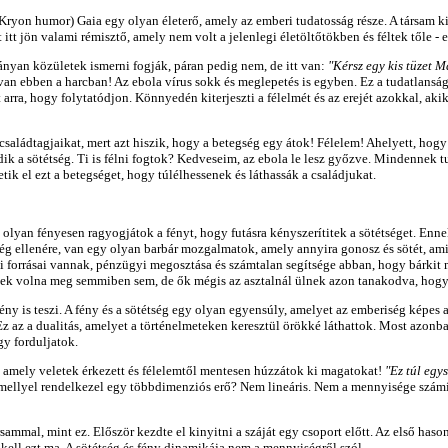
yon humor) Gaia egy olyan életerő, amely az emberi tudatosság része. A társam kitet
 itt jön valami rémisztő, amely nem volt a jelenlegi életöltőtökben és féltek tőle -
ányan közületek ismerni fogják, páran pedig nem, de itt van:
"Kérsz egy kis tüzet 
van ebben a harcban! Az ebola vírus sokk és meglepetés is egyben. Ez a tudatlansá
rra, hogy folytatódjon. Könnyedén kiterjeszti a félelmét és az erejét azokkal, akik
saládtagjaikat, mert azt hiszik, hogy a betegség egy átok! Félelem! Ahelyett, hogy
dik a sötétség. Ti is félni fogtok? Kedveseim, az ebola le lesz győzve. Mindennek
ik el ezt a betegséget, hogy túlélhessenek és láthassák a családjukat.
 olyan fényesen ragyogjátok a fényt, hogy futásra kényszerítitek a sötétséget. E
ég ellenére, van egy olyan barbár mozgalmatok, amely annyira gonosz és sötét, amil
i forrásai vannak, pénzügyi megosztása és számtalan segítsége abban, hogy bárkit 
k volna meg semmiben sem, de ők mégis az asztalnál ülnek azon tanakodva, hogy ho
ny is teszi. A fény és a sötétség egy olyan egyensúly, amelyet az emberiség képes 
Ez az a dualitás, amelyet a történelmeteken keresztül örökké láthattok. Most azonb
gy forduljatok.
 amely veletek érkezett és félelemtől mentesen húzzátok ki magatokat!
"Ez túl egy
y, amellyel rendelkezel egy többdimenziós erő? Nem lineáris. Nem a mennyisége szám
mmal, mint ez. Először kezdte el kinyitni a száját egy csoport előtt. Az első hason
kell ezt ma. A sötétség és fény dinamikája nem a mennyiségről szól.