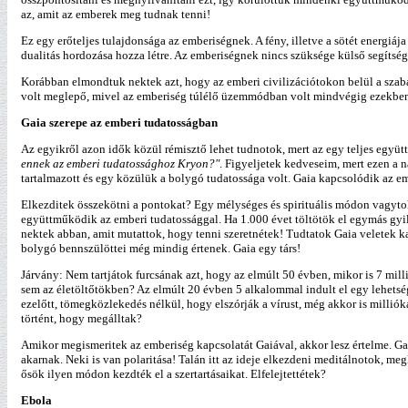
az, amit az emberek meg tudnak tenni!
Ez egy erőteljes tulajdonsága az emberiségnek. A fény, illetve a sötét energiá
dualitás hordozása hozza létre. Az emberiségnek nincs szüksége külső segítsé
Korábban elmondtuk nektek azt, hogy az emberi civilizációtokon belül a szabad 
volt meglepő, mivel az emberiség túlélő üzemmódban volt mindvégig ezekben az
Gaia szerepe az emberi tudatosságban
Az egyikről azon idők közül rémisztő lehet tudnotok, mert az egy teljes együ
ennek az emberi tudatossághoz Kryon?"
. Figyeljetek kedveseim, mert ezen a 
tartalmazott és egy közülük a bolygó tudatossága volt. Gaia kapcsolódik az e
Elkezditek összekötni a pontokat? Egy mélységes és spirituális módon vagytok
együttműködik az emberi tudatossággal. Ha 1.000 évet töltötök el egymás gyil
nektek abban, amit mutattok, hogy tenni szeretnétek! Tudtatok Gaia veletek kapc
bolygó bennszülöttei még mindig értenek. Gaia egy társ!
Járvány: Nem tartjátok furcsának azt, hogy az elmúlt 50 évben, mikor is 7 m
sem az életöltőtökben? Az elmúlt 20 évben 5 alkalommal indult el egy lehetsé
ezelőtt, tömegközlekedés nélkül, hogy elszórják a vírust, még akkor is milli
történt, hogy megálltak?
Amikor megismeritek az emberiség kapcsolatát Gaiával, akkor lesz értelme. Gaia
akarnak. Neki is van polaritása! Talán itt az ideje elkezdeni meditálnotok, 
ősök ilyen módon kezdték el a szertartásaikat. Elfelejtettétek?
Ebola