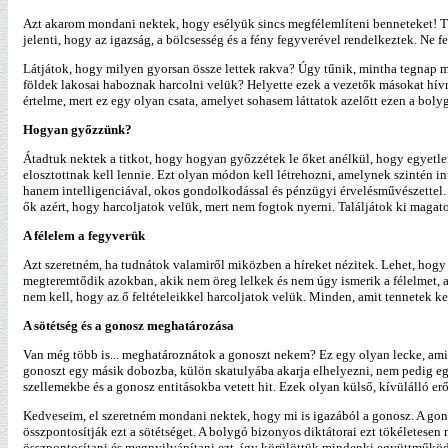
Azt akarom mondani nektek, hogy esélyük sincs megfélemlíteni benneteket! Tök
jelenti, hogy az igazság, a bölcsesség és a fény fegyverével rendelkeztek. Ne fel
Látjátok, hogy milyen gyorsan össze lettek rakva? Úgy tűnik, mintha tegnap m
földek lakosai haboznak harcolni velük? Helyette ezek a vezetők másokat hív
értelme, mert ez egy olyan csata, amelyet sohasem láttatok azelőtt ezen a bolyg
Hogyan győzzünk?
Átadtuk nektek a titkot, hogy hogyan győzzétek le őket anélkül, hogy egyetlen 
elosztottnak kell lennie. Ezt olyan módon kell létrehozni, amelynek szintén i
hanem intelligenciával, okos gondolkodással és pénzügyi érvelésművészettel. I
ők azért, hogy harcoljatok velük, mert nem fogtok nyerni. Találjátok ki magat
A félelem a fegyverük
Azt szeretném, ha tudnátok valamiről miközben a híreket nézitek. Lehet, hog
megteremtődik azokban, akik nem öreg lelkek és nem úgy ismerik a félelmet, ah
nem kell, hogy az ő feltételeikkel harcoljatok velük. Minden, amit tennetek ke
A sötétség és a gonosz meghatározása
Van még több is... meghatároznátok a gonoszt nekem? Ez egy olyan lecke, ami
gonoszt egy másik dobozba, külön skatulyába akarja elhelyezni, nem pedig egy
szellemekbe és a gonosz entitásokba vetett hit. Ezek olyan külső, kívülálló e
Kedveseim, el szeretném mondani nektek, hogy mi is igazából a gonosz. A gono
összpontosítják ezt a sötétséget. A bolygó bizonyos diktátorai ezt tökéletese
összpontosítani és megnyilvánítani ezt, így körülöttük mindenki együttműködö