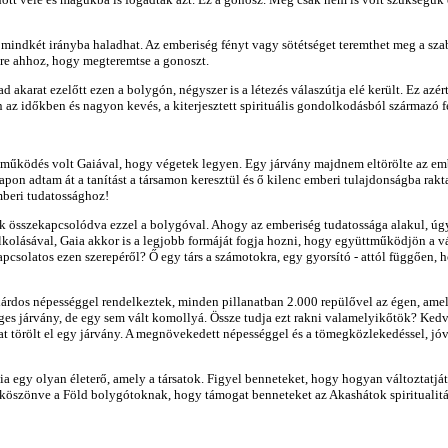
ja mindkét irányba haladhat. Az emberiség fényt vagy sötétséget teremthet meg a sza
gre ahhoz, hogy megteremtse a gonoszt.
akarat ezelőtt ezen a bolygón, négyszer is a létezés válaszútja elé került. Ez azé
 időkben és nagyon kevés, a kiterjesztett spirituális gondolkodásból származó fé
ttműködés volt Gaiával, hogy végetek legyen. Egy járvány majdnem eltörölte az em
napon adtam át a tanítást a társamon keresztül és ő kilenc emberi tulajdonságba ra
mberi tudatossághoz!
 összekapcsolódva ezzel a bolygóval. Ahogy az emberiség tudatossága alakul, úgy a
kolásával, Gaia akkor is a legjobb formáját fogja hozni, hogy együttműködjön a vá
solatos ezen szerepéről? Ő egy társ a számotokra, egy gyorsító - attól függően, hog
illiárdos népességgel rendelkeztek, minden pillanatban 2.000 repülővel az égen, 
ges járvány, de egy sem vált komollyá. Össze tudja ezt rakni valamelyikőtök? Ked
ókat törölt el egy járvány. A megnövekedett népességgel és a tömegközlekedéssel, 
 egy olyan életerő, amely a társatok. Figyel benneteket, hogy hogyan változtatjáto
megköszönve a Föld bolygótoknak, hogy támogat benneteket az Akashátok spiritualit