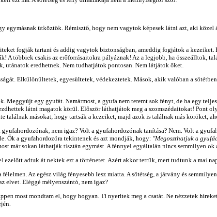
hogy egymásnak ütköztök. Rémisztő, hogy nem vagytok képesek látni azt, aki közel á
iteket fogják tartani és addig vagytok biztonságban, ameddig fogjátok a kezeiket.
ák! A többiek csakis az erőforrásaitokra pályáznak! Az a legjobb, ha összeálltok, ta
k, utánatok eredhetnek. Nem tudhatjátok pontosan. Nem látjátok őket.
ságát. Elkülönültetek, egyesültetek, védekeztetek. Mások, akik valóban a sötétben
. Meggyújt egy gyufát. Namármost, a gyufa nem teremt sok fényt, de ha egy teljese
zdhettek látni magatok körül. Először láthatjátok meg a szomszédaitokat! Pont oly
te találnak másokat, hogy tartsák a kezeiket, majd azok is találnak más köröket, ah
a gyufahordozónak, nem igaz? Volt a gyufahordozónak tanítása? Nem. Volt a gyufah
e. Ők a gyufahordozóra tekintenek és azt mondják, hogy:
"Megoszthatjuk a gyufád
st már sokan láthatják tisztán egymást. A fénnyel egyáltalán nincs semmilyen ok a 
zelőtt adtuk át nektek ezt a történetet. Azért akkor tettük, mert tudtunk a mai nap 
 félelmen. Az egész világ fényesebb lesz miatta. A sötétség, a járvány és semmilyen
az elvet. Eléggé mélyenszántó, nem igaz?
ppen most mondtam el, hogy hogyan. Ti nyeritek meg a csatát. Ne nézzetek híreket
ején.