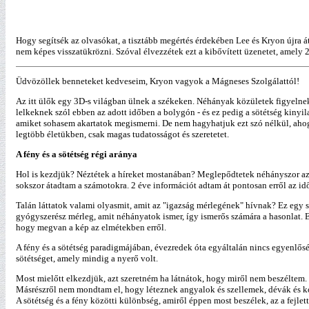
Hogy segítsék az olvasókat, a tisztább megértés érdekében Lee és Kryon újra 
nem képes visszatükrözni. Szóval élvezzétek ezt a kibővített üzenetet, amely 2
Üdvözöllek benneteket kedveseim, Kryon vagyok a Mágneses Szolgálattól!
Az itt ülők egy 3D-s világban ülnek a székeken. Néhányak közületek figyelnek,
lelkeknek szól ebben az adott időben a bolygón - és ez pedig a sötétség kinyil
amiket sohasem akartatok megismerni. De nem hagyhatjuk ezt szó nélkül, ahog
legtöbb életükben, csak magas tudatosságot és szeretetet.
A fény és a sötétség régi aránya
Hol is kezdjük? Néztétek a híreket mostanában? Meglepődtetek néhányszor azz
sokszor átadtam a számotokra. 2 éve információt adtam át pontosan erről az idő
Talán láttatok valami olyasmit, amit az "igazság mérlegének" hívnak? Ez egy 
gyógyszerész mérleg, amit néhányatok ismer, így ismerős számára a hasonlat. 
hogy megvan a kép az elmétekben erről.
A fény és a sötétség paradigmájában, évezredek óta egyáltalán nincs egyenlő
sötétséget, amely mindig a nyerő volt.
Most mielőtt elkezdjük, azt szeretném ha látnátok, hogy miről nem beszéltem.
Másrészről nem mondtam el, hogy léteznek angyalok és szellemek, dévák és k
A sötétség és a fény közötti különbség, amiről éppen most beszélek, az a fejlet