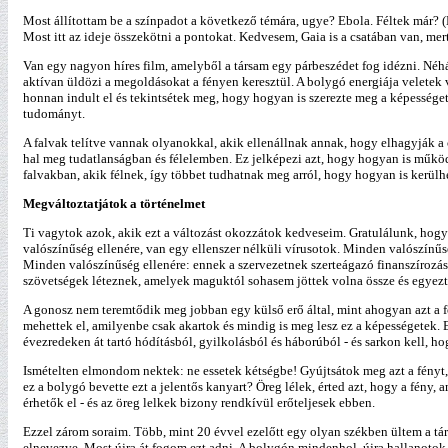
Most állítottam be a színpadot a következő témára, ugye? Ebola. Féltek már? (Kr
Most itt az ideje összekötni a pontokat. Kedvesem, Gaia is a csatában van, mert
Van egy nagyon híres film, amelyből a társam egy párbeszédet fog idézni. Néh
aktívan üldözi a megoldásokat a fényen keresztül. A bolygó energiája veletek 
honnan indult el és tekintsétek meg, hogy hogyan is szerezte meg a képességet a
tudományt.
A falvak telítve vannak olyanokkal, akik ellenállnak annak, hogy elhagyják a c
hal meg tudatlanságban és félelemben. Ez jelképezi azt, hogy hogyan is műkö
falvakban, akik félnek, így többet tudhatnak meg arról, hogy hogyan is kerülhet
Megváltoztatjátok a történelmet
Ti vagytok azok, akik ezt a változást okozzátok kedveseim. Gratulálunk, hogy
valószínűség ellenére, van egy ellenszer nélküli vírusotok. Minden valószínűs
Minden valószínűség ellenére: ennek a szervezetnek szerteágazó finanszírozás
szövetségek léteznek, amelyek maguktól sohasem jöttek volna össze és egyezte
A gonosz nem teremtődik meg jobban egy külső erő által, mint ahogyan azt a fé
mehettek el, amilyenbe csak akartok és mindig is meg lesz ez a képességetek. 
évezredeken át tartó hódításból, gyilkolásból és háborúból - és sarkon kell, ho
Ismételten elmondom nektek: ne essetek kétségbe! Gyújtsátok meg azt a fényt,
ez a bolygó bevette ezt a jelentős kanyart? Öreg lélek, érted azt, hogy a fén
érhetők el - és az öreg lelkek bizony rendkívül erőteljesek ebben.
Ezzel zárom soraim. Több, mint 20 évvel ezelőtt egy olyan székben ültem a társa
elnevezve. Most újra át fogom ezt adni. A bolygón mindenhol, újra hallanotok 