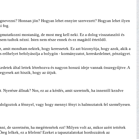
megnevezni? Honnan jön? Hogyan lehet ennyire szervezett? Hogyan lehet ilyen
i fog.
egmutatkozni mostanáig, de most meg kell neki. Ez a dolog visszataszító és
em tudtok nézni. Isten nem része ennek és ez magától értetődő.
z, amit mondtam nektek, hogy keressetek. Ez azt bizonyítja, hogy azok, akik a
es erőhelyet befolyásolja a bolygón - kormányzatot, kereskedelmet, pénzügyet.
edetek által lettek létrehozva és nagyon hosszú ideje vannak összegyűjtve. A
 egyesek azt hiszik, hogy az útjuk.
Nyerésre állnak? Nos, ez az a kérdés, amit szeretnék, ha innentől kezdve
s dolgoztok a fénnyel, vagy hogy mennyi fényt is halmoztatok fel személyesen.
nni, de szeretném, ha megértenétek ezt! Milyen volt az, mikor azért tettétek
Öreg lelkek, ez a félelem! Ezeket a tapasztalatokat hordozzátok az