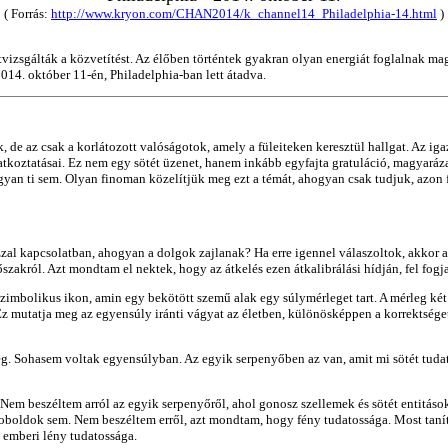
( Forrás:
http://www.kryon.com/CHAN2014/k_channel14_Philadelphia-14.html
)
átvizsgálták a közvetítést. Az élőben történtek gyakran olyan energiát foglalnak 
014. október 11-én, Philadelphia-ban lett átadva.
 de az csak a korlátozott valóságotok, amely a füleiteken keresztül hallgat. Az ig
atkoztatásai. Ez nem egy sötét üzenet, hanem inkább egyfajta gratuláció, magyarázat
yan ti sem. Olyan finoman közelítjük meg ezt a témát, ahogyan csak tudjuk, azon
al kapcsolatban, ahogyan a dolgok zajlanak? Ha erre igennel válaszoltok, akkor 
szakról. Azt mondtam el nektek, hogy az átkelés ezen átkalibrálási hídján, fel fogja
szimbolikus ikon, amin egy bekötött szemű alak egy súlymérleget tart. A mérleg k
Ez mutatja meg az egyensúly iránti vágyat az életben, különösképpen a korrektsége
ség. Sohasem voltak egyensúlyban. Az egyik serpenyőben az van, amit mi sötét tuda
 Nem beszéltem arról az egyik serpenyőről, ahol gonosz szellemek és sötét entitás
oboldok sem. Nem beszéltem erről, azt mondtam, hogy fény tudatossága. Most taní
t emberi lény tudatossága.