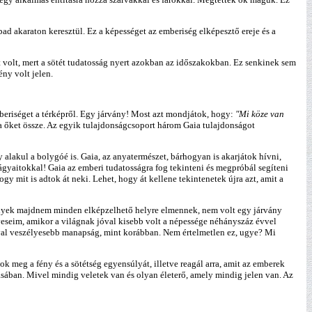
bad akaraton keresztül. Ez a képességet az emberiség elképesztő ereje és a
rt volt, mert a sötét tudatosság nyert azokban az időszakokban. Ez senkinek sem
ny volt jelen.
beriséget a térképről. Egy járvány! Most azt mondjátok, hogy:
"Mi köze van
kta őket össze. Az egyik tulajdonságcsoport három Gaia tulajdonságot
lakul a bolygóé is. Gaia, az anyatermészet, bárhogyan is akarjátok hívni,
gyaitokkal! Gaia az emberi tudatosságra fog tekinteni és megpróbál segíteni
y mit is adtok át neki. Lehet, hogy át kellene tekintenetek újra azt, amit a
amelyek majdnem minden elképzelhető helyre elmennek, nem volt egy járvány
veseim, amikor a világnak jóval kisebb volt a népessége néhányszáz évvel
jóval veszélyesebb manapság, mint korábban. Nem értelmetlen ez, ugye? Mi
k meg a fény és a sötétség egyensúlyát, illetve reagál arra, amit az emberek
ásában. Mivel mindig veletek van és olyan életerő, amely mindig jelen van. Az