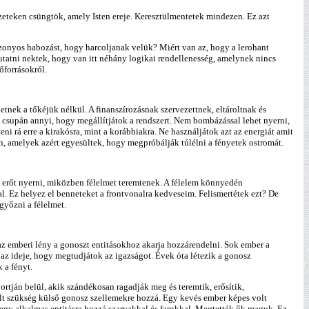
zeteken csüngtök, amely Isten ereje. Keresztülmentetek mindezen. Ez azt
izonyos habozást, hogy harcoljanak velük? Miért van az, hogy a lerohant
tatni nektek, hogy van itt néhány logikai rendellenesség, amelynek nincs
őforrásokról.
etnek a tőkéjük nélkül. A finanszírozásnak szervezettnek, eltároltnak és
z csupán annyi, hogy megállítjátok a rendszert. Nem bombázással lehet nyerni,
 rá erre a kirakósra, mint a korábbiakra. Ne használjátok azt az energiát amit
n, amelyek azért egyesültek, hogy megpróbálják túlélni a fényetek ostromát.
 erőt nyerni, miközben félelmet teremtenek. A félelem könnyedén
l. Ez helyez el benneteket a frontvonalra kedveseim. Felismertétek ezt? De
győzni a félelmet.
z emberi lény a gonoszt entitásokhoz akarja hozzárendelni. Sok ember a
az ideje, hogy megtudjátok az igazságot. Évek óta létezik a gonosz
 a fényt.
tján belül, akik szándékosan ragadják meg és teremtik, erősítik,
volt szükség külső gonosz szellemekre hozzá. Egy kevés ember képes volt
egy alkalmas entitásra hozzá szarvakkal és farokkal. Megtették ők maguk. Ez