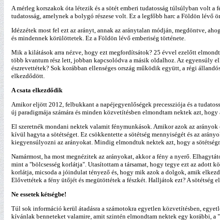
A mérleg korszakok óta létezik és a sötét emberi tudatosság túlsúlyban volt a fé
tudatosság, amelynek a bolygó részese volt. Ez a legfőbb harc a Földön lévő öre
Idézzétek most fel ezt az arányt, annak az aránytalan módján, megdöntve, ahogy
és mindennek körülöttetek. Ez a Földön lévő emberiség története.
Mik a kilátások arra nézve, hogy ezt megfordítsátok? 25 évvel ezelőtt elmondt
több kvantum rész lett, jobban kapcsolódva a másik oldalhoz. Az egyensúly e
észrevettétek? Sok korábban ellenséges ország működik együtt, a régi állandós
elkezdődött.
A csata elkezdődik
Amikor eljött 2012, felbukkant a napéjegyenlőségek precessziója és a tudatoss
új paradigmája számára és minden közvetítésben elmondtam nektek azt, hogy a
El szeretnék mondani nektek valamit fénymunkások. Amikor azok az arányok elk
kívül hagyta a sötétséget. Ez csökkentette a sötétség mennyiségét és az arányok
kiegyensúlyozni az arányokat. Mindig elmondtuk nektek azt, hogy a sötétségnek
Namármost, ha most megnézitek az arányokat, akkor a fény a nyerő. Elhagytátok
mint a "bölcsesség korlátja". Utasítottam a társamat, hogy tegye ezt az adott 
korlátja, micsoda a jóindulat tényező és, hogy mik azok a dolgok, amik elkezdt
Elővettétek a fény ütőjét és megütöttétek a fészkét. Halljátok ezt? A sötétség 
Ne essetek kétségbe!
Túl sok információ kerül átadásra a számotokra egyetlen közvetítésben, egyet
kívánlak benneteket valamire, amit szintén elmondtam nektek egy korábbi, a "Ne