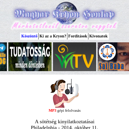
Köszöntő
Ki az a Kryon?
Fordítások
Kivonatok
MP3
gépi felolvasás
A sötétség kinyilatkoztatásai
Philadelphia - 2014. október 11.