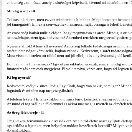
emberiség azon része, amely a sötétséget képviseli, kivonul mindenből, mert túl
Mindig is ott volt
Tekintsünk rá erre, mert ez van mindenütt a hírekben. Megdöbbentett bennete
jól támogatott? Ennek a szervezetnek hamarosan saját országa is lehet! Lehetsé
Az emberiség barbár múltja előjön, hogy megmutassa az arcát. Mindig is ott vol
nem szívbajos, nem igaz kedveseim? Az emberi tettekben megszemélyesített gon
Nyerésre álltok! A fény áll nyerésre! A sötétség felkelő tudatossága nem muta
sötét tudatosságot képviselik, bajban vannak. Kedveseim, a sötét tudatosságna
Most viszont hirtelen ott többé nem tud jól elbújni és a nyilvánosság elé kerül
Honnan jön a finanszírozás? Egy olyan raktárból érkezik, amely mindig is ott 
finanszírozás nem csak megjelent. El volt tárolva, várva arra, hogy fel legyen h
Ki fog nyerni?
Kedveseim, esélyük sincs! Pedig úgy tűnik, hogy van nekik, nem igaz? Minden
fognátok és minden nap megvizsgálnátok.
A félelem fekete. Ha féltek, akkor ott nincs fény. Lehettek a legnagyobb fény
Az mind el fog szállni a félelemmel és akkor már meg is nyerték az elmétek felet
Az öreg lélek ereje - Ti
Öreg lelkek, fénymunkások olvassák ezt. Az életről-életre összegyűjtött élettap
nyaktilóba a fejeteket, mert helytelen módon beszéltetek Istenről? Milyen volt
Akashátokban.