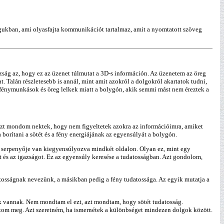
magukban, ami olyasfajta kommunikációt tartalmaz, amit a nyomtatott szöveg
azság az, hogy ez az üzenet túlmutat a 3D-s információn. Az üzenetem az öreg
. Talán részletesebb is annál, mint amit azokról a dolgokról akartatok tudni,
 fénymunkások és öreg lelkek miatt a bolygón, akik semmi mást nem éreztek a
azt mondom nektek, hogy nem figyeltetek azokra az információimra, amiket
 borítani a sötét és a fény energiájának az egyensúlyát a bolygón.
ét serpenyője van kiegyensúlyozva mindkét oldalon. Olyan ez, mint egy
t és az igazságot. Ez az egyensúly keresése a tudatosságban. Azt gondolom,
tosságnak nevezünk, a másikban pedig a fény tudatossága. Az egyik mutatja a
ok vannak. Nem mondtam el ezt, azt mondtam, hogy sötét tudatosság.
tom meg. Azt szeretném, ha ismernétek a különbséget mindezen dolgok között.