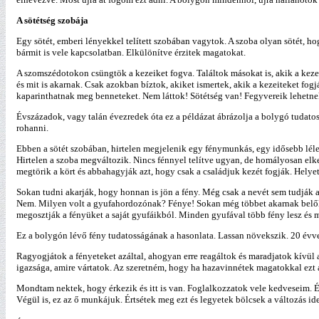
A sötétség szobája
Egy sötét, emberi lényekkel telített szobában vagytok. A szoba olyan sötét, 
bármit is vele kapcsolatban. Elkülönítve érzitek magatokat.
A szomszédotokon csüngtök a kezeiket fogva. Találtok másokat is, akik a keze
és mit is akarnak. Csak azokban bíztok, akiket ismertek, akik a kezeiteket fogj
kaparinthatnak meg benneteket. Nem láttok! Sötétség van! Fegyvereik lehetne
Évszázadok, vagy talán évezredek óta ez a példázat ábrázolja a bolygó tudatos
rohanni.
Ebben a sötét szobában, hirtelen megjelenik egy fénymunkás, egy idősebb lélek
Hirtelen a szoba megváltozik. Nincs fénnyel telítve ugyan, de homályosan elke
megtörik a kört és abbahagyják azt, hogy csak a családjuk kezét fogják. Helyet
Sokan tudni akarják, hogy honnan is jön a fény. Még csak a nevét sem tudják 
Nem. Milyen volt a gyufahordozónak? Fénye! Sokan még többet akarnak belől
megosztják a fényüket a saját gyufáikból. Minden gyufával több fény lesz és mo
Ez a bolygón lévő fény tudatosságának a hasonlata. Lassan növekszik. 20 évvel e
Ragyogjátok a fényeteket azáltal, ahogyan erre reagáltok és maradjatok kívül a
igazsága, amire vártatok. Az szeretném, hogy ha hazavinnétek magatokkal ezt 
Mondtam nektek, hogy érkezik és itt is van. Foglalkozzatok vele kedveseim. É
Végül is, ez az ő munkájuk. Értsétek meg ezt és legyetek bölcsek a változás id