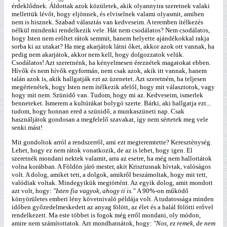
érdeklődnek. Áldottak azok közületek, akik olyannyira szeretnek valaki
mellettük lévőt, hogy eljönnek, és elviselnek valami olyasmit, amiben
nem is hisznek. Szabad választás van kedveseim. A teremben ítélkezés
nélkül mindenki rendelkezik vele. Hát nem csodálatos? Nem csodálatos,
hogy Isten nem erőltet rátok semmit, hanem helyette ajándékokkal rakja
sorba ki az utakat? Ha meg akarjátok látni őket, akkor azok ott vannak, ha
pedig nem akarjátok, akkor nem kell, hogy dolgozzatok velük.
Csodálatos! Azt szeretnénk, ha kényelmesen éreznétek magatokat ebben.
Hívők és nem hívők egyformán, nem csak azok, akik itt vannak, hanem
talán azok is, akik hallgatják ezt az üzenetet. Azt szeretném, ha teljesen
megértenétek, hogy Isten nem ítélkezik afelől, hogy mit választotok, vagy
hogy mit nem. Szünidő van. Tudom, hogy mi az. Kedveseim, ismerlek
benneteket. Ismerem a kultúrákat bolygó szerte. Bárki, aki hallgatja ezt...
tudom, hogy honnan ered a szünidő, a munkaszüneti nap. Csak
használjátok gondosan a megfelelő szavakat, így nem sértetek meg vele
senki mást!
Mit gondoltok arról a rendszerről, ami ezt megteremtette? Kereszténység.
Lehet, hogy ez nem rátok vonatkozik, de az is lehet, hogy igen. El
szeretnék mondani nektek valamit, arra az esetre, ha még nem hallottátok
volna korábban. A Földön járó mester, akit Krisztusnak hívtak, valóságos
volt. A dolog, amiket tett, a dolgok, amikről beszámoltak, hogy mit tett,
valódiak voltak. Mindegyikük megtörtént. Az egyik dolog, amit mondott
azt volt, hogy:
"Isten fia vagyok, ahogy ti is."
A 90%-on működő
könyörületes emberi lény követnivaló példája volt. A tudatossága minden
időben győzedelmeskedett az anyag fölött, az élet és a halál fölötti erővel
rendelkezett. Ma este többet is fogok még erről mondani, oly módon,
amire nem számítottatok. Azt mondhatnátok, hogy:
"Nos, ez remek, de nem