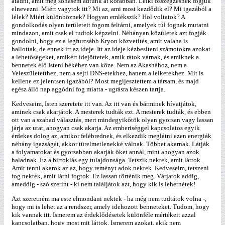
átadni, amit még sohasem adtunk át korábban. Lelki összegzésnek fogjuk
elnevezni. Miért vagytok itt? Mi az, ami most kezdődik el? Mi igazából a
lélek? Miért különböznek? Hogyan emlékszik? Hol voltatok? A
gondolkodás olyan területeit fogom feltárni, amelyek túl fognak mutatni
mindazon, amit csak el tudtok képzelni. Néhányan közületek azt fogják
gondolni, hogy ez a legfurcsább Kryon közvetítés, amit valaha is
hallottak, de ennek itt az ideje. Itt az ideje kézbesíteni számotokra azokat
a lehetőségeket, amikért idejöttetek, amik rátok várnak, és amiknek a
bennetek élő Isteni békéhez van köze. Nem az Akashához, nem a
Veleszületetthez, nem a sejti DNS-etekhez, hanem a lelketekhez. Mit is
kellene ez jelentsen igazából? Most megijesztettem a társam, és majd
egész álló nap aggódni fog miatta - ugrásra készen tartja.
Kedveseim, Isten szeretete itt van. Az itt van és bárminek hívatjátok,
aminek csak akarjátok. A mesterek tudták ezt. A mesterek tudták, és ebben
ott van a szabad választás, mert mindegyikőtök olyan gyorsan vagy lassan
járja az utat, ahogyan csak akarja. Az emberiséggel kapcsolatos egyik
érdekes dolog az, amikor felébrednek, és elkezdik meglátni ezen energiák
néhány igazságát, akkor türelmetlenekké válnak. Többet akarnak. Látják
a folyamatokat és gyorsabban akarják őket annál, mint ahogyan azok
haladnak. Ez a birtoklás egy tulajdonsága. Tetszik nektek, amit láttok.
Amit tenni akarok az az, hogy reményt adok nektek. Kedveseim, tetszeni
fog nektek, amit látni fogtok. Ez lassan történik meg. Várjatok addig,
ameddig - szó szerint - ki nem találjátok azt, hogy kik is lehetnétek!
Azt szeretném ma este elmondani nektek - ha még nem tudtátok volna -,
hogy mi is lehet az a rendszer, amely idehozott benneteket. Tudom, hogy
kik vannak itt. Ismerem az érdeklődésetek különféle mértékeit azzal
kapcsolatban, hogy most mit láttok. Ismerem azokat, akik nem