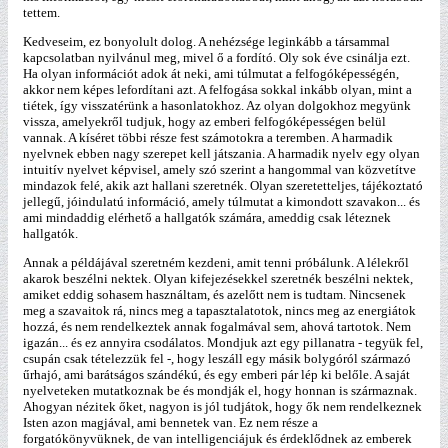
tettem.
Kedveseim, ez bonyolult dolog. A nehézsége leginkább a társammal
kapcsolatban nyilvánul meg, mivel ő a fordító. Oly sok éve csinálja ezt.
Ha olyan információt adok át neki, ami túlmutat a felfogóképességén,
akkor nem képes lefordítani azt. A felfogása sokkal inkább olyan, mint a
tiétek, így visszatérünk a hasonlatokhoz. Az olyan dolgokhoz megyünk
vissza, amelyekről tudjuk, hogy az emberi felfogóképességen belül
vannak. A kíséret többi része fest számotokra a teremben. A harmadik
nyelvnek ebben nagy szerepet kell játszania. A harmadik nyelv egy olyan
intuitív nyelvet képvisel, amely szó szerint a hangommal van közvetítve
mindazok felé, akik azt hallani szeretnék. Olyan szeretetteljes, tájékoztató
jellegű, jóindulatú információ, amely túlmutat a kimondott szavakon... és
ami mindaddig elérhető a hallgatók számára, ameddig csak léteznek
hallgatók.
Annak a példájával szeretném kezdeni, amit tenni próbálunk. A lélekről
akarok beszélni nektek. Olyan kifejezésekkel szeretnék beszélni nektek,
amiket eddig sohasem használtam, és azelőtt nem is tudtam. Nincsenek
meg a szavaitok rá, nincs meg a tapasztalatotok, nincs meg az energiátok
hozzá, és nem rendelkeztek annak fogalmával sem, ahová tartotok. Nem
igazán... és ez annyira csodálatos. Mondjuk azt egy pillanatra - tegyük fel,
csupán csak tételezzük fel -, hogy leszáll egy másik bolygóról származó
űrhajó, ami barátságos szándékú, és egy emberi pár lép ki belőle. A saját
nyelveteken mutatkoznak be és mondják el, hogy honnan is származnak.
Ahogyan nézitek őket, nagyon is jól tudjátok, hogy ők nem rendelkeznek
Isten azon magjával, ami bennetek van. Ez nem része a
forgatókönyvüknek, de van intelligenciájuk és érdeklődnek az emberek