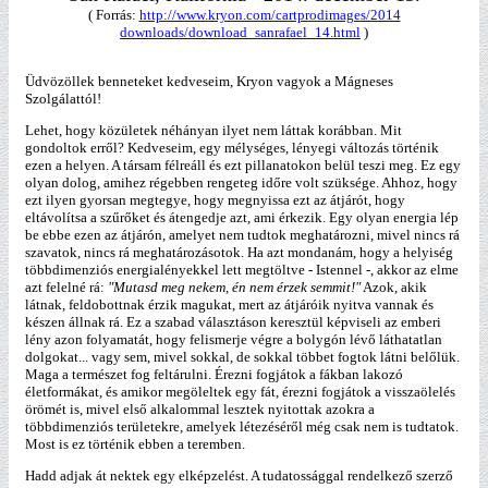
( Forrás:
http://www.kryon.com/cartprodimages/2014
downloads/download_sanrafael_14.html
)
Üdvözöllek benneteket kedveseim, Kryon vagyok a Mágneses
Szolgálattól!
Lehet, hogy közületek néhányan ilyet nem láttak korábban. Mit
gondoltok erről? Kedveseim, egy mélységes, lényegi változás történik
ezen a helyen. A társam félreáll és ezt pillanatokon belül teszi meg. Ez egy
olyan dolog, amihez régebben rengeteg időre volt szüksége. Ahhoz, hogy
ezt ilyen gyorsan megtegye, hogy megnyissa ezt az átjárót, hogy
eltávolítsa a szűrőket és átengedje azt, ami érkezik. Egy olyan energia lép
be ebbe ezen az átjárón, amelyet nem tudtok meghatározni, mivel nincs rá
szavatok, nincs rá meghatározásotok. Ha azt mondanám, hogy a helyiség
többdimenziós energialényekkel lett megtöltve - Istennel -, akkor az elme
azt felelné rá:
"Mutasd meg nekem, én nem érzek semmit!"
Azok, akik
látnak, feldobottnak érzik magukat, mert az átjáróik nyitva vannak és
készen állnak rá. Ez a szabad választáson keresztül képviseli az emberi
lény azon folyamatát, hogy felismerje végre a bolygón lévő láthatatlan
dolgokat... vagy sem, mivel sokkal, de sokkal többet fogtok látni belőlük.
Maga a természet fog feltárulni. Érezni fogjátok a fákban lakozó
életformákat, és amikor megöleltek egy fát, érezni fogjátok a visszaölelés
örömét is, mivel első alkalommal lesztek nyitottak azokra a
többdimenziós területekre, amelyek létezéséről még csak nem is tudtatok.
Most is ez történik ebben a teremben.
Hadd adjak át nektek egy elképzelést. A tudatossággal rendelkező szerző