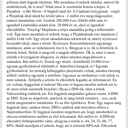
pillanat alatt fognak idejönni. Mit mondana el nektek mindaz, amivel ők
rendelkeztek, de ti nem? Tehát most le szeretném festeni a képet. A
Plejádok - a Hét Nővér - 9 Napból épül fel. A 3 lakható bolygónak - végül
a Plejádiak által mind be lettek lakva - 2 millió éve megvilágosodott
emberi társadalma volt. A tiétek 200.000 éves. Ebből több száz év
igazából Lemúriába számít bele. 50.000 év az, ahol ez igazából
elkezdődött. Tényleg! Majdnem a teljes maradéka pedig a felkészülés
volt. Épp most mondtam el nektek, hogy a Plejádiaknak erre majdnem 2
millió évük volt. Egy olyan társadalomra tekintetek rá, amely nyolcszor
hosszabb idejű, mint a tiétek. Nyolcszor. Keresztülmentek ugyanúgy
mindazon, amin az indulásotok óta ti is. Ahogyan ti is, ők is felnőttek és
érettek lettek. Nekik is megvolt a maguk időkerete. Ők is, mint ti most,
elérték a levizsgázott állapotot, és ekkor minden megváltozott a
számukra. Két millió év. Ennek egy részét - körülbelül 10.000 évet -
egymás gyilkolásával töltötték el. Ismerősen hangzik ez? Egymás
gyilkolásával. Az érettség kőhajigálós játszóterén voltak, minden érettség
nélkül csúfolva egymást a sötétben. Ugyanaz az eredménye volt náluk is,
mint nálatok. Átlépték a jelzést és elkezdték fogadni az információt. Én
ott voltam, higgyétek el nekem! Ma este el fogom mesélni nektek ezt is,
de most róluk szeretnék beszélni. Olyan a DNS-ük, mint a tiétek.
Valószínűleg tudtátok ezt. Ezt fogjátok megtalálni galaxis szerte. A DNS
az DNS. Azok az alapelvek, amelyek itt meg lettek teremtve... nos, azok
lettek megteremtve mindenütt. Ez az élet építőköve. Pont. Egy napon meg
fogjátok látni, amikor életet, DNS-t találtok más helyeken ebben a
Naprendszerben. El fogjátok kezdeni megérteni azt, hogy mindenhol ez
okozza természetes módon az élet folyamatát. Két millió év. A DNS-ük
elkezdett életképesebbé válni, ahogyan a tiétek is. 44, 54, 55, 66, 77,
88%. Hadd mondjam el nektek, hogy mi is történik 88%-nál. Elkezdtek