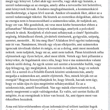
megír egy könyvet. Lehet akár egy novella, vagy akár egy kutatás, a
szerző tudatossága az az energia, amely abba a tervezetbe lett beletöltve,
amit könyvnek hívnak. A tudatos megfogalmazások, a kommunikáció
emelkedettsége, a lapon lévő szavak. Amikor olvassátok őket, akkor az a
szerző tudatosságát tükrözi. Ha hisztek az ezoterikus dolgokban, akkor ha
az energia nem is beazonosítható a számotokra talán, de tudjátok azt,
hogy ott van. Mit gondoltok, mi vesz most körbe benneteket ebben a
pillanatban? Mindazon könyvek tudatossága, amelyek a polcokról
néznek le rátok. Kezdjétek el elolvasni néhánynak a címét! Spirituális
segítség, feltárulkozó életek, jóvátételi történetek, gyógyulás, szépség,
szeretet, mesterlét... Ki írta meg őket? A falakon lévő egyéni tudatosság
már itt van. Namármost, létezik egy olyan elképzelés, ami számotokra
igencsak távolinak tűnhet és mégis, ez az a dolog, amit most mondunk
nektek: nem tudjátok, hogy mi az, amit nem tudtok. Páran közületek néha
eljönnének egy ilyen helyre, ahol most ültök. Vettek egy futó pillantást a
könyvekre, de fogalmatok sincs róla, hogy lesz-e ma számotokra valami
nektek szóló dolog. Az egyik szinte szó szerint a kezetekbe hullik, vagy
épp felragyog, így meglátjátok, kiveszitek és tudjátok, hogy ez nektek
szól. Ez a szerző és a Felsőbb-Énetek közötti szinkronicitás, amely
megadja a számotokra azt, amiért eljöttetek. Nos, minek hívják ezt az
energiát? Hogyan bizonyíthatjátok be, hogy létezik, hacsak nem úgy,
hogy ez talán újra és újra megtörtént néhányatokkal. Ez az a
szinkronicitás, amiről beszélünk. Van egy másik elnevezésetek is rá,
amely megteremti a saját valóságotokat. Ez valós, szó szerint fizika áll
mögötte, és az energiának is köze van hozzá. Az, ami éppen most van
érkezőben hozzátok.
A ma esti közvetítésemben olyan információval telített tanítást fogok