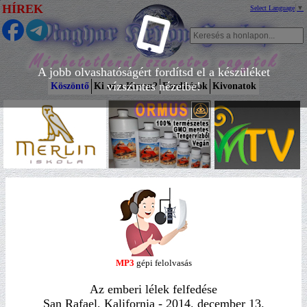
HÍREK
Select Language
▼
A jobb olvashatóságért fordítsd el a készüléket
vízszintes nézetbe!
Köszöntő
Ki az a Kryon?
Fordítások
Kivonatok
MP3
gépi felolvasás
Az emberi lélek felfedése
San Rafael, Kalifornia - 2014. december 13.