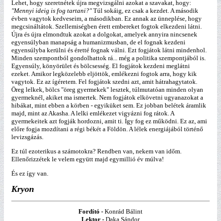
Lehet, hogy szeretnétek újra megvizsgálni azokat a szavakat, hogy:
"Mennyi ideig is fog tartani?"
Túl sokáig, ez csak a kezdet. A második
évben vagytok kedveseim, a másodikban. Ez annak az ünneplése, hogy
megcsináltátok. Szellemiségben érett embereket fogtok elkezdeni látni.
Újra és újra elmondtuk azokat a dolgokat, amelyek annyira nincsenek
egyensúlyban manapság a humanizmusban, de el fognak kezdeni
egyensúlyba kerülni és éretté fognak válni. Ezt fogjátok látni mindenhol.
Minden szempontból gondolhattok rá... még a politika szempontjából is.
Egyensúly, könyörület és bölcsesség. El fogjátok kezdeni meglátni
ezeket. Amikor legközelebb eljöttök, emlékezni fogtok arra, hogy kik
vagytok. Ez az ígéretem. Fel fogjátok szedni azt, amit hátrahagytatok.
Öreg lelkek, bölcs "öreg gyermekek" lesztek, túlmutatóan minden olyan
gyermeknél, akiket ma ismertek. Nem fogjátok elkövetni ugyanazokat a
hibákat, mint ebben a körben - egyiküket sem. Ez jobban belétek áramlik
majd, mint az Akasha. A lelki emlékezet vigyázni fog rátok. A
gyermekeitek azt fogják hordozni, amit ti. Így fog ez működni. Ez az, ami
előre fogja mozdítani a régi békét a Földön. A lélek energiájából történő
levizsgázás.
Ez túl ezoterikus a számotokra? Rendben van, nekem van időm.
Ellenőrizzétek le velem együtt majd egymillió év múlva!
És ez így van.
Kryon
Fordító -
Konrád Bálint
Lektor -
Daka Sándor