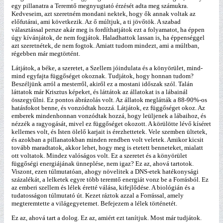
egy pillanatra a Teremtő megnyugtató érzését adta meg számukra.
Kedveseim, azt szeretném mondani nektek, hogy ők annak voltak az
előfutárai, ami következik. Az ő múltjuk, a ti jövőtök. A szabad
választással persze akár meg is fordíthatjátok ezt a folyamatot, ha éppen
úgy kívánjátok, de nem fogjátok. Haladhattok lassan is, ha éppenséggel
azt szeretnétek, de nem fogtok. Amiatt tudom mindezt, ami a múltban,
régebben már megtörtént.
Látjátok, a béke, a szeretet, a Szellem jóindulata és a könyörület, mind-
mind egyfajta függőséget okoznak. Tudjátok, hogy honnan tudom?
Beszéljünk arról a mesterről, akiről ez a mostani időszak szól. Talán
láttatok már Krisztus képeket, és láttátok az állatokat is a lábainál
összegyűlni. Ez pontos ábrázolás volt. Az állatok meglátták a 88-90%-os
hatásfokot benne, és vonzódtak hozzá. Látjátok, ez függőséget okoz. Az
emberek mindenhonnan vonzódtak hozzá, hogy leüljenek a lábaihoz, és
nézzék a ragyogását, mivel ez függőséget okozott. A körülötte lévő kíséret
kellemes volt, és Isten ölelő karjait is érezhettetek. Vele szemben ültetek,
és azokban a pillanatokban minden rendben volt veletek. Amikor kicsit
tovább maradtatok, akkor lehet, hogy meg is etetett benneteket, mialatt
ott voltatok. Mindez valóságos volt. Ez a szeretet és a könyörület
függőségi energiájának ünneplése, nem igaz? Ez az, ahová tartotok.
Viszont, ezen túlmutatóan, ahogy növelitek a DNS-etek hatékonysági
százalékát, a lelketek egyre több teremtő energiát vonz be a Forrásból. Ez
az emberi szellem és lélek éretté válása, kifejlődése. A biológián és a
tudatosságon túlmutató út. Kezet ráztok azzal a Forrással, amely
megteremtette a világegyetemet. Befejezem a lélek történetét.
Ez az, ahová tart a dolog. Ez az, amiért ezt tanítjuk. Most már tudjátok.