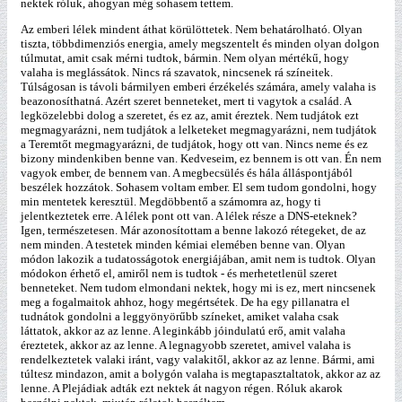
nektek róluk, ahogyan még sohasem tettem.
Az emberi lélek mindent áthat körülöttetek. Nem behatárolható. Olyan
tiszta, többdimenziós energia, amely megszentelt és minden olyan dolgon
túlmutat, amit csak mérni tudtok, bármin. Nem olyan mértékű, hogy
valaha is meglássátok. Nincs rá szavatok, nincsenek rá színeitek.
Túlságosan is távoli bármilyen emberi érzékelés számára, amely valaha is
beazonosíthatná. Azért szeret benneteket, mert ti vagytok a család. A
legközelebbi dolog a szeretet, és ez az, amit éreztek. Nem tudjátok ezt
megmagyarázni, nem tudjátok a lelketeket megmagyarázni, nem tudjátok
a Teremtőt megmagyarázni, de tudjátok, hogy ott van. Nincs neme és ez
bizony mindenkiben benne van. Kedveseim, ez bennem is ott van. Én nem
vagyok ember, de bennem van. A megbecsülés és hála álláspontjából
beszélek hozzátok. Sohasem voltam ember. El sem tudom gondolni, hogy
min mentetek keresztül. Megdöbbentő a számomra az, hogy ti
jelentkeztetek erre. A lélek pont ott van. A lélek része a DNS-eteknek?
Igen, természetesen. Már azonosítottam a benne lakozó rétegeket, de az
nem minden. A testetek minden kémiai elemében benne van. Olyan
módon lakozik a tudatosságotok energiájában, amit nem is tudtok. Olyan
módokon érhető el, amiről nem is tudtok - és merhetetlenül szeret
benneteket. Nem tudom elmondani nektek, hogy mi is ez, mert nincsenek
meg a fogalmaitok ahhoz, hogy megértsétek. De ha egy pillanatra el
tudnátok gondolni a leggyönyörűbb színeket, amiket valaha csak
láttatok, akkor az az lenne. A leginkább jóindulatú erő, amit valaha
éreztetek, akkor az az lenne. A legnagyobb szeretet, amivel valaha is
rendelkeztetek valaki iránt, vagy valakitől, akkor az az lenne. Bármi, ami
túltesz mindazon, amit a bolygón valaha is megtapasztaltatok, akkor az az
lenne. A Plejádiak adták ezt nektek át nagyon régen. Róluk akarok