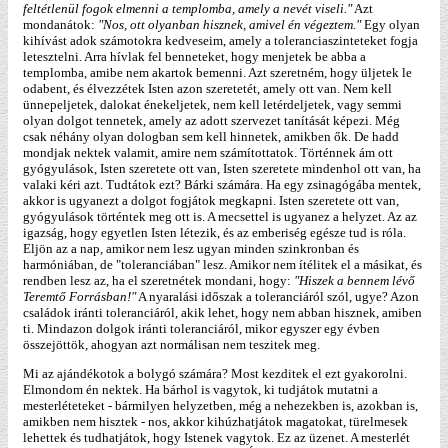
feltétlenül fogok elmenni a templomba, amely a nevét viseli."
Azt
mondanátok:
"Nos, ott olyanban hisznek, amivel én végeztem."
Egy olyan
kihívást adok számotokra kedveseim, amely a toleranciaszinteteket fogja
letesztelni. Arra hívlak fel benneteket, hogy menjetek be abba a
templomba, amibe nem akartok bemenni. Azt szeretném, hogy üljetek le
odabent, és élvezzétek Isten azon szeretetét, amely ott van. Nem kell
ünnepeljetek, dalokat énekeljetek, nem kell letérdeljetek, vagy semmi
olyan dolgot tennetek, amely az adott szervezet tanítását képezi. Még
csak néhány olyan dologban sem kell hinnetek, amikben ők. De hadd
mondjak nektek valamit, amire nem számítottatok. Történnek ám ott
gyógyulások, Isten szeretete ott van, Isten szeretete mindenhol ott van, ha
valaki kéri azt. Tudtátok ezt? Bárki számára. Ha egy zsinagógába mentek,
akkor is ugyanezt a dolgot fogjátok megkapni. Isten szeretete ott van,
gyógyulások történtek meg ott is. A mecsettel is ugyanez a helyzet. Az az
igazság, hogy egyetlen Isten létezik, és az emberiség egésze tud is róla.
Eljön az a nap, amikor nem lesz ugyan minden szinkronban és
harmóniában, de "toleranciában" lesz. Amikor nem ítélitek el a másikat, és
rendben lesz az, ha el szeretnétek mondani, hogy:
"Hiszek a bennem lévő
Teremtő Forrásban!"
A nyaralási időszak a toleranciáról szól, ugye? Azon
családok iránti toleranciáról, akik lehet, hogy nem abban hisznek, amiben
ti. Mindazon dolgok iránti toleranciáról, mikor egyszer egy évben
összejöttök, ahogyan azt normálisan nem teszitek meg.
Mi az ajándékotok a bolygó számára? Most kezditek el ezt gyakorolni.
Elmondom én nektek. Ha bárhol is vagytok, ki tudjátok mutatni a
mesterléteteket - bármilyen helyzetben, még a nehezekben is, azokban is,
amikben nem hisztek - nos, akkor kihúzhatjátok magatokat, türelmesek
lehettek és tudhatjátok, hogy Istenek vagytok. Ez az üzenet. A mesterlét