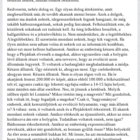
beszélni nektek, miután rólatok beszéltem.
Kedveseim, nehéz dolog ez. Egy olyan dolog áttekintése, amit
megbeszéltünk már, de tovább akarunk menni benne. Azok a dolgok,
amiket ma átadok nektek, idegenszerűeknek fognak hangzani, de még
inkább hátborzongatónak, sokuk pedig furcsának. Felkészültünk erre, de
közületek sokaknak ezt tudniuk kell. Az öreg lelkekhez beszélek, a
hallgatókhoz és a jelenlevőkhöz is. Nem mindenkihez, de a legtöbbekhez.
A legtöbbekhez. El szeretném mondani nektek, hogy kik vagytok. Ha
ilyen módon nem adtam volna át nektek ezt az információt korábban,
akkor ezt most kellene hallanotok. Amikor az emberiség készen állt arra,
hogy a Plejádiak elvessék a magokat, akkor egyszerűen csak a bolygón
lévő állatok részei voltatok, arra tervezve, hogy az evolúció azon
állomásán legyetek. Ti voltatok a barlanglakó meghaladásának a módja.
Készen álltatok. Úgy néztetek ki, ahogyan most. Úgy cselekedtetek,
ahogyan most. Készen álltatok. Nem is olyan régen volt ez. Ha le
akarjátok festeni 200.000 év képét, akkor ebből 100.000 a felkészüléssel
telt el, ugyanis csakis így lehetett egyfajta ember a 14-15 fajta helyett,
mint minden más állat esetében. Nos, itt jönnek a kérdések. Melyik
időben épült fel Lemúria? Mikor történt meg a magvetés? Mit gondoltok,
kik voltak itt, hogy fogadják a magokat? Csak ti, "hagyományos"
emberek, akik keresztüljöttek az evolúció folyamatán, vagy más állatok
is? A válasz: nem, ti voltatok azok és a Plejádokról érkeztetek. El akarok
mondani nektek valamit. Amikor elérkezik az újraszületés, akkor az nincs
korlátozva ám erre a bolygóra. Tudatában voltatok ennek, nem igaz?
Bárhonnan érkezhettetek. Amikor az emberiség exponenciálisan
növekszik, akkor mit gondoltok, az honnan gyűlik össze? Más helyekről.
Az élet nem a semmiből bukkan fel. Mi lenne, ha azt mondanám nektek,
hogy léteznek entitások és lelkek olyan csoportjai, akik leszületnek.