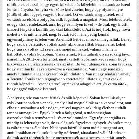
töltöttetek el azzal, hogy egyre közelebb és közelebb haladtatok az Isteni
Forrás irányába. Annyira vonzó az kedveseim, hogy egy olyan helyre
jöttök el, ahol egyek vagytok Istennel. Ott voltatok, megtettétek és ti
voltatok az elsők a bolygón, akik fogadták a magokat. Most felébredtetek,
és egy kicsit emlékeztek arra, hogy ez milyen is volt - de csak egy kicsit.
Emberi lényként konfliktusokkal küszködtök. Azt is tudjátok, hogy hová
mehettek és mit tehettek meg. Frusztráció, néha pedig kémiai
egyensúlyhiány is jelen van. Az elmúlt két évben sokan meghaltak. Lehet,
hogy azok a barátaitok voltak azok, akik nem álltak készen erre. Lehet,
hogy társak voltak. El szeretnék mondani nektek valamit, ha nem
hallottátok volna korábban. Visszatérnek. Nem tudnak olyan sokáig távol
maradni. A 2012-ben történtek miatt kellett távozniuk kedveseim, hogy
kikövezzék a visszatérésetekhez az utat. Be volt ütemezve a korai távozás,
hogy stabilan ki legyen kövezve a visszautatok. Van itt egy rendszer,
amely túlmutat a legnagyszerűbb jóindulaton. Van itt egy rendszer, amely
a Teremtő Forrás azon legnagyobb szeretetével illatozik, amit csak el
tudtok képzelni... "csepegtetve", apránként adagolva azt, és várva rátok,
hogy eggyé váljatok Istennel.
A helyiség tele van szent férfiak és nők képeivel. Sokan közülük olyan
más kontinenseken vannak, amely által megtalálták azt a kapcsolatot, ami
elhozta számukra a teljességet, amivel nagyon sok ideig életben tudták
tartani önmagukat. Egyek lettek a bolygóval, a tudatosságban
összeolvadtak a természettel - és ez volt minden. Egy régi energiába ez
mindig is lehetséges volt, de ez elég sok figyelmet igényelt, és örökre meg
is változtatta az életüket. Néhányan közülük nem tudták megenni azt,
amit korábban ettek, sokuk pedig nőtlenné, társtalanná vált. Mindezen
dolgok azért történtek, hogy megteremtsék azt a becses energiát, amely