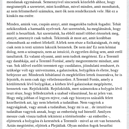
mondanak egymásnak. Semennyivel sincsenek közelebb ahhoz, hogy
megismerjék a szeretetet, mint korábban, mivel minden, amit mondtatok,
az nem felismerhető számukra, mert ők nem rendelkeznek vele. Hát ez a
kirakós ma estére.
Minden, amink van, csupán annyi, amit magatokba tudtok fogadni. Tehát
nekikezdünk a harmadik nyelvnek. Azt szeretnénk, ha meglátnátok, hogy
miről is beszélünk. Azt szeretnénk, ha ebből minél többet értenétek meg,
annyit, amennyit csak tudtok. Tekintsük át most azt, amit korábban
elmondtunk az emberi lélekről. A lélek nem része a fizikaiságnak, és még
csak nem is testi szinten lakozik bennetek. De nem ám! Ez nem kémiai
dolog, nem a szinapszis, nem az intuíció, és egyetlen dolog sem, amit erről
tanultatok. Ez valami olyasmi, amit nem tudtok megérteni. Ez a Teremtő
egy darabkája, azé a Teremtő Forrásé, amely megteremtette mindazt, ami
van. Sok idővel ezelőtt teremtett egy csodálatos, jóindulatú rendszert, és
szüksége volt egy univerzumra, a galaxisokra, bolygókra és életre, hogy
befejezze azt. Mindezek hibátlanul és megfelelően lettek összerakva, be is
fejezték, és nem csak úgy véletlenszerűen. A Teremtő Forrás, amely a
körülöttetek lévő bolygókat, a körben lévő galaxisokat megépítette,
bennetek van. Rejtőzködik. Rejtőzködik, mert számotokra a bolygón lévő
teszt része, hogy felfedezzétek a szabad választással, ha az jelen van.
Hogy még jobban el legyen rejtve, csak egy bizonyos százalék felett
kezelhetitek azt, így nem lehettek a tudatában. Nem vagytok a
nagyságának, vagy annak a tudatában, hogy mi is az... de intuitívan
tudatában vagytok annak, hogy az emberiség tud Istenről. Amilyen
messze csak vissza tudtok tekinteni a történelembe - az emberibe -,
eljöttetek a bolygóra és kerestétek a Teremtőt - mivel az ott van bennetek.
Aztán megtörtént, eljöttek a Plejádiak. Olyan módon fogok beszélni