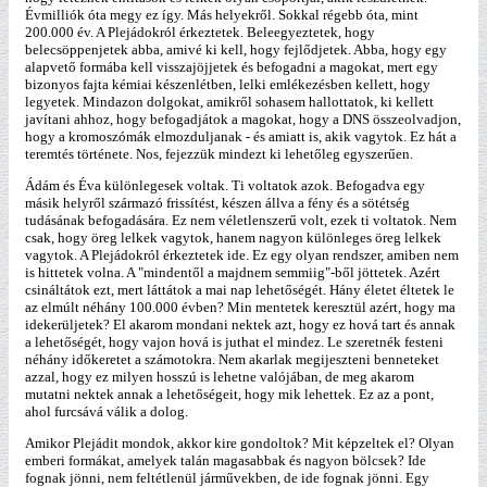
Évmilliók óta megy ez így. Más helyekről. Sokkal régebb óta, mint
200.000 év. A Plejádokról érkeztetek. Beleegyeztetek, hogy
belecsöppenjetek abba, amivé ki kell, hogy fejlődjetek. Abba, hogy egy
alapvető formába kell visszajöjjetek és befogadni a magokat, mert egy
bizonyos fajta kémiai készenlétben, lelki emlékezésben kellett, hogy
legyetek. Mindazon dolgokat, amikről sohasem hallottatok, ki kellett
javítani ahhoz, hogy befogadjátok a magokat, hogy a DNS összeolvadjon,
hogy a kromoszómák elmozduljanak - és amiatt is, akik vagytok. Ez hát a
teremtés története. Nos, fejezzük mindezt ki lehetőleg egyszerűen.
Ádám és Éva különlegesek voltak. Ti voltatok azok. Befogadva egy
másik helyről származó frissítést, készen állva a fény és a sötétség
tudásának befogadására. Ez nem véletlenszerű volt, ezek ti voltatok. Nem
csak, hogy öreg lelkek vagytok, hanem nagyon különleges öreg lelkek
vagytok. A Plejádokról érkeztetek ide. Ez egy olyan rendszer, amiben nem
is hittetek volna. A "mindentől a majdnem semmiig"-ből jöttetek. Azért
csináltátok ezt, mert láttátok a mai nap lehetőségét. Hány életet éltetek le
az elmúlt néhány 100.000 évben? Min mentetek keresztül azért, hogy ma
idekerüljetek? El akarom mondani nektek azt, hogy ez hová tart és annak
a lehetőségét, hogy vajon hová is juthat el mindez. Le szeretnék festeni
néhány időkeretet a számotokra. Nem akarlak megijeszteni benneteket
azzal, hogy ez milyen hosszú is lehetne valójában, de meg akarom
mutatni nektek annak a lehetőségeit, hogy mik lehettek. Ez az a pont,
ahol furcsává válik a dolog.
Amikor Plejádit mondok, akkor kire gondoltok? Mit képzeltek el? Olyan
emberi formákat, amelyek talán magasabbak és nagyon bölcsek? Ide
fognak jönni, nem feltétlenül járművekben, de ide fognak jönni. Egy