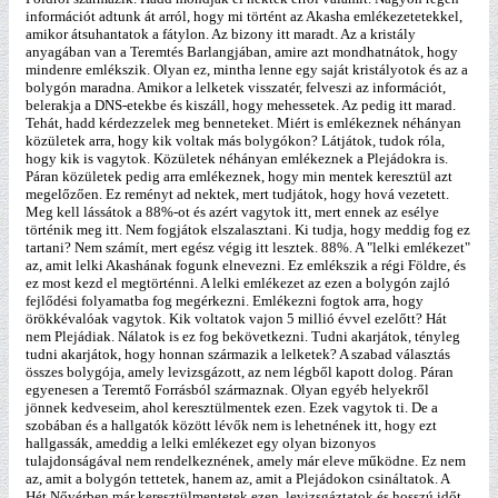
információt adtunk át arról, hogy mi történt az Akasha emlékezetetekkel,
amikor átsuhantatok a fátylon. Az bizony itt maradt. Az a kristály
anyagában van a Teremtés Barlangjában, amire azt mondhatnátok, hogy
mindenre emlékszik. Olyan ez, mintha lenne egy saját kristályotok és az a
bolygón maradna. Amikor a lelketek visszatér, felveszi az információt,
belerakja a DNS-etekbe és kiszáll, hogy mehessetek. Az pedig itt marad.
Tehát, hadd kérdezzelek meg benneteket. Miért is emlékeznek néhányan
közületek arra, hogy kik voltak más bolygókon? Látjátok, tudok róla,
hogy kik is vagytok. Közületek néhányan emlékeznek a Plejádokra is.
Páran közületek pedig arra emlékeznek, hogy min mentek keresztül azt
megelőzően. Ez reményt ad nektek, mert tudjátok, hogy hová vezetett.
Meg kell lássátok a 88%-ot és azért vagytok itt, mert ennek az esélye
történik meg itt. Nem fogjátok elszalasztani. Ki tudja, hogy meddig fog ez
tartani? Nem számít, mert egész végig itt lesztek. 88%. A "lelki emlékezet"
az, amit lelki Akashának fogunk elnevezni. Ez emlékszik a régi Földre, és
ez most kezd el megtörténni. A lelki emlékezet az ezen a bolygón zajló
fejlődési folyamatba fog megérkezni. Emlékezni fogtok arra, hogy
örökkévalóak vagytok. Kik voltatok vajon 5 millió évvel ezelőtt? Hát
nem Plejádiak. Nálatok is ez fog bekövetkezni. Tudni akarjátok, tényleg
tudni akarjátok, hogy honnan származik a lelketek? A szabad választás
összes bolygója, amely levizsgázott, az nem légből kapott dolog. Páran
egyenesen a Teremtő Forrásból származnak. Olyan egyéb helyekről
jönnek kedveseim, ahol keresztülmentek ezen. Ezek vagytok ti. De a
szobában és a hallgatók között lévők nem is lehetnének itt, hogy ezt
hallgassák, ameddig a lelki emlékezet egy olyan bizonyos
tulajdonságával nem rendelkeznének, amely már eleve működne. Ez nem
az, amit a bolygón tettetek, hanem az, amit a Plejádokon csináltatok. A
Hét Nővérben már keresztülmentetek ezen, levizsgáztatok és hosszú időt