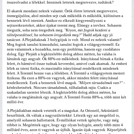
összeolvadni a lélekkel. Isteninek lettetek megtervezve, tudtátok?
El akarok mondani nektek valamit. Örök életre lettetek megtervezve,
önmegújulóra, ahol minden sejt csak működik és működik, különösen a
bennetek lévő isteniek. Amikor ez elkezdi kiegyensúlyozni a
sejtszerkezeteket, akkor újakat teremt meg. Elmegy a tervhez. Sohasem
öregszik, soha nem öregedtek meg.
"Kryon, mit fogtok kezdeni a
túlnépesedéssel, ha sohasem öregedünk meg?"
Hadd adjak egy jó
tanácsot. A Plejádiaknak 3 bolygójuk is volt. Mond ez nektek valamit?
Meg fogtok tanulni kimozdulni, tanulni fogtok a világegyetemről. Ez
nem valaminek a hozadéka, nem egy probléma, hanem egy csodálatos
dolog. Egy Plejádi a legközelebbi dolog ahhoz mérten, ha valaha is
látnátok egy angyalt. Ők 88%-on működnek. Irányítással bírnak a fizika
felett, és bármivel össze tudnak keveredni, amivel csak akarnak. Az emberi
lélek az isteni fizika, és maximális irányítással rendelkezik mindenek
felett. A Teremtő benne van a lélekben. A Teremtő a világegyetem mesteri
fizikusa. Ha ezen a 88%-on vagytok, akkor minden felett irányítással
rendelkeztek. Ezek a bennetek lévő magok.
"Milyen társadalmuk van?"
-
kérdezhetnétek. Nincsen társadalmuk, túlhaladtak rajta. Csakis a
szakadatlan szeretet létezik. A legközelebbi dolog ahhoz mérten, ha
valaha is meglátnátok egy angyalt. A Teremtő Forrás 88%-a, több mint két
millió éve.
A Plejádiakban mások vetették el a magokat. Az Orionról, Arktúriáról
beszéltünk, ők váltak a nagyszüleitekké. Létezik egy azt megelőző is,
amelyről sohasem hallottatok. Évmilliókat vettek igénybe, vagy még
többet is. Megértitek ugye, hogy egy olyan bolygón, amely több mint 4
milliárd éves, azon ti vagytok az újfiúk. Igazán újak vagytok. Képzeljétek