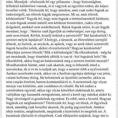
iránt. Mondjuk - tételezzük fel egy pillanatra -, hogy biztonságban,
felfedező küldetésen vannak, és ti vagytok az egyetlen ember, aki képes
beszélni velük. Tételezzük fel, hogy mindent, amit csak tudni fognak az
emberiségről, azt tőletek fogják megszerezni. Mi az, amit tőletek
kérdeznének? Tegyük fel, hogy nem fognak a történelmetekről kérdezni,
és nem fognak semmi másról sem kérdezni benneteket, csakis olyan
dolgokról, amikkel nem rendelkeznek. Rátok fognak nézni, és azt fogják
mondani, hogy:
"Amióta csak figyeljük az emberiséget, van egy dolog,
amit nem értünk. Kérlek, beszélj nekünk a szeretetről!"
Hol kezdenétek? A
szeretet melyik fajtájával? A bolygó, a társatok, az életetekben szereplő
állatok, az őseitek, az anyátok, az apátok, vagy az azok iránti szeretetről
fogtok beszélni nekik, akiket elveszítettetek? Hogyan kezdenétek?
Hányfajta szeretet létezik? Mik a különbségek? Ha elkezdenétek - még ha
azt mondanák, hogy tömérdek időtök is van rá - hol fognátok bele? Ha
elkezdtétek, akkor hogyan határoznátok meg a szeretet érzelmi mezejét?
Mondhatnátok bármit, amit csak akartok, meg is érthetnék mind a
szavaitokat, de ti és én is tudjuk azt, hogy a szeretet több a nyelvezetnél.
Amikor szerelembe estek, akkor ott a Szellem egyfajta sűrűsége van jelen,
valami kellemes dolog. Ha belenéztek az újszülött szemeibe, akkor az
nem csupán érzelem, hanem kommunikáció is. A szeretetnek egy olyan
mezeje van körülötte, ami csodálatos és vibráló. Ha két ember a
szerelemben egyesül, akkor egy olyan köteléket alakítanak ki, amely
valójában egy harmadik energiaforma, mivel a kettő egy másikat alakít ki.
Nagy távolságról is gondolnak egymásra. Ez több, mint a beszéd. Hogyan
fogjátok ezt meghatározni? Tételezzük fel, hogy ott ülnek, és figyelnek
rátok, ameddig csak beszélni akartok, ők pedig jegyzetelnek. Amikor
ideje indulni, megköszönik, megrázzák a kezeiteket és megértik azt. A
kutatásuk elkészült és elrepülnek. Csak elképzelni tudjátok, hogy mit is