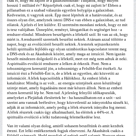
csak el, hogy mi zajlott le a galaxisotokban! Tudjátok, hogy milyen
hosszú 1 milliárd év? Képzeljétek csak el, hogy mi zajlott le! Ebben a
pillanatban ez a szabad választás egyetlen bolygója a galaxisban.
Kedveseim, ti vagytok azok. Épp most léptétek át a határvonalat, és az
összes olyan élet, amelynek isteni DNS-e van ebben a galaxisban, az tud
rólatok. A jelzés el lett küldve. El szeretném mondani nektek, hogy ez mit
is tesz valójában. Ünneplést, reményt, látogatókat és segítséget hoz - a
rendszer elindul. Mindezen beszélgetés a lélekről szól. Itt van az ok, hogy
miért is. A rendszerről szeretnék beszélni nektek. A társam azzal töltötte a
napot, hogy az evolúcióról beszélt nektek. A testetek sejtszerkezetén
belüli spirituális fejlődés egy olyan szimbiotikus kapcsolatot teremt meg
a DNS-etek és az Akashátok között, amely maga az intuíció. Nem igazán
beszélt mindezen dolgokról és a lélekről, mert ezt még nem adtuk át neki.
A spirituális evolúció rendszere a lelken át érkezik. Pont. Nem a
tobozmirigyen keresztül jön, a tobozmirigy a Felsőbb-Ént érzékeli. Az
intuíció érzi a Felsőbb-Ént is, de a lélek az egyetlen, aki közvetíti az
információt. A lélek kapcsolódik a Hálókhoz. Az emberi lélek a
katalizátor. Mindig is az volt... az energia szintjének azon készültségi
szintje miatt, amely fogadására most már készen álltok. Nem az emberi
részen keresztül lép be. Nem tud. A jelenleg felnyíló időkapszulák,
amelyeket a Plejádiak élesítettek be - ha használhatom ezt a szót - szó
szerint arra vannak beélesítve, hogy közvetlenül az irányotokba süssék ki,
adják át az információt, amely pedig a lélek részetek irányába fog menni.
A lélek részetek csakis úgy alkalmazható, ha eléritek a 44%-ot. A
spirituális evolúció a lelki tudatosság felemelkedése lesz.
Van itt valami olyan dolog, amiről sohasem beszéltünk és amit kezdtek
érezni. Ezt lelki emlékezetnek fogjuk elnevezni. Az Akashátok csakis a
Földről származik. Hadd mondjak el nektek erről valamit. Nagyon régen