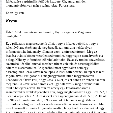
felfedezése a spirituális fejlődés kezdete. Óh, annyi minden
mondanivalóm van még a számotokra. Furcsa lesz.
És ez így van.
Kryon
Üdvözöllek benneteket kedveseim, Kryon vagyok a Mágneses
Szolgálattól!
Egy pillanatra meg szeretnénk állni, hogy a kíséret bejöjjön, hogy a
jelenlévő arra érzékenyek megérezzék azt. Annyira nehéz olyan
információt átadni, amely túlmutat azon, amire számítotok. Még az
átadása után is kiismerhetetlen számotokra, hogy vajon nem átverés-e a
dolog. Néhány információ előrehaladottabb. Ez az év utolsó közvetítése.
Az utolsó két alkalommal szemben ültem veletek, és összefoglalókat
adtam át a számotokra. Ez igazából most egyáltalán nem egy
összefoglalás - ez a következő lépés. A lélek történetének befejezéseként
fogom hívni. Ez igazából a megmagyarázhatatlan magyarázatával
kezdődik el. Össze kell, hogy kössük őket, és ezt ebben az évben akarom
megtenni. A következő három évet úgy határoztuk meg a számotokra,
mint a befejezés éveit. Három év, amely egy katalizátor szám a
számmisztikai szakkifejezésben arra, hogy meghatározzon egy 9-est. A 2, a
3 és a 4 képviseli a 2., 3. és 4. évet ezen új energiában. A 2015-öt, 2016-ot
és 2017-et mind összeadva, a 9-es számokat teremtik meg. Valami
ezoterikus dolog lesz befejezve ebben az elkövetkező három évben. Ma
este fogom elkezdeni a folyamatot azáltal, hogy átadok előre nektek egy
kis információt, egy kicsit előrehaladottabbat, mint ahogyan azt korábban