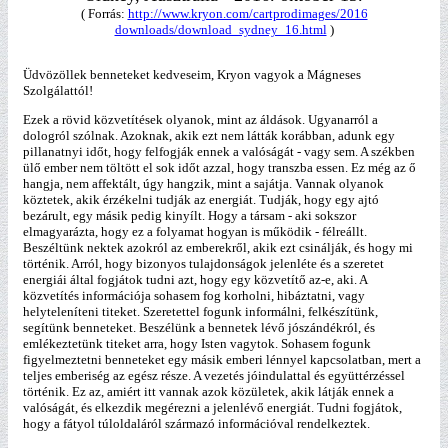
( Forrás:
http://www.kryon.com/cartprodimages/2016
downloads/download_sydney_16.html
)
Üdvözöllek benneteket kedveseim, Kryon vagyok a Mágneses
Szolgálattól!
Ezek a rövid közvetítések olyanok, mint az áldások. Ugyanarról a
dologról szólnak. Azoknak, akik ezt nem látták korábban, adunk egy
pillanatnyi időt, hogy felfogják ennek a valóságát - vagy sem. A székben
ülő ember nem töltött el sok időt azzal, hogy transzba essen. Ez még az ő
hangja, nem affektált, úgy hangzik, mint a sajátja. Vannak olyanok
köztetek, akik érzékelni tudják az energiát. Tudják, hogy egy ajtó
bezárult, egy másik pedig kinyílt. Hogy a társam - aki sokszor
elmagyarázta, hogy ez a folyamat hogyan is működik - félreállt.
Beszéltünk nektek azokról az emberekről, akik ezt csinálják, és hogy mi
történik. Arról, hogy bizonyos tulajdonságok jelenléte és a szeretet
energiái által fogjátok tudni azt, hogy egy közvetítő az-e, aki. A
közvetítés információja sohasem fog korholni, hibáztatni, vagy
helyteleníteni titeket. Szeretettel fogunk informálni, felkészítünk,
segítünk benneteket. Beszélünk a bennetek lévő jószándékról, és
emlékeztetünk titeket arra, hogy Isten vagytok. Sohasem fogunk
figyelmeztetni benneteket egy másik emberi lénnyel kapcsolatban, mert a
teljes emberiség az egész része. A vezetés jóindulattal és együttérzéssel
történik. Ez az, amiért itt vannak azok közületek, akik látják ennek a
valóságát, és elkezdik megérezni a jelenlévő energiát. Tudni fogjátok,
hogy a fátyol túloldaláról származó információval rendelkeztek.