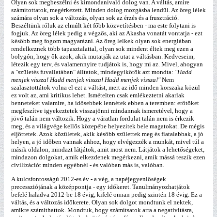
Olyan sok megbeszélni és kimondanivaló dolog van. A váltás, amire
számítottatok, megérkezett. Minden dolog mozgásba lendül. Az öreg lélek
számára olyan sok a változás, olyan sok az érzés és a frusztráció.
Beszéltünk róluk az elmúlt két főbb közvetítésben - ma este folytani is
fogjuk. Az öreg lélek pedig a végzős, aki az Akasha vonatát vontatja - ezt
később meg fogom magyarázni. Az öreg lelkek olyan sok energiában
rendelkeznek több tapasztalattal, olyan sok mindent éltek meg ezen a
bolygón, hogy ők azok, akik mutatják az utat a váltásban. Kedveseim,
létezik egy terv, és valamennyire tudjátok is, hogy mi az. Mivel, ahogyan
a "születés fuvallatában" álltatok, mindegyikőtök azt mondta:
"Hadd
menjek vissza! Hadd menjek vissza! Hadd menjek vissza!"
Nem
szalasztottátok volna el ezt a váltást, mert az idő minden korszaka közül
ez volt az, ami kritikus lehet. Ismételten csak emlékeztetni akarlak
benneteket valamire, ha idősebbek lennétek ebben a teremben: erőtöket
megfeszítve igyekeztetek visszajönni mindannak ismeretével, hogy a
jövő talán nem változik. Hogy a váratlan fordulat talán nem is érkezik
meg, és a világvége kellős közepébe helyezitek bele magatokat. De mégis
eljöttetek. Azok közületek, akik később születtek meg és fiatalabbak, a jó
helyen, a jó időben vannak ahhoz, hogy elvégezzék a munkát, mivel túl a
másik oldalon, mindazt látjátok, amit most nem. Látjátok a lehetőségeket,
mindazon dolgokat, amik elkezdenek megérkezni, amik mássá teszik ezen
civilizációt minden egyébnél - és valóban más is, valóban.
A kulcsfontosságú 2012-es év - a vég, a napéjegyenlőségek
precessziójának a középpontja - egy időkeret. Tanulmányozhatjátok
befelé haladva 2012-be 18 évig, kifelé onnan pedig szintén 18 évig. Ez a
váltás, és a változás időkerete. Olyan sok dolgot mondtunk el nektek,
amikre számíthattok. Mondtuk, hogy számítsatok arra a negativitásra,