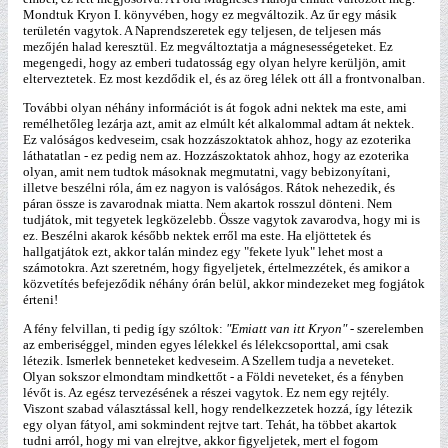
Mondtuk Kryon I. könyvében, hogy ez megváltozik. Az űr egy másik
területén vagytok. A Naprendszeretek egy teljesen, de teljesen más
mezőjén halad keresztül. Ez megváltoztatja a mágnesességeteket. Ez
megengedi, hogy az emberi tudatosság egy olyan helyre kerüljön, amit
elterveztetek. Ez most kezdődik el, és az öreg lélek ott áll a frontvonalban.
További olyan néhány információt is át fogok adni nektek ma este, ami
remélhetőleg lezárja azt, amit az elmúlt két alkalommal adtam át nektek.
Ez valóságos kedveseim, csak hozzászoktatok ahhoz, hogy az ezoterika
láthatatlan - ez pedig nem az. Hozzászoktatok ahhoz, hogy az ezoterika
olyan, amit nem tudtok másoknak megmutatni, vagy bebizonyítani,
illetve beszélni róla, ám ez nagyon is valóságos. Rátok nehezedik, és
páran össze is zavarodnak miatta. Nem akartok rosszul dönteni. Nem
tudjátok, mit tegyetek legközelebb. Össze vagytok zavarodva, hogy mi is
ez. Beszélni akarok később nektek erről ma este. Ha eljöttetek és
hallgatjátok ezt, akkor talán mindez egy "fekete lyuk" lehet most a
számotokra. Azt szeretném, hogy figyeljetek, értelmezzétek, és amikor a
közvetítés befejeződik néhány órán belül, akkor mindezeket meg fogjátok
érteni!
A fény felvillan, ti pedig így szóltok:
"Emiatt van itt Kryon"
- szerelemben
az emberiséggel, minden egyes lélekkel és lélekcsoporttal, ami csak
létezik. Ismerlek benneteket kedveseim. A Szellem tudja a neveteket.
Olyan sokszor elmondtam mindkettőt - a Földi neveteket, és a fényben
lévőt is. Az egész tervezésének a részei vagytok. Ez nem egy rejtély.
Viszont szabad választással kell, hogy rendelkezzetek hozzá, így létezik
egy olyan fátyol, ami sokmindent rejtve tart. Tehát, ha többet akartok
tudni arról, hogy mi van elrejtve, akkor figyeljetek, mert el fogom