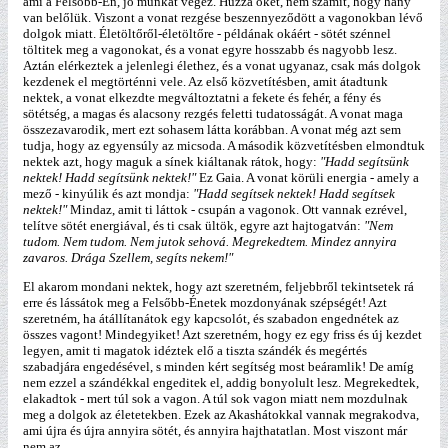
ami a Felsőbb-Én, jó munkát végez. Húzza őket, nem számít, hogy hány
van belőlük. Viszont a vonat rezgése beszennyeződött a vagonokban lévő
dolgok miatt. Életöltőről-életöltőre - példának okáért - sötét szénnel
töltitek meg a vagonokat, és a vonat egyre hosszabb és nagyobb lesz.
Aztán elérkeztek a jelenlegi élethez, és a vonat ugyanaz, csak más dolgok
kezdenek el megtörténni vele. Az első közvetítésben, amit átadtunk
nektek, a vonat elkezdte megváltoztatni a fekete és fehér, a fény és
sötétség, a magas és alacsony rezgés feletti tudatosságát. A vonat maga
összezavarodik, mert ezt sohasem látta korábban. A vonat még azt sem
tudja, hogy az egyensúly az micsoda. A második közvetítésben elmondtuk
nektek azt, hogy maguk a sínek kiáltanak rátok, hogy:
"Hadd segítsünk
nektek! Hadd segítsünk nektek!"
Ez Gaia. A vonat körüli energia - amely a
mező - kinyúlik és azt mondja:
"Hadd segítsek nektek! Hadd segítsek
nektek!"
Mindaz, amit ti láttok - csupán a vagonok. Ott vannak ezrével,
telítve sötét energiával, és ti csak ültök, egyre azt hajtogatván:
"Nem
tudom. Nem tudom. Nem jutok sehová. Megrekedtem. Mindez annyira
zavaros. Drága Szellem, segíts nekem!"
El akarom mondani nektek, hogy azt szeretném, feljebbről tekintsetek rá
erre és lássátok meg a Felsőbb-Énetek mozdonyának szépségét! Azt
szeretném, ha átállítanátok egy kapcsolót, és szabadon engednétek az
összes vagont! Mindegyiket! Azt szeretném, hogy ez egy friss és új kezdet
legyen, amit ti magatok idéztek elő a tiszta szándék és megértés
szabadjára engedésével, s minden kért segítség most beáramlik! De amíg
nem ezzel a szándékkal engeditek el, addig bonyolult lesz. Megrekedtek,
elakadtok - mert túl sok a vagon. A túl sok vagon miatt nem mozdulnak
meg a dolgok az életetekben. Ezek az Akashátokkal vannak megrakodva,
ami újra és újra annyira sötét, és annyira hajthatatlan. Most viszont már
nem az.