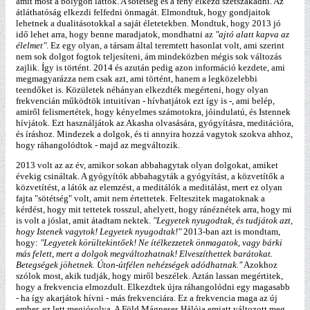
amit most a bolygón láttok. A sötétség és a fény elkezd szétszakadni. Az
átláthatóság elkezdi felfedni önmagát. Elmondtuk, hogy gondjaitok
lehetnek a dualitásotokkal a saját életetekben. Mondtuk, hogy 2013 jó
idő lehet arra, hogy benne maradjatok, mondhatni az
"ajtó alatt kapva az
élelmet"
. Ez egy olyan, a társam által teremtett hasonlat volt, ami szerint
nem sok dolgot fogtok teljesíteni, ám mindeközben mégis sok változás
zajlik. Így is történt. 2014 és azután pedig azon információ kezdete, ami
megmagyarázza nem csak azt, ami történt, hanem a legközelebbi
teendőket is. Közületek néhányan elkezdték megérteni, hogy olyan
frekvencián működtök intuitívan - hívhatjátok ezt így is -, ami belép,
amiről felismertétek, hogy kényelmes számotokra, jóindulatú, és Istennek
hívjátok. Ezt használjátok az Akasha olvasására, gyógyításra, meditációra,
és íráshoz. Mindezek a dolgok, és ti annyira hozzá vagytok szokva ahhoz,
hogy ráhangolódtok - majd az megváltozik.
2013 volt az az év, amikor sokan abbahagytak olyan dolgokat, amiket
évekig csináltak. A gyógyítók abbahagyták a gyógyítást, a közvetítők a
közvetítést, a látók az elemzést, a meditálók a meditálást, mert ez olyan
fajta "sötétség" volt, amit nem értettetek. Felteszitek magatoknak a
kérdést, hogy mit tettetek rosszul, ahelyett, hogy ránéznétek arra, hogy mi
is volt a jóslat, amit átadtam nektek.
"Legyetek nyugodtak, és tudjátok azt,
hogy Istenek vagytok! Legyetek nyugodtak!"
2013-ban azt is mondtam,
hogy:
"Legyetek körültekintőek! Ne ítélkezzetek önmagatok, vagy bárki
más felett, mert a dolgok megváltozhatnak! Elveszíthettek barátokat.
Betegségek jöhetnek. Úton-útfélen nehézségek adódhatnak."
Azokhoz
szólok most, akik tudják, hogy miről beszélek. Aztán lassan megértitek,
hogy a frekvencia elmozdult. Elkezdtek újra ráhangolódni egy magasabb
- ha így akarjátok hívni - más frekvenciára. Ez a frekvencia maga az új
ember, ez lett megjósolva. A Föld Mágneses Hálója emiatt változott meg.