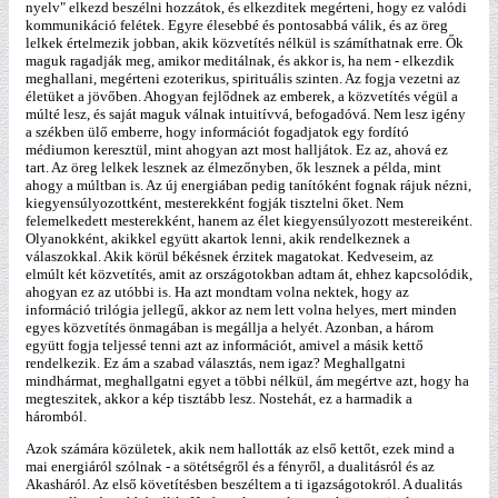
nyelv" elkezd beszélni hozzátok, és elkezditek megérteni, hogy ez valódi
kommunikáció felétek. Egyre élesebbé és pontosabbá válik, és az öreg
lelkek értelmezik jobban, akik közvetítés nélkül is számíthatnak erre. Ők
maguk ragadják meg, amikor meditálnak, és akkor is, ha nem - elkezdik
meghallani, megérteni ezoterikus, spirituális szinten. Az fogja vezetni az
életüket a jövőben. Ahogyan fejlődnek az emberek, a közvetítés végül a
múlté lesz, és saját maguk válnak intuitívvá, befogadóvá. Nem lesz igény
a székben ülő emberre, hogy információt fogadjatok egy fordító
médiumon keresztül, mint ahogyan azt most halljátok. Ez az, ahová ez
tart. Az öreg lelkek lesznek az élmezőnyben, ők lesznek a példa, mint
ahogy a múltban is. Az új energiában pedig tanítóként fognak rájuk nézni,
kiegyensúlyozottként, mesterekként fogják tisztelni őket. Nem
felemelkedett mesterekként, hanem az élet kiegyensúlyozott mestereiként.
Olyanokként, akikkel együtt akartok lenni, akik rendelkeznek a
válaszokkal. Akik körül békésnek érzitek magatokat. Kedveseim, az
elmúlt két közvetítés, amit az országotokban adtam át, ehhez kapcsolódik,
ahogyan ez az utóbbi is. Ha azt mondtam volna nektek, hogy az
információ trilógia jellegű, akkor az nem lett volna helyes, mert minden
egyes közvetítés önmagában is megállja a helyét. Azonban, a három
együtt fogja teljessé tenni azt az információt, amivel a másik kettő
rendelkezik. Ez ám a szabad választás, nem igaz? Meghallgatni
mindhármat, meghallgatni egyet a többi nélkül, ám megértve azt, hogy ha
megteszitek, akkor a kép tisztább lesz. Nostehát, ez a harmadik a
háromból.
Azok számára közületek, akik nem hallották az első kettőt, ezek mind a
mai energiáról szólnak - a sötétségről és a fényről, a dualitásról és az
Akasháról. Az első követítésben beszéltem a ti igazságotokról. A dualitás