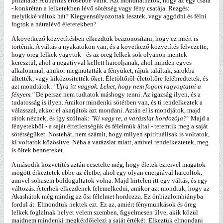
pillanata? A dualitás erősebbé válik. Azt mondhatnátok, hogy az egy csata
- konkrétan a lelketekben lévő sötétség vagy fény csatája. Rezgés:
melyikké váltok hát? Kiegyensúlyozottak lesztek, vagy aggódni és félni
fogtok a hátralévő életetekben?
A következő közvetítésben elkezdtük beazonosítani, hogy ez miért is
történik. A váltás a nyakatokon van, és a következő közvetítés felvezette,
hogy öreg lelkek vagytok - és az öreg lelkek sok olyanon mentek
keresztül, ahol a negatívval kellett harcoljanak, ahol minden egyes
alkalommal, amikor megmutatták a fényüket, rájuk találtak, sarokba
ültették, vagy kiközösítették őket. Életöltőről-életöltőre felébredtetek, és
azt mondtátok:
"Újra itt vagyok. Lehet, hogy nem fogom ragyogtatni a
fényem."
De persze nem tudtatok máshogy tenni. Az igazság ilyen, és a
tudatosság is ilyen. Amikor mindenki sötétben van, és ti rendelkeztek a
válasszal, akkor el akarjátok azt mondani. Aztán el is mondjátok, majd
rátok néznek, és így szólnak:
"Ki vagy te, a varázslat hordozója?"
Majd a
fényetekből - a saját értetlenségük és félelmük által - teremtik meg a saját
sötétségüket. Nostehát, nem számít, hogy milyen spirituálisak is voltatok,
ki voltatok közösítve. Néha a varázslat miatt, amivel rendelkeztetek, meg
is öltek benneteket.
A második közvetítés aztán ecsetelte még, hogy életek ezreivel magatok
mögött érkeztetek ebbe az életbe, ahol egy olyan energiával harcoltok,
amivel sohasem boldogultatok volna. Majd hirtelen itt egy váltás, és egy
változás. A terhek elkezdenek felemelkedni, amikor azt mondtuk, hogy az
Akashátok még mindig az ősi félelmet hordozza. Ez önbizalomhiányba
fordul át. Elmondtuk nektek ezt. Ez az, amiért fénymunkások és öreg
lelkek foglalnak helyet velem szemben, figyelmesen ülve, akik közül
majdnem mindenki megkérdőjelezi a saját értékét. Elkeztük elmondani