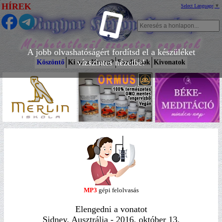
HÍREK
Select Language
▼
A jobb olvashatóságért fordítsd el a készüléket
vízszintes nézetbe!
Köszöntő
Ki az a Kryon?
Fordítások
Kivonatok
MP3
gépi felolvasás
Elengedni a vonatot
Sidney, Ausztrália - 2016. október 13.