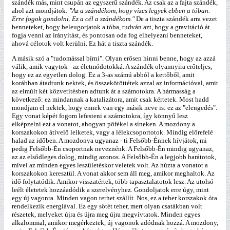
szándék más, mint csupán az egyszerű szándék. Az csak az a fajta szándék,
ahol azt mondjátok:
"Az a szándékom, hogy vizes legyek ebben a tóban.
Erre fogok gondolni. Ez a cél a szándékom."
De a tiszta szándék arra vezet
benneteket, hogy beleugorjatok a tóba, tudván azt, hogy a gravitáció át
fogja venni az irányítást, és pontosan oda fog elhelyezni benneteket,
ahová célotok volt kerülni. Ez hát a tiszta szándék.
A másik szó a "tudomással bírni". Olyan erősen hinni benne, hogy az azzá
válik, amik vagytok - az életmódotokká. A szándék olyannyira erőteljes,
hogy ez az egyetlen dolog. Ez a 3-as számú abból a kettőből, amit
korábban átadtunk nektek, és összekötöttétek azzal az információval, amit
az elmúlt két közvetítésben adtunk át a számotokra. A hármasság a
következő: ez mindannak a katalizátora, amit csak kértetek. Most hadd
mondjam el nektek, hogy ennek van egy másik neve is: ez az "elengedés".
Egy vonat képét fogom lefesteni a számotokra, így könnyű lesz
elképzelni ezt a vonatot, ahogyan pöfékel a síneken. A mozdony a
korszakokon átívelő lelketek, vagy a lélekcsoportotok. Mindig előrefelé
halad az időben. A mozdonya ugyanaz - ti Felsőbb-Énnek hívjátok, mi
pedig Felsőbb-Én csoportnak neveznénk. A Felsőbb-Én mindig ugyanaz,
az az elsődleges dolog, mindig azonos. A Felsőbb-Én a legjobb barátotok,
mivel az minden egyes leszületéskor veletek volt. Az húzta a vonatot a
korszakokon keresztül. A vonat akkor sem áll meg, amikor meghaltok. Az
idő folytatódik. Amikor visszatértek, több tapasztalatotok lesz. Az utolsó
leélt életetek hozzáadódik a szerelvényhez. Gondoljatok erre úgy, mint
egy új vagonra. Minden vagon terhet szállít. Nos, ez a teher korszakok óta
rendelkezik energiával. Ez egy sötét teher, mert olyan csatákban volt
részetek, melyeket újra és újra meg újra megvívtatok. Minden egyes
alkalommal, amikor megérkeztek, új vagonok adódnak hozzá. A mozdony,