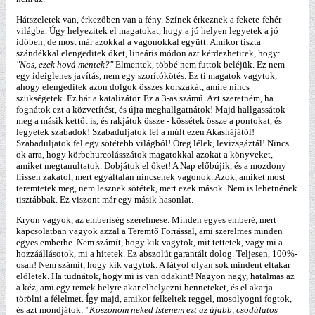
Hátszeletek van, érkezőben van a fény. Színek érkeznek a fekete-fehér
világba. Úgy helyezitek el magatokat, hogy a jó helyen legyetek a jó
időben, de most már azokkal a vagonokkal együtt. Amikor tiszta
szándékkal elengeditek őket, lineáris módon azt kérdezhetitek, hogy:
"Nos, ezek hová mentek?"
Elmentek, többé nem futtok beléjük. Ez nem
egy ideiglenes javítás, nem egy szorítókötés. Ez ti magatok vagytok,
ahogy elengeditek azon dolgok összes korszakát, amire nincs
szükségetek. Ez hát a katalizátor. Ez a 3-as számú. Azt szeretném, ha
fognátok ezt a közvetítést, és újra meghallgatnátok! Majd hallgassátok
meg a másik kettőt is, és rakjátok össze - kössétek össze a pontokat, és
legyetek szabadok! Szabaduljatok fel a múlt ezen Akashájától!
Szabaduljatok fel egy sötétebb világból! Öreg lélek, levizsgáztál! Nincs
ok arra, hogy körbehurcolásszátok magatokkal azokat a könyveket,
amiket megtanultatok. Dobjátok el őket! A Nap előbújik, és a mozdony
frissen zakatol, mert egyáltalán nincsenek vagonok. Azok, amiket most
teremtetek meg, nem lesznek sötétek, mert ezek mások. Nem is lehetnének
tisztábbak. Ez viszont már egy másik hasonlat.
Kryon vagyok, az emberiség szerelmese. Minden egyes emberé, mert
kapcsolatban vagyok azzal a Teremtő Forrással, ami szerelmes minden
egyes emberbe. Nem számít, hogy kik vagytok, mit tettetek, vagy mi a
hozzáállásotok, mi a hitetek. Ez abszolút garantált dolog. Teljesen, 100%-
osan! Nem számít, hogy kik vagytok. A fátyol olyan sok mindent eltakar
előletek. Ha tudnátok, hogy mi is van odakint! Nagyon nagy, hatalmas az
a kéz, ami egy remek helyre akar elhelyezni benneteket, és el akarja
törölni a félelmet. Így majd, amikor felkeltek reggel, mosolyogni fogtok,
és azt mondjátok:
"Köszönöm neked Istenem ezt az újabb, csodálatos