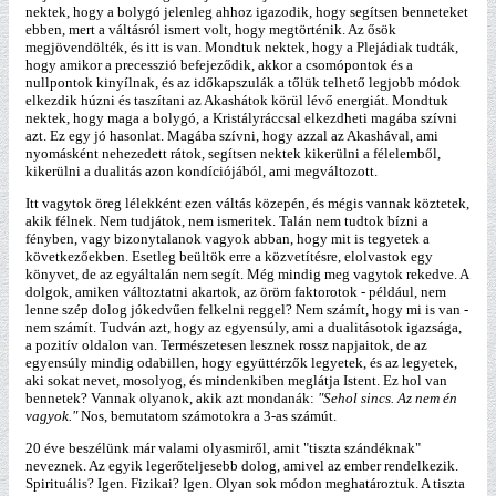
nektek, hogy a bolygó jelenleg ahhoz igazodik, hogy segítsen benneteket
ebben, mert a váltásról ismert volt, hogy megtörténik. Az ősök
megjövendölték, és itt is van. Mondtuk nektek, hogy a Plejádiak tudták,
hogy amikor a precesszió befejeződik, akkor a csomópontok és a
nullpontok kinyílnak, és az időkapszulák a tőlük telhető legjobb módok
elkezdik húzni és taszítani az Akashátok körül lévő energiát. Mondtuk
nektek, hogy maga a bolygó, a Kristályráccsal elkezdheti magába szívni
azt. Ez egy jó hasonlat. Magába szívni, hogy azzal az Akashával, ami
nyomásként nehezedett rátok, segítsen nektek kikerülni a félelemből,
kikerülni a dualitás azon kondíciójából, ami megváltozott.
Itt vagytok öreg lélekként ezen váltás közepén, és mégis vannak köztetek,
akik félnek. Nem tudjátok, nem ismeritek. Talán nem tudtok bízni a
fényben, vagy bizonytalanok vagyok abban, hogy mit is tegyetek a
következőekben. Esetleg beültök erre a közvetítésre, elolvastok egy
könyvet, de az egyáltalán nem segít. Még mindig meg vagytok rekedve. A
dolgok, amiken változtatni akartok, az öröm faktorotok - például, nem
lenne szép dolog jókedvűen felkelni reggel? Nem számít, hogy mi is van -
nem számít. Tudván azt, hogy az egyensúly, ami a dualitásotok igazsága,
a pozitív oldalon van. Természetesen lesznek rossz napjaitok, de az
egyensúly mindig odabillen, hogy együttérzők legyetek, és az legyetek,
aki sokat nevet, mosolyog, és mindenkiben meglátja Istent. Ez hol van
bennetek? Vannak olyanok, akik azt mondanák:
"Sehol sincs. Az nem én
vagyok."
Nos, bemutatom számotokra a 3-as számút.
20 éve beszélünk már valami olyasmiről, amit "tiszta szándéknak"
neveznek. Az egyik legerőteljesebb dolog, amivel az ember rendelkezik.
Spirituális? Igen. Fizikai? Igen. Olyan sok módon meghatároztuk. A tiszta