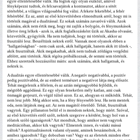
egyre ellentétesebbé válik. Ha fogtok egy olyan eszközt, amivel
fényképezni tudtok, és felcsavarjátok a kontrasztot, akkor a sötét
sötétebbé, a világos világosabbá fog válni. A fekete feketébbé, a fehér
fehérebbé. Ez az, amit az első közvetítésben elmondtunk arról, hogy mi is
történik magával a dualitással. Ez sokak számára zavaróvá válik. Azok
számára, akik nem értik meg, hogy mi zajlik a bolygón, és fénymunkások
illetve öreg lelkek - azok is, akik foglalkozásként űzik az Akasha olvasást,
közvetítők, gyógyítók. Ha nem tudjátok, hogy mi történik, akkor az
frusztráló lesz. Beszéltünk nektek erről. Vannak most olyanok ebben a
"hallgatóságban" - nem csak azok, akik hallgatják, hanem akik itt ülnek -,
akik frusztráltak. Akik megakadtak, akik nem tudnak zöldágra vergődni
afölött, ami történik. Akik régóta próbálkoznak, de semmi sem történik.
Ehhez szeretnék hozzászólni máris: azok számára, akik hallgatnak, és
nektek is.
A dualitás egyre ellentétesebbé válik. A negatív negatívabbá, a pozitív
pedig pozitívabbá, de az emberi természet a negatívot látja meg először.
Tehát megjelenik a félelem, és az aztán mégnagyobbá fejlődik, és
mégtöbb aggódássá. Ez egy olyan feneketlen mély katlan, ami csak
önmagát gerjeszti, és végül túlnő azon. Ez az, ahogyan ez működik. Tehát,
nem lesz jobb. Még akkor sem, ha a fény fényesebb lesz. Ha nem mentek
oda, nem látjátok meg azt. Az nem magától értetődő. Tehát, frusztráltak
vagytok. Egy pillanaton belül el is mondom nektek, hogy miért. Szóval,
az első közvetítés erről szólt, nektek szegezve a kérdést, hogy hol van a
rólatok szóló igazságotok? Azt mondtuk, hogy amikor nem vagytok
meditációban, akkor kik vagytok? Elmentek innen, és valaki mássá
váltok? A spiritualitásotok valami olyasmi, aminek beszámoltok, és
amihez igazodtok? Egy dobozban van? Vagy ez az életetek minden éber