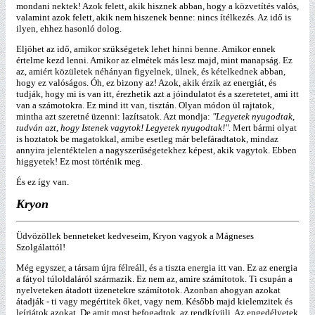
mondani nektek! Azok felett, akik hisznek abban, hogy a közvetítés valós,
valamint azok felett, akik nem hiszenek benne: nincs ítélkezés. Az idő is
ilyen, ehhez hasonló dolog.
Eljöhet az idő, amikor szükségetek lehet hinni benne. Amikor ennek
értelme kezd lenni. Amikor az elmétek más lesz majd, mint manapság. Ez
az, amiért közületek néhányan figyelnek, ülnek, és kételkednek abban,
hogy ez valóságos. Óh, ez bizony az! Azok, akik érzik az energiát, és
tudják, hogy mi is van itt, érezhetik azt a jóindulatot és a szeretetet, ami itt
van a számotokra. Ez mind itt van, tisztán. Olyan módon ül rajtatok,
mintha azt szeretné üzenni: lazítsatok. Azt mondja:
"Legyetek nyugodtak,
tudván azt, hogy Istenek vagytok! Legyetek nyugodtak!"
. Mert bármi olyat
is hoztatok be magatokkal, amibe esetleg már belefáradtatok, mindaz
annyira jelentéktelen a nagyszerűségetekhez képest, akik vagytok. Ebben
higgyetek! Ez most történik meg.
És ez így van.
Kryon
Üdvözöllek benneteket kedveseim, Kryon vagyok a Mágneses
Szolgálattól!
Még egyszer, a társam újra félreáll, és a tiszta energia itt van. Ez az energia
a fátyol túloldaláról származik. Ez nem az, amire számítotok. Ti csupán a
nyelveteken átadott üzenetekre számítotok. Azonban ahogyan azokat
átadják - ti vagy megértitek őket, vagy nem. Később majd kielemzitek és
leírjátok azokat. De amit most befogadtok, az rendkívüli. Az engedélyetek