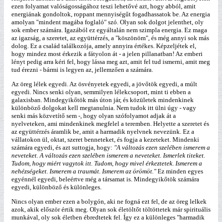
ezen folyamat valóságosságához teszi lehetővé azt, hogy abból, amit
energiának gondoltok, roppant mennyiségűt fogadhassatok be. Az energia
amolyan "mindent magába foglaló" szó. Olyan sok dolgot jelenthet, oly
sok ember számára. Igazából ez egyáltalán nem szimpla energia. Ez maga
az igazság, a szeretet, az együttérzés, a "köszönöm", és még annyi sok más
dolog. Ez a család találkozója, amely annyira értékes. Képzeljétek el,
hogy mindez most érkezik a fátyolon át - a jelen pillanatban! Az emberi
lényt pedig arra kéri fel, hogy lássa meg azt, amit fel tud ismerni, amit meg
tud érezni - bármi is legyen az, jellemzően a számára.
Az öreg lélek egyedi. Az ösvényetek egyedi, a jövőtök egyedi, a múlt
egyedi. Nincs senki olyan, semmilyen lélekcsoport, mint ti ebben a
galaxisban. Mindegyikőtök más úton jár, és közületek mindenkinek
különböző dolgokat kell megtanulnia. Nem tudok itt ülni úgy - vagy
senki más közvetítő sem -, hogy olyan szófolyamot adjak át a
nyelveteken, ami mindenkinek megfelel a teremben. Helyette a szeretet és
az együttérzés áramlik be, amit a harmadik nyelvnek nevezünk. Ez a
vállatokon ül, oktat, szeret benneteket, és fogja a kezeteket. Mindenki
számára egyedi, és azt suttogja, hogy:
"A változás ezen szelében ismerem a
neveteket. A változás ezen szelében ismerem a neveteket. Ismerlek titeket.
Tudom, hogy miért vagytok itt. Tudom, hogy mivel érkeztetek. Ismerem a
nehézségeket. Ismerem a traumát. Ismerem az örömöt."
Ez minden egyes
egyénnél egyedi, beleértve még a társamat is. Mindegyikőtök számára
egyedi, különböző és különleges.
Nincs olyan ember ezen a bolygón, aki ne fogná ezt fel, de az öreg lelkek
azok, akik először értik meg. Olyan sok életöltőt töltöttetek már spirituális
munkával, oly sok életben ébredtetek fel. Így ez a különleges "harmadik