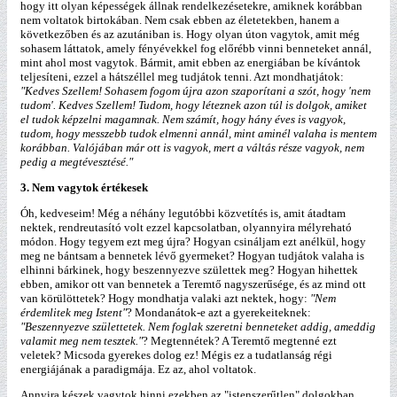
hogy itt olyan képességek állnak rendelkezésetekre, amiknek korábban
nem voltatok birtokában. Nem csak ebben az életetekben, hanem a
következőben és az azutániban is. Hogy olyan úton vagytok, amit még
sohasem láttatok, amely fényévekkel fog előrébb vinni benneteket annál,
mint ahol most vagytok. Bármit, amit ebben az energiában be kívántok
teljesíteni, ezzel a hátszéllel meg tudjátok tenni. Azt mondhatjátok:
"Kedves Szellem! Sohasem fogom újra azon szaporítani a szót, hogy 'nem
tudom'. Kedves Szellem! Tudom, hogy léteznek azon túl is dolgok, amiket
el tudok képzelni magamnak. Nem számít, hogy hány éves is vagyok,
tudom, hogy messzebb tudok elmenni annál, mint aminél valaha is mentem
korábban. Valójában már ott is vagyok, mert a váltás része vagyok, nem
pedig a megtévesztésé."
3. Nem vagytok értékesek
Óh, kedveseim! Még a néhány legutóbbi közvetítés is, amit átadtam
nektek, rendreutasító volt ezzel kapcsolatban, olyannyira mélyreható
módon. Hogy tegyem ezt meg újra? Hogyan csináljam ezt anélkül, hogy
meg ne bántsam a bennetek lévő gyermeket? Hogyan tudjátok valaha is
elhinni bárkinek, hogy beszennyezve születtek meg? Hogyan hihettek
ebben, amikor ott van bennetek a Teremtő nagyszerűsége, és az mind ott
van körülöttetek? Hogy mondhatja valaki azt nektek, hogy:
"Nem
érdemlitek meg Istent"
? Mondanátok-e azt a gyerekeiteknek:
"Beszennyezve születtetek. Nem foglak szeretni benneteket addig, ameddig
valamit meg nem tesztek."
? Megtennétek? A Teremtő megtenné ezt
veletek? Micsoda gyerekes dolog ez! Mégis ez a tudatlanság régi
energiájának a paradigmája. Ez az, ahol voltatok.
Annyira készek vagytok hinni ezekben az "istenszerűtlen" dolgokban,