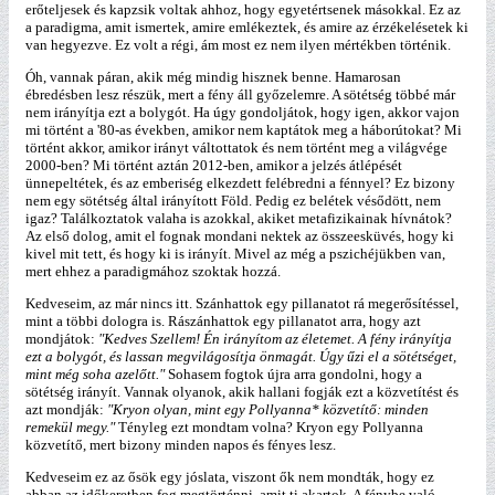
erőteljesek és kapzsik voltak ahhoz, hogy egyetértsenek másokkal. Ez az
a paradigma, amit ismertek, amire emlékeztek, és amire az érzékelésetek ki
van hegyezve. Ez volt a régi, ám most ez nem ilyen mértékben történik.
Óh, vannak páran, akik még mindig hisznek benne. Hamarosan
ébredésben lesz részük, mert a fény áll győzelemre. A sötétség többé már
nem irányítja ezt a bolygót. Ha úgy gondoljátok, hogy igen, akkor vajon
mi történt a '80-as években, amikor nem kaptátok meg a háborútokat? Mi
történt akkor, amikor irányt váltottatok és nem történt meg a világvége
2000-ben? Mi történt aztán 2012-ben, amikor a jelzés átlépését
ünnepeltétek, és az emberiség elkezdett felébredni a fénnyel? Ez bizony
nem egy sötétség által irányított Föld. Pedig ez belétek vésődött, nem
igaz? Találkoztatok valaha is azokkal, akiket metafizikainak hívnátok?
Az első dolog, amit el fognak mondani nektek az összeesküvés, hogy ki
kivel mit tett, és hogy ki is irányít. Mivel az még a pszichéjükben van,
mert ehhez a paradigmához szoktak hozzá.
Kedveseim, az már nincs itt. Szánhattok egy pillanatot rá megerősítéssel,
mint a többi dologra is. Rászánhattok egy pillanatot arra, hogy azt
mondjátok:
"Kedves Szellem! Én irányítom az életemet. A fény irányítja
ezt a bolygót, és lassan megvilágosítja önmagát. Úgy űzi el a sötétséget,
mint még soha azelőtt."
Sohasem fogtok újra arra gondolni, hogy a
sötétség irányít. Vannak olyanok, akik hallani fogják ezt a közvetítést és
azt mondják:
"Kryon olyan, mint egy Pollyanna* közvetítő: minden
remekül megy."
Tényleg ezt mondtam volna? Kryon egy Pollyanna
közvetítő, mert bizony minden napos és fényes lesz.
Kedveseim ez az ősök egy jóslata, viszont ők nem mondták, hogy ez
abban az időkeretben fog megtörténni, amit ti akartok. A fénybe való