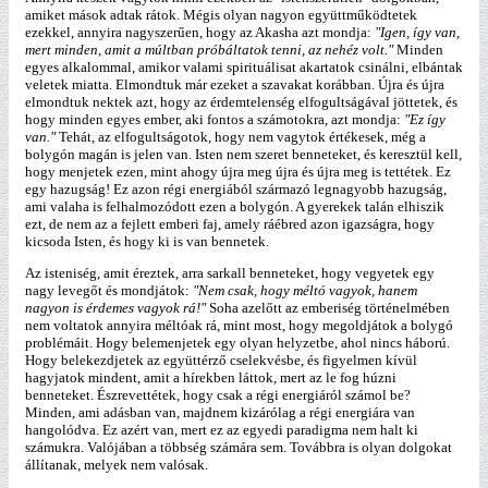
amiket mások adtak rátok. Mégis olyan nagyon együttműködtetek
ezekkel, annyira nagyszerűen, hogy az Akasha azt mondja:
"Igen, így van,
mert minden, amit a múltban próbáltatok tenni, az nehéz volt."
Minden
egyes alkalommal, amikor valami spirituálisat akartatok csinálni, elbántak
veletek miatta. Elmondtuk már ezeket a szavakat korábban. Újra és újra
elmondtuk nektek azt, hogy az érdemtelenség elfogultságával jöttetek, és
hogy minden egyes ember, aki fontos a számotokra, azt mondja:
"Ez így
van."
Tehát, az elfogultságotok, hogy nem vagytok értékesek, még a
bolygón magán is jelen van. Isten nem szeret benneteket, és keresztül kell,
hogy menjetek ezen, mint ahogy újra meg újra és újra meg is tettétek. Ez
egy hazugság! Ez azon régi energiából származó legnagyobb hazugság,
ami valaha is felhalmozódott ezen a bolygón. A gyerekek talán elhiszik
ezt, de nem az a fejlett emberi faj, amely ráébred azon igazságra, hogy
kicsoda Isten, és hogy ki is van bennetek.
Az isteniség, amit éreztek, arra sarkall benneteket, hogy vegyetek egy
nagy levegőt és mondjátok:
"Nem csak, hogy méltó vagyok, hanem
nagyon is érdemes vagyok rá!"
Soha azelőtt az emberiség történelmében
nem voltatok annyira méltóak rá, mint most, hogy megoldjátok a bolygó
problémáit. Hogy belemenjetek egy olyan helyzetbe, ahol nincs háború.
Hogy belekezdjetek az együttérző cselekvésbe, és figyelmen kívül
hagyjatok mindent, amit a hírekben láttok, mert az le fog húzni
benneteket. Észrevettétek, hogy csak a régi energiáról számol be?
Minden, ami adásban van, majdnem kizárólag a régi energiára van
hangolódva. Ez azért van, mert ez az egyedi paradigma nem halt ki
számukra. Valójában a többség számára sem. Továbbra is olyan dolgokat
állítanak, melyek nem valósak.