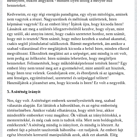
mennyben, bukott angyalok - minden ilyen dolog a mélybe húz
benneteket.
Kedveseim, ez egy régi energiás paradigma, egy olyan mitológia, aminek
nem vagytok a részei. Nagyszerűnek és méltónak születtetek, Isten
képmásai vagytok! Ez az emberi lény! Írjátok újra, hogy kicsoda Isten!
Lássátok azt meg a születés lélegzetvételétől kezdve, hogy olyan, mint
egy szülő, aki annyira isteni, hogy csakis szeretetet hordoz, nem számít,
hogy mit is tesztek! Nem számít, hogy mihez kezdtek a szabad akarattal,
csakis segítő jóindulattal találkoztok. Bármit megtehettek, ám amikor a
szabad választással élve meglátjátok kicsoda a belső Isten, minden elkezd
megváltozni. Elkezditek meglátni azt a szépséget, ami mindig is ott volt,
nem pedig az ítélkezést. Isten számára lehetetlen, hogy megítéljen
benneteket. Felismertétek, hogy működésképtelenné tettétek Istent? Egy
emberi lény nem tenné meg azt a gyermekével, mint amiről azt hiszitek,
hogy Isten tesz veletek. Gondoljatok erre, és ébredjetek rá az igazságra,
ami fenséges, együttérzéssel, szeretettel és szépséggel telített!
Használjátok a józanészt arra, hogy kicsoda is Isten! Ez volt a negyedik.
5. A sötétség irányít
Nos, úgy volt. A sötétséget emberek személyesítették meg, szabad
választás alapján. Ezt láttátok a háborúkban, és az egész emberiség
történelmében. Amikor valaki elhatározza, hogy sötét lesz, akkor
mindenféle embereket vonz magához. Ők válnak az irányítóitokká, a
mestereitekké, és még csak nem is tudtok róla. Mert nem boldogultok,
emlékeztek? A sötétség mindig is irányított, és mindig is létezett. Az
emberi fajt a pénzért taszították háborúba - ezt tudjátok. Az emberi fajt
egész létezésén keresztül manipulálták azok, akik ezt akarták. Elég