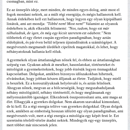
csomagban, mint ez.
Ez az ünneplés ideje, mert minden, de minden egyes dolog, amit most el
fogok mondani nektek, az a múlt régi energiája, és mégis hallanotok kell.
Annak érdekében kell ezt hallanotok, hogy legyen egy olyan kipipálható
listátok, ami azt mondja:
"Többé nem! Most nem!"
Valamint az olyanok
érdekében is, akik elkezdik felismerni:
"Nos, tudom, hogy ezt már
túlhaladtuk, de igen, én még egy kicsit szeretem ezt odabent."
Nem
tölthettek el egy életet csupán egyetlen paradigmában, hogy aztán
eldobjátok, és pár éven belül teljesen újraindítsátok a számítógépet. A
megtévesztés megmaradt üledékét cipelitek magatokkal, és lehet, hogy
néhányatoknak hallania kell róluk.
A gyermekek olyan ártatlanságban nőnek fel, és ebben az ártatlanságban
szépség van. Gyakran adtok át meséket, hasonlatokat, történeteket és
mitológiát a gyermekeiteknek, hogy jobb érzésük legyen önmagukkal
kapcsolatban. Dolgokat, amikben bizonyos időszakokban hihetnek,
elvárásokat, hogy jobban készen álljanak az életre. Tudjátok, hogy miről
is beszélek. Ez a korosztályuknak helyénvaló is, és aztán felnőnek.
Ahogyan nőnek, megvan az a bölcsességük, hogy megszabaduljanak
néhány mitológiától, néhány történettől, és hogy meglássanak egy
mélyenszántóbb igazságot. Elkezdenek összpontosítani arra, ami maga az
élet. Elhagyják a gyerekes dolgokat. Nem akarom szavakkal kimondani,
de ki kell. Ez a régi energia telítve van gyerekes dolgokkal. Olyan dolgok
ezek, amikben az emberiség hosszan időzött egy olyan paradigmában, ami
megtévesztés volt, mert a régi energia a mitológia egy képét festi le. Ezt
szeretném tételről-tételre átadni nektek. Mindegyik egy-egy ünneplés,
mert többet már nincsenek jelen.