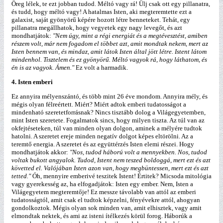
Öreg lélek, te ezt jobban tudod. Méltó vagy rá! Ülj csak ott egy pillanatra,
és tudd, hogy méltó vagy! A hatalmas Isten, aki megteremtette ezt a
galaxist, saját gyönyörű képére hozott létre benneteket. Tehát, egy
pillanatra megállhatok, hogy vegyetek egy nagy levegőt, és azt
mondhatjátok:
"Nem úgy, mint a régi energiát és a megtévesztést, amiben
részem volt, már nem fogadom el többet azt, amit mondtak nekem, mert az
Isten bennem van, és mindaz, amit látok Isten által jött létre. Istent látom
mindenhol. Tisztelem és ez gyönyörű. Méltó vagyok rá, hogy láthatom, és
én is az vagyok. Ámen."
Ez volt a harmadik.
4. Isten emberi
Ez annyira mélyenszántó, és több mint 26 éve mondom. Annyira mély, és
mégis olyan félreértett. Miért? Miért adtok emberi tudatosságot a
mindenható szeretetforrásnak? Nincs tisztább dolog a Világegyetemben,
mint Isten szeretete. Fogalmatok sincs, hogy milyen tiszta. Az túl van az
okfejtéseteken, túl van minden olyan dolgon, aminek a mélyére tudtok
hatolni. A szeretet ereje minden negatív dolgot képes eltörölni. Az a
teremtő energia. A szeretet és az együttérzés Isten elemi részei. Hogy
mondhatjátok akkor:
"Nos, tudod háború volt a mennyekben. Nos, tudod
voltak bukott angyalok. Tudod, Istent nem teszed boldoggá, mert ezt és azt
követted el. Valójában Isten azon van, hogy megbüntessen, mert ezt és azt
tetted."
Óh, mennyire emberivé teszitek Istent! Értitek? Micsoda mitológia
vagy gyerekesség az, ha elfogadjátok: Isten egy ember. Nem, Isten a
Világegyetem megteremtője! Ez messze távolabb van attól az emberi
tudatosságtól, amit csak el tudtok képzelni, fényévekre attól, ahogyan
gondolkoztok. Mégis olyan sok minden van, amit elhisztek, vagy amit
elmondtak nektek, és ami az isteni ítélkezés körül forog. Háborúk a