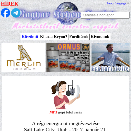
HÍREK
Select Language
▼
Köszöntő
Ki az a Kryon?
Fordítások
Kivonatok
MP3
gépi felolvasás
A régi energia öt megtévesztése
Salt Lake City, Utah - 2017. január 21.