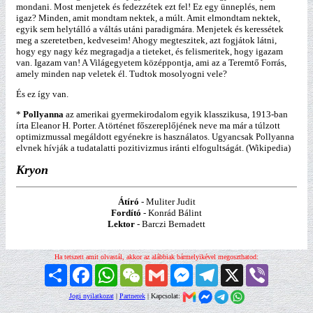
mondani. Most menjetek és fedezzétek ezt fel! Ez egy ünneplés, nem
igaz? Minden, amit mondtam nektek, a múlt. Amit elmondtam nektek,
egyik sem helytálló a váltás utáni paradigmára. Menjetek és keressétek
meg a szeretetben, kedveseim! Ahogy megteszitek, azt fogjátok látni,
hogy egy nagy kéz megragadja a tieteket, és felismeritek, hogy igazam
van. Igazam van! A Világegyetem középpontja, ami az a Teremtő Forrás,
amely minden nap veletek él. Tudtok mosolyogni vele?
És ez így van.
*
Pollyanna
az amerikai gyermekirodalom egyik klasszikusa, 1913-ban
írta Eleanor H. Porter. A történet főszereplőjének neve ma már a túlzott
optimizmussal megáldott egyénekre is használatos. Ugyancsak Pollyanna
elvnek hívják a tudatalatti pozitivizmus iránti elfogultságát. (Wikipedia)
Kryon
Átíró
- Muliter Judit
Fordító
- Konrád Bálint
Lektor
- Barczi Bernadett
Ha tetszett amit olvastál, akkor az alábbiak bármelyikével megoszthatod:
Megosztás
Facebook
WhatsApp
WeChat
Gmail
Messenger
Telegram
X
Viber
Jogi nyilatkozat
|
Partnerek
| Kapcsolat: