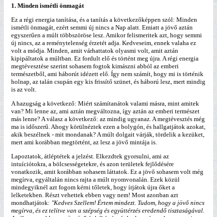
1. Minden ismétli önmagát
Ez a régi energia tanítása, és a tanítás a következőképpen szól: Minden
ismétli önmagát, ezért semmi új nincs a Nap alatt. Emiatt a jövő aztán
egyszerűen a múlt többszöröse lesz. Amikor felismeritek azt, hogy semmi
új nincs, az a reménytelenség érzetét adja. Kedveseim, ennek valaha ez
volt a módja. Minden, amit várhattatok olyasmi volt, amit aztán
kipipáltatok a múltban. Ez fordult elő és történt meg újra. A régi energia
megtévesztése szerint sohasem fogtok kimászni abból az emberi
természetből, ami háborút idézett elő. Így nem számít, hogy mi is történik
holnap, az talán csupán egy kis frissítő szünet, és háború lesz, mert mindig
is az volt.
A hazugság a következő: Miért számítanátok valami másra, mint amitek
van? Mi lenne az, ami aztán megváltozna, így aztán az emberi természet
más lenne? A válasz a következő: az mindig ugyanaz. A megtévesztés még
ma is időszerű. Ahogy körülnéztek ezen a bolygón, és hallgatjátok azokat,
akik beszélnek - mit mondanak? A múlt dolgait várják, tördelik a kezüket,
mert ami korábban megtörtént, az lesz a jövő mintája is.
Lapoztatok, átléptétek a jelzést. Elkezdtek gyorsulni, ami az
intuíciótokra, a bölcsességetekre, és azon területek fejlődésére
vonatkozik, amit korábban sohasem láttatok. Ez a jövő sohasem volt még
megírva, egyáltalán nincs rajta a múlt nyomvonalán. Ezek közül
mindegyiknél azt fogom kérni tőletek, hogy írjátok újra őket a
lelketekben. Részt vehettek ebben vagy nem! Most azonban azt
mondhatjátok:
"Kedves Szellem! Értem mindezt. Tudom, hogy a jövő nincs
megírva, és ez telítve van a szépség és együttérzés eredendő tisztaságával.