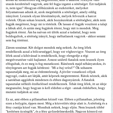
utazás kezdeténél vagytok, ami fel fogja izgatni a sötétséget. Ezt tudjátok
is, nem igaz? Ahogyan előhúzzátok az eszközöket, melyeket
folyamatosan adunk át, azok megrémítik a sötétséget, amely eddig
irányított. Lesznek olyan létesítmények, melyek felveszik a harcot
veletek. Olyan sokan lesznek, akik hozzászoktak a sötétséghez, akik nem
fogják megérteni, hogy mi is történik. Ők lassan el fogják veszíteni a talajt
a lábuk alól, és aztán meg fogjátok érteni, hogy mit is mondok. Meg
fogjátok érteni. Ám ha naívan ott ültök azzal a tudattal, hogy nem
boldogultok, a sötétség irányít, hogy méltatlanok vagytok - akkor semmi
sem fog történni.
Zárom soraimat. Két dolgot mondok még nektek. Az öreg lélek
rendelkezik azzal a bölcsességgel, hogy ezt véghezvigye. Viszont az öreg
lélek azzal a kihívással is rendelkezik, hogy elengedje a régi
megtévesztésre való hajlamot. A most születő fiatalok nem lesznek ilyen
elfogultak, és ez meg is fog mutatkozni. Ránéznek majd néhányatokra, és
ténylegesen azt fogják kérdezni:
"Mi a baj veled?"
Ők sohasem
tapasztalják meg, mi az érdemtelenség. A jövőre vonatkozó céljuk
ragyogó, csakis azt látják, amit képesek megteremteni. Rátok néznek, akik
a sarokban aggódtok mindenen és ebben dagonyáztok. A fiatalok
tapasztalat nélküli érzékeléssel rendelkeznek. Tehát öreg lélek, itt az ideje
megtanulni, hogy hogyan is kell eldobni a régit - annak érdekében, hogy
mutatni tudjátok az utat.
Ez az, ami ebben a pillanatban kéznél van. Ebben a pillanatban, jelenleg
ezen a bolygón, éppen most. Még a közvetítés ideje alatt is. A sötétség és a
fény csatája közel van. Mondtuk nektek, hogy eljön. Nem lesznek többé
"kerítésen ücsörgők", és a fény győzedelmeskedik. Nagyon könnyű ezt