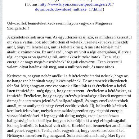
( Forrás:
http://www.kryon.com/cartprodimages/2017
downloads/download_saltlake_17.html
)
Üdvözöllek benneteket kedveseim, Kryon vagyok a Mágneses
Szolgálattól!
A szeretetnek sok arca van. Az együttérzés az új szó, és mindezen keresztül
ott van a váltás. Sok időt töltöttem el veletek, üzeneteket adva át nektek
arról, hogy mi lehetséges, mit is tehettek meg. A ma este témáját már
átadtuk számotokra. Ez arról szól, hogy mi volt a régi energiában, illetve a
régi energia azon igazságairól, amit akkor birtokoltatok. Ezt a "régi
energia öt nagy megtévesztésének" fogjuk elnevezni. Ezen keresztül
valami olyat határozunk meg, ami a múltban volt, és most nincs.
Kedveseim, nagyon nehéz anélkül a feltételezést átadni nektek, hogy az
ne hangozna bántónak vagy lekicsinylőnek. De az emberek elkezdenek
felnőni. Még ahogyan eme csoportok előtt ülök is és érzékelem a belső
Isten intuícióját - még úgy is, hogy ezt teszem - érzékelem a kérdéseket, az
intuíciót. Érzékelem, hogy az együttérzés jelentősége elkezdi megmutatni
önmagát a teremben jelenlévő hallgatóságnál, és hogy emelkedettebbek
annál, mint amilyenek négy évvel ezelőtt voltak. Új, bölcsebb kérdések
kerülnek feltevésre, melyek nem szükségszerűen egy régebbi energia
visszatükröződései. A legnagyobb dolog mégis, ezen üzenet összes
hallgatóságának akadálya: hogyan is kerüljön ki a régi elfogultságából.
Ez megfertőzött és hatással volt rátok. Kisebbé tett benneteket annál, mint
amilyenek vagytok. Tehát, azért vagyok itt, hogy beazonosítsam őket.
Néhányuk ismerősen fog hangzani. Soha nem adtam át még őket ilyen