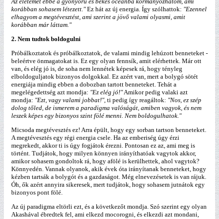
Az életemet ebbe a gyönyörű és békés óceánba kormányozhatom, ami
korábban sohasem létezett."
Ez hát az új energia. Így szólhattok:
"Ezennel
elhagyom a megtévesztést, ami szerint a jövő valami olyasmi, amit
korábban már láttam."
2. Nem tudtok boldogulni
Próbálkoztatok és próbálkoztatok, de valami mindig lehúzott benneteket -
beleértve önmagatokat is. Ez egy olyan fennsík, amit elérhettek. Már ott
van, és elég jó is, de soha nem lennétek képesek rá, hogy tényleg
elboldoguljatok bizonyos dolgokkal. Ez azért van, mert a bolygó sötét
energiája mindig ebben a dobozban tartott benneteket. Tehát a
megelégedettség azt mondja:
"Ez elég jó!"
Amikor pedig valaki azt
mondja:
"Ezt, vagy valami jobbat!"
, ti pedig így reagáltok:
"Nos, ez szép
dolog tőled, de ismerem a paradigma valóságát, amiben vagyok, és nem
leszek képes egy bizonyos szint fölé menni. Nem boldogulhatok."
Micsoda megtévesztés ez! Arra épült, hogy egy sorban tartson benneteket.
A megtévesztés egy régi energia csele. Ha az emberiség úgy érzi
megrekedt, akkor ti is úgy fogjátok érezni. Pontosan ez az, ami meg is
történt. Tudjátok, hogy milyen könnyen irányíthatóak vagytok akkor,
amikor sohasem gondoltok rá, hogy afölé is kerülhettek, ahol vagytok?
Könnyedén. Vannak olyanok, akik évek óta irányítanak benneteket, hogy
kézben tartsák a bolygót és a gazdaságot. Még elnevezésetek is van rájuk.
Óh, ők azért annyira sikeresek, mert tudjátok, hogy sohasem jutnátok egy
bizonyos pont fölé.
Az új paradigma eltörli ezt, és a következőt mondja. Szó szerint egy olyan
Akashával ébredtek fel, ami elkezd mocorogni, és elkezdi azt mondani,