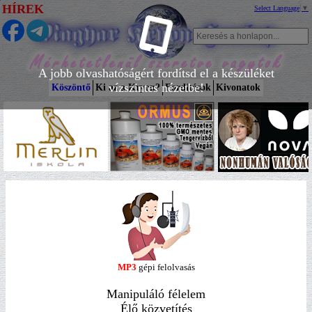
HÍREK
Select Language
▼
A jobb olvashatóságért fordítsd el a készüléket
vízszintes nézetbe!
Köszöntő
Ki az a Kryon?
Fordítások
Kivonatok
MP3
gépi felolvasás
Manipuláló félelem
Élő közvetítés