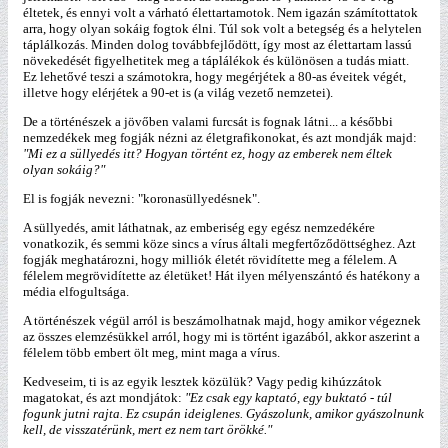
éltetek, és ennyi volt a várható élettartamotok. Nem igazán számítottatok
arra, hogy olyan sokáig fogtok élni. Túl sok volt a betegség és a helytelen
táplálkozás. Minden dolog továbbfejlődött, így most az élettartam lassú
növekedését figyelhetitek meg a táplálékok és különösen a tudás miatt.
Ez lehetővé teszi a számotokra, hogy megérjétek a 80-as éveitek végét,
illetve hogy elérjétek a 90-et is (a világ vezető nemzetei).
De a történészek a jövőben valami furcsát is fognak látni... a későbbi
nemzedékek meg fogják nézni az életgrafikonokat, és azt mondják majd:
"Mi ez a süllyedés itt? Hogyan történt ez, hogy az emberek nem éltek
olyan sokáig?"
El is fogják nevezni: "koronasüllyedésnek".
A süllyedés, amit láthatnak, az emberiség egy egész nemzedékére
vonatkozik, és semmi köze sincs a vírus általi megfertőződöttséghez. Azt
fogják meghatározni, hogy milliók életét rövidítette meg a félelem. A
félelem megrövidítette az életüket! Hát ilyen mélyenszántó és hatékony a
média elfogultsága.
A történészek végül arról is beszámolhatnak majd, hogy amikor végeznek
az összes elemzésükkel arról, hogy mi is történt igazából, akkor aszerint a
félelem több embert ölt meg, mint maga a vírus.
Kedveseim, ti is az egyik lesztek közülük? Vagy pedig kihúzzátok
magatokat, és azt mondjátok:
"Ez csak egy kaptató, egy buktató - túl
fogunk jutni rajta. Ez csupán ideiglenes. Gyászolunk, amikor gyászolnunk
kell, de visszatérünk, mert ez nem tart örökké."