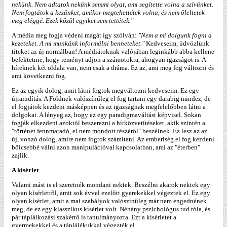
nekünk. Nem adtatok nekünk semmi olyat, ami segítette volna a szívünket.
Nem fogtátok a kezünket, amikor megtehettétek volna, és nem öleltetek
meg eléggé. Ezek közül egyiket sem tettétek."
A média meg fogja védeni magát így szólván:
"Nem a mi dolgunk fogni a
kezeteket. A mi munkánk informálni benneteket."
Kedveseim, üdvözlünk
titeket az új normálban! A médiátoknak valójában leginkább abba kellene
befektetnie, hogy reményt adjon a számotokra, ahogyan igazságot is. A
híreknek két oldala van, nem csak a dráma. Ez az, ami meg fog változni és
ami következni fog.
Ez az egyik dolog, amit látni fogtok megváltozni kedveseim. Ez egy
újraindítás. A Földnek valószínűleg el fog tartani egy darabig mindez, de
el fogjátok kezdeni másképpen és az igazságnak megfelelőbben látni a
dolgokat. A lényeg az, hogy ez egy paradigmaváltást képvisel. Sokan
fogják elkezdeni azoktól beszerezni a hírközvetítéseket, akik szintén a
"történet fennmaradó, el nem mondott részéről" beszélnek. Ez lesz az az
új, vonzó dolog, amire nem fogtok számítani. Az emberiség el fog kezdeni
bölcsebbé válni azon manipulációval kapcsolatban, ami az "éterben"
zajlik.
A kísérlet
Valami mást is el szeretnék mondani nektek. Beszélni akarok nektek egy
olyan kísérletről, amit sok évvel ezelőtt gyerekekkel végeztek el. Ez egy
olyan kísérlet, amit a mai szabályok valószínűleg már nem engednének
meg, de ez egy klasszikus kísérlet volt. Néhány pszichológus tud róla, és
pár táplálkozási szakértő is tanulmányozta. Ezt a kísérletet a
gyermekekkel és a táplálékukkal végezték el.