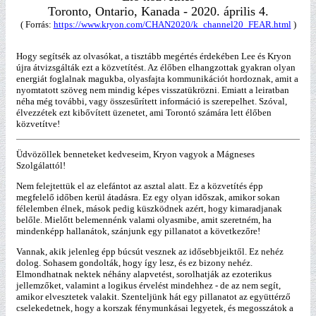
Toronto, Ontario, Kanada - 2020. április 4.
( Forrás:
https://www.kryon.com/CHAN2020/k_channel20_FEAR.html
)
Hogy segítsék az olvasókat, a tisztább megértés érdekében Lee és Kryon
újra átvizsgálták ezt a közvetítést. Az élőben elhangzottak gyakran olyan
energiát foglalnak magukba, olyasfajta kommunikációt hordoznak, amit a
nyomtatott szöveg nem mindig képes visszatükrözni. Emiatt a leiratban
néha még további, vagy összesűrített információ is szerepelhet. Szóval,
élvezzétek ezt kibővített üzenetet, ami Torontó számára lett élőben
közvetítve!
Üdvözöllek benneteket kedveseim, Kryon vagyok a Mágneses
Szolgálattól!
Nem felejtettük el az elefántot az asztal alatt. Ez a közvetítés épp
megfelelő időben kerül átadásra. Ez egy olyan időszak, amikor sokan
félelemben élnek, mások pedig küszködnek azért, hogy kimaradjanak
belőle. Mielőtt belemennénk valami olyasmibe, amit szeretném, ha
mindenképp hallanátok, szánjunk egy pillanatot a következőre!
Vannak, akik jelenleg épp búcsút vesznek az idősebbjeiktől. Ez nehéz
dolog. Sohasem gondolták, hogy így lesz, és ez bizony nehéz.
Elmondhatnak nektek néhány alapvetést, sorolhatják az ezoterikus
jellemzőket, valamint a logikus érvelést mindehhez - de az nem segít,
amikor elvesztetek valakit. Szenteljünk hát egy pillanatot az együttérző
cselekedetnek, hogy a korszak fénymunkásai legyetek, és megosszátok a