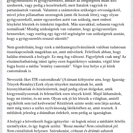
gyógymódokról és gyógyszerekről, amiket az öregségetek miatt kell
szednetek, vagy pedig a kezelésekről, mert fiatalok vagytok és
pattanásaitok vannak. Valamint a számotokra szükséges orvosságokról,
mivel jelen pillanatban szorongtok (amit ők hoztak létre), vagy olyan
gyógyszerekről, amire egyszerűen azért van szükség, mert emberi
lényként léteztek és óránként örgedtek. Más szavakkal, sohasem vagytok
normálisak! Mindig szükségetek van valamire, hogy gyógyszereljen
benneteket, vagy esetleg egy ügyvéd segítségére van szükségetek azután,
hogy a gyógyszerelés rosszul sikerült?
Nem gondolnám, hogy ezek a médiamegnyilvánulások valóban tudatosan
összekapcsolnák magukban azt, amit művelnek. Felelősek abban, hogy
halálra rémisztik a bolygót. Ez meg fog változni. Figyeljétek csak meg! Az
elszámoltathatóság iránti igény ezen fogatókönyv számára, végül létre
fogja hozni a média "remény csatornáit". Végre lesz helye a jó hírek
csatornáinak is.
Nevezzük őket ITR csatornáknak! (A társam kifejezése arra, hogy Igazság-
Tények-Remény) Ezek olyan tényeket mutatnának be, amik
bizonyíthatóak és hitelesítettek, majd pedig olyan dolgokat, amik
kiegyensúlyozottak és felemelőek ezen tények körül. Majd láthatnátok,
hogy mi történt, és mi nem. Olyan sok jó hír létezik a világban, amiről
egyikőtök sem tud kedveseim! Közületek szinte senki sem látja azokat,
mert még nincs a széles nyilvánosság látókörében az, amit tesznek. A
médiátok jelenleg a drámában érdekelt, nem pedig az igazságban.
A bolygó a következőt fogja igényelni - rá fogtok nézni a médiáért felelős
személyekre, és így fogtok szólni:
"Rossz munka! Nem csináltátok jól.
Nem csináltátok helyesen. Szórakozást, cirkuszt és drámát adtatok