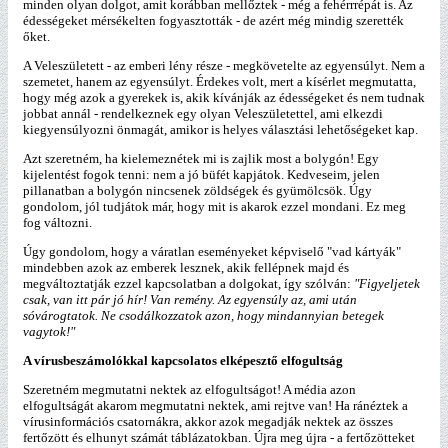
minden olyan dolgot, amit korábban mellőztek - még a fehérrrépát is. Az
édességeket mérsékelten fogyasztották - de azért még mindig szerették
őket.
A Veleszületett - az emberi lény része - megkövetelte az egyensúlyt. Nem a
szemetet, hanem az egyensúlyt. Érdekes volt, mert a kísérlet megmutatta,
hogy még azok a gyerekek is, akik kívánják az édességeket és nem tudnak
jobbat annál - rendelkeznek egy olyan Veleszületettel, ami elkezdi
kiegyensúlyozni önmagát, amikor is helyes választási lehetőségeket kap.
Azt szeretném, ha kielemeznétek mi is zajlik most a bolygón! Egy
kijelentést fogok tenni: nem a jó büfét kapjátok. Kedveseim, jelen
pillanatban a bolygón nincsenek zöldségek és gyümölcsök. Úgy
gondolom, jól tudjátok már, hogy mit is akarok ezzel mondani. Ez meg
fog változni.
Úgy gondolom, hogy a váratlan eseményeket képviselő "vad kártyák"
mindebben azok az emberek lesznek, akik fellépnek majd és
megváltoztatják ezzel kapcsolatban a dolgokat, így szólván:
"Figyeljetek
csak, van itt pár jó hír! Van remény. Az egyensúly az, ami után
sóvárogtatok. Ne csodálkozzatok azon, hogy mindannyian betegek
vagytok!"
A vírusbeszámolókkal kapcsolatos elképesztő elfogultság
Szeretném megmutatni nektek az elfogultságot! A média azon
elfogultságát akarom megmutatni nektek, ami rejtve van! Ha ránéztek a
vírusinformációs csatornákra, akkor azok megadják nektek az összes
fertőzött és elhunyt számát táblázatokban. Újra meg újra - a fertőzötteket