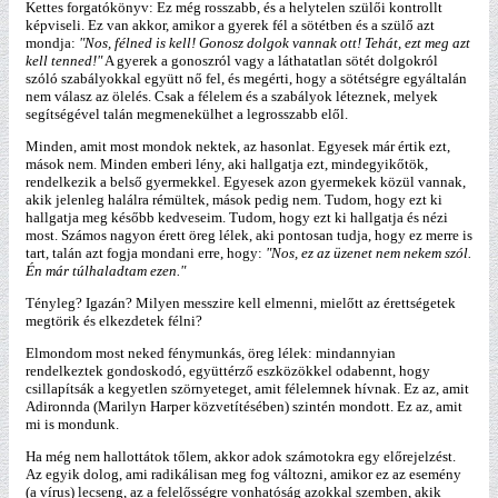
Kettes forgatókönyv: Ez még rosszabb, és a helytelen szülői kontrollt
képviseli. Ez van akkor, amikor a gyerek fél a sötétben és a szülő azt
mondja:
"Nos, félned is kell! Gonosz dolgok vannak ott! Tehát, ezt meg azt
kell tenned!"
A gyerek a gonoszról vagy a láthatatlan sötét dolgokról
szóló szabályokkal együtt nő fel, és megérti, hogy a sötétségre egyáltalán
nem válasz az ölelés. Csak a félelem és a szabályok léteznek, melyek
segítségével talán megmenekülhet a legrosszabb elől.
Minden, amit most mondok nektek, az hasonlat. Egyesek már értik ezt,
mások nem. Minden emberi lény, aki hallgatja ezt, mindegyikőtök,
rendelkezik a belső gyermekkel. Egyesek azon gyermekek közül vannak,
akik jelenleg halálra rémültek, mások pedig nem. Tudom, hogy ezt ki
hallgatja meg később kedveseim. Tudom, hogy ezt ki hallgatja és nézi
most. Számos nagyon érett öreg lélek, aki pontosan tudja, hogy ez merre is
tart, talán azt fogja mondani erre, hogy:
"Nos, ez az üzenet nem nekem szól.
Én már túlhaladtam ezen."
Tényleg? Igazán? Milyen messzire kell elmenni, mielőtt az érettségetek
megtörik és elkezdetek félni?
Elmondom most neked fénymunkás, öreg lélek: mindannyian
rendelkeztek gondoskodó, együttérző eszközökkel odabennt, hogy
csillapítsák a kegyetlen szörnyeteget, amit félelemnek hívnak. Ez az, amit
Adironnda (Marilyn Harper közvetítésében) szintén mondott. Ez az, amit
mi is mondunk.
Ha még nem hallottátok tőlem, akkor adok számotokra egy előrejelzést.
Az egyik dolog, ami radikálisan meg fog változni, amikor ez az esemény
(a vírus) lecseng, az a felelősségre vonhatóság azokkal szemben, akik