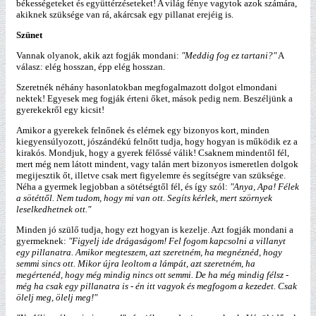
békességeteket és együttérzéseteket! A világ fénye vagytok azok számára,
akiknek szüksége van rá, akárcsak egy pillanat erejéig is.
Szünet
Vannak olyanok, akik azt fogják mondani:
"Meddig fog ez tartani?"
A
válasz: elég hosszan, épp elég hosszan.
Szeretnék néhány hasonlatokban megfogalmazott dolgot elmondani
nektek! Egyesek meg fogják érteni őket, mások pedig nem. Beszéljünk a
gyerekekről egy kicsit!
Amikor a gyerekek felnőnek és elérnek egy bizonyos kort, minden
kiegyensúlyozott, jószándékú felnőtt tudja, hogy hogyan is működik ez a
kirakós. Mondjuk, hogy a gyerek félőssé válik! Csaknem mindentől fél,
mert még nem látott mindent, vagy talán mert bizonyos ismeretlen dolgok
megijesztik őt, illetve csak mert figyelemre és segítségre van szüksége.
Néha a gyermek legjobban a sötétségtől fél, és így szól:
"Anya, Apa! Félek
a sötéttől. Nem tudom, hogy mi van ott. Segíts kérlek, mert szörnyek
leselkedhetnek ott."
Minden jó szülő tudja, hogy ezt hogyan is kezelje. Azt fogják mondani a
gyermeknek:
"Figyelj ide drágaságom! Fel fogom kapcsolni a villanyt
egy pillanatra. Amikor megteszem, azt szeretném, ha megnéznéd, hogy
semmi sincs ott. Mikor újra leoltom a lámpát, azt szeretném, ha
megértenéd, hogy még mindig nincs ott semmi. De ha még mindig félsz -
még ha csak egy pillanatra is - én itt vagyok és megfogom a kezedet. Csak
ölelj meg, ölelj meg!"