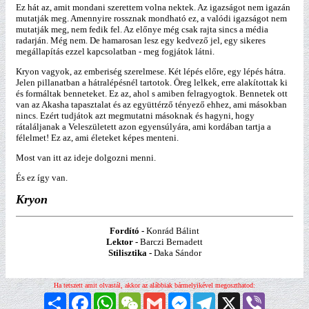
Ez hát az, amit mondani szerettem volna nektek. Az igazságot nem igazán
mutatják meg. Amennyire rossznak mondható ez, a valódi igazságot nem
mutatják meg, nem fedik fel. Az előnye még csak rajta sincs a média
radarján. Még nem. De hamarosan lesz egy kedvező jel, egy sikeres
megállapítás ezzel kapcsolatban - meg fogjátok látni.
Kryon vagyok, az emberiség szerelmese. Két lépés előre, egy lépés hátra.
Jelen pillanatban a hátralépésnél tartotok. Öreg lelkek, erre alakítottak ki
és formáltak benneteket. Ez az, ahol s amiben felragyogtok. Bennetek ott
van az Akasha tapasztalat és az együttérző tényező ehhez, ami másokban
nincs. Ezért tudjátok azt megmutatni másoknak és hagyni, hogy
rátaláljanak a Veleszületett azon egyensúlyára, ami kordában tartja a
félelmet! Ez az, ami életeket képes menteni.
Most van itt az ideje dolgozni menni.
És ez így van.
Kryon
Fordító -
Konrád Bálint
Lektor -
Barczi Bernadett
Stilisztika -
Daka Sándor
Ha tetszett amit olvastál, akkor az alábbiak bármelyikével megoszthatod:
Megosztás
Facebook
WhatsApp
WeChat
Gmail
Messenger
Telegram
X
Viber