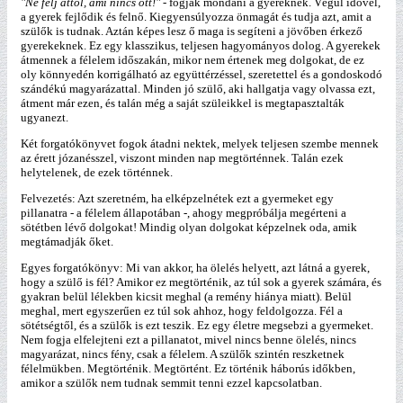
"Ne félj attól, ami nincs ott!"
- fogják mondani a gyereknek. Végül idővel,
a gyerek fejlődik és felnő. Kiegyensúlyozza önmagát és tudja azt, amit a
szülők is tudnak. Aztán képes lesz ő maga is segíteni a jövőben érkező
gyerekeknek. Ez egy klasszikus, teljesen hagyományos dolog. A gyerekek
átmennek a félelem időszakán, mikor nem értenek meg dolgokat, de ez
oly könnyedén korrigálható az együttérzéssel, szeretettel és a gondoskodó
szándékú magyarázattal. Minden jó szülő, aki hallgatja vagy olvassa ezt,
átment már ezen, és talán még a saját szüleikkel is megtapasztalták
ugyanezt.
Két forgatókönyvet fogok átadni nektek, melyek teljesen szembe mennek
az érett józanésszel, viszont minden nap megtörténnek. Talán ezek
helytelenek, de ezek történnek.
Felvezetés: Azt szeretném, ha elképzelnétek ezt a gyermeket egy
pillanatra - a félelem állapotában -, ahogy megpróbálja megérteni a
sötétben lévő dolgokat! Mindig olyan dolgokat képzelnek oda, amik
megtámadják őket.
Egyes forgatókönyv: Mi van akkor, ha ölelés helyett, azt látná a gyerek,
hogy a szülő is fél? Amikor ez megtörténik, az túl sok a gyerek számára, és
gyakran belül lélekben kicsit meghal (a remény hiánya miatt). Belül
meghal, mert egyszerűen ez túl sok ahhoz, hogy feldolgozza. Fél a
sötétségtől, és a szülők is ezt teszik. Ez egy életre megsebzi a gyermeket.
Nem fogja elfelejteni ezt a pillanatot, mivel nincs benne ölelés, nincs
magyarázat, nincs fény, csak a félelem. A szülők szintén reszketnek
félelmükben. Megtörténik. Megtörtént. Ez történik háborús időkben,
amikor a szülők nem tudnak semmit tenni ezzel kapcsolatban.