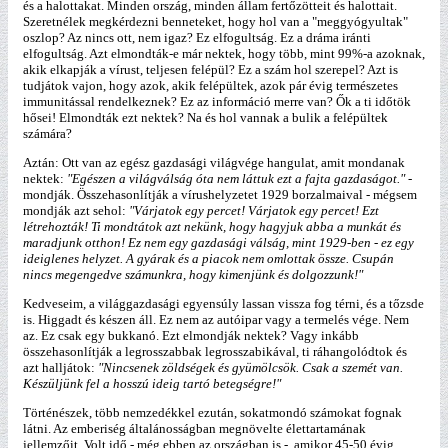
és a halottakat. Minden ország, minden állam fertőzötteit és halottait.
Szeretnélek megkérdezni benneteket, hogy hol van a "meggyógyultak"
oszlop? Az nincs ott, nem igaz? Ez elfogultság. Ez a dráma iránti
elfogultság. Azt elmondták-e már nektek, hogy több, mint 99%-a azoknak,
akik elkapják a vírust, teljesen felépül? Ez a szám hol szerepel? Azt is
tudjátok vajon, hogy azok, akik felépültek, azok pár évig természetes
immunitással rendelkeznek? Ez az információ merre van? Ők a ti időtök
hősei! Elmondták ezt nektek? Na és hol vannak a bulik a felépültek
számára?
Aztán: Ott van az egész gazdasági világvége hangulat, amit mondanak
nektek:
"Egészen a világválság óta nem láttuk ezt a fajta gazdaságot."
-
mondják. Összehasonlítják a vírushelyzetet 1929 borzalmaival - mégsem
mondják azt sehol:
"Várjatok egy percet! Várjatok egy percet! Ezt
létrehozták! Ti mondtátok azt nekünk, hogy hagyjuk abba a munkát és
maradjunk otthon! Ez nem egy gazdasági válság, mint 1929-ben - ez egy
ideiglenes helyzet. A gyárak és a piacok nem omlottak össze. Csupán
nincs megengedve számunkra, hogy kimenjünk és dolgozzunk!"
Kedveseim, a világgazdasági egyensúly lassan vissza fog térni, és a tőzsde
is. Higgadt és készen áll. Ez nem az autóipar vagy a termelés vége. Nem
az. Ez csak egy bukkanó. Ezt elmondják nektek? Vagy inkább
összehasonlítják a legrosszabbak legrosszabikával, ti ráhangolódtok és
azt halljátok:
"Nincsenek zöldségek és gyümölcsök. Csak a szemét van.
Készüljünk fel a hosszú ideig tartó betegségre!"
Történészek, több nemzedékkel ezután, sokatmondó számokat fognak
látni. Az emberiség általánosságban megnövelte élettartamának
jellemzőit. Volt idő - még ebben az országban is -, amikor 45-50 évig