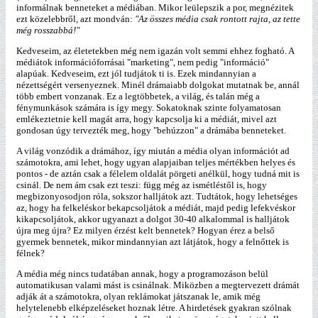
informálnak benneteket a médiában. Mikor leülepszik a por, megnézitek
ezt közelebbről, azt mondván:
"Az összes média csak rontott rajta, az tette
még rosszabbá!"
Kedveseim, az életetekben még nem igazán volt semmi ehhez fogható. A
médiátok információforrásai "marketing", nem pedig "információ"
alapúak. Kedveseim, ezt jól tudjátok ti is. Ezek mindannyian a
nézettségért versenyeznek. Minél drámaiabb dolgokat mutatnak be, annál
több embert vonzanak. Ez a legtöbbetek, a világ, és talán még a
fénymunkások számára is így megy. Sokatoknak szinte folyamatosan
emlékeztetnie kell magát arra, hogy kapcsolja ki a médiát, mivel azt
gondosan úgy tervezték meg, hogy "behúzzon" a drámába benneteket.
A világ vonzódik a drámához, így miután a média olyan információt ad
számotokra, ami lehet, hogy ugyan alapjaiban teljes mértékben helyes és
pontos - de aztán csak a félelem oldalát pörgeti anélkül, hogy tudná mit is
csinál. De nem ám csak ezt teszi: függ még az ismétléstől is, hogy
megbizonyosodjon róla, sokszor halljátok azt. Tudtátok, hogy lehetséges
az, hogy ha felkeléskor bekapcsoljátok a médiát, majd pedig lefekvéskor
kikapcsoljátok, akkor ugyanazt a dolgot 30-40 alkalommal is halljátok
újra meg újra? Ez milyen érzést kelt bennetek? Hogyan érez a belső
gyermek bennetek, mikor mindannyian azt látjátok, hogy a felnőttek is
félnek?
A média még nincs tudatában annak, hogy a programozáson belül
automatikusan valami mást is csinálnak. Miközben a megtervezett drámát
adják át a számotokra, olyan reklámokat játszanak le, amik még
helytelenebb elképzeléseket hoznak létre. A hirdetések gyakran szólnak