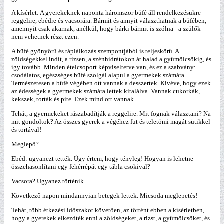
A kísérlet: A gyerekeknek naponta háromszor büfé áll rendelkezésükre -
reggelire, ebédre és vacsorára. Bármit és annyit választhatnak a büfében,
amennyit csak akarnak, anélkül, hogy bárki bármit is szólna - a szülők
nem vehetnek részt ezen.
A büfé gyönyörű és táplálkozás szempontjából is teljeskörű. A
zöldségekkel indít, a rizsen, a szénhidrátokon át halad a gyümölcsökig, és
így tovább. Minden ételcsoport képviseltetve van, és ez a szabvány:
csodálatos, egészséges büfé szolgál alapul a gyermekek számára.
Természetesen a büfé végében ott vannak a desszertek. Kivéve, hogy ezek
az édességek a gyermekek számára lettek kitalálva. Vannak cukorkák,
kekszek, torták és pite. Ezek mind ott vannak.
Tehát, a gyermekeket rászabadítják a reggelire. Mit fognak választani? Na
mit gondoltok? Az összes gyerek a végéhez fut és teletömi magát sütikkel
és tortával!
Meglepő?
Ebéd: ugyanezt tették. Úgy értem, hogy tényleg! Hogyan is lehetne
összehasonlítani egy fehérrépát egy tábla csokival?
Vacsora? Ugyanez történik.
Következő napon mindannyian betegek lettek. Micsoda meglepetés!
Tehát, több étkezési időszakot követően, az történt ebben a kísérletben,
hogy a gyerekek elkezdték enni a zöldségeket, a rizst, a gyümölcsöket, és