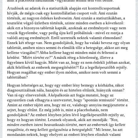
amit a placebóra használnak - egyáltalán semmi sem volt benne.
A tudósok az adatok és a statisztikák alapján ezt kontrollcsoportnak
hívják, de mégis csak egy kontrollálatlan csoport volt. Ami ezután
történik, az nagyon érdekes kedveseim. Ami ezután a statisztikákban, a
tesztelést végző üzletben történik, szinte minden esetben a következő:
akik ezt a bizonyos tablettát kapták, azoknak az eredményeit vagy nem
veszik figyelembe, vagy pedig újra kell próbálniuk - mivel ez rontja a
valódi anyag eredményét. Erről szeretnék nektek valamit elmondani!
Ennek két rétege van. Nem gondoljátok, hogy ha valaki bevesz egy olyan
tablettát, amiben nincs semmi és elmúlik tőle a betegsége, akkor azt meg
kellene vizsgálni?! Abba kellene hagyni minden mást és feltenni a
kérdést:
"Miért történt ez?"
A másik réteg a hitetlenség, illetve a
figyelmen kívül hagyás. Miért van az, hogy ez nem érdekli jobban azokat,
akik felelősek az emberek megsegítéséért?! Ez a legelképesztőbb rejtély.
Hogyan reagálhat egy ember ilyen módon, amikor nem volt semmi a
tablettában?
Hogyan lehetséges az, hogy egy ember lény bemegy a kórházba, rákot
diagnosztizálnak nála, hazajön és az hirtelen eltűnik, hiányzik onnan?
Van rá egy elnevezésük. A képalkotás azt fogja mutatni, hogy az
egyszerűen csak elhagyta a szervezetet, hogy "spontán remisszió" történt.
Amint az ember rájött arra, hogy mi ez, valahogy annyira megijesztette a
sejtet, hogy eltűnt. Ez még jobb is, mint a placebohatás, nem
gondoljátok? Az emberi lényben jelen lévő legelképesztőbb rejtély az,
hogy ez hogyan történt. Lesznek olyanok, akik azt mondják:
"Nos,
minden esetben isteni beavatkozás történt, mert az embernek így kellett
reagálnia, és meg kellett gyógyulnia a betegségből."
Mi lenne, ha azt
mondanám nektek, hogy ehelyett az emberi lényben elindult valami