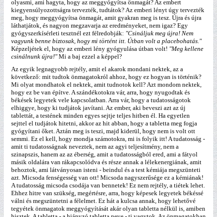
olyasmi, ami hagyta, hogy az meggyógyítsa önmagát? Az embert
kiegyensúlyozottságra tervezték, tudtátok? Az emberi lényt úgy tervezték
meg, hogy meggyógyítsa önmagát, amit gyakran meg is tesz. Újra és újra
láthatjátok, és nagyon megzavarja az eredményeket, nem igaz? Egy
gyógyszerkísérleti tesztnél ezt félredobják:
"Csináljuk meg újra! Nem
vagyunk benne biztosak, hogy mi történt itt. Útban volt a placebohatás."
Képzeljétek el, hogy az emberi lény gyógyulása útban volt!
"Meg kellene
csinálnunk újra!"
Mi a baj ezzel a képpel?
Az egyik legnagyobb rejtély, amit el akarok mondani nektek, az a
következő: mit tudtok önmagatokról ahhoz, hogy ez hogyan is történik?
Mi olyat mondhatok el nektek, amit tudnotok kell? Azt mondom nektek,
hogy ez be van építve. A szándékotokra vár, arra, hogy nyugodtak és
békések legyetek vele kapcsolatban. Arra vár, hogy a tudatosságotok
elhiggye, hogy ki tudjátok javítani. Az ember, aki beveszi azt az új
tablettát, a testének minden egyes sejtje teljes hitben él. Ha egyetlen
sejttel el tudjátok hitetni, akkor az hit abban, hogy a tabletta meg fogja
gyógyítani őket. Aztán meg is teszi, majd kiderül, hogy nem is volt ott
semmi. Ez el kell, hogy mondja számotokra, mi is folyik itt! A tudatosság -
amit ti tudatosságnak neveztek, nem az agyi teljesítmény, nem a
szinapszis, hanem az az éberség, amit a tudatosságból ered, ami a fátyol
másik oldalára van rákapcsolódva és része annak a lélekenergiának, amit
behoztok, ami látványosan isteni - beindul és a test kémiája megszünteti
azt. Micsoda fenségesség van ott! Micsoda nagyszerűsége ez a kémiának!
A tudatosság micsoda csodája van bennetek! Ez nem rejtély, a tiétek lehet.
Ehhez hitre van szükség, megértésre, arra, hogy képesek legyetek békéssé
válni és megszüntetni a félelmet. Ez hát a kulcsa annak, hogy lehetővé
tegyétek önmagatok meggyógyítását akár olyan tabletta nélkül is, amiben
hisztek. A tabletta - a hiányzó tabletta neve - ti vagytok. Az önmagatokban