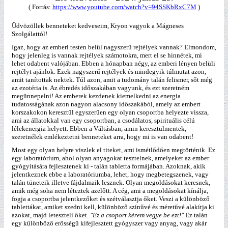
( Forrás:
https://www.youtube.com/watch?v=94SSKbRxC7M
)
Üdvözöllek benneteket kedveseim, Kryon vagyok a Mágneses
Szolgálattól!
Igaz, hogy az emberi testen belül nagyszerű rejtélyek vannak? Elmondom,
hogy jelenleg is vannak rejtélyek számotokra, mert el se hinnétek, mi
lehet odabent valójában. Ebben a hónapban négy, az emberi lényen belüli
rejtélyt ajánlok. Ezek nagyszerű rejtélyek és mindegyik túlmutat azon,
amit tanítottak nektek. Túl azon, amit a tudomány talán felismer, sőt még
az ezotéria is. Az ébredés időszakában vagyunk, és ezt szeretném
megünnepelni! Az emberek kezdenek kiemelkedni az energia
tudatosságának azon nagyon alacsony időszakából, amely az embert
korszakokon keresztül egyszerűen egy olyan csoportba helyezte vissza,
ami az állatokkal van egy csoportban, a csodálatos, spirituális célú
lélekenergia helyett. Ebben a Váltásban, amin keresztülmentek,
szeretnélek emlékeztetni benneteket arra, hogy mi is van odabent!
Most egy olyan helyre viszlek el titeket, ami ismétlődően megtörténik. Ez
egy laboratórium, ahol olyan anyagokat tesztelnek, amelyeket az ember
gyógyítására fejlesztenek ki - talán tabletta formájában. Azoknak, akik
jelentkeznek ebbe a laboratóriumba, lehet, hogy megbetegszenek, vagy
talán tüneteik illetve fájdalmaik lesznek. Olyan megoldásokat keresnek,
amik még soha nem léteztek azelőtt. A cég, ami a megoldásokat kínálja,
fogja a csoportba jelentkezőket és szétválasztja őket. Veszi a különböző
tablettákat, amiket szedni kell, különböző színűvé és méretűvé alakítja ki
azokat, majd leteszteli őket.
"Ez a csoport kérem vegye be ezt!"
Ez talán
egy különböző erősségű kifejlesztett gyógyszer vagy anyag, vagy akár