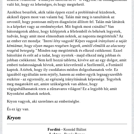
való hit, hogy ez lehetséges, és hogy megtehető.
Azokhoz beszélek, akik talán éppen ezzel a problémával küzdenek,
akiknél éppen most van valami baj. Talán már meg is tanultátok az
orvostól, hogy pontosan milyen diagnózist állított fel. Talán már láttátok
is a képeket vagy az eredményeket. Mit fogtok most csinálni? Van
bátorságotok ahhoz, hogy kilépjetek a félelemből és békések legyetek,
tudván, hogy amit most elmondtam nektek, az naponta megtörténik? Az
az ember ezt mondja:
"Isteni lény vagyok! Képes vagyok irányítani a saját
kémiámat, hogy olyan magas rezgésen legyek, amitől elmúlik az alacsony
rezgésű betegség."
Minden nap megtörténik és elkezd csökkenni. Ezzel
bátorítást és erőt ad a tudat, hogy nyertek - majd elkezd még jobban és
jobban csökkenni. Nem kell hozzá tabletta, kivéve azt az egy dolgot, amit
emberi tudatosságnak hívtok, amit közvetlenül a Szellemtől, a Forrástól
kaptok. A tiétek, hogy ily csodálatos módon dolgozhassatok vele. Ez
igazából egyáltalán nem rejtély, hanem az ember egyik legnagyszerűbb
eszköze - az egyensúly, az egészség irányításának képessége. Tegyétek
meg magatokért azt, amire szükségetek van ahhoz, hogy
végigsétálhassatok ezen a zűrzavaros világon! Ez a legjobb hír, amit
Kryonként adhatok nektek.
Kryon vagyok, aki szerelmes az emberiségbe.
És ez így van.
Kryon
Fordító -
Konrád Bálint