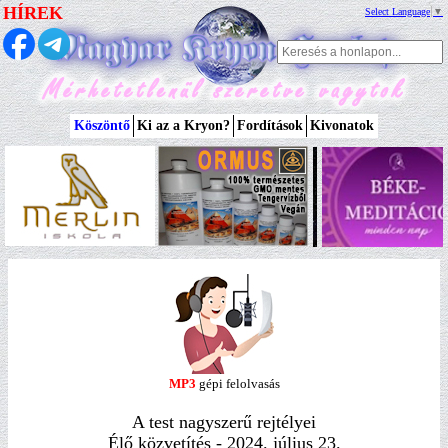
HÍREK
Select Language
▼
Köszöntő
Ki az a Kryon?
Fordítások
Kivonatok
MP3
gépi felolvasás
A test nagyszerű rejtélyei
Élő közvetítés - 2024. július 23.