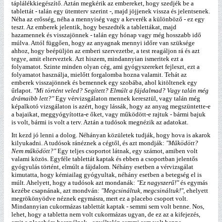
táplálékkiegészítő. Aztán megkérik az embereket, hogy szedjék be a
tablettát - talán egy ütemterv szerint -, majd jöjjenek vissza és jelentsenek.
Néha az erősség, néha a mennyiség vagy a keverék a különböző - ez egy
teszt. Az emberek jelentik, hogy beszedték a tablettákat, majd
hazamennek és visszajönnek - talán egy hónap vagy még hosszabb idő
múlva. Attól függően, hogy az anyagnak mennyi időre van szüksége
ahhoz, hogy beépüljön az emberi szervezetbe, a test reagáljon rá és azt
tegye, amit elterveztek. Azt hiszem, mindannyian ismeritek ezt a
folyamatot. Szinte minden olyan cég, ami gyógyszereket fejleszt, ezt a
folyamatot használja, mielőtt forgalomba hozna valamit. Tehát az
emberek visszajönnek és bemennek egy szobába, ahol kitöltenek egy
űrlapot.
"Mi történt veled? Segített? Elmúlt a fájdalmad? Vagy talán még
drámaibb lett?"
Egy vérvizsgálaton mennek keresztül, vagy talán még
képalkotó vizsgálaton is azért, hogy lássák, hogy az anyag megszüntette-e
a bajaikat, meggyógyította-e őket, vagy működött-e rajtuk - bármi bajuk
is volt, bármi is volt a terv. Aztán a tudósok megnézik az adatokat.
Itt kezd jó lenni a dolog. Néhányan közületek tudják, hogy hova is akarok
kilyukadni. A tudósok ránéznek a cégtől, és azt mondják:
"Működött?
Nem működött?"
Egy teljes csoportot látnak, egy számot, amiben volt
valami közös. Egyféle tablettát kaptak és ebben a csoportban jelentős
gyógyulás történt, elmúlt a fájdalom. Néhány esetben a vérvizsgálat
kimutatta, hogy kémiailag gyógyultak, néhány esetben a betegség el is
múlt. Ahelyett, hogy a tudósok azt mondanák:
"Ez nagyszerű!"
és egymás
kezébe csapnának, azt mondván:
"Megcsináltuk, megcsináltuk!"
, ehelyett
megrökönyödve néznek egymásra, mert ez a placebo csoport volt.
Mindannyian cukormázas tablettát kaptak - semmi sem volt benne. Nos,
lehet, hogy a tabletta nem volt cukormázas ugyan, de ez az a kifejezés,