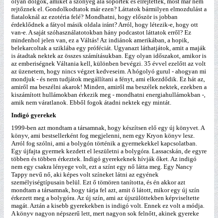
olyan dolgok, amiket a szőnyeg alá söpörtek és elrejtettek, most már nem
rejtőznek el. Gondolkodtatok már ezen? Láttatok bármilyen elmozdulást a
fiataloknál az ezotéria felé? Mondhatni, hogy először is jobban
érdeklődnek a fátyol másik oldala iránt? Arról, hogy létezik-e, hogy ott
van-e. A saját szóhasználatotokban hány podcastot láttatok erről? Ez
mindenhol jelen van, ez a Váltás! Az indiánok amerikában, a hopik,
belekarcoltak a sziklába egy próféciát. Ugyanazt láthatjátok, amit a maják
is átadtak nektek az összes számításukban. Egy olyan időszakot, amikor is
az emberiségnek Váltania kell, különben bevégzi. 35 évvel ezelőtt az volt
az üzenetem, hogy nincs végzet kedveseim. A hógolyó gurul - ahogyan mi
mondjuk - és nem tudjátok megállítani a fényt, ami elkezdődik. Ez hát az,
amiről ma beszélni akarok! Minden, amiről ma beszélek nektek, ezekben a
kiszámított hullámokban érkezik meg - mondhatni energiahullámokban -,
amik nem váratlanok. Ebből fogok átadni nektek egy mintát.
Indigó gyerekek
1999-ben azt mondtam a társamnak, hogy készítsen elő egy új könyvet. A
könyv, ami bestsellerként fog megjelenni, nem egy Kryon könyv lesz.
Arról fog szólni, ami a bolygón történik a gyermekekkel kapcsolatban.
Egy újfajta gyermek kezdett el leszületni a bolygóra. Lassacskán, de egyre
többen és többen érkeztek. Indigó gyerekeknek hívják őket. Az indigó
nem egy csakra lényege volt, ezt a színt egy nő látta meg. Egy Nancy
Tappy nevű nő, aki képes volt színeket látni az egyének
személyiségtípusain belül. Ezt ő tömören tanította, és én akkor azt
mondtam a társamnak, hogy tárja fel azt, amit ő látott, mikor egy új szín
érkezett meg a bolygóra. Az új szín, ami az újszülöttekben képviseltette
magát. Aztán a kisebb gyerekekben is indigó volt. Ennek ez volt a módja.
A könyv nagyon népszerű lett, mert nagyon sok felnőtt, akinek gyereke