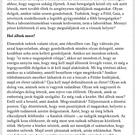
ahhoz, hogy nagyon sokáig éljenek. A mai betegségek közül oly sok azért
létezik, mert tovább éltek és szegényesen tápláljátok magatokat. Olyan
dolgok, amikre talán sosem gondoltatok. Tudtátok, hogy a Föld, Gaia, a
növények rendelkeznek a legtöbb gyógymóddal a főbb betegségekre?
Nem a laboratóriumokban vannak kedveseim, nem a laborokban. Mennyi
pénzt költöttetek el arra, hogy megtaláljátok ezt a vírusok helyett?
Hol álltok most?
Elmondok nektek valami olyat, ami érkezőben van. Egy változás jön
azzal kapcsolatban, ahogy gondolkodtok minden olyan dologról, amire
korábban soha nem kellett gondoljatok. Amikor azt mondom nektek,
hogy
"ez nem a nagyapátok világa"
, akkor azt mondom el, hogy az
energia annyira más, hogy meg kell majd állnotok levegőt venni, és még a
legegyszerűbb dolgokat is át kell majd alakítsátok. Mi fog történni akkor,
amikor az a találmány, amiről beszéltem végre megérkezik? Amikor
többdimenziós mezőket láthattok és ezt a lencsét a Földre fordítjátok,
majd ott életet találtok? Újra kell majd definiálnotok az életet! Olyan sok
dolog van, aminek nem is vagytok tudatában. Olyan sok nagyszerű és
dicsőséges dolog létezik, ami rejtve van előletek. Olyanok, amik az
emberiség javát fogják szolgálni. Ez még csak a kezdet. Hol álltok most?
Erről szól a beszéd, amit átadok. Megcsináltátok! Túljutottatok a döntési
ponton. Úgy döntöttetek, hogy nem pusztítjátok el magatokat, helyette a
legjobb tudásotok szerint dolgoztatok. Azért, hogy az öreg lelkek
elkezdjenek felébredni - a fiatalok először -, az indigók megérkeznek. Az
indigók kora elérkezett, de még most sem tudnak néhányan közületek
róluk. Helyette a híreket nézitek, amik azt mondják el számotokra, hogy
minden szétesik. Majd zenét játszanak nektek, aztán reklámokat. Nem