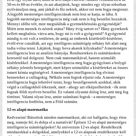
50-es és 60-as évekbe, és azt akarjátok, hogy mindez egy olyan robotban
nyilvánuljon meg, ami járkál és főz nektek, akkor ezt nem fogja megtenni.
A legjobb mesterséges intelligenciának nem lesz se karja, se lába. A
legjobb mesterséges intelligencia még csak nem is fog beszélni hozzátok.
Mennyi időbe telt, mire megtalálták a gyermekbénulás gyógymódját?
Miért nem mentek és néztek utána? Hány évig tartott ez? Hány gyereknek
kellett meghalnia, várva arra, hogy mi is volt a gyógymód? A gyógymód
mindig is ott volt a területen, de amíg az emberek kísérletről-kísérletre,
évről-évre csinálták, azt egy intelligens számítógép néhány hét alatt meg
tudta volna tenni. Látjátok, hogy hova akarok kilyukadni? A mesterséges
intelligencia lesz az analízis bástyája. Rendszereken és számításokon
keresztül tud dolgozni. Nem csak matematikával, hanem szimulált
kísérletekkel. A mesterséges intelligencia meg fogja gyógyítani a bolygó
néhány jelentős betegségét, mert képes szimulálni a kísérleteket az összes
ismert kémia segítségével. A mesterséges intelligencia fog elvinni
benneteket a csillagokig. Nélküle nem fogtok eljutni oda. A mesterséges
intelligencia fogja lehetővé tenni, hogy beszélgessetek azokkal, akik
végül a csillagokból érkeznek, mert - ahogy azt elképzelhetitek - ők nem
fognak földi nyelven beszélni. Ez valami olyasmi dolog lesz, ami meg fog
történni. Valami olyan lesz, amire számítani fogtok - a mesterséges
intelligencia fordítóra, nem a Föld számára.
12-es alapú matematika
Kedveseim! Bátorítok minden matematikust, aki ezt hallgatta, hogy értse
meg, ismerje fel, és dobja el a narratívát! Építsen 12-es alapú mesterséges
intelligencia számítógépeket! Az univerzum 12-es alapú. Rendelkezik
mindazokkal a dolgokkal, amelyekkel a 12-es alapnak rendelkeznie kell