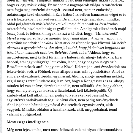
abba az irányba."
Tudjátok, amikor Svájc nem semleges, akkor tudjátok,
hogy ez egy másik világ. Ez már nem a nagyapátok világa. A történelem
nem fogja megismételni önmagát - ezúttal nem, mert az emberiség
tudatossága kezd elmozdulni. Ez a háború Izraelben hamarosan véget ér és
ez a ti kezetekben van kedveseim. De amikor vége lesz, akkor mindkét
oldal polgárainak más kérdéseket kell majd feltenniük az évszázados
nézeteltérés, bizalmatlanság és gyűlölet után. A polgárok elkezdenek majd
összejönni, és felteszik maguknak azt a kérdést, hogy:
"Mit akarunk?
Mivel a régi narratíva azt mondta, hogy amit akarunk, az nem az, amit a
vezetőink mondtak el nekünk. Nem az ellenséget akarjuk kiirtani. Mi békét
akarunk a gyerekeinknek. Azt akarjuk tudni, hogy jó ételeket kapjanak az
iskolákban, mindkét oldalon. Belefáradtunk ebbe."
Ahhoz, hogy ez
megtörténjen, meg kellett történnie a háborúnak, ahogy látjátok is. Ez a
háború, ami egy világvége lett volna, lehet, hogy nagyon is egy szín.
Beszéltem nektek arról, hogy ami a Közel-Keletre jön, ami évszázadok óta
fekete-fehér volt, a Földnek ezen állapota más, mint gondoltátok. Ahol az
emberek elkezdenek törődni egymással. Ahol is, ahogy mondtam nektek,
végül magas szintű tudatosság lesz. Azt, hogy a Kongresszus és az, ahogy
minden fel van építve, diszfunkcionális, nem működik. Azt, hogy ahhoz,
hogy ez helyre legyen hozva, a fiataloknak kell közbelépniük. Új
szabályokat kell alkotni, nem pedig törvényeket kedveseim! Az
együttérzés szabályainak fogjuk hívni őket, nem pedig törvényeknek.
Ahol is jobban bántok egymással és tisztelitek egymást azért, akik
vagytok. Mindkét oldalon a hazafiak azok, akik megpróbálnak tenni
valamit a polgárokért.
Mesterséges intelligencia
Még nem fejeztem be, mert most felhozok valami olyan ellentmondásos