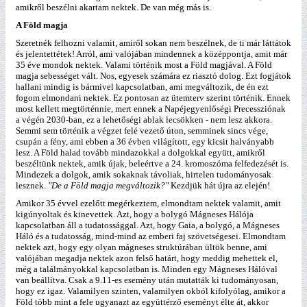
amikről beszélni akartam nektek. De van még más is.
A Föld magja
Szeretnék felhozni valamit, amiről sokan nem beszélnek, de ti már láttátok
és jelentettétek! Arról, ami valójában mindennek a középpontja, amit már
35 éve mondok nektek. Valami történik most a Föld magjával. A Föld
magja sebességet vált. Nos, egyesek számára ez riasztó dolog. Ezt fogjátok
hallani mindig is bármivel kapcsolatban, ami megváltozik, de én ezt
fogom elmondani nektek. Ez pontosan az ütemterv szerint történik. Ennek
most kellett megtörténnie, mert ennek a Napéjegyenlőségi Precessziónak
a végén 2030-ban, ez a lehetőségi ablak lecsökken - nem lesz akkora.
Semmi sem történik a végzet felé vezető úton, semminek sincs vége,
csupán a fény, ami ebben a 36 évben világított, egy kicsit halványabb
lesz. A Föld halad tovább mindazokkal a dolgokkal együtt, amikről
beszéltünk nektek, amik újak, beleértve a 24. kromoszóma felfedezését is.
Mindezek a dolgok, amik sokaknak távoliak, hirtelen tudományosak
lesznek.
"De a Föld magja megváltozik?"
Kezdjük hát újra az elején!
Amikor 35 évvel ezelőtt megérkeztem, elmondtam nektek valamit, amit
kigúnyoltak és kinevettek. Azt, hogy a bolygó Mágneses Hálója
kapcsolatban áll a tudatossággal. Azt, hogy Gaia, a bolygó, a Mágneses
Háló és a tudatosság, mind-mind az emberi faj szövetségesei. Elmondtam
nektek azt, hogy egy olyan mágneses struktúrában ültök benne, ami
valójában megadja nektek azon felső határt, hogy meddig mehettek el,
még a találmányokkal kapcsolatban is. Minden egy Mágneses Hálóval
van beállítva. Csak a 9.11-es esemény után mutatták ki tudományosan,
hogy ez igaz. Valamilyen szinten, valamilyen okból kifolyólag, amikor a
Föld több mint a fele ugyanazt az együttérző eseményt élte át, akkor