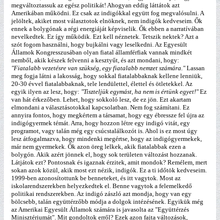
megváltoztassuk az egész politikát! Ahogyan eddig láttátok azt
Amerikában működni. Ez csak az indigókkal együtt fog megvalósulni. A
jelöltek, akiket most választotok elnöknek, nem indigók kedveseim. Ők
ennek a bolygónak a régi energiáját képviselik. Ők ebben a narratívában
nevelkedtek. Ez így működik. Ezt kell néznetek. Tetszik nektek? Azt a
szót fogom használni, hogy bujkálni vagy leselkedni. Az Egyesült
Államok Kongresszusában olyan fiatal államférfiak vannak mindkét
nemből, akik készek felvenni a kesztyűt, és azt mondani, hogy:
"Fiatalabb vezetésre van szükség, egy fiatalabb nemzet számára."
Lassan
meg fogja látni a lakosság, hogy sokkal fiatalabbaknak kellene lenniük,
20-30 évvel fiatalabbaknak, tele lendülettel, élettel és ötletekkel. Az
egyik ilyen az lesz, hogy:
"Tiszteljük egymást, ha nem is értünk egyet!"
Ez
van hát érkezőben. Lehet, hogy sokkoló lesz, de ez jön. Ezt akartam
elmondani a választásotokkal kapcsolatban. Nem fog számítani. Ez
annyira fontos, hogy megkértem a társamat, hogy egy ébressze fel újra az
indigógyermek témát. Arra, hogy hozzon létre egy indigó vitát, egy
programot, vagy talán még egy csúcstalálkozót is. Ahol is ez most úgy
lesz átfogalmazva, hogy mindenki megértse, hogy az indigógyermekek,
már nem gyermekek. Ők azon öreg lelkek, akik fiatalabbak ezen a
bolygón. Akik azért jönnek el, hogy sok területen változást hozzanak.
Látjátok ezt? Pontosnak és igaznak érzitek, amit mondok? Remélem, mert
sokan azok közül, akik most ezt nézik, indigók. Ez a ti időtök kedveseim.
1999-ben azonosítottunk be benneteket, és itt vagytok. Most az
iskolarendszerekben helyezkedtek el. Benne vagytok a felemelkedő
politikai rendszerekben. Az indigó zászló azt mondja, hogy van egy
bölcsebb, talán együttérzőbb módja a dolgok intézésének. Egyikük még
az Amerikai Egyesült Államok számára is javasolta az "Együttérzés
Minisztériumát". Mit gondoltok erről? Ezek azon fajta változások,