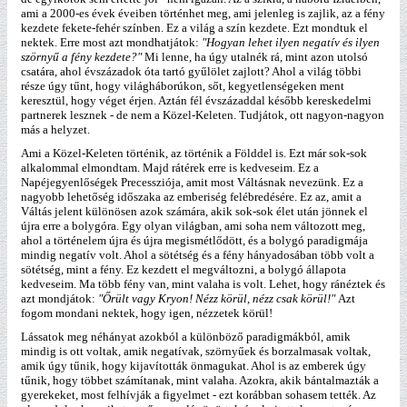
ami a 2000-es évek éveiben történhet meg, ami jelenleg is zajlik, az a fény
kezdete fekete-fehér színben. Ez a világ a szín kezdete. Ezt mondtuk el
nektek. Erre most azt mondhatjátok:
"Hogyan lehet ilyen negatív és ilyen
szörnyű a fény kezdete?"
Mi lenne, ha úgy utalnék rá, mint azon utolsó
csatára, ahol évszázadok óta tartó gyűlölet zajlott? Ahol a világ többi
része úgy tűnt, hogy világháborúkon, sőt, kegyetlenségeken ment
keresztül, hogy véget érjen. Aztán fél évszázaddal később kereskedelmi
partnerek lesznek - de nem a Közel-Keleten. Tudjátok, ott nagyon-nagyon
más a helyzet.
Ami a Közel-Keleten történik, az történik a Földdel is. Ezt már sok-sok
alkalommal elmondtam. Majd rátérek erre is kedveseim. Ez a
Napéjegyenlőségek Precessziója, amit most Váltásnak nevezünk. Ez a
nagyobb lehetőség időszaka az emberiség felébredésére. Ez az, amit a
Váltás jelent különösen azok számára, akik sok-sok élet után jönnek el
újra erre a bolygóra. Egy olyan világban, ami soha nem változott meg,
ahol a történelem újra és újra megismétlődött, és a bolygó paradigmája
mindig negatív volt. Ahol a sötétség és a fény hányadosában több volt a
sötétség, mint a fény. Ez kezdett el megváltozni, a bolygó állapota
kedveseim. Ma több fény van, mint valaha is volt. Lehet, hogy ránéztek és
azt mondjátok:
"Őrült vagy Kryon! Nézz körül, nézz csak körül!"
Azt
fogom mondani nektek, hogy igen, nézzetek körül!
Lássatok meg néhányat azokból a különböző paradigmákból, amik
mindig is ott voltak, amik negatívak, szörnyűek és borzalmasak voltak,
amik úgy tűnik, hogy kijavították önmagukat. Ahol is az emberek úgy
tűnik, hogy többet számítanak, mint valaha. Azokra, akik bántalmazták a
gyerekeket, most felhívják a figyelmet - ezt korábban sohasem tették. Az