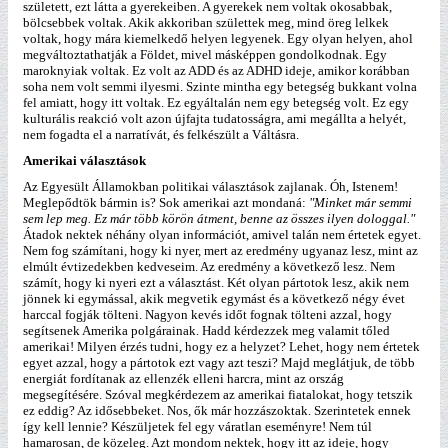
született, ezt látta a gyerekeiben. A gyerekek nem voltak okosabbak,
bölcsebbek voltak. Akik akkoriban születtek meg, mind öreg lelkek
voltak, hogy mára kiemelkedő helyen legyenek. Egy olyan helyen, ahol
megváltoztathatják a Földet, mivel másképpen gondolkodnak. Egy
maroknyiak voltak. Ez volt az ADD és az ADHD ideje, amikor korábban
soha nem volt semmi ilyesmi. Szinte mintha egy betegség bukkant volna
fel amiatt, hogy itt voltak. Ez egyáltalán nem egy betegség volt. Ez egy
kulturális reakció volt azon újfajta tudatosságra, ami megállta a helyét,
nem fogadta el a narratívát, és felkészült a Váltásra.
Amerikai választások
Az Egyesült Államokban politikai választások zajlanak. Óh, Istenem!
Meglepődtök bármin is? Sok amerikai azt mondaná:
"Minket már semmi
sem lep meg. Ez már több körön átment, benne az összes ilyen dologgal."
Átadok nektek néhány olyan információt, amivel talán nem értetek egyet.
Nem fog számítani, hogy ki nyer, mert az eredmény ugyanaz lesz, mint az
elmúlt évtizedekben kedveseim. Az eredmény a következő lesz. Nem
számít, hogy ki nyeri ezt a választást. Két olyan pártotok lesz, akik nem
jönnek ki egymással, akik megvetik egymást és a következő négy évet
harccal fogják tölteni. Nagyon kevés időt fognak tölteni azzal, hogy
segítsenek Amerika polgárainak. Hadd kérdezzek meg valamit tőled
amerikai! Milyen érzés tudni, hogy ez a helyzet? Lehet, hogy nem értetek
egyet azzal, hogy a pártotok ezt vagy azt teszi? Majd meglátjuk, de több
energiát fordítanak az ellenzék elleni harcra, mint az ország
megsegítésére. Szóval megkérdezem az amerikai fiatalokat, hogy tetszik
ez eddig? Az idősebbeket. Nos, ők már hozzászoktak. Szerintetek ennek
így kell lennie? Készüljetek fel egy váratlan eseményre! Nem túl
hamarosan, de közeleg. Azt mondom nektek, hogy itt az ideje, hogy