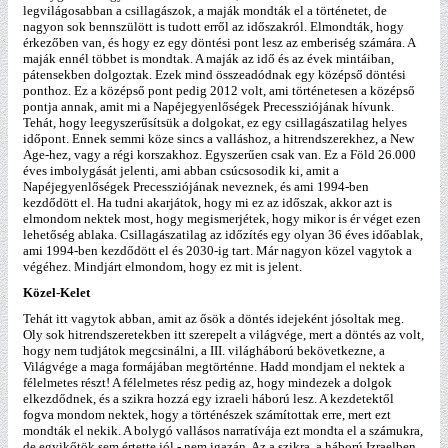
legvilágosabban a csillagászok, a maják mondták el a történetet, de
nagyon sok bennszülött is tudott erről az időszakról. Elmondták, hogy
érkezőben van, és hogy ez egy döntési pont lesz az emberiség számára. A
maják ennél többet is mondtak. A maják az idő és az évek mintáiban,
pátensekben dolgoztak. Ezek mind összeadódnak egy középső döntési
ponthoz. Ez a középső pont pedig 2012 volt, ami történetesen a középső
pontja annak, amit mi a Napéjegyenlőségek Precessziójának hívunk.
Tehát, hogy leegyszerűsítsük a dolgokat, ez egy csillagászatilag helyes
időpont. Ennek semmi köze sincs a valláshoz, a hitrendszerekhez, a New
Age-hez, vagy a régi korszakhoz. Egyszerűen csak van. Ez a Föld 26.000
éves imbolygását jelenti, ami abban csúcsosodik ki, amit a
Napéjegyenlőségek Precessziójának neveznek, és ami 1994-ben
kezdődött el. Ha tudni akarjátok, hogy mi ez az időszak, akkor azt is
elmondom nektek most, hogy megismerjétek, hogy mikor is ér véget ezen
lehetőség ablaka. Csillagászatilag az időzítés egy olyan 36 éves időablak,
ami 1994-ben kezdődött el és 2030-ig tart. Már nagyon közel vagytok a
végéhez. Mindjárt elmondom, hogy ez mit is jelent.
Közel-Kelet
Tehát itt vagytok abban, amit az ősök a döntés idejeként jósoltak meg.
Oly sok hitrendszeretekben itt szerepelt a világvége, mert a döntés az volt,
hogy nem tudjátok megcsinálni, a III. világháború bekövetkezne, a
Világvége a maga formájában megtörténne. Hadd mondjam el nektek a
félelmetes részt! A félelmetes rész pedig az, hogy mindezek a dolgok
elkezdődnek, és a szikra hozzá egy izraeli háború lesz. A kezdetektől
fogva mondom nektek, hogy a történészek számítottak erre, mert ezt
mondták el nekik. A bolygó vallásos narratívája ezt mondta el a számukra,
de egyikőtök sem értette jól - nem igazán. Az a szikra, a háború Izraelben,