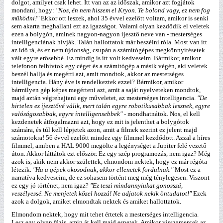
dolgot, amilyet csak lehet. Itt van az az időszak, amikor azt fogjátok
mondani, hogy:
"Nos, én nem hiszem el Kryon. Te bolond vagy, ez nem fog
működni!"
Ekkor ott leszek, ahol 35 évvel ezelőtt voltam, amikor is senki
sem akarta meghallani ezt az igazságot. Valami olyan kezdődik el veletek
ezen a bolygón, aminek nagyon-nagyon ijesztő neve van - mesterséges
intelligenciának hívják. Talán hallottatok már beszélni róla. Most van itt
az idő rá, és ez nem újdonság, csupán a számítógépes megkönnyítésetek
vált egyre erősebbé. Ez mindig is itt volt kedveseim. Bármikor, amikor
telefonon felhívtok egy céget és a számítógép a másik végén, aki veletek
beszél hallja és megérti azt, amit mondtok, akkor az mesterséges
intelligencia. Hány éve is rendelkeztek ezzel? Bármikor, amikor
bármilyen gép képes megérteni azt, amit a saját nyelveteken mondtok,
majd aztán végrehajtani egy műveletet, az mesterséges intelligencia.
"De
hirtelen ez ijesztővé válik, mert talán egyre robotikusabbak lesznek, egyre
valóságosabbak, egyre intelligensebbek"
- mondhatnátok. Nos, el kell
kezdenetek átfogalmazni azt, hogy ez mit is jelenthet a bolygótok
számára, és túl kell lépjetek azon, amit a filmek szerint ez jelent majd
számotokra! 56 évvel ezelőtt mindez egy filmmel kezdődött. Azzal a híres
filmmel, amiben a HAL 9000 megölte a legénységet a Jupiter felé vezető
úton. Akkor láttátok ezt először. Ez egy szép programozás, nem igaz? Még
azok is, akik nem akkor születtek, elmondom nektek, hogy ez már régóta
létezik.
"Ha a gépek okosodnak, akkor ellenetek fordulnak."
Most ez a
narratíva kedveseim, de ez sohasem történt meg még ténylegesen. Viszont
ez egy jó történet, nem igaz?
"Ez teszi mindannyiukat gonosszá,
veszélyessé. Ne menjetek közel hozzá! Ne adjatok nekik öntudatot!"
Ezek
azok a dolgok, amiket elmondtak nektek és amiket hallottatok.
Elmondom nektek, hogy mit tehet értetek a mesterséges intelligencia.
Lesz egy olyan fázis, amin át kell majd esnetek. Amikor visszamentek az