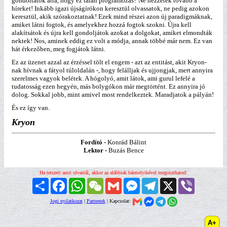
gondoltatok arra, hogy ez talán programozás? Ne nézzétek tovább a
híreket! Inkább igazi újságírókon keresztül olvassatok, ne pedig azokon
keresztül, akik szórakoztatnak! Ezek mind részei azon új paradigmáknak,
amiket látni fogtok, és amelyekhez hozzá fogtok szokni. Újra kell
alakítsátok és újra kell gondoljátok azokat a dolgokat, amiket elmondták
nektek! Nos, aminek eddig ez volt a módja, annak többé már nem. Ez van
hát érkezőben, meg fogjátok látni.
Ez az üzenet azzal az érzéssel tölt el engem - azt az entitást, akit Kryon-
nak hívnak a fátyol túloldalán -, hogy felálljak és ujjongjak, mert annyira
szerelmes vagyok belétek. A hógolyó, amit látok, ami gurul lefelé a
tudatosság ezen hegyén, más bolygókon már megtörtént. Ez annyira jó
dolog. Sokkal jobb, mint amivel most rendelkeztek. Maradjatok a pályán!
És ez így van.
Kryon
Fordító -
Konrád Bálint
Lektor -
Buzás Bence
Ha tetszett amit olvastál, akkor az alábbiak bármelyikével megoszthatod:
Megosztás
Facebook
WhatsApp
WeChat
Gmail
Messenger
Telegram
X
Viber
Jogi nyilatkozat
|
Partnerek
| Kapcsolat: