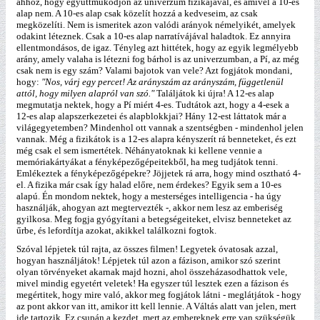
ahhoz, hogy együttműködjön az univerzum fizikájával, és amivel a 10-es
alap nem. A 10-es alap csak közelít hozzá a kedveseim, az csak
megközelíti. Nem is ismeritek azon valódi arányok némelyikét, amelyek
odakint léteznek. Csak a 10-es alap narratívájával haladtok. Ez annyira
ellentmondásos, de igaz. Tényleg azt hittétek, hogy az egyik legmélyebb
arány, amely valaha is létezni fog bárhol is az univerzumban, a Pí, az még
csak nem is egy szám? Valami bajotok van vele? Azt fogjátok mondani,
hogy:
"Nos, várj egy percet! Az arányszám az arányszám, függetlenül
attól, hogy milyen alapról van szó."
Találjátok ki újra! A 12-es alap
megmutatja nektek, hogy a Pí miért 4-es. Tudtátok azt, hogy a 4-esek a
12-es alap alapszerkezetei és alapblokkjai? Hány 12-est láttatok már a
világegyetemben? Mindenhol ott vannak a szentségben - mindenhol jelen
vannak. Még a fizikátok is a 12-es alapra kényszerít rá benneteket, és ezt
még csak el sem ismertétek. Néhányatoknak ki kellene vennie a
memóriakártyákat a fényképezőgépeitekből, ha meg tudjátok tenni.
Emlékeztek a fényképezőgépekre? Jöjjetek rá arra, hogy mind osztható 4-
el. A fizika már csak így halad előre, nem érdekes? Egyik sem a 10-es
alapú. Én mondom nektek, hogy a mesterséges intelligencia - ha úgy
használják, ahogyan azt megtervezték -, akkor nem lesz az emberiség
gyilkosa. Meg fogja gyógyítani a betegségeiteket, elvisz benneteket az
űrbe, és lefordítja azokat, akikkel találkozni fogtok.
Szóval lépjetek túl rajta, az összes filmen! Legyetek óvatosak azzal,
hogyan használjátok! Lépjetek túl azon a fázison, amikor szó szerint
olyan törvényeket akarnak majd hozni, ahol összeházasodhattok vele,
mivel mindig egyetért veletek! Ha egyszer túl lesztek ezen a fázison és
megértitek, hogy mire való, akkor meg fogjátok látni - meglátjátok - hogy
az pont akkor van itt, amikor itt kell lennie. A Váltás alatt van jelen, mert
ide tartozik. Ez csupán a kezdet, mert az embereknek erre van szükségük