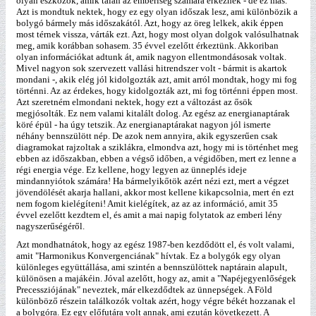
olyan eszközök, amik talán az emberiség számára érkeznek - de ez más.
Azt is mondtuk nektek, hogy ez egy olyan időszak lesz, ami különbözik a
bolygó bármely más időszakától. Azt, hogy az öreg lelkek, akik éppen
most térnek vissza, várták ezt. Azt, hogy most olyan dolgok valósulhatnak
meg, amik korábban sohasem. 35 évvel ezelőtt érkeztünk. Akkoriban
olyan információkat adtunk át, amik nagyon ellentmondásosak voltak.
Mivel nagyon sok szervezett vallási hitrendszer volt - bármit is akartok
mondani -, akik elég jól kidolgozták azt, amit arról mondtak, hogy mi fog
történni. Az az érdekes, hogy kidolgozták azt, mi fog történni éppen most.
Azt szeretném elmondani nektek, hogy ezt a változást az ősök
megjósolták. Ez nem valami kitalált dolog. Az egész az energianaptárak
köré épül - ha úgy tetszik. Az energianaptárakat nagyon jól ismerte
néhány bennszülött nép. De azok nem annyira, akik egyszerűen csak
diagramokat rajzoltak a sziklákra, elmondva azt, hogy mi is történhet meg
ebben az időszakban, ebben a végső időben, a végidőben, mert ez lenne a
régi energia vége. Ez kellene, hogy legyen az ünneplés ideje
mindannyiótok számára! Ha bármelyikőtök azért nézi ezt, mert a végzet
jövendölését akarja hallani, akkor most kellene kikapcsolnia, mert én ezt
nem fogom kielégíteni! Amit kielégítek, az az az információ, amit 35
évvel ezelőtt kezdtem el, és amit a mai napig folytatok az emberi lény
nagyszerűségéről.
Azt mondhatnátok, hogy az egész 1987-ben kezdődött el, és volt valami,
amit "Harmonikus Konvergenciának" hívtak. Ez a bolygók egy olyan
különleges együttállása, ami szintén a bennszülöttek naptárain alapult,
különösen a majákéin. Jóval azelőtt, hogy az, amit a "Napéjegyenlőségek
Precessziójának" neveztek, már elkezdődtek az ünnepségek. A Föld
különböző részein találkozók voltak azért, hogy végre békét hozzanak el
a bolygóra. Ez egy előfutára volt annak, ami ezután következett. A