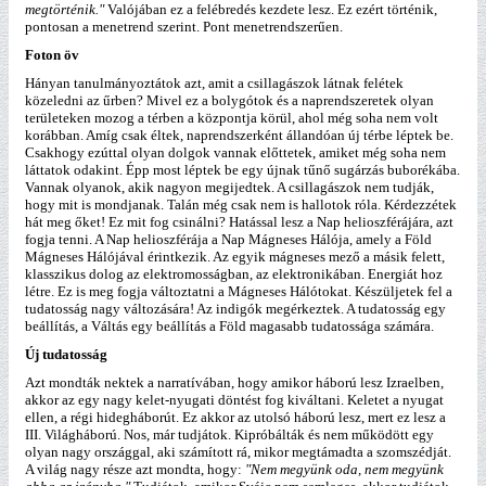
megtörténik."
Valójában ez a felébredés kezdete lesz. Ez ezért történik,
pontosan a menetrend szerint. Pont menetrendszerűen.
Foton öv
Hányan tanulmányoztátok azt, amit a csillagászok látnak felétek
közeledni az űrben? Mivel ez a bolygótok és a naprendszeretek olyan
területeken mozog a térben a központja körül, ahol még soha nem volt
korábban. Amíg csak éltek, naprendszerként állandóan új térbe léptek be.
Csakhogy ezúttal olyan dolgok vannak előttetek, amiket még soha nem
láttatok odakint. Épp most léptek be egy újnak tűnő sugárzás buborékába.
Vannak olyanok, akik nagyon megijedtek. A csillagászok nem tudják,
hogy mit is mondjanak. Talán még csak nem is hallotok róla. Kérdezzétek
hát meg őket! Ez mit fog csinálni? Hatással lesz a Nap helioszférájára, azt
fogja tenni. A Nap helioszférája a Nap Mágneses Hálója, amely a Föld
Mágneses Hálójával érintkezik. Az egyik mágneses mező a másik felett,
klasszikus dolog az elektromosságban, az elektronikában. Energiát hoz
létre. Ez is meg fogja változtatni a Mágneses Hálótokat. Készüljetek fel a
tudatosság nagy változására! Az indigók megérkeztek. A tudatosság egy
beállítás, a Váltás egy beállítás a Föld magasabb tudatossága számára.
Új tudatosság
Azt mondták nektek a narratívában, hogy amikor háború lesz Izraelben,
akkor az egy nagy kelet-nyugati döntést fog kiváltani. Keletet a nyugat
ellen, a régi hidegháborút. Ez akkor az utolsó háború lesz, mert ez lesz a
III. Világháború. Nos, már tudjátok. Kipróbálták és nem működött egy
olyan nagy országgal, aki számított rá, mikor megtámadta a szomszédját.
A világ nagy része azt mondta, hogy:
"Nem megyünk oda, nem megyünk