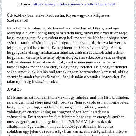
( Forrás:
https://www.youtube.com/watch?v=sFvGpnaDvKI
)
Üdvözöllek benneteket kedveseim, Kryon vagyok a Mágneses
Szolgálattól!
Ezt a Föld állapotáról szóló beszédnek neveztem el. Olyan, mint egy
összefoglaló, amit eddig még nem tettem meg, mivel most van itt az ideje,
hogy megtegyem. Sok mindent meg kell ma vitatni. Néhány dologra nem
számítottatok, néhány hiányzó dolgot talán akartatok, de ez a közvetítés
leírja, hogy hol is tartotok. Ez majdnem a 2024-es évetek vége. Ahhoz,
hogy igazán elmagyarázhassam mindazt, amit ma át akarok adni nektek,
hogy talán kiemeljek néhány olyan dolgot, ami érkezőben van, az elején
kell kezdenem. Ezek olyan dolgok, amiket nem mindenki ismer. Amit
most el fogok mondani nektek, az egy nagy történet. De a nagy történetet
sokan ismerik, akik talán hallgatnak engem korszakokon keresztül, akik a
szemináriumok résztvevői voltak és akik talán olvasták a könyveket. Ez
talán újdonság lesz számotokra.
A Váltás
Mi lenne, ha azt mondanám nektek, hogy minden, amit ma láttok, minden,
az energia, mind előre meg volt jósolva? Nem sokkoló és nem meglepetés,
hogy néhány dolog, amit láttatok - még a háborúk is -, mindez
valahogyan energetikailag már nagyon régen került átadásra a
számotokra. Ezért szeretném újra felszínre hozni ezt az energiát, amiben
most vagytok, amit mi úgy hívunk: a Váltás! A Váltásra sok-sok
alkalommal úgy utaltunk, mint a lehetőségek ablakára. Ebben az
ablakban egy jelentős tudatosságváltás van az emberiség számára, illetve