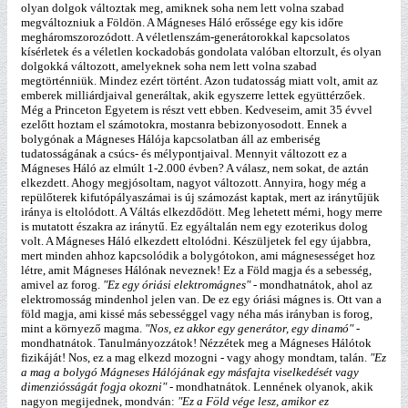
olyan dolgok változtak meg, amiknek soha nem lett volna szabad
megváltozniuk a Földön. A Mágneses Háló erőssége egy kis időre
megháromszorozódott. A véletlenszám-generátorokkal kapcsolatos
kísérletek és a véletlen kockadobás gondolata valóban eltorzult, és olyan
dolgokká változott, amelyeknek soha nem lett volna szabad
megtörténniük. Mindez ezért történt. Azon tudatosság miatt volt, amit az
emberek milliárdjaival generáltak, akik egyszerre lettek együttérzőek.
Még a Princeton Egyetem is részt vett ebben. Kedveseim, amit 35 évvel
ezelőtt hoztam el számotokra, mostanra bebizonyosodott. Ennek a
bolygónak a Mágneses Hálója kapcsolatban áll az emberiség
tudatosságának a csúcs- és mélypontjaival. Mennyit változott ez a
Mágneses Háló az elmúlt 1-2.000 évben? A válasz, nem sokat, de aztán
elkezdett. Ahogy megjósoltam, nagyot változott. Annyira, hogy még a
repülőterek kifutópályaszámai is új számozást kaptak, mert az iránytűjük
iránya is eltolódott. A Váltás elkezdődött. Meg lehetett mérni, hogy merre
is mutatott északra az iránytű. Ez egyáltalán nem egy ezoterikus dolog
volt. A Mágneses Háló elkezdett eltolódni. Készüljetek fel egy újabbra,
mert minden ahhoz kapcsolódik a bolygótokon, ami mágnesességet hoz
létre, amit Mágneses Hálónak neveznek! Ez a Föld magja és a sebesség,
amivel az forog.
"Ez egy óriási elektromágnes"
- mondhatnátok, ahol az
elektromosság mindenhol jelen van. De ez egy óriási mágnes is. Ott van a
föld magja, ami kissé más sebességgel vagy néha más irányban is forog,
mint a környező magma.
"Nos, ez akkor egy generátor, egy dinamó"
-
mondhatnátok. Tanulmányozzátok! Nézzétek meg a Mágneses Hálótok
fizikáját! Nos, ez a mag elkezd mozogni - vagy ahogy mondtam, talán.
"Ez
a mag a bolygó Mágneses Hálójának egy másfajta viselkedését vagy
dimenziósságát fogja okozni"
- mondhatnátok. Lennének olyanok, akik
nagyon megijednek, mondván:
"Ez a Föld vége lesz, amikor ez