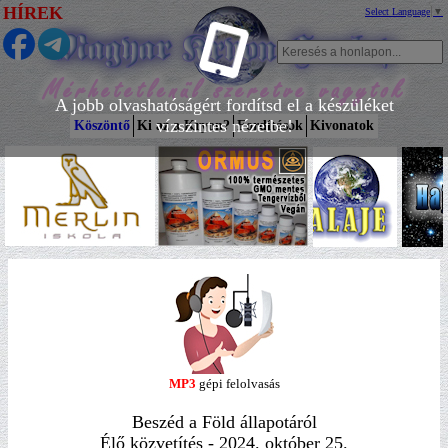
HÍREK
Select Language
▼
A jobb olvashatóságért fordítsd el a készüléket
vízszintes nézetbe!
Köszöntő
Ki az a Kryon?
Fordítások
Kivonatok
MP3
gépi felolvasás
Beszéd a Föld állapotáról
Élő közvetítés - 2024. október 25.