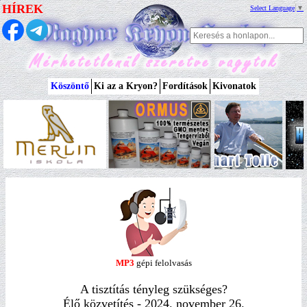
HÍREK
Select Language
▼
Köszöntő
Ki az a Kryon?
Fordítások
Kivonatok
MP3
gépi felolvasás
A tisztítás tényleg szükséges?
Élő közvetítés - 2024. november 26.