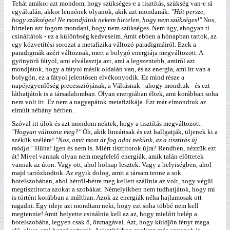
Tehát amikor azt mondom, hogy szükséges-e a tisztítás, szükség van-e rá
egyáltalán, akkor lennének olyanok, akik azt mondanák:
"Hát persze,
hogy szükséges! Ne mondjátok nekem hirtelen, hogy nem szükséges!"
Nos,
hirtelen azt fogom mondani, hogy nem szükséges. Nem úgy, ahogyan ti
csináltátok - ez a különbség kedveseim. Amit ebben a hónapban tartok, az
egy közvetítési sorozat a metafizika változó paradigmáiról. Ezek a
paradigmák azért változnak, mert a bolygó energiája megváltozott. A
gyönyörű fátyol, ami elválasztja azt, ami a legszentebb, amiről azt
mondjátok, hogy a fátyol másik oldalán van, és az energia, ami itt van a
bolygón, ez a fátyol jelentősen elvékonyodik. Ez mind része a
napéjegyenlőség precessziójának, a Váltásnak - ahogy mondtuk - és ezt
láthatjátok is a társadalomban. Olyan energiában éltek, ami korábban soha
nem volt itt. Ez nem a nagyapátok metafizikája. Ezt már elmondtuk az
elmúlt néhány hétben.
Szóval itt ülök és azt mondom nektek, hogy a tisztítás megváltozott.
"Hogyan változna meg?"
Óh, akik lineárisak és ezt hallgatják, üljenek ki a
székük szélére!
"Nos, amit most át fog adni nekünk, az a tisztítás új
módja."
Hűha! Igen és nem is. Miért tisztítotok újra? Rendben, nézzük ezt
át! Mivel vannak olyan nem megfelelő energiák, amik talán előttetek
vannak az úton. Vagy ott, ahol holnap lesztek. Vagy a helyiségben, ahol
majd tartózkodtok. Az egyik dolog, amit a társam tenne a sok
hotelszobában, ahol hétről-hétre meg kellett szállnia az volt, hogy végül
megtisztította azokat a szobákat. Némelyikben nem tudhatjátok, hogy mi
is történt korábban a múltban. Azok az energiák néha hajlamosak ott
ragadni. Egy ideje azt mondtam neki, hogy ezt soha többé nem kell
megtennie! Amit helyette csinálnia kell az az, hogy mielőtt belép a
hotelszobába, legyen csak ő, önmagával. Azt, hogy küldjön fényt maga