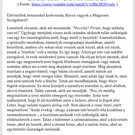
( Forrás:
https://www.youtube.com/watch?v=cMd-M3Gywlc
)
Üdvözöllek benneteket kedveseim, Kryon vagyok a Mágneses
Szolgálattól!
Lennének olyanok, akik azt mondanák:
"Viccelsz? Persze, hogy szükség
van rá!"
Úgyhogy menjünk vissza azok számára, akiknek talán szükségük
van egy kis összefoglalóra arról, hogy miről is beszélek! A metafizikában,
a spirituális munkában, bármelyik energiaalapú munkában, amiről
beszélünk, amiben oly sokan részt vesztek azok közül, akik ezt nézik,
ennek a "tisztítás" volt a módja. Ez így megy. A bolygó tele van sokféle
energiával, és ezek mindenhol jelen vannak. Ha olyan helyre mentek, ahol
aztán egy megszentelt teret fogtok létrehozni önmagatok vagy mások
számára, akkor azt a teret meg akarjátok majd tisztítani. Meg akarjátok
tisztítani a negativitástól, vagy bármi olyantól, amiről mások azt
mondják, hogy sötét energia lehet. Bármitől, amit aztán úgy írnak le, mint
ami nem tartozik bele a fénybe. Tehát azt mondhatjátok, hogy fényt
fogtok terjeszteni. Ez most kiterjed a személyes teretekre is, ahol sétáltok,
ahová elmentek. Talán vannak, akik azt mondják:
"Nos, én mindig
megtisztítom a teret mielőtt elmegyek egy étterembe. Soha nem
tudhatjátok, hogy ki ült korábban azon a helyen, ahová le fogok ülni.
Lehet, hogy valami negatív dolog volt. Nem akarok a része lenni, ezért
megtisztítom."
Aztán évekig - ahogy a társam már beszélt róla korábban a
szemináriumokon -, a tisztításra azoknak volt szükségük, akik
előkészítették a teret. Talán a báltermet a szemináriumra, ahol a közvetítés
lenne, ahol én lennék, ahol a társam lenne, ahol a tanítás lenne, ahol az
együttérzés tisztaságát tanítanák.