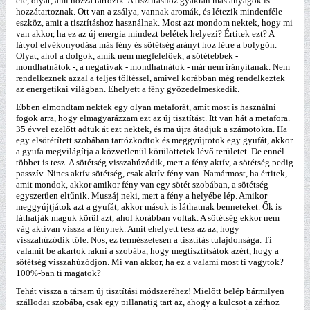
elé, olyat, ami hozzá tartozik. A tisztításhoz gyakran más anyagok is
hozzátartoznak. Ott van a zsálya, vannak aromák, és létezik mindenféle
eszköz, amit a tisztításhoz használnak. Most azt mondom nektek, hogy mi
van akkor, ha ez az új energia mindezt belétek helyezi? Értitek ezt? A
fátyol elvékonyodása más fény és sötétség arányt hoz létre a bolygón.
Olyat, ahol a dolgok, amik nem megfelelőek, a sötétebbek -
mondhatnátok -, a negatívak - mondhatnátok - már nem irányítanak. Nem
rendelkeznek azzal a teljes töltéssel, amivel korábban még rendelkeztek
az energetikai világban. Ehelyett a fény győzedelmeskedik.
Ebben elmondtam nektek egy olyan metaforát, amit most is használni
fogok arra, hogy elmagyarázzam ezt az új tisztítást. Itt van hát a metafora.
35 évvel ezelőtt adtuk át ezt nektek, és ma újra átadjuk a számotokra. Ha
egy elsötétített szobában tartózkodtok és meggyújtotok egy gyufát, akkor
a gyufa megvilágítja a közvetlenül körülöttetek lévő területet. De ennél
többet is tesz. A sötétség visszahúzódik, mert a fény aktív, a sötétség pedig
passzív. Nincs aktív sötétség, csak aktív fény van. Namármost, ha értitek,
amit mondok, akkor amikor fény van egy sötét szobában, a sötétség
egyszerűen eltűnik. Muszáj neki, mert a fény a helyébe lép. Amikor
meggyújtjátok azt a gyufát, akkor mások is láthatnak benneteket. Ők is
láthatják maguk körül azt, ahol korábban voltak. A sötétség ekkor nem
vág aktívan vissza a fénynek. Amit ehelyett tesz az az, hogy
visszahúzódik tőle. Nos, ez természetesen a tisztítás tulajdonsága. Ti
valamit be akartok rakni a szobába, hogy megtisztítsátok azért, hogy a
sötétség visszahúzódjon. Mi van akkor, ha ez a valami most ti vagytok?
100%-ban ti magatok?
Tehát vissza a társam új tisztítási módszeréhez! Mielőtt belép bármilyen
szállodai szobába, csak egy pillanatig tart az, ahogy a kulcsot a zárhoz