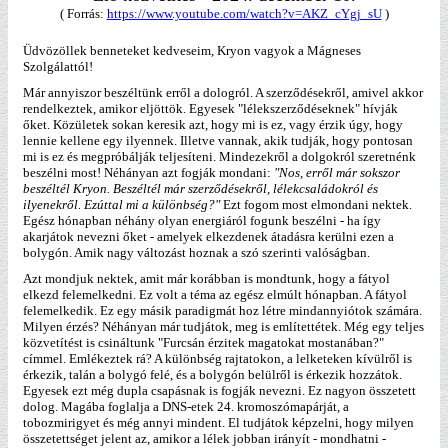
( Forrás:
https://www.youtube.com/watch?v=AKZ_cYgj_sU
)
Üdvözöllek benneteket kedveseim, Kryon vagyok a Mágneses
Szolgálattól!
Már annyiszor beszéltünk erről a dologról. A szerződésekről, amivel akkor
rendelkeztek, amikor eljöttök. Egyesek "lélekszerződéseknek" hívják
őket. Közületek sokan keresik azt, hogy mi is ez, vagy érzik úgy, hogy
lennie kellene egy ilyennek. Illetve vannak, akik tudják, hogy pontosan
mi is ez és megpróbálják teljesíteni. Mindezekről a dolgokról szeretnénk
beszélni most! Néhányan azt fogják mondani:
"Nos, erről már sokszor
beszéltél Kryon. Beszéltél már szerződésekről, lélekcsaládokról és
ilyenekről. Ezúttal mi a különbség?"
Ezt fogom most elmondani nektek.
Egész hónapban néhány olyan energiáról fogunk beszélni - ha így
akarjátok nevezni őket - amelyek elkezdenek átadásra kerülni ezen a
bolygón. Amik nagy változást hoznak a szó szerinti valóságban.
Azt mondjuk nektek, amit már korábban is mondtunk, hogy a fátyol
elkezd felemelkedni. Ez volt a téma az egész elmúlt hónapban. A fátyol
felemelkedik. Ez egy másik paradigmát hoz létre mindannyiótok számára.
Milyen érzés? Néhányan már tudjátok, meg is említettétek. Még egy teljes
közvetítést is csináltunk "Furcsán érzitek magatokat mostanában?"
címmel. Emlékeztek rá? A különbség rajtatokon, a lelketeken kívülről is
érkezik, talán a bolygó felé, és a bolygón belülről is érkezik hozzátok.
Egyesek ezt még dupla csapásnak is fogják nevezni. Ez nagyon összetett
dolog. Magába foglalja a DNS-etek 24. kromoszómapárját, a
tobozmirigyet és még annyi mindent. El tudjátok képzelni, hogy milyen
összetettséget jelent az, amikor a lélek jobban irányít - mondhatni -