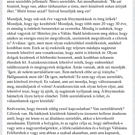
azon szerződés jellemzői. Nincs szerződés. Azt mondhatnátok:
"Ha azt
hiszitek, hogy van, akkor láthatatlan a tinta, mert közületek sokan átírják
őket."
Miért lenne azzal? Szóval beszéljük meg ezt!
Mondjuk, hogy sok-sok éve vagytok fénymunkások és öreg lelkek!
Mondjuk, hogy így kezdtétek! Mondjuk, hogy több mint 20 vagy 30 éve,
és mindig is érdekelt benneteket az ezoterika. Mindig is tudtátok, hogy
okkal vagytok itt! Hirtelen jön a Váltás. Hadd kérdezzem meg akkor, hogy
amikor az energia ennyire megváltozik, szerintetek megváltozik a célotok
is? A válasz: igen, mert most olyan eszközökkel rendelkeztek, amikkel
korábban nem. Ezek az új eszközök egy teljesen másfajta sugárutat
tesznek lehetővé arra vonatkozóan, hogy miért is lehettek itt. Olyan
dolgok kezdenek el felébredni bennetek, amik korábban sohasem
ébredtek fel. A szinkronicitások lehetővé tették, hogy emberekkel
találkozzatok és megtegyetek dolgokat. Aztán vannak, akik azt mondják:
"Igen, de nekem szerződésem van. Nem mehetek ebbe az új irányba."
Hallgassatok most ide! De igen, mehettek! Ez nem egy olyan szerződés,
ami kötelező érvényű. Ez valami, ami azt mondja, hogy változtassatok
meg, mozduljatok el velem! A szinkronicitás sok olyan helyre eljut, ami
lehetővé teszi, hogy új ajtók, új sugárutak nyíljanak meg. A fénymunkás
bármelyik ilyen helyre elmehet. Több szerződésetek is lehet, és
választhattok egyet közülük!
Kedveseim, hogy éreztek eddig ezzel kapcsolatban? Van szerződésetek?
Célotok van. Ha bárkinek közületek bármilyen üzenetet kellene átadnom
arról, hogy mi lenne ez az általános szerződés, akkor a következőt
mondanám. Eljöttök a bolygóra, és az egész célja az, hogy ráébredtek-e
vagy sem a nagyszerűségetekre, a lélekcsaládotokra és a bolygó Váltására.
Felébredtek-e vagy sem abban a szabad akaratban, amit arra kaptatok,