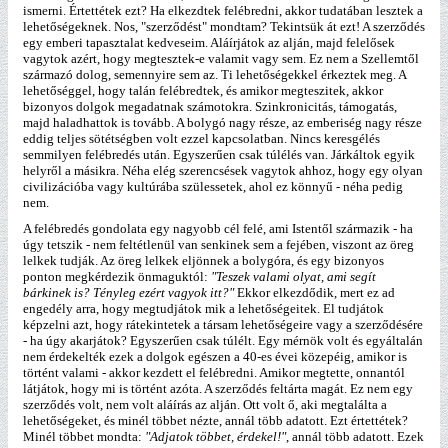
ismerni. Értettétek ezt? Ha elkezdtek felébredni, akkor tudatában lesztek a
lehetőségeknek. Nos, "szerződést" mondtam? Tekintsük át ezt! A szerződés
egy emberi tapasztalat kedveseim. Aláírjátok az alján, majd felelősek
vagytok azért, hogy megtesztek-e valamit vagy sem. Ez nem a Szellemtől
származó dolog, semennyire sem az. Ti lehetőségekkel érkeztek meg. A
lehetőséggel, hogy talán felébredtek, és amikor megteszitek, akkor
bizonyos dolgok megadatnak számotokra. Szinkronicitás, támogatás,
majd haladhattok is tovább. A bolygó nagy része, az emberiség nagy része
eddig teljes sötétségben volt ezzel kapcsolatban. Nincs keresgélés
semmilyen felébredés után. Egyszerűen csak túlélés van. Járkáltok egyik
helyről a másikra. Néha elég szerencsések vagytok ahhoz, hogy egy olyan
civilizációba vagy kultúrába szülessetek, ahol ez könnyű - néha pedig
nem.
A felébredés gondolata egy nagyobb cél felé, ami Istentől származik - ha
úgy tetszik - nem feltétlenül van senkinek sem a fejében, viszont az öreg
lelkek tudják. Az öreg lelkek eljönnek a bolygóra, és egy bizonyos
ponton megkérdezik önmaguktól:
"Teszek valami olyat, ami segít
bárkinek is? Tényleg ezért vagyok itt?"
Ekkor elkezdődik, mert ez ad
engedély arra, hogy megtudjátok mik a lehetőségeitek. El tudjátok
képzelni azt, hogy rátekintetek a társam lehetőségeire vagy a szerződésére
- ha úgy akarjátok? Egyszerűen csak túlélt. Egy mérnök volt és egyáltalán
nem érdekelték ezek a dolgok egészen a 40-es évei közepéig, amikor is
történt valami - akkor kezdett el felébredni. Amikor megtette, onnantól
látjátok, hogy mi is történt azóta. A szerződés feltárta magát. Ez nem egy
szerződés volt, nem volt aláírás az alján. Ott volt ő, aki megtalálta a
lehetőségeket, és minél többet nézte, annál több adatott. Ezt értettétek?
Minél többet mondta:
"Adjatok többet, érdekel!"
, annál több adatott. Ezek