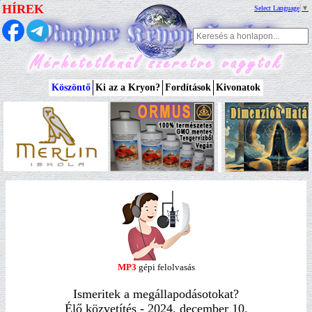
HÍREK
Select Language
▼
Köszöntő
Ki az a Kryon?
Fordítások
Kivonatok
MP3
gépi felolvasás
Ismeritek a megállapodásotokat?
Élő közvetítés - 2024. december 10.