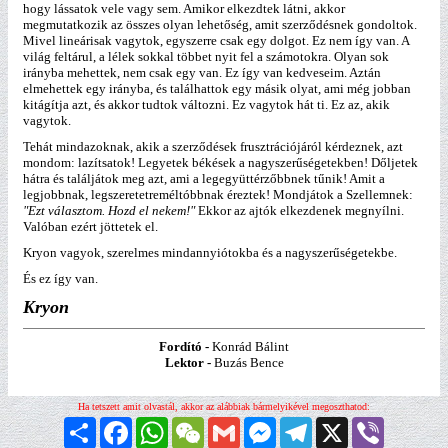
hogy lássatok vele vagy sem. Amikor elkezdtek látni, akkor
megmutatkozik az összes olyan lehetőség, amit szerződésnek gondoltok.
Mivel lineárisak vagytok, egyszerre csak egy dolgot. Ez nem így van. A
világ feltárul, a lélek sokkal többet nyit fel a számotokra. Olyan sok
irányba mehettek, nem csak egy van. Ez így van kedveseim. Aztán
elmehettek egy irányba, és találhattok egy másik olyat, ami még jobban
kitágítja azt, és akkor tudtok változni. Ez vagytok hát ti. Ez az, akik
vagytok.
Tehát mindazoknak, akik a szerződések frusztrációjáról kérdeznek, azt
mondom: lazítsatok! Legyetek békések a nagyszerűségetekben! Dőljetek
hátra és találjátok meg azt, ami a legegyüttérzőbbnek tűnik! Amit a
legjobbnak, legszeretetreméltóbbnak éreztek! Mondjátok a Szellemnek:
"Ezt választom. Hozd el nekem!"
Ekkor az ajtók elkezdenek megnyílni.
Valóban ezért jöttetek el.
Kryon vagyok, szerelmes mindannyiótokba és a nagyszerűségetekbe.
És ez így van.
Kryon
Fordító -
Konrád Bálint
Lektor -
Buzás Bence
Ha tetszett amit olvastál, akkor az alábbiak bármelyikével megoszthatod:
Megosztás
Facebook
WhatsApp
WeChat
Gmail
Messenger
Telegram
X
Viber