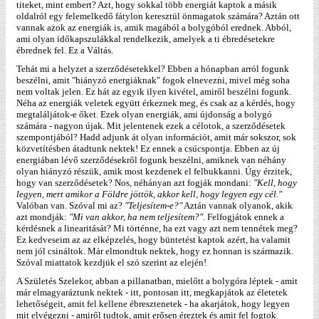
titeket, mint embert? Azt, hogy sokkal több energiát kaptok a másik
oldalról egy felemelkedő fátylon keresztül önmagatok számára? Aztán ott
vannak azok az energiák is, amik magából a bolygóból erednek. Abból,
ami olyan időkapszulákkal rendelkezik, amelyek a ti ébredésetekre
ébrednek fel. Ez a Váltás.
Tehát mi a helyzet a szerződésetekkel? Ebben a hónapban arról fogunk
beszélni, amit "hiányzó energiáknak" fogok elnevezni, mivel még soha
nem voltak jelen. Ez hát az egyik ilyen kivétel, amiről beszélni fogunk.
Néha az energiák veletek együtt érkeznek meg, és csak az a kérdés, hogy
megtaláljátok-e őket. Ezek olyan energiák, ami újdonság a bolygó
számára - nagyon újak. Mit jelentenek ezek a célotok, a szerződésetek
szempontjából? Hadd adjunk át olyan információt, amit már sokszor, sok
közvetítésben átadtunk nektek! Ez ennek a csúcspontja. Ebben az új
energiában lévő szerződésekről fogunk beszélni, amiknek van néhány
olyan hiányzó részük, amik most kezdenek el felbukkanni. Úgy érzitek,
hogy van szerződésetek? Nos, néhányan azt fogják mondani:
"Kell, hogy
legyen, mert amikor a Földre jöttök, akkor kell, hogy legyen egy cél."
Valóban van. Szóval mi az?
"Teljesítem-e?"
Aztán vannak olyanok, akik
azt mondják:
"Mi van akkor, ha nem teljesítem?"
. Felfogjátok ennek a
kérdésnek a linearitását? Mi történne, ha ezt vagy azt nem tennétek meg?
Ez kedveseim az az elképzelés, hogy büntetést kaptok azért, ha valamit
nem jól csináltok. Már elmondtuk nektek, hogy ez honnan is származik.
Szóval miattatok kezdjük el szó szerint az elején!
A Születés Szelekor, abban a pillanatban, mielőtt a bolygóra léptek - amit
már elmagyaráztunk nektek - itt, pontosan itt, megkapjátok az életetek
lehetőségeit, amit fel kellene ébresztenetek - ha akarjátok, hogy legyen
mit elvégezni - amiről tudtok, amit erősen éreztek és amit fel fogtok