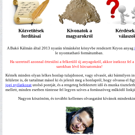
Közvetítések
Kivonatok a
Kérdések
fordításai
magyarokról
válaszo
A Bakó Kálmán által 2013 nyarán témánként könyvbe rendezett Kryon anyag
le nyomtatható formátumban.
Ha szeretnél azonnal értesülni a felkerülő új anyagokról, akkor iratkozz fel a 
sarokban lévő hírcsatornára!
Kérnék minden olyan lelkes honlap tulajdonost, vagy olvasót, aki bármilyen in
felületre is, de tartalmat másol ki és jelenít meg a honlapról, hogy olvassa el fi
jogi nyilatkozat
utolsó pontját, és a rengeteg befektetett idő és munka tiszteletb
mellett, minden esetben tüntesse fel legyen szíves a forrásszöveg működő linkjé
Nagyon köszönöm, és további kellemes olvasgatást kívánok mindenki