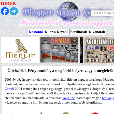
HÍREK
S
Köszöntő
Ki az a Kryon?
Fordítások
Kivonatok
Üdvözöllek Fénymunkás, a megfelelő helyen vagy a megfelelő 
2003 év végén egy hirtelen jött intuíció által ihletett kaptam arra, hogy létreh
honlapot, amin a magyar nyelvű olvasókhoz eljuthatnak a legfrissebb Kryon a
Carroll
2004 januárjának végén egy nagy igennel jóváhagyta a dolgot és elkez
munka. Ez egy önálló, mindenkitől független kezdeményezés. Célja kifejezett
eredeti amerikai médium által a hivatalos
YouTube
csatornáján vagy a
honlapj
közzétett és angolra átírt Kryon üzenetek minél pontosabb lefordítása...